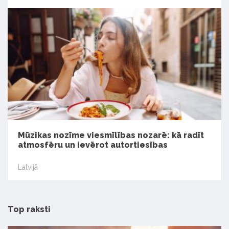
Mūzikas nozīme viesmīlības nozarē: kā radīt
atmosfēru un ievērot autortiesības
Latvijā
Top raksti