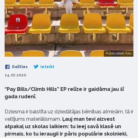
Publicitātes foto
Dalīties
Ieteikt
14.07.2020
“Pay Bills/Climb Hills” EP relīze ir gaidāma jau šī
gada rudenī.
Dziesma ir balstīta uz dziedātājas bērnības atmiņām, tā ir
veltījums materiālismam.
Ļauj man tevi aizvest
atpakaļ uz skolas laikiem: tu ieej savā klasē un
pirmais, ko tu ieraugii ir pāris populārie skolnieki,