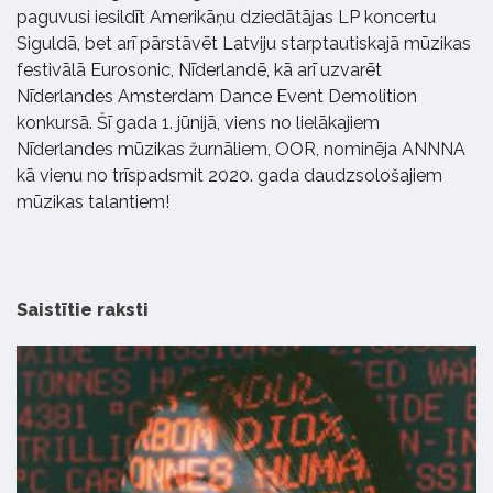
paguvusi iesildīt Amerikāņu dziedātājas LP koncertu
Siguldā, bet arī pārstāvēt Latviju starptautiskajā mūzikas
festivālā Eurosonic, Nīderlandē, kā arī uzvarēt
Nīderlandes Amsterdam Dance Event Demolition
konkursā. Šī gada 1. jūnijā, viens no lielākajiem
Nīderlandes mūzikas žurnāliem, OOR, nominēja ANNNA
kā vienu no trīspadsmit 2020. gada daudzsološajiem
mūzikas talantiem!
Saistītie raksti