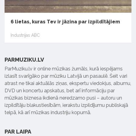
6 lietas, kuras Tev ir jāzina par izpildītājiem
Industrijas ABC
PARMUZIKU.LV
ParMuziku.lv ir online mūzikas žurnāls, kurā iespējams
izlasīt svarīgāko par mūziku Latvijā un pasaulē. Šeit vari
atrast ne tikai aktuālās ziņas, ekspertu viedokļus, albumu,
DVD un koncertu apskatus, bet arī informāciju par
mūzikas biznesa ikdienā neredzamo pusi – autoru un
izpildītāju blakustiesībām, ierakstu izpildījumu publiskajā
telpā, kā arī mūzikas industriju kopumā.
PAR LAIPA