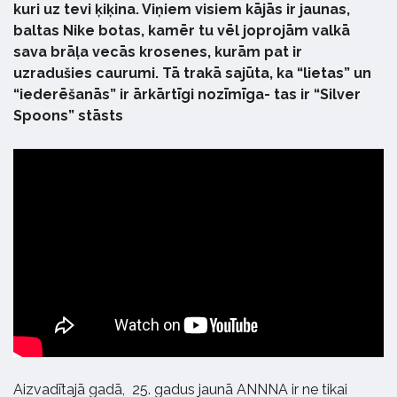
kuri uz tevi ķiķina. Viņiem visiem kājās ir jaunas,
baltas Nike botas, kamēr tu vēl joprojām valkā
sava brāļa vecās krosenes, kurām pat ir
uzradušies caurumi. Tā trakā sajūta, ka “lietas” un
“iederēšanās” ir ārkārtīgi nozīmīga- tas ir “Silver
Spoons” stāsts
Aizvadītajā gadā, 25. gadus jaunā ANNNA ir ne tikai