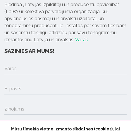
Biedrība „Latvijas Izpildītāju un producentu apvienība”
(LaIPA) ir kolektīvā pārvaldījuma organizācija, kur
apvienojušies pašmāju un ārvalstu izpildītāji un
fonogrammu producenti, lai iestātos par savām tiesībām
un saņemtu taisnīgu atlīdzību par savu fonogrammu
izmantošanu Latvijā un ārvalstīs.
Vairāk
SAZINIES AR MUMS!
Vārds
E-pasts
Ziņojums
Mūsu tīmekļa vietne izmanto sīkdatnes (cookies), lai