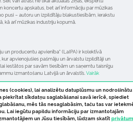
Šeit vari atrast ne tikai aktuālās ziņas, ekspertu
 koncertu apskatus, bet arī informāciju par mūzikas
 pusi – autoru un izpildītāju blakustiesībām, ierakstu
pā, kā arī mūzikas industriju kopumā.
tāju un producentu apvienība” (LaIPA) ir kolektīvā
 kur apvienojušies pašmāju un ārvalstu izpildītāji un
ai iestātos par savām tiesībām un saņemtu taisnīgu
rammu izmantošanu Latvijā un ārvalstīs.
Vairāk
nes (cookies), lai analizētu datuplūsmu un nodrošinātu
Ja piekrītat sīkdatņu saglabāšanai savā ierīcē, spiediet
 saglabāšanu, mēs tās nesaglabāsim, taču tas var ietekm
bu. Lai iegūtu papildu informāciju par izmantotajām
s tiesības paturētas
izmantotājiem un Jūsu tiesībām, lūdzam skatīt
privātu
kas Ziņas
Industrijas Ziņas
Industrijas ABC
Mūzika Biznes