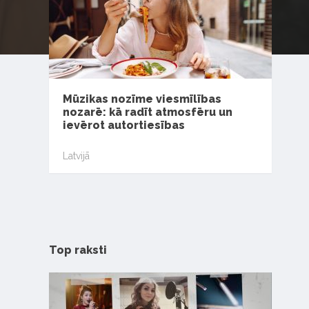
Mūzikas nozīme viesmīlības
nozarē: kā radīt atmosfēru un
ievērot autortiesības
Latvijā
Top raksti