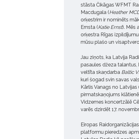
stāsta Čikāgas WFMT Radi
Macdugala (
Heather MCD
orķestrim ir nominēts māk
Ernsta (
Katie Ernst
). Mēs 
orķestra Rīgas izpildījumu
mūsu plašo un visaptvero
Jau ziņots, ka Latvija Rad
pasaules džeza talantus, k
veltīta skaņdarba
Baltic V
kuri šogad svin savas vals
Kārlis Vanags no Latvijas
pirmatskaņojums klātienē
Vidzemes koncertzālē Cēsis
varēs dzirdēt 17. novembrī
Eiropas Raidorganizācijas
platformu pieredzes apma