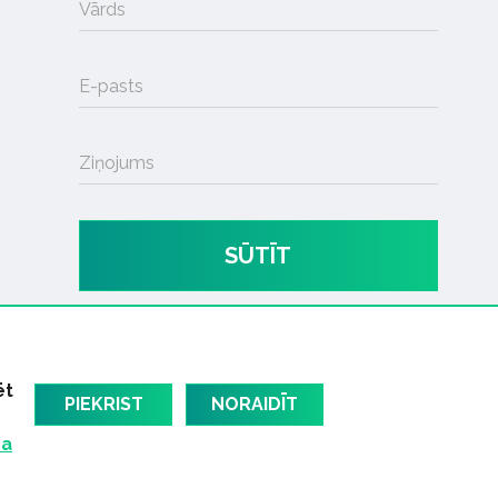
Vārds
E-pasts
Ziņojums
SŪTĪT
ēt
PIEKRIST
NORAIDĪT
ma
am
Latvijas oficiālais dziesmu TOPS
RIGaLIVE