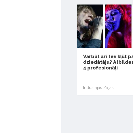
Varbūt arī tev kļūt p
dziedātāju? Atbilde
4 profesionāļi
Industrijas Ziņas