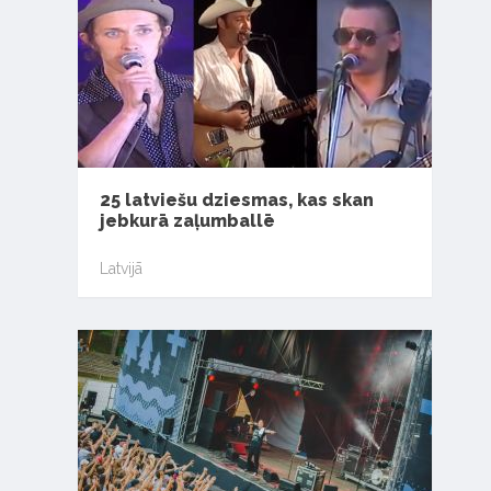
25 latviešu dziesmas, kas skan
jebkurā zaļumballē
Latvijā