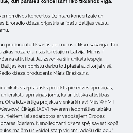
lē, kuri paralēli koncertam rīko tikšanos Rīgā.
novembrī divos koncertos Dzintaru koncertzālē un
s Eiroradio džeza orķestris ar īpašu Baltijas valstu
ammu.
 un producentu tikšanās pie mums ir likumsakarīga. Tā ir
ūzikas nozarei un tās kūrētājiem Latvijā. Mums ir
nra attīstībai. Jāuzsver, ka šī ir unikāla iespēja
Baltijas komponistu darbu ļoti plašai auditorijai visā
 Radio džeza producents Māris Briežkalns.
 ir unikāls starptautisks projekts pieredzes apmaiņas,
n ierakstu apmaiņas jomā, kā arī lieliska attīstības
em. Otra līdzvērtīga projekta vienkārši nav! Mēs WFMT
Network
) Čikāgā (ASV) nevaram iedomāties labāku
liniekiem, lai sadarbotos ar vadošajiem Eiropas
zares līderiem. Nenoliedzami džezs spēj savest kopā
ules malām un veidot starp viņiem radošu dialogu,”