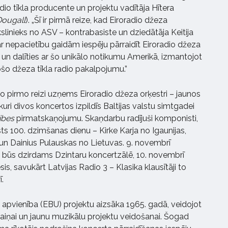
o tīkla producente un projektu vadītāja Hītera
ougall
). „Šī ir pirmā reize, kad Eiroradio džeza
slinieks no ASV – kontrabasiste un dziedātāja Keitija
ar nepacietību gaidām iespēju pārraidīt Eiroradio džeza
 un dalīties ar šo unikālo notikumu Amerikā, izmantojot
šo džeza tīkla radio pakalpojumu.”
io pirmo reizi uzņems Eiroradio džeza orķestri – jaunos
uri divos koncertos izpildīs Baltijas valstu simtgadei
ibes
pirmatskaņojumu. Skaņdarbu radījuši komponisti,
ts 100. dzimšanas dienu – Kirke Karja no Igaunijas,
 un Dainius Pulauskas no Lietuvas. 9. novembrī
 būs dzirdams Dzintaru koncertzālē, 10. novembrī
, savukārt Latvijas Radio 3 – Klasika klausītāji to
.
 apvienība (EBU) projektu aizsāka 1965. gadā, veidojot
iņai un jaunu muzikālu projektu veidošanai. Šogad