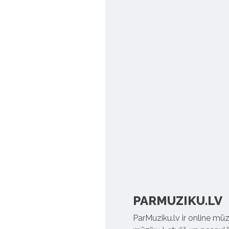
PARMUZIKU.LV
ParMuziku.lv ir online mūz