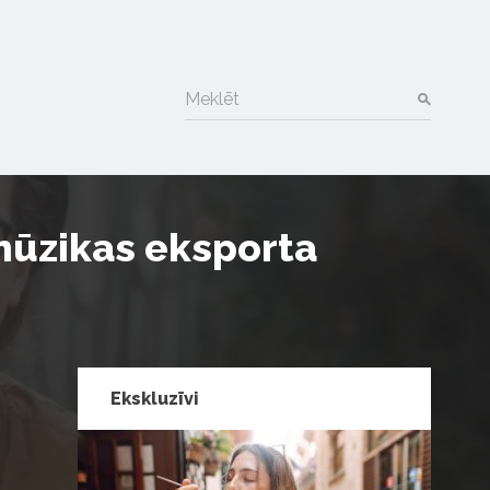
Meklēt
 mūzikas eksporta
Ekskluzīvi