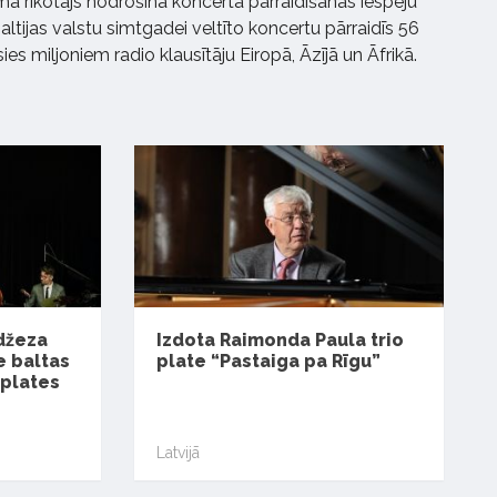
a rīkotājs nodrošina koncerta pārraidīšanas iespēju
ltijas valstu simtgadei veltīto koncertu pārraidīs 56
ies miljoniem radio klausītāju Eiropā, Āzījā un Āfrikā.
džeza
Izdota Raimonda Paula trio
e baltas
plate “Pastaiga pa Rīgu”
 plates
”
Latvijā