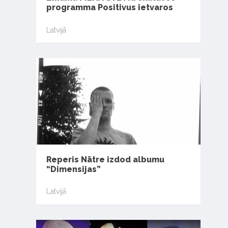
programma Positivus ietvaros
Latvijā
Reperis Nātre izdod albumu
“Dimensijas”
Latvijā