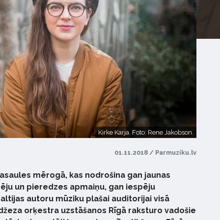
Kirke Karja. Foto: Rene Jakobson.
01.11.2018 / Parmuziku.lv
s pasaules mērogā, kas nodrošina gan jaunas
ēju un pieredzes apmaiņu, gan iespēju
altijas autoru mūziku plašai auditorijai visā
 džeza orķestra uzstāšanos Rīgā raksturo vadošie