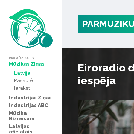
PARMŪZIKU
PARMŪZIKU.LV
Mūzikas Ziņas
Eiroradio 
Latvijā
iespēja
Pasaulē
Ieraksti
Industrijas Ziņas
Industrijas ABC
Mūzika
Biznesam
Latvijas
oficiālais