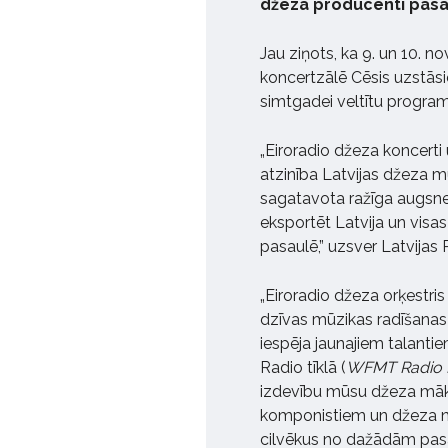
džeza producenti pasau
Jau ziņots, ka 9. un 10. 
koncertzālē Cēsis uzstāsie
simtgadei veltītu progr
„Eiroradio džeza koncerti
atzinība Latvijas džeza m
sagatavota ražīga augsne ža
eksportēt Latvija un visas 
pasaulē,” uzsver Latvijas
„Eiroradio džeza orķestris
dzīvas mūzikas radīšanas u
iespēja jaunajiem talanti
Radio tīklā (
WFMT Radio 
izdevību mūsu džeza māks
komponistiem un džeza no
cilvēkus no dažādām pasa