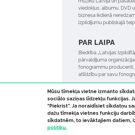
mūziku Latvijā un pasaulē. 
viedokļus, albumu, DVD un
biznesa ikdienā neredzamo
izpildījumu publiskajā tel
PAR LAIPA
Biedrība „Latvijas Izpildī
pārvaldījuma organizācija,
fonogrammu producenti, l
atlīdzību par savu fonog
Mūsu tīmekļa vietne izmanto sīkdat
sociālo saziņas līdzekļu funkcijas. 
“Piekrist”. Ja noraidīsiet sīkdatņu
dažu tīmekļa vietnes funkciju darbī
© 2026 parmuziku.lv, visa
sīkdatnēm, to ievāktajiem datiem, 
politiku.
RSS:
ParMuziku.lv
Mūzi