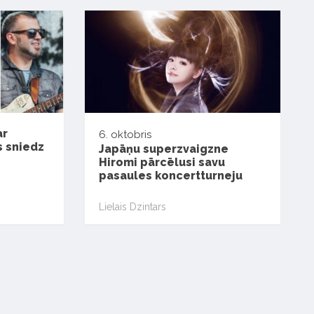
ar
6. oktobris
s sniedz
Japāņu superzvaigzne
Hiromi pārcēlusi savu
pasaules koncertturneju
Lielais Dzintars