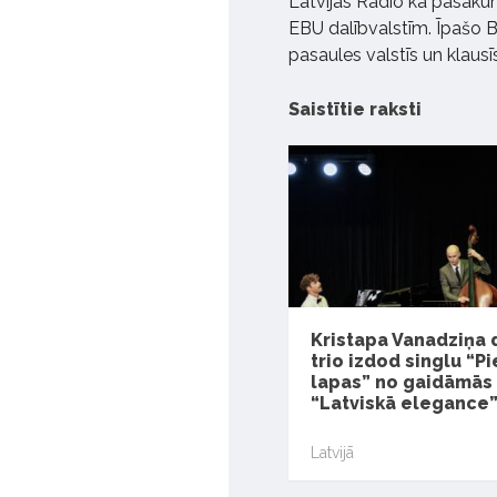
Latvijas Radio kā pasākum
EBU dalībvalstīm. Īpašo Ba
pasaules valstīs un klausīs
Saistītie raksti
Kristapa Vanadziņa 
trio izdod singlu “Pi
lapas” no gaidāmās
“Latviskā elegance
Latvijā