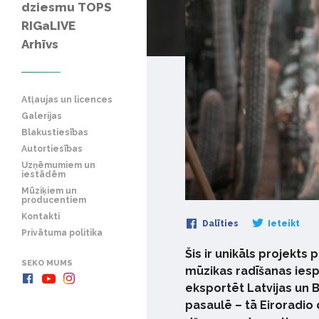
dziesmu TOPS
RIGaLIVE
Arhīvs
Atļaujas un licences
Galerijas
Blakustiesības
Autortiesības
Uzņēmumiem un
iestādēm
Mūziķiem un
producentiem
Kontakti
Dalīties
Ieteikt
Privātuma politika
Šis ir unikāls projekt
SEKO MUMS
mūzikas radīšanas iesp
eksportēt Latvijas un B
pasaulē – tā Eiroradio