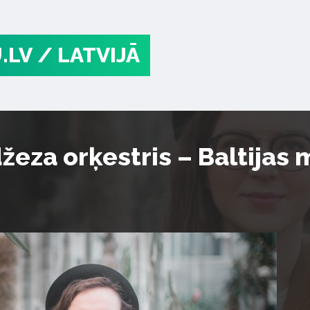
.LV
/ LATVIJĀ
džeza orķestris – Baltijas