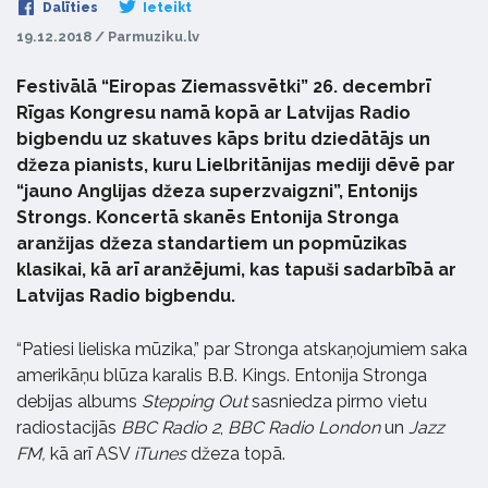
Dalīties
Ieteikt
19.12.2018 / Parmuziku.lv
Festivālā “Eiropas Ziemassvētki” 26. decembrī
Rīgas Kongresu namā kopā ar Latvijas Radio
bigbendu uz skatuves kāps britu dziedātājs un
džeza pianists, kuru Lielbritānijas mediji dēvē par
“jauno Anglijas džeza superzvaigzni”, Entonijs
Strongs. Koncertā skanēs Entonija Stronga
aranžijas džeza standartiem un popmūzikas
klasikai, kā arī aranžējumi, kas tapuši sadarbībā ar
Latvijas Radio bigbendu.
“Patiesi lieliska mūzika,” par Stronga atskaņojumiem saka
amerikāņu blūza karalis B.B. Kings. Entonija Stronga
debijas albums
Stepping Out
sasniedza pirmo vietu
radiostacijās
BBC Radio 2
,
BBC Radio London
un
Jazz
FM,
kā arī ASV
iTunes
džeza topā.