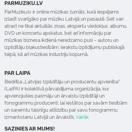
PARMUZIKU.LV
ParMuziku.lv ir online mūzikas žurnāls, kurā iespējams
izlasīt svarīgāko par mūziku Latvijā un pasaulē. Šeit vari
atrast ne tikai aktuālās ziņas, ekspertu viedokļus, albumu,
DVD un koncertu apskatus, bet arī informāciju par
mūzikas biznesa ikdienā neredzamo pusi – autoru un
izpildītāju blakustiesībām, ierakstu izpildījumu publiskajā
telpā, kā arī mūzikas industriju kopumā.
PAR LAIPA
Biedrība „Latvijas Izpildītāju un producentu apvienība”
(LaIPA) ir kolektīvā pārvaldījuma organizācija, kur
apvienojušies pašmāju un ārvalstu izpildītāji un
fonogrammu producenti, lai iestātos par savām tiesībām
un saņemtu taisnīgu atlīdzību par savu fonogrammu
izmantošanu Latvijā un ārvalstīs.
Vairāk
SAZINIES AR MUMS!