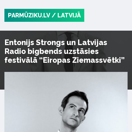
PARMŪZIKU.LV
/ LATVIJĀ
Entonijs Strongs un Latvijas
Radio bigbends uzstāsies
festivālā “Eiropas Ziemassvētki”