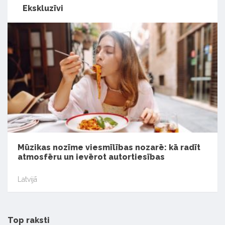
Ekskluzīvi
Mūzikas nozīme viesmīlības nozarē: kā radīt
atmosfēru un ievērot autortiesības
Latvijā
Top raksti