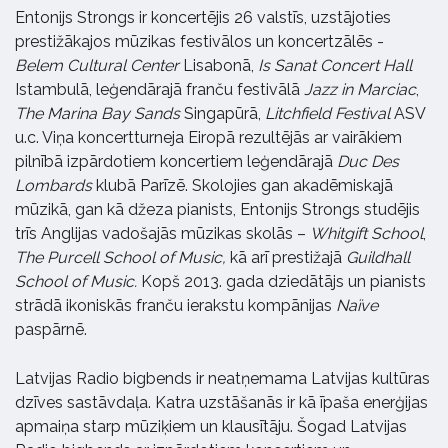
Entonijs Strongs ir koncertējis 26 valstīs, uzstājoties
prestižākajos mūzikas festivālos un koncertzālēs -
Belem Cultural Center
Lisabonā,
Is Sanat Concert Hall
Istambulā, leģendārajā franču festivālā
Jazz in Marciac
,
The Marina Bay Sands
Singapūrā,
Litchfield Festival
ASV
u.c. Viņa koncertturneja Eiropā rezultējās ar vairākiem
pilnībā izpārdotiem koncertiem leģendārajā
Duc Des
Lombards
klubā Parīzē. Skolojies gan akadēmiskajā
mūzikā, gan kā džeza pianists, Entonijs Strongs studējis
trīs Anglijas vadošajās mūzikas skolās –
Whitgift School
,
The Purcell School of Music,
kā arī prestižajā
Guildhall
School of Music.
Kopš 2013. gada dziedātājs un pianists
strādā ikoniskās franču ierakstu kompānijas
Naïve
paspārnē.
Latvijas Radio bigbends ir neatņemama Latvijas kultūras
dzīves sastāvdaļa. Katra uzstāšanās ir kā īpaša enerģijas
apmaiņa starp mūziķiem un klausītāju. Šogad Latvijas