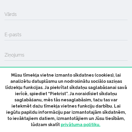
Vārds
E-pasts
Ziņojums
Mūsu tīmekļa vietne izmanto sīkdatnes (cookies), lai
SŪTĪT
analizētu datuplūsmu un nodrošinātu sociālo saziņas
līdzekļu funkcijas. Ja piekrītat sīkdatņu saglabāšanai savā
ierīcē, spiediet “Piekrist”. Ja noraidīsiet sīkdatņu
saglabāšanu, mēs tās nesaglabāsim, taču tas var
ietekmēt dažu tīmekļa vietnes funkciju darbību. Lai
iegūtu papildu informāciju par izmantotajām sīkdatnēm,
© 2026 parmuziku.lv, visas tiesības paturētas
to ievāktajiem datiem, izmantotājiem un Jūsu tiesībām,
lūdzam skatīt
privātuma politiku.
RSS:
ParMuziku.lv
Mūzikas Ziņas
Industrijas Ziņas