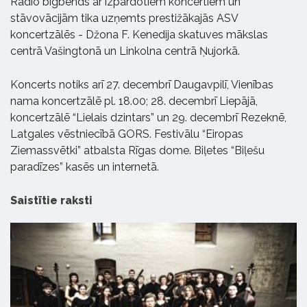
Radio bigbends ar izpārdotiem koncertiem un
stāvovācijām tika uzņemts prestižākajās ASV
koncertzālēs - Džona F. Kenedija skatuves mākslas
centrā Vašingtonā un Linkolna centrā Ņujorkā.
Koncerts notiks arī 27. decembrī Daugavpilī, Vienības
nama koncertzālē pl. 18.00; 28. decembrī Liepājā,
koncertzālē “Lielais dzintars” un 29. decembrī Rezeknē,
Latgales vēstniecībā GORS. Festivālu “Eiropas
Ziemassvētki” atbalsta Rīgas dome. Biļetes “Biļešu
paradīzes” kasēs un internetā.
Saistītie raksti