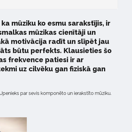
 ka mūziku ko esmu sarakstījis, ir
 smalkas mūzikas cienītāji un
ākā motivācija radīt un slīpēt jau
ltāts būtu perfekts. Klausieties šo
s frekvence patiesi ir ar
ekmi uz cilvēku gan fiziskā gan
 Upenieks par sevis komponēto un ierakstīto mūziku.