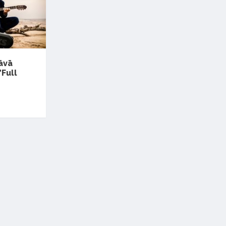
āvā
"Full