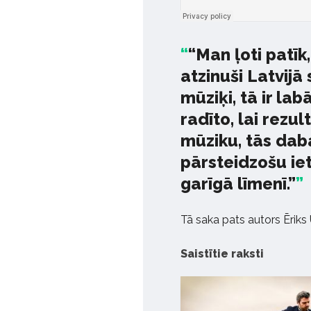
“Man ļoti patīk,
atzinuši Latvijā
mūziķi, tā ir lab
radīto, lai rezu
mūziku, tās daba
pārsteidzošu iet
garīgā līmenī.”
Tā saka pats autors Ēriks
Saistītie raksti