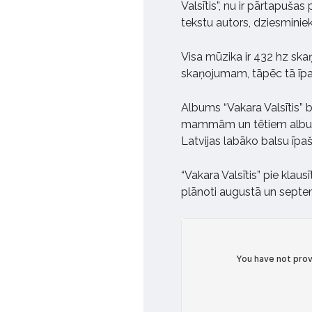
Valsītis”, nu ir pārtapušas
tekstu autors, dziesminiek
Visa mūzika ir 432 hz ska
skaņojumam, tāpēc tā īpaš
Albums “Vakara Valsītis”
mammām un tētiem albums
Latvijas labāko balsu īpaš
“Vakara Valsītis” pie klaus
plānoti augustā un septe