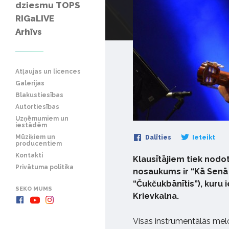
dziesmu TOPS
RIGaLIVE
Arhīvs
Atļaujas un licences
Galerijas
Blakustiesības
Autortiesības
Uzņēmumiem un
iestādēm
Mūziķiem un
Dalīties
Ieteikt
producentiem
Kontakti
Klausītājiem tiek nodo
Privātuma politika
nosaukums ir “Kā Senā
“Čukčukbānītis”), kuru i
SEKO MUMS
Krievkalna.
Visas instrumentālās melo