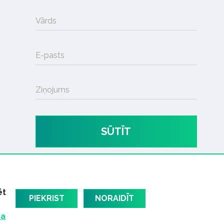
Vārds
E-pasts
Ziņojums
SŪTĪT
ēt
PIEKRIST
NORAIDĪT
ma