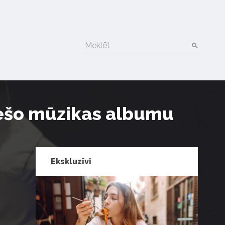
Meklēt
trešo mūzikas albumu
Ekskluzīvi