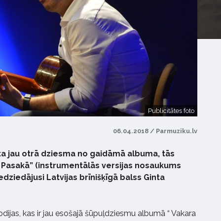
Publicitātes foto
06.04.2018 / Parmuziku.lv
ta jau otrā dziesma no gaidāmā albuma, tās
 Pasakā” (instrumentālās versijas nosaukums
edziedājusi Latvijas brīnišķīgā balss Ginta
dijas, kas ir jau esošajā šūpuļdziesmu albumā “ Vakara