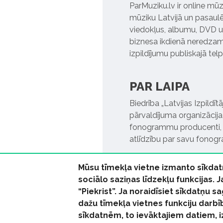
ParMuziku.lv ir online mūz
mūziku Latvijā un pasaulē. 
viedokļus, albumu, DVD un
biznesa ikdienā neredzamo
izpildījumu publiskajā tel
PAR LAIPA
Biedrība „Latvijas Izpildī
pārvaldījuma organizācija,
fonogrammu producenti, l
atlīdzību par savu fonog
Mūsu tīmekļa vietne izmanto sīkdat
sociālo saziņas līdzekļu funkcijas. 
“Piekrist”. Ja noraidīsiet sīkdatņu
dažu tīmekļa vietnes funkciju darbī
© 2026 parmuziku.lv, visa
sīkdatnēm, to ievāktajiem datiem, 