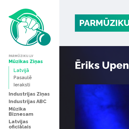
PARMŪZIKU
PARMŪZIKU.LV
Mūzikas Ziņas
Ēriks Upen
Latvijā
Pasaulē
Ieraksti
Industrijas Ziņas
Industrijas ABC
Mūzika
Biznesam
Latvijas
oficiālais