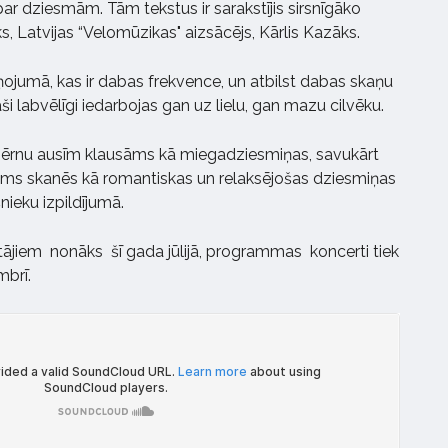
 par dziesmām. Tām tekstus ir sarakstījis sirsnīgāko
s, Latvijas “Velomūzikas" aizsācējs, Kārlis Kazāks.
ņojumā, kas ir dabas frekvence, un atbilst dabas skaņu
i labvēlīgi iedarbojas gan uz lielu, gan mazu cilvēku.
 bērnu ausīm klausāms kā miegadziesmiņas, savukārt
 skanēs kā romantiskas un relaksējošas dziesmiņas
nieku izpildījumā.
ītājiem
nonāks
šī gada jūlijā, programmas
koncerti tiek
mbrī.