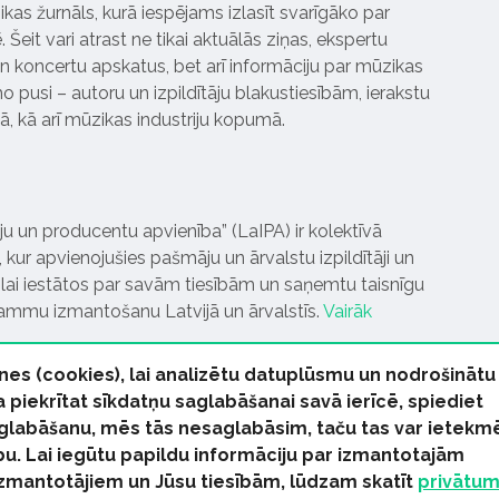
ikas žurnāls, kurā iespējams izlasīt svarīgāko par
Šeit vari atrast ne tikai aktuālās ziņas, ekspertu
 koncertu apskatus, bet arī informāciju par mūzikas
 pusi – autoru un izpildītāju blakustiesībām, ierakstu
pā, kā arī mūzikas industriju kopumā.
tāju un producentu apvienība” (LaIPA) ir kolektīvā
 kur apvienojušies pašmāju un ārvalstu izpildītāji un
ai iestātos par savām tiesībām un saņemtu taisnīgu
rammu izmantošanu Latvijā un ārvalstīs.
Vairāk
nes (cookies), lai analizētu datuplūsmu un nodrošinātu
Ja piekrītat sīkdatņu saglabāšanai savā ierīcē, spiediet
 saglabāšanu, mēs tās nesaglabāsim, taču tas var ietekm
bu. Lai iegūtu papildu informāciju par izmantotajām
s tiesības paturētas
izmantotājiem un Jūsu tiesībām, lūdzam skatīt
privātu