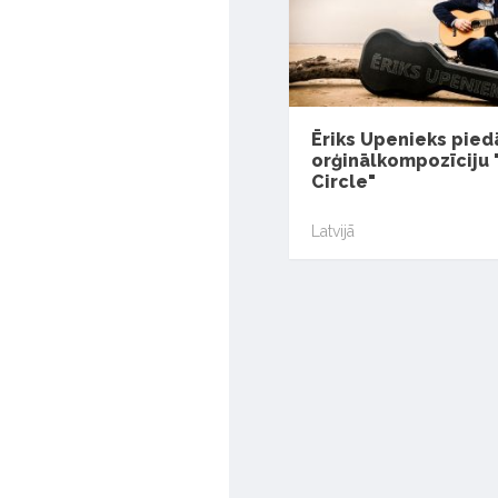
Ēriks Upenieks pied
orģinālkompozīciju 
Circle"
Latvijā