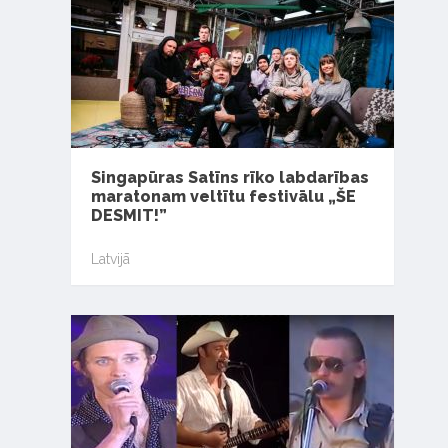
Singapūras Satīns rīko labdarības
maratonam veltītu festivālu „ŠE
DESMIT!”
Latvijā