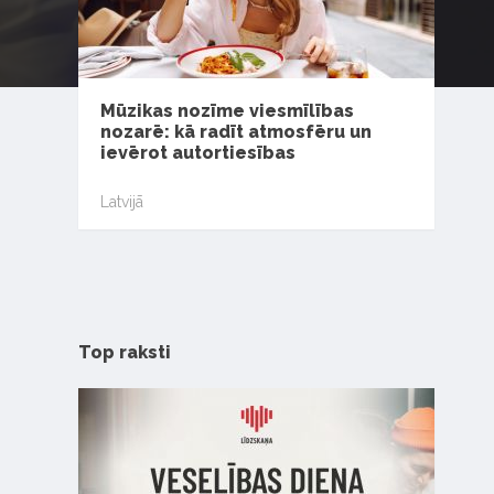
Mūzikas nozīme viesmīlības
nozarē: kā radīt atmosfēru un
ievērot autortiesības
Latvijā
Top raksti