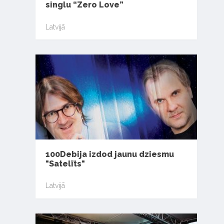
singlu “Zero Love”
Latvijā
100Debija izdod jaunu dziesmu
"Satelīts"
Latvijā