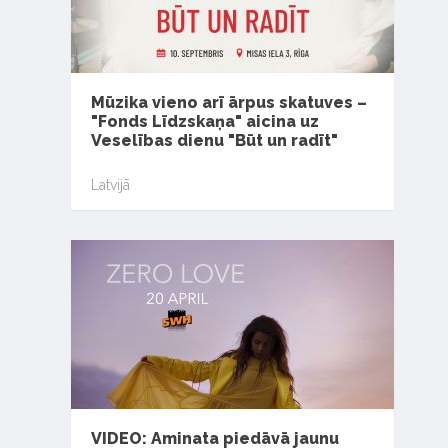
Mūzika vieno arī ārpus skatuves –
"Fonds Līdzskaņa" aicina uz
Veselības dienu "Būt un radīt"
Latvijā
VIDEO: Aminata piedāvā jaunu