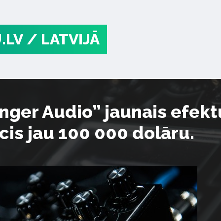
.LV
/ LATVIJĀ
er Audio” jaunais efektu
cis jau 100 000 dolāru.