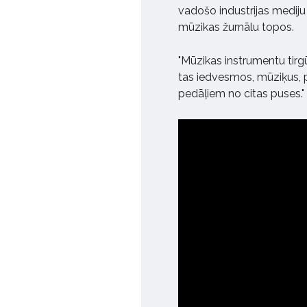
vadošo industrijas mediju
mūzikas žurnālu topos.
"Mūzikas instrumentu tirgū
tas iedvesmos, mūziķus, p
pedāļiem no citas puses."