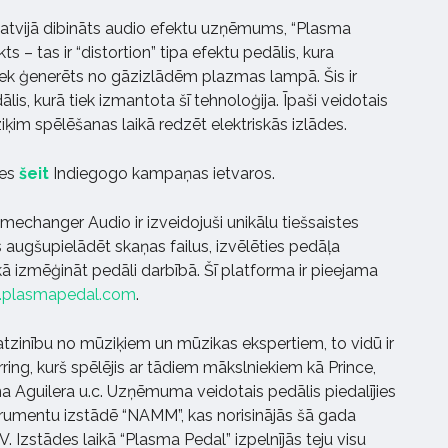
atvijā dibināts audio efektu uzņēmums, “Plasma
ts – tas ir “distortion” tipa efektu pedālis, kura
tiek ģenerēts no gāzizlādēm plazmas lampā. Šis ir
lis, kurā tiek izmantota šī tehnoloģija. Īpaši veidotais
ķim spēlēšanas laikā redzēt elektriskās izlādes.
ies
šeit
Indiegogo kampaņas ietvaros.
changer Audio ir izveidojuši unikālu tiešsaistes
 augšupielādēt skaņas failus, izvēlēties pedāļa
ikā izmēģināt pedāli darbībā. Šī platforma ir pieejama
plasmapedal.com
.
atzinību no mūziķiem un mūzikas ekspertiem, to vidū ir
rring, kurš spēlējis ar tādiem mākslniekiem kā Prince,
na Aguilera u.c. Uzņēmuma veidotais pedālis piedalījies
strumentu izstādē “NAMM”, kas norisinājās šā gada
 Izstādes laikā “Plasma Pedal” izpelnījās teju visu