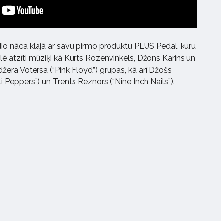
o nāca klajā ar savu pirmo produktu PLUS Pedal, kuru
lē atzīti mūziķi kā Kurts Rozenvinkels, Džons Karins un
era Votersa (“Pink Floyd”) grupas, kā arī Džošs
i Peppers”) un Trents Reznors (“Nine Inch Nails”).