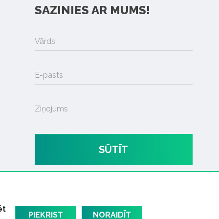
SAZINIES AR MUMS!
Vārds
E-pasts
Ziņojums
SŪTĪT
ēt
PIEKRIST
NORAIDĪT