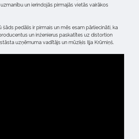
 uzmanību un ierindojās pirmajās vietās vairākos
 šāds pedālis ir pirmais un mēs esam pārliecināti, ka
roducentus un inženierus paskatītes uz distortion
 stāsta uzņēmuma vadītājs un mūziķis Iļja Krūmiņš.