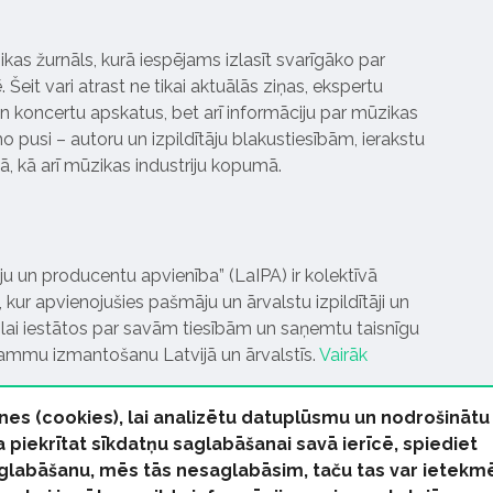
ikas žurnāls, kurā iespējams izlasīt svarīgāko par
Šeit vari atrast ne tikai aktuālās ziņas, ekspertu
 koncertu apskatus, bet arī informāciju par mūzikas
 pusi – autoru un izpildītāju blakustiesībām, ierakstu
pā, kā arī mūzikas industriju kopumā.
tāju un producentu apvienība” (LaIPA) ir kolektīvā
 kur apvienojušies pašmāju un ārvalstu izpildītāji un
ai iestātos par savām tiesībām un saņemtu taisnīgu
rammu izmantošanu Latvijā un ārvalstīs.
Vairāk
nes (cookies), lai analizētu datuplūsmu un nodrošinātu
Ja piekrītat sīkdatņu saglabāšanai savā ierīcē, spiediet
 saglabāšanu, mēs tās nesaglabāsim, taču tas var ietekm