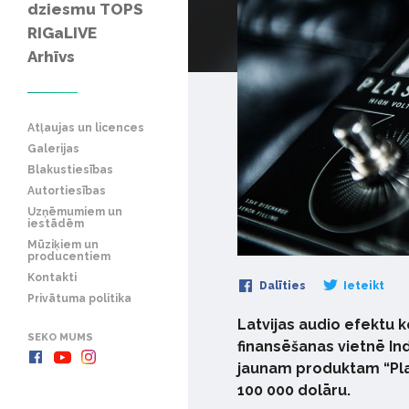
dziesmu TOPS
RIGaLIVE
Arhīvs
Atļaujas un licences
Galerijas
Blakustiesības
Autortiesības
Uzņēmumiem un
iestādēm
Mūziķiem un
producentiem
Kontakti
Dalīties
Ieteikt
Privātuma politika
Latvijas audio efektu
SEKO MUMS
finansēšanas vietnē I
jaunam produktam “Plas
100 000 dolāru.