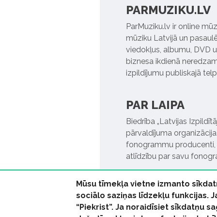
PARMUZIKU.LV
ParMuziku.lv ir online mūz
mūziku Latvijā un pasaulē. 
viedokļus, albumu, DVD un
biznesa ikdienā neredzamo
izpildījumu publiskajā tel
PAR LAIPA
Biedrība „Latvijas Izpildī
pārvaldījuma organizācija,
fonogrammu producenti, l
atlīdzību par savu fonog
Mūsu tīmekļa vietne izmanto sīkdat
sociālo saziņas līdzekļu funkcijas. 
“Piekrist”. Ja noraidīsiet sīkdatņu