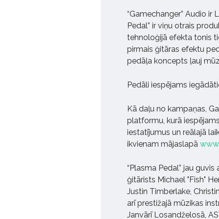
“Gamechanger” Audio ir L
Pedal” ir viņu otrais produk
tehnoloģijā efekta tonis 
pirmais ģitāras efektu pedā
pedāļa koncepts ļauj mūzi
Pedāli iespējams iegādāt
Kā daļu no kampaņas, Game
platformu, kurā iespējams
iestatījumus un reālajā la
ikvienam mājaslapā
www.
“Plasma Pedal” jau guvis 
ģitārists Michael "Fish" He
Justin Timberlake, Christi
arī prestižajā mūzikas in
Janvārī Losandželosā, ASV.