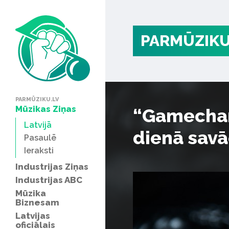
PARMŪZIKU
PARMŪZIKU.LV
Mūzikas Ziņas
“Gamechang
Latvijā
dienā savā
Pasaulē
Ieraksti
Industrijas Ziņas
Industrijas ABC
Mūzika
Biznesam
Latvijas
oficiālais