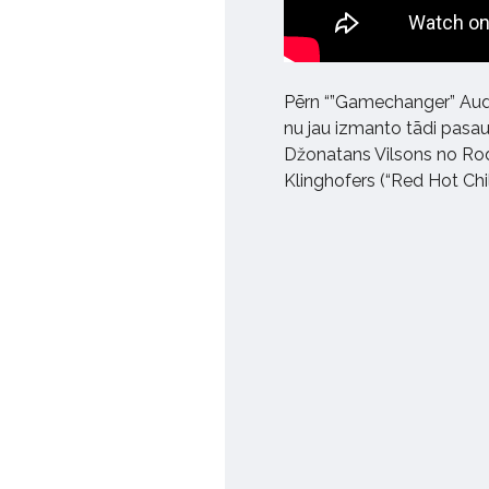
Pērn “”Gamechanger” Audi
nu jau izmanto tādi pasau
Džonatans Vilsons no Rodž
Klinghofers (“Red Hot Chil