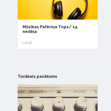
Mūzikas Patēriņa Tops/ 14.
nedēļa
Latvijā
Tuvākais pasākums