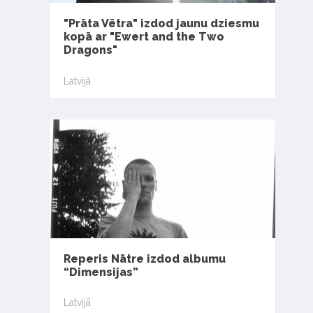
"Prāta Vētra" izdod jaunu dziesmu
kopā ar "Ewert and the Two
Dragons"
Latvijā
Reperis Nātre izdod albumu
“Dimensijas”
Latvijā