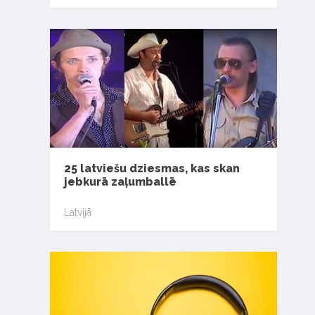
25 latviešu dziesmas, kas skan
jebkurā zaļumballē
Latvijā