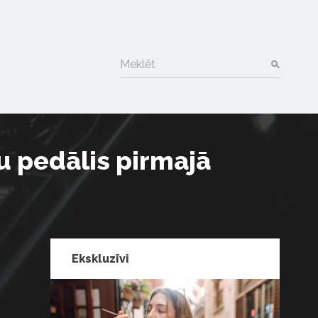
Meklēt
 pedālis pirmajā
Ekskluzīvi