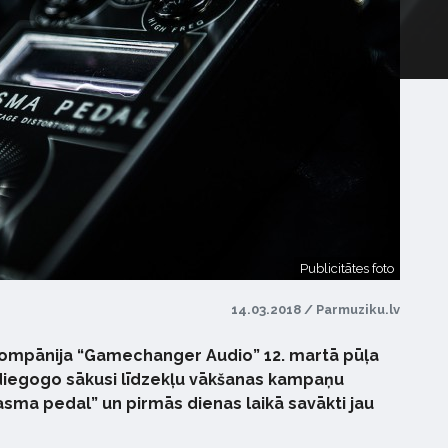
Publicitātes foto
14.03.2018 / Parmuziku.lv
 kompānija “Gamechanger Audio” 12. martā pūļa
ndiegogo sākusi līdzekļu vākšanas kampaņu
ma pedal” un pirmās dienas laikā savākti jau