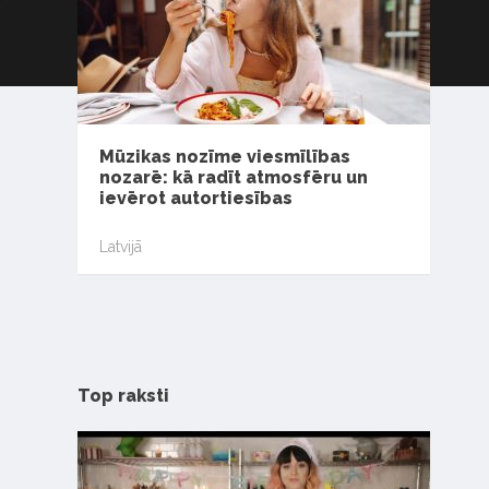
Mūzikas nozīme viesmīlības
nozarē: kā radīt atmosfēru un
ievērot autortiesības
Latvijā
Top raksti