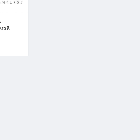
o
ursā