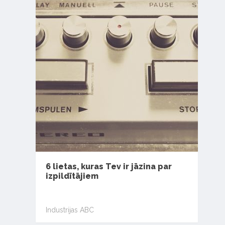
6 lietas, kuras Tev ir jāzina par
izpildītājiem
Industrijas ABC