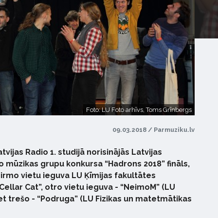
Foto: LU Foto arhīvs, Toms Grīnbergs
09.03.2018 / Parmuziku.lv
tvijas Radio 1. studijā norisinājās Latvijas
no mūzikas grupu konkursa “Hadrons 2018” fināls,
irmo vietu ieguva LU Ķīmijas fakultātes
Cellar Cat”, otro vietu ieguva - “NeimoM” (LU
bet trešo - “Podruga” (LU Fizikas un matetmātikas