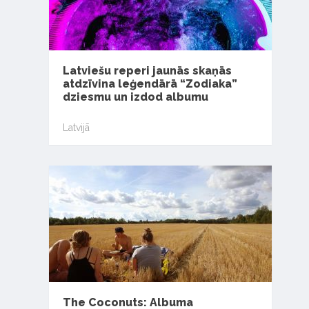
Latviešu reperi jaunās skaņās
atdzīvina leģendārā “Zodiaka”
dziesmu un izdod albumu
Latvijā
The Coconuts: Albuma