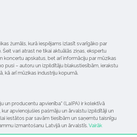
ikas žurnāls, kurā iespējams izlasīt svarīgāko par
Šeit vari atrast ne tikai aktuālās ziņas, ekspertu
 koncertu apskatus, bet arī informāciju par mūzikas
 pusi – autoru un izpildītāju blakustiesībām, ierakstu
pā, kā arī mūzikas industriju kopumā.
tāju un producentu apvienība” (LaIPA) ir kolektīvā
 kur apvienojušies pašmāju un ārvalstu izpildītāji un
ai iestātos par savām tiesībām un saņemtu taisnīgu
rammu izmantošanu Latvijā un ārvalstīs.
Vairāk