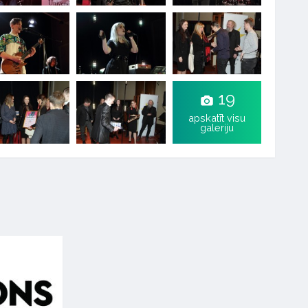
19
apskatīt visu
galeriju