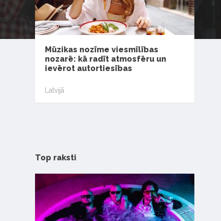
Mūzikas nozīme viesmīlības
nozarē: kā radīt atmosfēru un
ievērot autortiesības
Latvijā
Top raksti