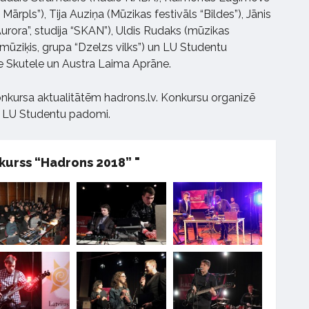
 Mārpls”), Tija Auziņa (Mūzikas festivāls “Bildes”), Jānis
urora”, studija “SKAN”), Uldis Rudaks (mūzikas
s (mūziķis, grupa “Dzelzs vilks”) un LU Studentu
 Skutele un Austra Laima Aprāne.
onkursa aktualitātēm hadrons.lv. Konkursu organizē
 LU Studentu padomi.
nkurss “Hadrons 2018” "