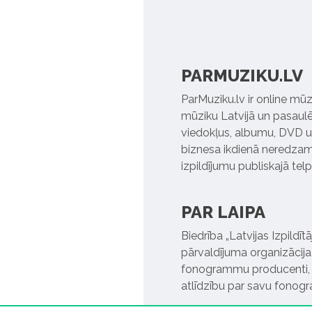
PARMUZIKU.LV
ParMuziku.lv ir online mūz
mūziku Latvijā un pasaulē. 
viedokļus, albumu, DVD un
biznesa ikdienā neredzamo
izpildījumu publiskajā tel
PAR LAIPA
Biedrība „Latvijas Izpildī
pārvaldījuma organizācija,
fonogrammu producenti, l
atlīdzību par savu fonog