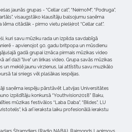
ešas jaunās grupas - “Cellar cat”, “NeimoM”, “Podruga”,
vartāls”, visaugstāko klausītāju balsojumu saņēma
a lēma citādāk - pirmo vietu piešķirot “Cellar cat”.
eši, kuri savu mūziku rada un izpilda savdabīgā
anierē - apvienojot 90. gadu britpopa un mūsdienu
gājušajā gadā grupai iznāca pirmais mūzikas video
kā arī daži "live" un lirikas video. Grupa savās mūzikas
 un meklē jaunu virzienus, lai attīstītu savu muzikālo
ursā tai sniegs vēl plašākas iespējas.
ji saņēma iespēju pārstāvēt Latvijas Universitātes
auno izpildītāju konkursā “Youthvision2018” Baku,
līties mūzikas festivālos “Laba Daba”, “Bildes”, LU
stotelis”, kā arī ieraksta laiku profesionālā ierakstu
: Madars Štramdiers (Radio NABA), Raimonds Lagimovs