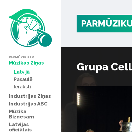
PARMŪZIKU
PARMŪZIKU.LV
Mūzikas Ziņas
Grupa Cell
Latvijā
Pasaulē
Ieraksti
Industrijas Ziņas
Industrijas ABC
Mūzika
Biznesam
Latvijas
oficiālais