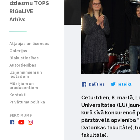
dziesmu TOPS
RIGaLIVE
Arhīvs
Atļaujas un licences
Galerijas
Blakustiesības
Autortiesības
Uzņēmumiem un
iestādēm
Mūziķiem un
Dalīties
Ieteikt
producentiem
Kontakti
Ceturtdien, 8. martā, La
Privātuma politika
Universitātes (LU) jau
kurā sīvā konkurencē p
SEKO MUMS
pārstāvētā apvienība “
Datorikas fakultāte), 
fakultāte).