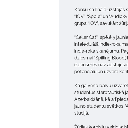
Konkursa finālā uzstājās s
“IOV”, “Spole” un “Audiok
grupa “IOV”, savukārt žūrij
“Cellar Cat”
spēlē 5 jauni
intelektuālā indie-roka m
indie-roka skanējumu. Pa
dziesmai "Spilling Blood", 
izpausmēs nav apstājusies
potenciālu un uzvara konk
Kā galveno balvu uzvarētā
studentus starptautiskā j
Azerbaidžānā, kā arī pieda
jauno studentu svētkos “Ari
studijā.
Žūrijas komisiju veidoja