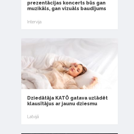
prezentācijas koncerts būs gan
muzikāls, gan vizuāls baudījums
Intervija
Dziedātāja KATŌ gatava uzlādēt
klausītājus ar jaunu dziesmu
Latvijā