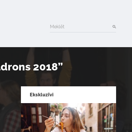
Meklēt
adrons 2018”
Ekskluzīvi