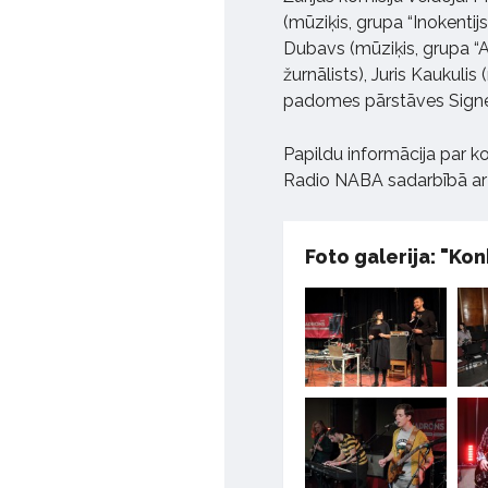
(mūziķis, grupa “Inokentijs
Dubavs (mūziķis, grupa “A
žurnālists), Juris Kaukuli
padomes pārstāves Signe
Papildu informācija par k
Radio NABA sadarbībā ar
Foto galerija: "Ko