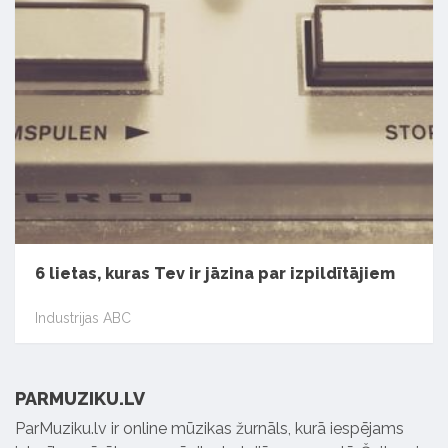
6 lietas, kuras Tev ir jāzina par izpildītājiem
Industrijas ABC
PARMUZIKU.LV
ParMuziku.lv ir online mūzikas žurnāls, kurā iespējams