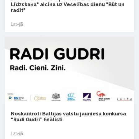
Līdzskaņa" aicina uz Veselības dienu "Būt un
radīt"
Latvijā
Noskaidroti Baltijas valstu jauniešu konkursa
“Radi Gudri” finālisti
Latvijā