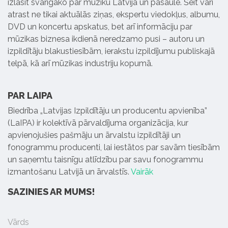
izlasīt svarīgāko par mūziku Latvijā un pasaulē. Šeit vari
atrast ne tikai aktuālās ziņas, ekspertu viedokļus, albumu,
DVD un koncertu apskatus, bet arī informāciju par
mūzikas biznesa ikdienā neredzamo pusi – autoru un
izpildītāju blakustiesībām, ierakstu izpildījumu publiskajā
telpā, kā arī mūzikas industriju kopumā.
PAR LAIPA
Biedrība „Latvijas Izpildītāju un producentu apvienība”
(LaIPA) ir kolektīvā pārvaldījuma organizācija, kur
apvienojušies pašmāju un ārvalstu izpildītāji un
fonogrammu producenti, lai iestātos par savām tiesībām
un saņemtu taisnīgu atlīdzību par savu fonogrammu
izmantošanu Latvijā un ārvalstīs.
Vairāk
SAZINIES AR MUMS!
Vārds