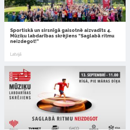
Sportiskā un sirsnīgā gaisotnē aizvadīts 4.
Mūziķu labdarības skrējiens “Saglabā ritmu
neizdegot!”
Latvijā