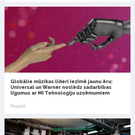
Globālie mūzikas līderi iezīmē jaunu ēru:
Universal un Warner noslēdz sadarbības
līgumus ar MI Tehnoloģiju uzņēmumiem
Pasaulē