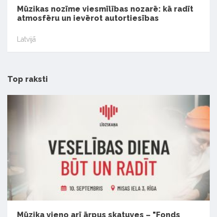
Mūzikas nozīme viesmīlības nozarē: kā radīt
atmosfēru un ievērot autortiesības
Latvijā
Top raksti
Mūzika vieno arī ārpus skatuves – "Fonds