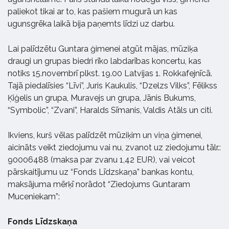
paliekot tikai ar to, kas pašiem mugurā un kas
ugunsgrēka laikā bija paņemts līdzi uz darbu.
Lai palīdzētu Guntara ģimenei atgūt mājas, mūziķa
draugi un grupas biedri rīko labdarības koncertu, kas
notiks 15.novembrī plkst. 19.00 Latvijas 1. Rokkafejnīcā.
Tajā piedalīsies “Līvi”, Juris Kaukulis, “Dzelzs Vilks”, Fēlikss
Ķiģelis un grupa, Muravejs un grupa, Jānis Bukums,
“Symbolic”, “Zvani”, Haralds Sīmanis, Valdis Atāls un citi.
Ikviens, kurš vēlas palīdzēt mūziķim un viņa ģimenei,
aicināts veikt ziedojumu vai nu, zvanot uz ziedojumu tālr.:
90006488 (maksa par zvanu 1,42 EUR), vai veicot
pārskaitījumu uz “Fonds Līdzskaņa” bankas kontu,
maksājuma mērķī norādot “Ziedojums Guntaram
Muceniekam”:
Fonds Līdzskaņa