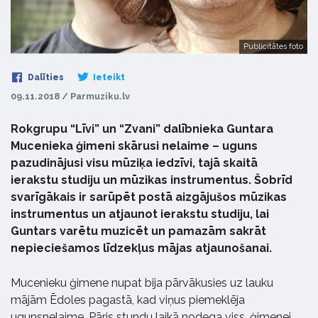
Publicitātes foto
Dalīties
Ieteikt
09.11.2018 / Parmuziku.lv
Rokgrupu “Līvi” un “Zvani” dalībnieka Guntara
Mucenieka ģimeni skārusi nelaime – uguns
pazudinājusi visu mūziķa iedzīvi, tajā skaitā
ierakstu studiju un mūzikas instrumentus. Šobrīd
svarīgākais ir sarūpēt postā aizgājušos mūzikas
instrumentus un atjaunot ierakstu studiju, lai
Guntars varētu muzicēt un pamazām sakrāt
nepieciešamos līdzekļus mājas atjaunošanai.
Mucenieku ģimene nupat bija pārvākusies uz lauku
mājām Ēdoles pagastā, kad viņus piemeklēja
ugunsnelaime. Pāris stundu laikā nodega viss, ģimenei