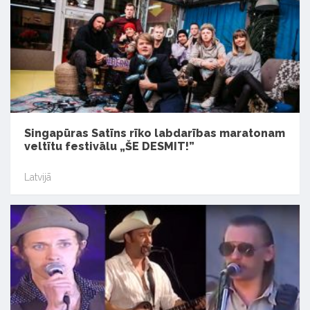
Singapūras Satīns rīko labdarības maratonam
veltītu festivālu „ŠE DESMIT!”
Latvijā