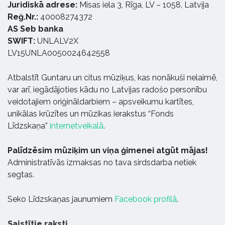
Juridiskā adrese:
Misas iela 3, Rīga, LV – 1058, Latvija
Reģ.Nr.:
40008274372
AS Seb banka
SWIFT:
UNLALV2X
LV15UNLA0050024642558
Atbalstīt Guntaru un citus mūziķus, kas nonākuši nelaimē,
var arī, iegādājoties kādu no Latvijas radošo personību
veidotajiem oriģināldarbiem – apsveikumu kartītes,
unikālas krūzītes un mūzikas ierakstus “Fonds
Līdzskaņa”
internetveikalā
.
Palīdzēsim mūziķim un viņa ģimenei atgūt mājas!
Administratīvās izmaksas no tava sirdsdarba netiek
segtas.
Seko Līdzskaņas jaunumiem
Facebook profilā
.
Saistītie raksti