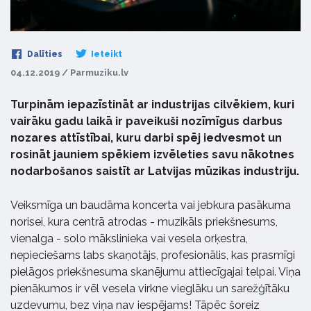
Dalīties
Ieteikt
04.12.2019 / Parmuziku.lv
Turpinām iepazīstināt ar industrijas cilvēkiem, kuri
vairāku gadu laikā ir paveikuši nozīmīgus darbus
nozares attīstībai, kuru darbi spēj iedvesmot un
rosināt jauniem spēkiem izvēleties savu nākotnes
nodarbošanos saistīt ar Latvijas mūzikas industriju.
Veiksmīga un baudāma koncerta vai jebkura pasākuma
norisei, kura centrā atrodas - muzikāls priekšnesums,
vienalga - solo mākslinieka vai vesela orķestra,
nepieciešams labs skaņotājs, profesionālis, kas prasmīgi
pielāgos priekšnesuma skanējumu attiecīgajai telpai. Viņa
pienākumos ir vēl vesela virkne vieglāku un sarežģītāku
uzdevumu, bez viņa nav iespējams! Tāpēc šoreiz