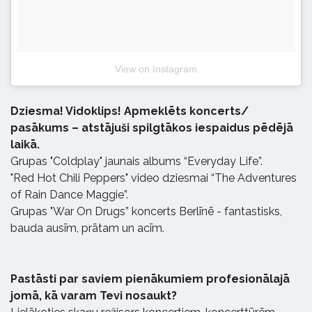
View on Instagram
Dziesma! Vidoklips! Apmeklēts koncerts/
pasākums – atstājuši spilgtākos iespaidus pēdējā
laikā.
Grupas "Coldplay" jaunais albums “Everyday Life”.
"Red Hot Chili Peppers" video dziesmai “The Adventures
of Rain Dance Maggie”.
Grupas "War On Drugs” koncerts Berlīnē - fantastisks,
bauda ausīm, prātam un acīm.
Pastāsti par saviem pienākumiem profesionālajā
jomā, kā varam Tevi nosaukt?