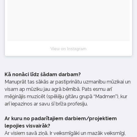
View on Instagram
Kā nonāci līdz šādam darbam?
Manuprāt tas sākās ar pastiprinātu uzmanību mūzikai un
visam ap mūziku jau agrā bērnībā. Pats esmu arī
mēģinājis muzicēt (spēlēju ģitāru grupā “Madmen”), kur
arī iepazinos ar savu šī brīža profesiju.
Ar kuru no padarītajiem darbiem/projektiem
lepojies visvairāk?
Ar visiem savā ziņā. Ir veiksmīgāki un mazāk veiksmīgi,