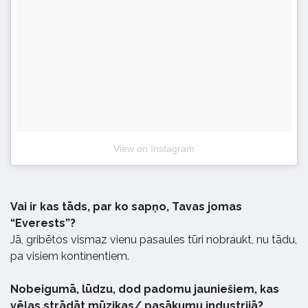
View on Instagram
Vai ir kas tāds, par ko sapņo, Tavas jomas
“Everests”?
Jā, gribētos vismaz vienu pasaules tūri nobraukt, nu tādu,
pa visiem kontinentiem.
Nobeigumā, lūdzu, dod padomu jauniešiem, kas
vēlas strādāt mūzikas/ pasākumu industrijā?