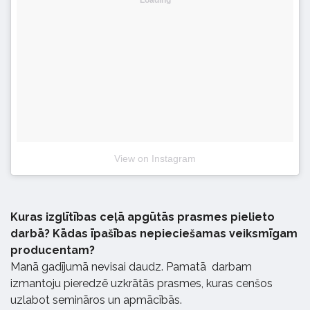
View on Instagram
Kuras izglītības ceļā apgūtās prasmes pielieto
darbā? Kādas īpašības nepieciešamas veiksmīgam
producentam?
Manā gadījumā nevisai daudz. Pamatā darbam
izmantoju pieredzē uzkrātās prasmes, kuras cenšos
uzlabot semināros un apmācībās.