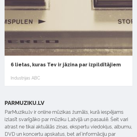
6 lietas, kuras Tev ir jāzina par izpildītājiem
Industrijas ABC
PARMUZIKU.LV
ParMuziku.lv ir online mūzikas žurnāls, kurā iespējams
izlasīt svarīgāko par mūziku Latvijā un pasaulē. Šeit vari
atrast ne tikai aktuālās ziņas, ekspertu viedokļus, albumu,
DVD un koncertu apskatus, bet arī informāciju par