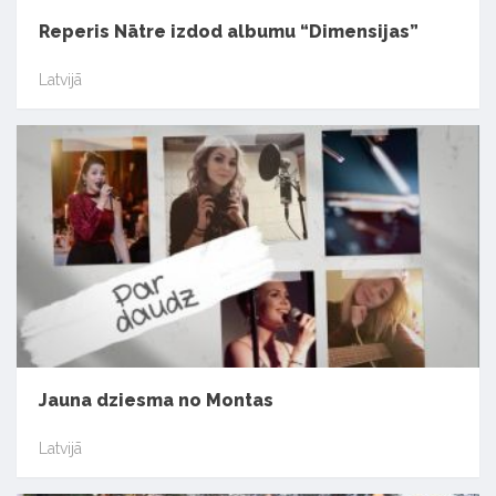
Reperis Nātre izdod albumu “Dimensijas”
Latvijā
Jauna dziesma no Montas
Latvijā