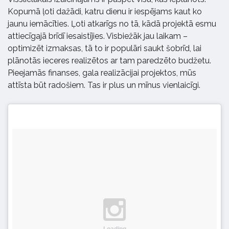
Kopumā ļoti dažādi, katru dienu ir iespējams kaut ko
jaunu iemācīties. Ļoti atkarīgs no tā, kādā projektā esmu
attiecīgajā brīdī iesaistījies. Visbiežāk jau laikam –
optimizēt izmaksas, tā to ir populāri saukt šobrīd, lai
plānotās ieceres realizētos ar tam paredzēto budžetu.
Pieejamās finanses, gala realizācijai projektos, mūs
attīsta būt radošiem. Tas ir plus un mīnus vienlaicīgi.
Loading