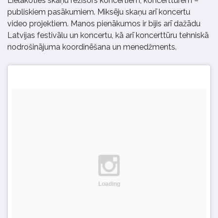
Lielākoties skaņu režisors koncertiem, koncerttūrēm –
publiskiem pasākumiem. Miksēju skaņu arī koncertu
video projektiem. Manos pienākumos ir bijis arī dažādu
Latvijas festivālu un koncertu, kā arī koncerttūru tehniskā
nodrošinājuma koordinēšana un menedžments.
Loading