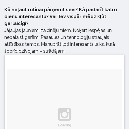
Kā neļaut rutīnai pārņemt sevi? Kā padarīt katru
dienu interesantu? Vai Tev vispār mēdz kļūt
garlaicīgi?
Jāļaujas jauniem izaicinājumiem. Noķert iespējas un
nepalaist garām. Pasaules un tehnoloģiju straujais
attīstības temps. Manuprāt ļoti interesants laiks, kurā
šobrīd dzīvojam – strādājam.
Loading