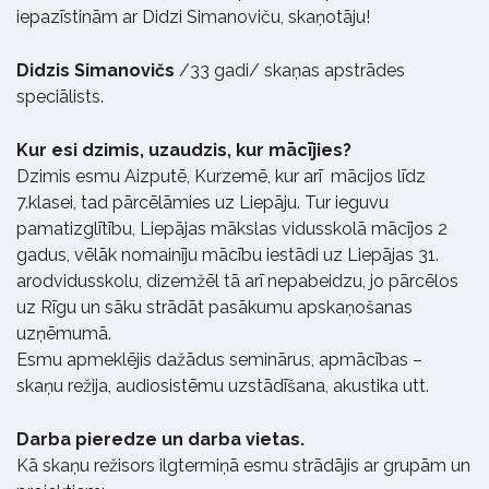
iepazīstinām ar Didzi Simanoviču, skaņotāju!
Didzis Simanovičs
/33 gadi/ skaņas apstrādes
speciālists.
Kur esi dzimis, uzaudzis, kur mācījies?
Dzimis esmu Aizputē, Kurzemē, kur arī mācijos līdz
7.klasei, tad pārcēlāmies uz Liepāju. Tur ieguvu
pamatizglītību, Liepājas mākslas vidusskolā mācījos 2
gadus, vēlāk nomainīju mācību iestādi uz Liepājas 31.
arodvidusskolu, dizemžēl tā arī nepabeidzu, jo pārcēlos
uz Rīgu un sāku strādāt pasākumu apskaņošanas
uzņēmumā.
Esmu apmeklējis dažādus seminārus, apmācības –
skaņu režija, audiosistēmu uzstādīšana, akustika utt.
Darba pieredze un darba vietas.
Kā skaņu režisors ilgtermiņā esmu strādājis ar grupām un