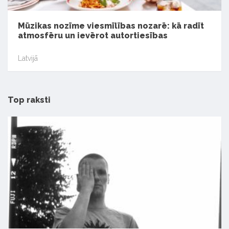
Mūzikas nozīme viesmīlības nozarē: kā radīt
atmosfēru un ievērot autortiesības
Latvijā
Top raksti