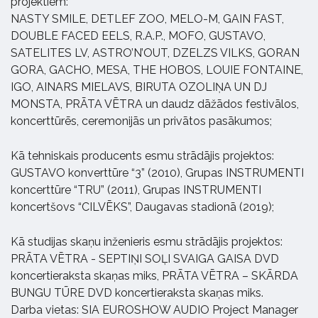
projektiem:
NASTY SMILE, DETLEF ZOO, MELO-M, GAIN FAST,
DOUBLE FACED EELS, R.A.P., MOFO, GUSTAVO,
SATELITES LV, ASTRO’N’OUT, DZELZS VILKS, GORAN
GORA, GACHO, MESA, THE HOBOS, LOUIE FONTAINE,
IGO, AINARS MIELAVS, BIRUTA OZOLIŅA UN DJ
MONSTA, PRĀTA VĒTRA un daudz dāžādos festivālos,
koncerttūrēs, ceremonijās un privātos pasākumos;
Kā tehniskais producents esmu strādājis projektos:
GUSTAVO konverttūre “3” (2010), Grupas INSTRUMENTI
koncerttūre “TRU” (2011), Grupas INSTRUMENTI
koncertšovs “CILVĒKS”, Daugavas stadionā (2019);
Kā studijas skaņu inženieris esmu strādājis projektos:
PRĀTA VĒTRA - SEPTIŅI SOĻI SVAIGA GAISA DVD
koncertieraksta skaņas miks, PRĀTA VĒTRA – SKĀRDA
BUNGU TŪRE DVD koncertieraksta skaņas miks.
Darba vietas: SIA EUROSHOW AUDIO Project Manager