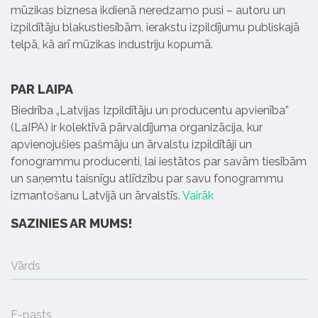
mūzikas biznesa ikdienā neredzamo pusi – autoru un
izpildītāju blakustiesībām, ierakstu izpildījumu publiskajā
telpā, kā arī mūzikas industriju kopumā.
PAR LAIPA
Biedrība „Latvijas Izpildītāju un producentu apvienība”
(LaIPA) ir kolektīvā pārvaldījuma organizācija, kur
apvienojušies pašmāju un ārvalstu izpildītāji un
fonogrammu producenti, lai iestātos par savām tiesībām
un saņemtu taisnīgu atlīdzību par savu fonogrammu
izmantošanu Latvijā un ārvalstīs.
Vairāk
SAZINIES AR MUMS!
Vārds
E-pasts