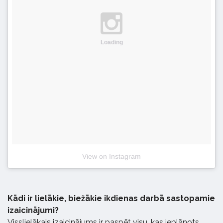
Loading
View on Instagram
Kādi ir lielākie, biežākie ikdienas darbā sastopamie
izaicinājumi?
Visslielākais izaicinājums ir paspēt visu, kas ieplānots.