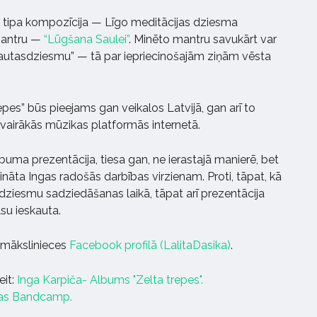
tipa kompozīcija — Līgo meditācijas dziesma
mantru —
“Lūgšana Saulei”
. Minēto mantru savukārt var
tautasdziesmu” — tā par iepriecinošajām ziņām vēsta
pes” būs pieejams gan veikalos Latvijā, gan arī to
ē vairākās mūzikas platformās internetā.
albuma prezentācija, tiesa gan, ne ierastajā manierē, bet
ināta Ingas radošās darbības virzienam. Proti, tāpat, kā
ziesmu sadziedāšanas laikā, tāpat arī prezentācija
lsu ieskauta.
s mākslinieces
Facebook profilā (LalitaDasika)
.
eit:
Inga Karpiča- Albums "Zelta trepes".
jas Bandcamp.