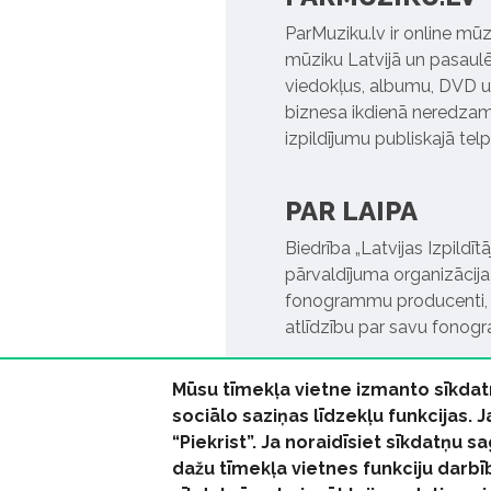
ParMuziku.lv ir online mūz
mūziku Latvijā un pasaulē. 
viedokļus, albumu, DVD un
biznesa ikdienā neredzamo
izpildījumu publiskajā tel
PAR LAIPA
Biedrība „Latvijas Izpildī
pārvaldījuma organizācija,
fonogrammu producenti, l
atlīdzību par savu fonog
Mūsu tīmekļa vietne izmanto sīkdat
sociālo saziņas līdzekļu funkcijas. 
“Piekrist”. Ja noraidīsiet sīkdatņu
dažu tīmekļa vietnes funkciju darbī
© 2026 parmuziku.lv, visa