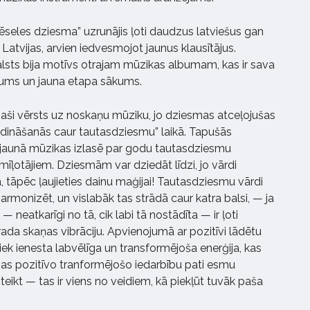
seles dziesma” uzrunājis ļoti daudzus latviešus gan
s Latvijas, arvien iedvesmojot jaunus klausītājus.
lsts bija motīvs otrajam mūzikas albumam, kas ir sava
gums un jauna etapa sākums.
aši vērsts uz noskaņu mūziku, jo dziesmas atceļojušas
dināšanās caur tautasdziesmu” laikā. Tapušās
jaunā mūzikas izlasē par godu tautasdziesmu
mīļotājiem. Dziesmām var dziedāt līdzi, jo vārdi
, tāpēc ļaujieties dainu maģijai! Tautasdziesmu vārdi
harmonizēt, un vislabāk tas strādā caur katra balsi, — ja
 neatkarīgi no tā, cik labi tā nostādīta — ir ļoti
rada skaņas vibrāciju. Apvienojumā ar pozitīvi lādētu
ek ienesta labvēlīga un transformējoša enerģija, kas
s pozitīvo tranformējošo iedarbību pati esmu
 teikt — tas ir viens no veidiem, kā piekļūt tuvāk paša