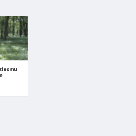
dziesmu
m