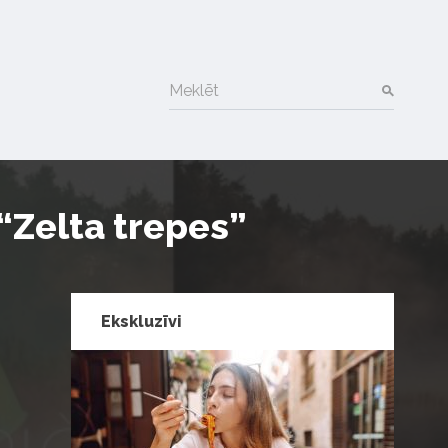
Meklēt
“Zelta trepes”
Ekskluzīvi