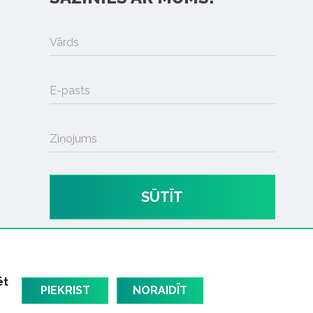
Vārds
E-pasts
Ziņojums
SŪTĪT
ēt
PIEKRIST
NORAIDĪT