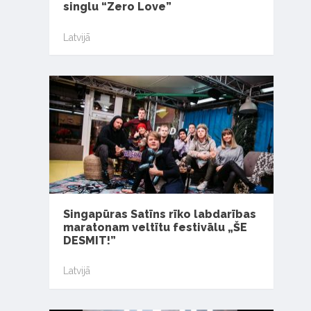
singlu “Zero Love”
Latvijā
Singapūras Satīns rīko labdarības
maratonam veltītu festivālu „ŠE
DESMIT!”
Latvijā