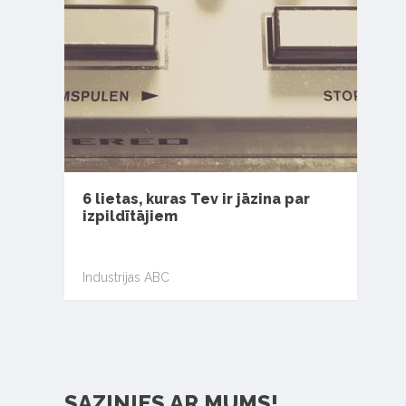
6 lietas, kuras Tev ir jāzina par
izpildītājiem
Industrijas ABC
SAZINIES AR MUMS!