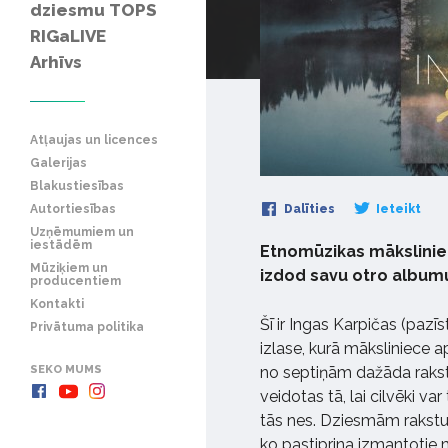
dziesmu TOPS
RIGaLIVE
Arhīvs
Atļaujas un licences
Galerijas
Blakustiesības
Autortiesības
Dalīties
Ieteikt
Uzņēmumiem un
iestādēm
Etnomūzikas māksliniece
Mūziķiem un
izdod savu otro albumu
producentiem
Kontakti
Šī ir Ingas Karpičas (pazīs
Privātuma politika
izlase, kurā māksliniece 
SEKO MUMS
no septiņām dažāda rakst
veidotas tā, lai cilvēki v
tās nes. Dziesmām rakstur
ko pastiprina izmantotie