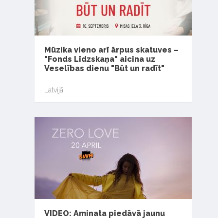
Mūzika vieno arī ārpus skatuves –
"Fonds Līdzskaņa" aicina uz
Veselības dienu "Būt un radīt"
Latvijā
VIDEO: Aminata piedāvā jaunu