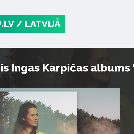
.LV
/ LATVIJĀ
ais Ingas Karpičas albums 