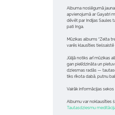
Albuma noslēgumā jauna 
apvienojumā ar Gayatri 
dēvēt par Indijas Saules 
pati Inga.
Mūzikas albums “Zelta tre
varēs klausīties tiešsaist
Jūlijā notiks arī mūzikas 
gan pielīdzināta un pietuv
dziesmas radās — tautasd
tiks rīkota dabā, putnu ba
Vairāk informācijas seko
Albumu var noklausīties š
Tautasdziesmu meditāci