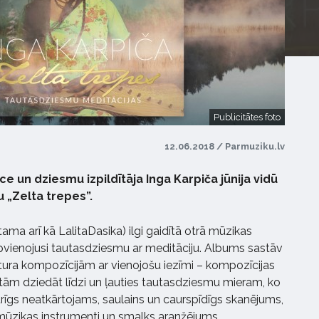
Publicitātes foto
12.06.2018 / Parmuziku.lv
 un dziesmu izpildītāja Inga Karpiča jūnija vidū
 „Zelta trepes”.
tama arī kā LalitaDasika) ilgi gaidītā otrā mūzikas
apvienojusi tautasdziesmu ar meditāciju. Albums sastāv
ura kompozīcijām ar vienojošu iezīmi – kompozīcijas
ar tām dziedāt līdzi un ļauties tautasdziesmu mieram, ko
īgs neatkārtojams, saulains un caurspīdīgs skanējums,
 mūzikas instrumenti un smalks aranžējums.