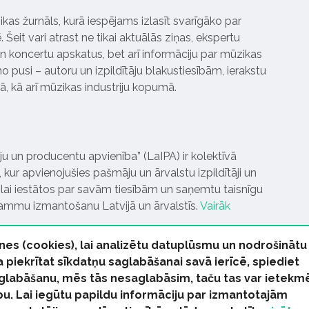
ikas žurnāls, kurā iespējams izlasīt svarīgāko par
Šeit vari atrast ne tikai aktuālās ziņas, ekspertu
 koncertu apskatus, bet arī informāciju par mūzikas
 pusi – autoru un izpildītāju blakustiesībām, ierakstu
pā, kā arī mūzikas industriju kopumā.
tāju un producentu apvienība” (LaIPA) ir kolektīvā
 kur apvienojušies pašmāju un ārvalstu izpildītāji un
ai iestātos par savām tiesībām un saņemtu taisnīgu
rammu izmantošanu Latvijā un ārvalstīs.
Vairāk
nes (cookies), lai analizētu datuplūsmu un nodrošinātu
Ja piekrītat sīkdatņu saglabāšanai savā ierīcē, spiediet
 saglabāšanu, mēs tās nesaglabāsim, taču tas var ietekm
bu. Lai iegūtu papildu informāciju par izmantotajām
s tiesības paturētas