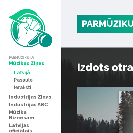
PARMŪZIKU
PARMŪZIKU.LV
Mūzikas Ziņas
Izdots otr
Latvijā
Pasaulē
Ieraksti
Industrijas Ziņas
Industrijas ABC
Mūzika
Biznesam
Latvijas
oficiālais