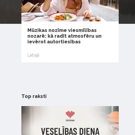
Mūzikas nozīme viesmīlības
nozarē: kā radīt atmosfēru un
ievērot autortiesības
Latvijā
Top raksti