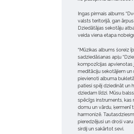
Ingas pirmais albums “Dvē
valsts teritorijā, gan ārpu
Dziedātājas sekotāju atba
veida viena etapa nobei
“Mūzikas albums šoreiz īp
sadziedāšanas apļu “Dzie
kompozīcijas apvienotas 
meditāciju sekotājiem un 
pievienoti albuma bukletā
patiesi spēj dziedināt un 
dziedam līdzi. Mūsu balss —
spēcīgs instruments, kas 
domu un vārdu, ķermenī ti
harmonizē. Tautasdziesma
pieredzējusi un droši varu
sirdij un sakārtot sevi.