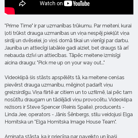
"Prime Time" ir par uzmanības trūkumu. Par meiteni, kurai
ļoti trūkst drauga uzmanības un viņa nespēj piekļūt viņa
sirdij un dvēselei, jo viņš domā tikai un vienīgi par darbu.
Jaunība un attiecīgi labākie gadi aiziet, bet draugs tā arī
nebauda dzīvi un attiecības. Tāpēc meitene izmisīgi
aicina draugu: "Pick me up on your way out..."
Videoklipā šis stāsts apspēlēts tā, ka meitene cenšas
pievērst drauga uzmanību, mēģinot padarīt viņu
greizsirdīgu. Viņa flirtē ar citiem un to uzfilmē, lai pēc tam
nosūtītu draugam un tādējādi viņu provocētu. Videoklipa
režisors ir Steve Spencer (Reinis Spaile), producents -
Linda Jee, operators - Jānis Šēnbergs, stilu veidojusi Elga
Homitska un "Elga Homitska Image House Team".
Aminata stāsta, ka ir priecīga par paveikto un īpaši