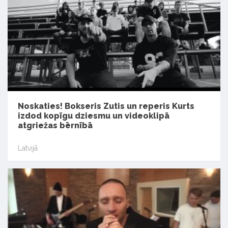
Noskaties! Bokseris Zutis un reperis Kurts
izdod kopīgu dziesmu un videoklipā
atgriežas bērnībā
Latvijā