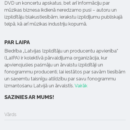
DVD un koncertu apskatus, bet arī informāciju par
mūzikas biznesa ikdienā neredzamo pusi – autoru un
izpildītāju blakustiesībām, ierakstu izpildījumu publiskajā
telpā, kā arī mūzikas industriju kopumā.
PAR LAIPA
Biedrība „Latvijas Izpildītāju un producentu apvienība”
(LaIPA) ir kolektīvā pārvaldījuma organizācija, kur
apvienojušies pašmāju un ārvalstu izpildītāji un
fonogrammu producenti, lai iestātos par savām tiesībām
un saņemtu taisnīgu atlīdzību par savu fonogrammu
izmantošanu Latvijā un ārvalstīs.
Vairāk
SAZINIES AR MUMS!
Vārds