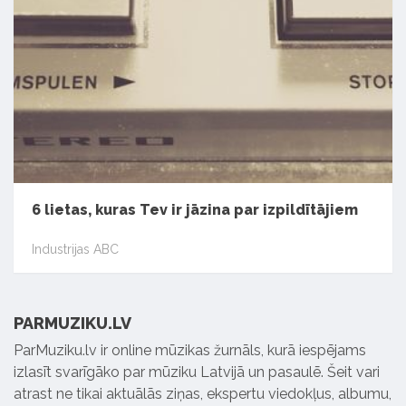
6 lietas, kuras Tev ir jāzina par izpildītājiem
Industrijas ABC
PARMUZIKU.LV
ParMuziku.lv ir online mūzikas žurnāls, kurā iespējams
izlasīt svarīgāko par mūziku Latvijā un pasaulē. Šeit vari
atrast ne tikai aktuālās ziņas, ekspertu viedokļus, albumu,