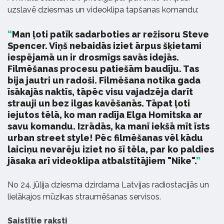
uzslavē dziesmas un videoklipa tapšanas komandu:
Man ļoti patīk sadarboties ar režisoru Steve
Spencer. Viņš nebaidās iziet ārpus šķietami
iespējamā un ir drosmīgs savās idejās.
Filmēšanas procesu patiešām baudīju. Tas
bija jautri un radoši. Filmēšana notika gada
īsākajās naktīs, tāpēc visu vajadzēja darīt
strauji un bez ilgas kavēšanās. Tāpat ļoti
iejutos tēlā, ko man radīja Elga Homitska ar
savu komandu. Izrādās, ka manī iekšā mīt īsts
urban street style! Pēc filmēšanas vēl kādu
laiciņu nevarēju iziet no šī tēla, par ko paldies
jāsaka arī videoklipa atbalstītājiem "Nike".
No 24. jūlija dziesma dzirdama Latvijas radiostacijās un
lielākajos mūzikas straumēšanas servisos.
Saistītie raksti