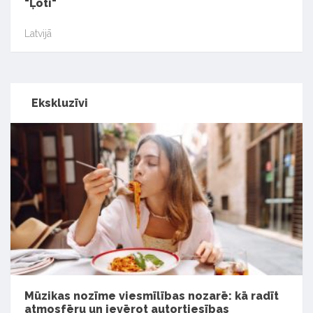
"Ļoti"
Latvijā
Ekskluzīvi
Mūzikas nozīme viesmīlības nozarē: kā radīt
atmosfēru un ievērot autortiesības