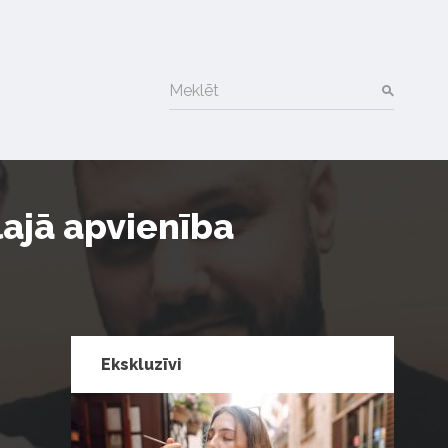
Meklēt
lajā apvienība
Ekskluzīvi