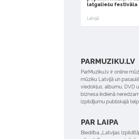
latgaliešu festivāla
Latvijā
PARMUZIKU.LV
ParMuziku.lv ir online mūz
mūziku Latvijā un pasaulē. 
viedokļus, albumu, DVD un
biznesa ikdienā neredzamo
izpildījumu publiskajā tel
PAR LAIPA
Biedrība „Latvijas Izpildī