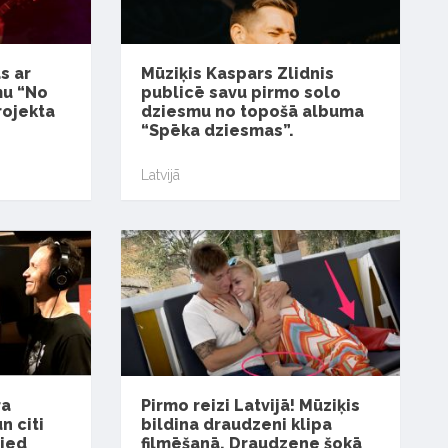
s ar
Mūziķis Kaspars Zlidnis
mu “No
publicē savu pirmo solo
rojekta
dziesmu no topošā albuma
“Spēka dziesmas”.
Latvijā
ra
Pirmo reizi Latvijā! Mūziķis
 citi
bildina draudzeni klipa
zied
filmēšanā. Draudzene šokā