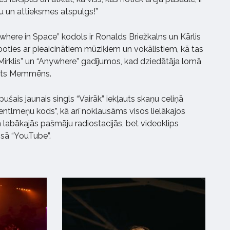
u un attieksmes atspulgs!”
here in Space” kodols ir Ronalds Briežkalns un Kārlis
ties ar pieaicinātiem mūziķiem un vokālistiem, kā tas
 “Mirklis” un “Anywhere” gadījumos, kad dziedātāja lomā
erts Memmēns.
ušais jaunais singls “Vairāk” iekļauts skaņu celiņā
entlmeņu kods”, kā arī noklausāms visos lielākajos
labākajās pašmāju radiostacijās, bet videoklips
isā “YouTube”.