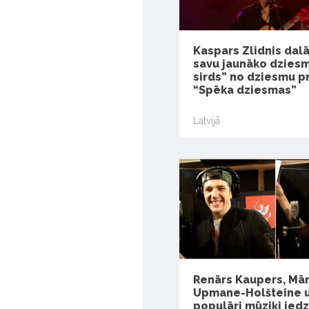
Kaspars Zlidnis dalā
savu jaunāko dzies
sirds” no dziesmu p
“Spēka dziesmas”
Latvijā
Renārs Kaupers, Mā
Upmane-Holšteine un
populāri mūziķi ied