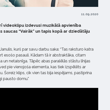
11.09.2020
rī videoklipu izdevusi muzikālā apvienība
s saucas “Vairāk” un tapis kopā ar dziedātāju
 Janulis, kurš par savu darbu saka: “Tas raksturo katra
ārt esošo pasauli. Kādam tā ir abstraktāka, citam
 un netaisnīga. Tāpēc abas paralēlās stāstu līnijas
d pie vienojoša elementa, kas tiek izspēlēts ar
. Šoreiz klips, cik vien tas bija iespējams, pastiprina
gi pausto domu.”