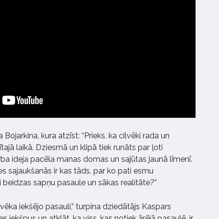
 Bojarkina, kura atzīst: “Prieks, ka cilvēki rada un
tajā laikā. Dziesmā un klipā tiek runāts par ļoti
a ideja pacēla manas domas un sajūtas jaunā līmenī.
s sajaukšanās ir kas tāds, par ko pati esmu
ti beidzas sapņu pasaule un sākas realitāte?”
ilvēka iekšējo pasauli,” turpina dziedātājs Kaspars
ies iekšpus un atklāt, ka viss, kas notiek ārējā pasaulē, ir