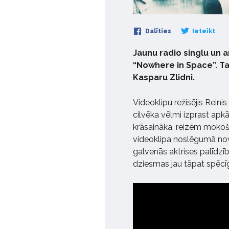
Dalīties
Ieteikt
Jaunu radio singlu un a
“Nowhere in Space”. Ta
Kasparu Zlidni.
Videoklipu režisējis Reinis
cilvēka vēlmi izprast apk
krāsaināka, reizēm mokoša
videoklipa noslēgumā nove
galvenās aktrises palīdzību
dziesmas jau tāpat spēcī