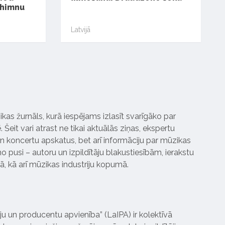
 himnu
Latvijā
ikas žurnāls, kurā iespējams izlasīt svarīgāko par
Šeit vari atrast ne tikai aktuālās ziņas, ekspertu
 koncertu apskatus, bet arī informāciju par mūzikas
 pusi – autoru un izpildītāju blakustiesībām, ierakstu
pā, kā arī mūzikas industriju kopumā.
tāju un producentu apvienība” (LaIPA) ir kolektīvā