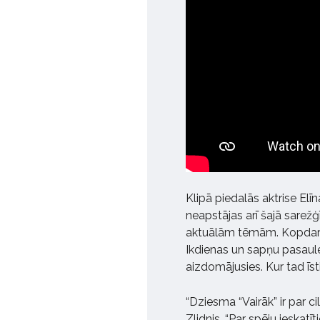
Klipā piedalās aktrise Elīna
neapstājas arī šajā sarežģī
aktuālām tēmām. Kopdarb
Ikdienas un sapņu pasaule
aizdomājusies. Kur tad īs
“Dziesma “Vairāk” ir par c
Zlidnis. “Par spēju ieskatīt