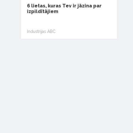
6 lietas, kuras Tev ir jāzina par
izpildītājiem
Industrijas ABC