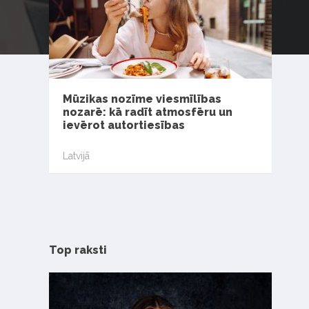
Mūzikas nozīme viesmīlības
nozarē: kā radīt atmosfēru un
ievērot autortiesības
Latvijā
Top raksti