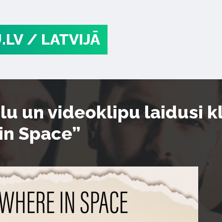
.LV
/ LATVIJĀ
lu un videoklipu laidusi k
in Space”