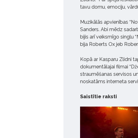
tavu domu, emociju, vārd
Muzikālās apvienības “Now
Sanders. Abi mēdz sadarbo
bijis arī veiksmīgo singlu
bija Roberts Ox jeb Rob
Kopā ar Kasparu Zlidni tap
dokumentālajai filmai “Dž
straumēšanas servisos un 
noskatāms interneta serv
Saistītie raksti