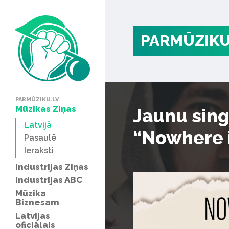
PARMŪZIKU
PARMŪZIKU.LV
Mūzikas Ziņas
Jaunu sing
Latvijā
“Nowhere 
Pasaulē
Ieraksti
Industrijas Ziņas
Industrijas ABC
Mūzika
Biznesam
Latvijas
oficiālais