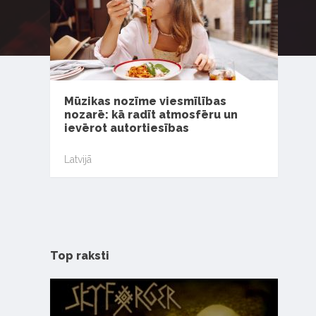
Mūzikas nozīme viesmīlības
nozarē: kā radīt atmosfēru un
ievērot autortiesības
Latvijā
Top raksti