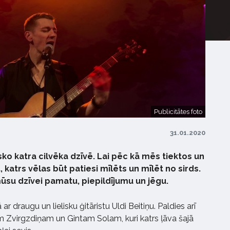
Publicitātes foto
31.01.2020
ko katra cilvēka dzīvē. Lai pēc kā mēs tiektos un
 katrs vēlas būt patiesi mīlēts un mīlēt no sirds.
mūsu dzīvei pamatu, piepildījumu un jēgu.
 draugu un lielisku ģitāristu Uldi Beitiņu. Paldies arī
m Zvirgzdiņam un Gintam Solam, kuri katrs ļāva šajā