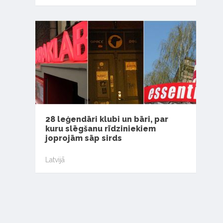
28 leģendāri klubi un bāri, par
kuru slēgšanu rīdziniekiem
joprojām sāp sirds
Latvijā