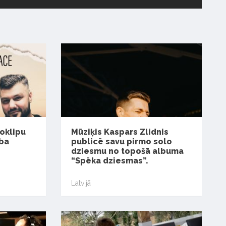
eoklipu
Mūziķis Kaspars Zlidnis
ība
publicē savu pirmo solo
dziesmu no topošā albuma
“Spēka dziesmas”.
Latvijā