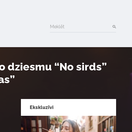
Meklēt
ko dziesmu “No sirds”
as”
Ekskluzīvi