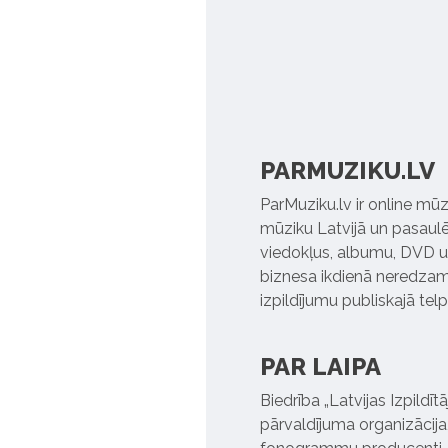
PARMUZIKU.LV
ParMuziku.lv ir online mūz
mūziku Latvijā un pasaulē. 
viedokļus, albumu, DVD un
biznesa ikdienā neredzamo
izpildījumu publiskajā tel
PAR LAIPA
Biedrība „Latvijas Izpildī
pārvaldījuma organizācija,