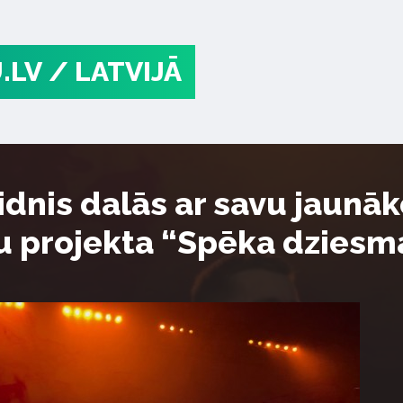
.LV
/ LATVIJĀ
idnis dalās ar savu jaunā
u projekta “Spēka dziesm