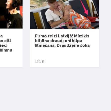
ra
Pirmo reizi Latvijā! Mūziķis
 citi
bildina draudzeni klipa
zied
filmēšanā. Draudzene šokā
 himnu
Latvijā