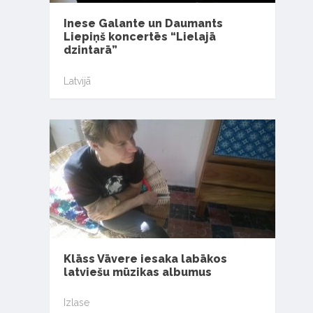
Inese Galante un Daumants
Liepiņš koncertēs “Lielajā
dzintarā”
Latvijā
Klāss Vāvere iesaka labākos
latviešu mūzikas albumus
Izlase