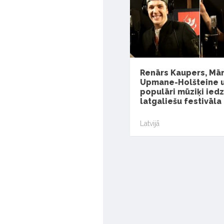
Renārs Kaupers, Mā
Upmane-Holšteine un
populāri mūziķi ied
latgaliešu festivāla
Latvijā