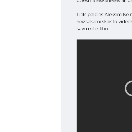
dziesmā ieskanēties arī da
Liels paldies Aleksim K
neizsakāmi skaisto videokli
savu mīlestību.