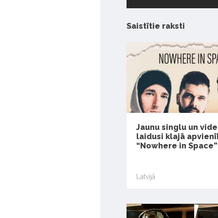
Saistītie raksti
Jaunu singlu un vid
laidusi klajā apvien
“Nowhere in Space”
Latvijā