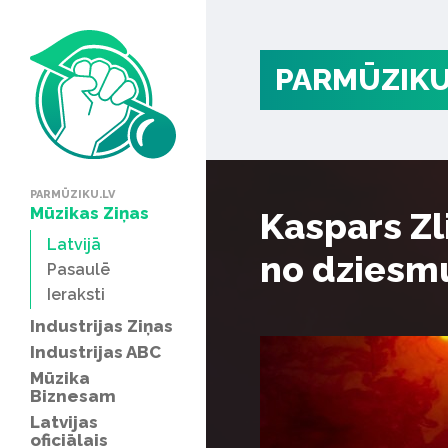
PARMŪZIKU
PARMŪZIKU.LV
Mūzikas Ziņas
Kaspars Zl
Latvijā
no dziesm
Pasaulē
Ieraksti
Industrijas Ziņas
Industrijas ABC
Mūzika
Biznesam
Latvijas
oficiālais