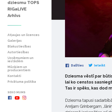
dziesmu TOPS
RIGaLIVE
Arhīvs
Atļaujas un licences
Galerijas
Blakustiesības
Autortiesības
Uzņēmumiem un
iestādēm
Dalīties
Ieteikt
Mūziķiem un
producentiem
Dziesma vēstī par būtis
Kontakti
lai ko censtos sasniegt,
Privātuma politika
Tas ir spēks, kas dod 
SEKO MUMS
Dziesma tapusi sadarbībā ar
Anrijam Grinbergam, Jāni