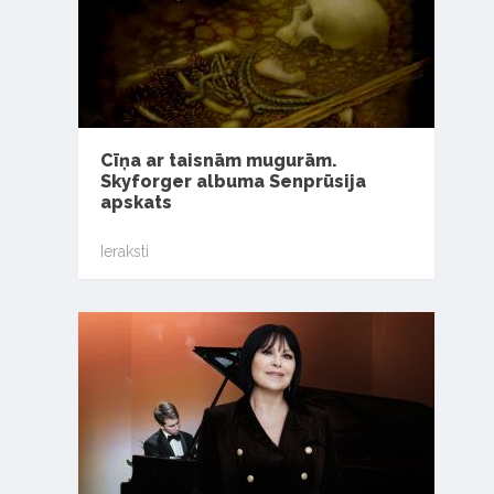
Cīņa ar taisnām mugurām.
Skyforger albuma Senprūsija
apskats
Ieraksti