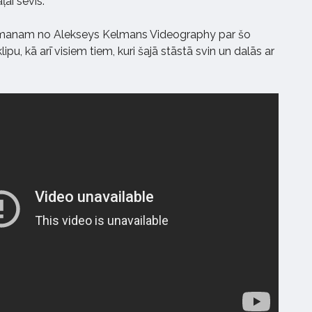
ļai sevis.
elmanam no Alekseys Kelmans Videography par šo
pu, kā arī visiem tiem, kuri šajā stāstā svin un dalās ar