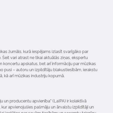
ikas žurnāls, kurā iespējams izlasīt svarīgāko par
Šeit vari atrast ne tikai aktuālās ziņas, ekspertu
 koncertu apskatus, bet arī informāciju par mūzikas
 pusi – autoru un izpildītāju blakustiesībām, ierakstu
pā, kā arī mūzikas industriju kopumā.
tāju un producentu apvienība” (LaIPA) ir kolektīvā
 kur apvienojušies pašmāju un ārvalstu izpildītāji un