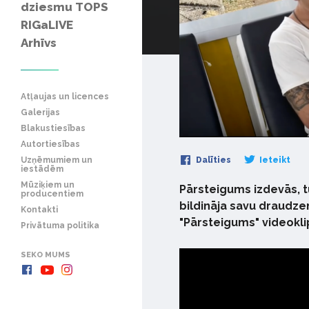
dziesmu TOPS
RIGaLIVE
Arhīvs
Atļaujas un licences
Galerijas
Blakustiesības
Autortiesības
Uzņēmumiem un
Dalīties
Ieteikt
iestādēm
Mūziķiem un
Pārsteigums izdevās, tu
producentiem
bildināja savu draudze
Kontakti
"Pārsteigums" videoklip
Privātuma politika
SEKO MUMS