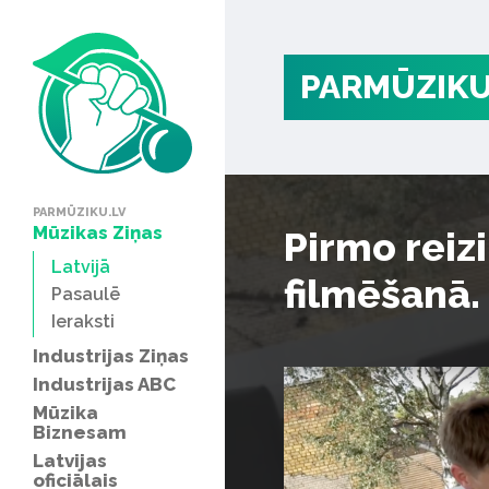
PARMŪZIKU
PARMŪZIKU.LV
Mūzikas Ziņas
Pirmo reizi
Latvijā
filmēšanā.
Pasaulē
Ieraksti
Industrijas Ziņas
Industrijas ABC
Mūzika
Biznesam
Latvijas
oficiālais