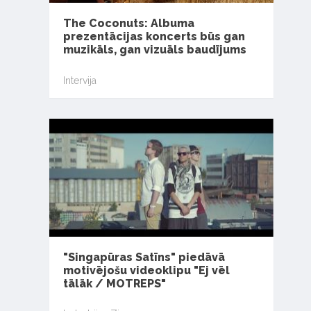
The Coconuts: Albuma
prezentācijas koncerts būs gan
muzikāls, gan vizuāls baudījums
Intervija
"Singapūras Satīns" piedāvā
motivējošu videoklipu "Ej vēl
tālāk / MOTREPS"