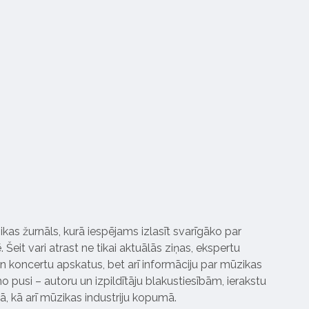
ikas žurnāls, kurā iespējams izlasīt svarīgāko par
Šeit vari atrast ne tikai aktuālās ziņas, ekspertu
 koncertu apskatus, bet arī informāciju par mūzikas
 pusi – autoru un izpildītāju blakustiesībām, ierakstu
pā, kā arī mūzikas industriju kopumā.