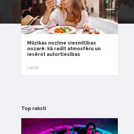
Mūzikas nozīme viesmīlības
nozarē: kā radīt atmosfēru un
ievērot autortiesības
Latvijā
Top raksti