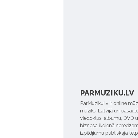
PARMUZIKU.LV
ParMuziku.lv ir online mūz
mūziku Latvijā un pasaulē. 
viedokļus, albumu, DVD un
biznesa ikdienā neredzamo
izpildījumu publiskajā tel