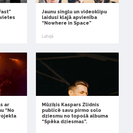
Fast”
Jaunu singlu un videoklipu
evietes
laidusi klajā apvienība
“Nowhere in Space”
Latvijā
s ar
Mūziķis Kaspars Zlidnis
mu “No
publicē savu pirmo solo
rojekta
dziesmu no topošā albuma
“Spēka dziesmas”.