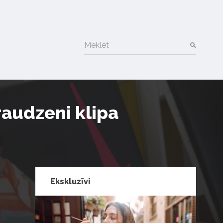
Meklēt
draudzeni klipa
Ekskluzīvi