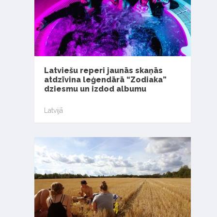
Latviešu reperi jaunās skaņās
atdzīvina leģendārā “Zodiaka”
dziesmu un izdod albumu
Latvijā