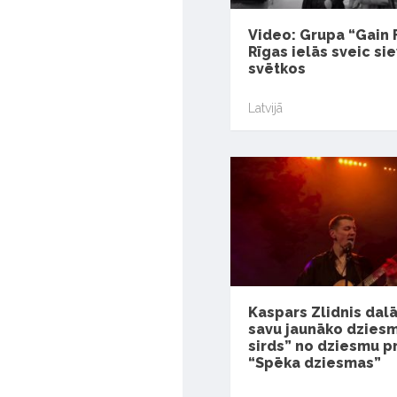
Video: Grupa “Gain 
Rīgas ielās sveic si
svētkos
Latvijā
Kaspars Zlidnis dalā
savu jaunāko dzies
sirds” no dziesmu p
“Spēka dziesmas”