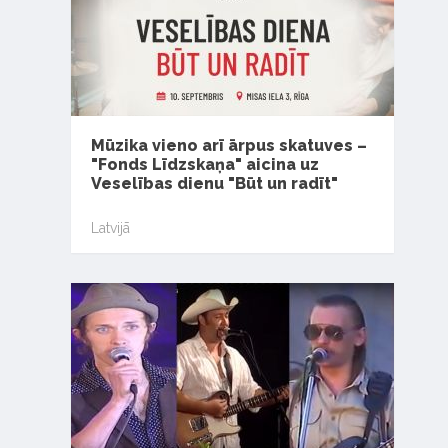
Mūzika vieno arī ārpus skatuves –
"Fonds Līdzskaņa" aicina uz
Veselības dienu "Būt un radīt"
Latvijā