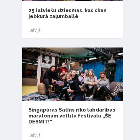
25 latviešu dziesmas, kas skan
jebkurā zaļumballē
Latvijā
Singapūras Satīns rīko labdarības
maratonam veltītu festivālu „ŠE
DESMIT!”
Latvijā