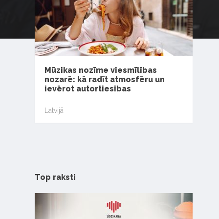
Mūzikas nozīme viesmīlības
nozarē: kā radīt atmosfēru un
ievērot autortiesības
Latvijā
Top raksti