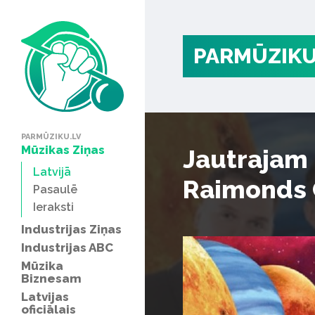
PARMŪZIKU
PARMŪZIKU.LV
Mūzikas Ziņas
Jautrajam
Latvijā
Raimonds 
Pasaulē
Ieraksti
Industrijas Ziņas
Industrijas ABC
Mūzika
Biznesam
Latvijas
oficiālais