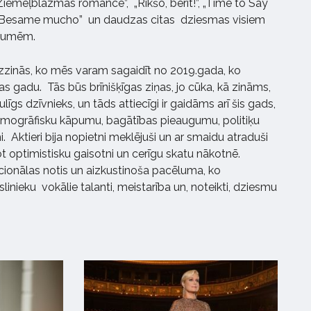
, „Ziemeļblāzmas romance”, „Rikšo, bērīt!”, „Time to Say
, „Besame mucho” un daudzas citas dziesmas visiem
gaumēm.
uzzinās, ko mēs varam sagaidīt no 2019.gada, ko
gadu. Tās būs brīnišķīgas ziņas, jo cūka, kā zināms,
līgs dzīvnieks, un tāds attiecīgi ir gaidāms arī šis gads,
demogrāfisku kāpumu, bagātības pieaugumu, politiķu
. Aktieri bija nopietni meklējuši un ar smaidu atraduši
t optimistisku gaisotni un cerīgu skatu nākotnē.
cionālas notis un aizkustinoša pacēluma, ko
inieku vokālie talanti, meistarība un, noteikti, dziesmu