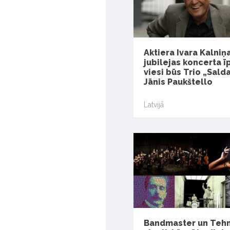
Aktiera Ivara Kalniņ
jubilejas koncerta ī
viesi būs Trio „Salda
Jānis Paukštello
Latvijā
Bandmaster un Teh