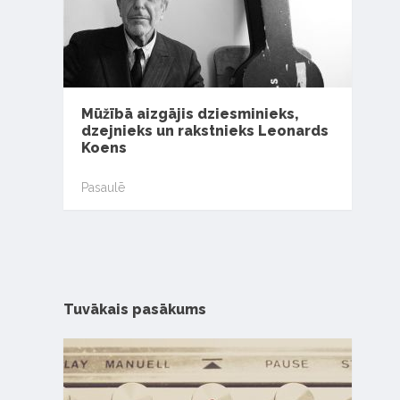
Mūžībā aizgājis dziesminieks,
dzejnieks un rakstnieks Leonards
Koens
Pasaulē
Tuvākais pasākums