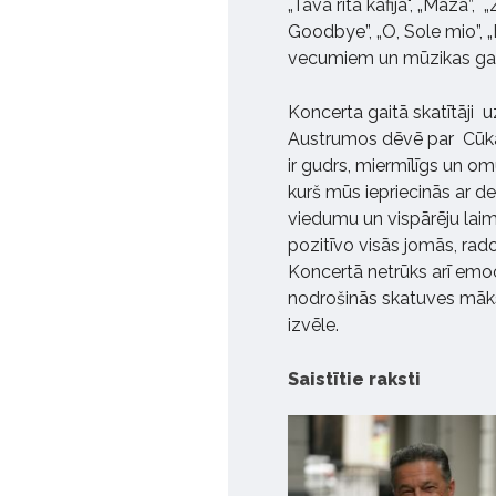
„Tava rīta kafija", „Mazā”
Goodbye”, „O, Sole mio”
vecumiem un mūzikas 
Koncerta gaitā skatītāji 
Austrumos dēvē par Cūkas 
ir gudrs, miermīlīgs un omu
kurš mūs iepriecinās ar 
viedumu un vispārēju laimi
pozitīvo visās jomās, rado
Koncertā netrūks arī emo
nodrošinās skatuves māksl
izvēle.
Saistītie raksti