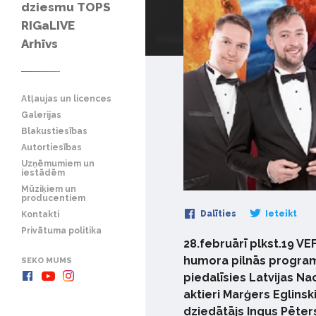
dziesmu TOPS
RIGaLIVE
Arhīvs
Atļaujas un licences
Galerijas
Blakustiesības
Autortiesības
Uzņēmumiem un
iestādēm
Mūziķiem un
producentiem
Dalīties
Ieteikt
Kontakti
Privātuma politika
28.februārī plkst.19 VEF
humora pilnās program
SEKO MUMS
piedalīsies Latvijas Na
aktieri Marģers Eglinskis
dziedātājs Ingus Pēter