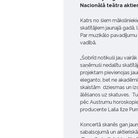
Nacionālā teātra aktie
Katrs no šiem mākslinieki
skatītājiem jaunajā gadā,
Par muzikālo pavadījumu 
vadībā.
„Šobrīd notikuši jau vairā
saņēmuši nedalītu skatītā
projektam pievienojas jaun
eleganto, bet ne akadēmisk
skaistām dziesmas un izcil
ālēšanos uz skatuves. Tur
pēc Austrumu horoskopiem
producente Laila Ilze Pur
Koncertā skanēs gan jauna
sabalsojumā un aktieriskā