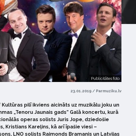
Publicitātes foto
23.01.2019 / Parmuziku.lv
 Kultūras pilī ikviens aicināts uz muzikālu joku un
mas „Tenoru Jaunais gads” Galā koncertu, kurā
cionālās operas solists Juris Jope, dziedošie
, Kristians Kareļins, kā arī īpašie viesi –
sons, LNO solists Raimonds Bramanis un Latvijas