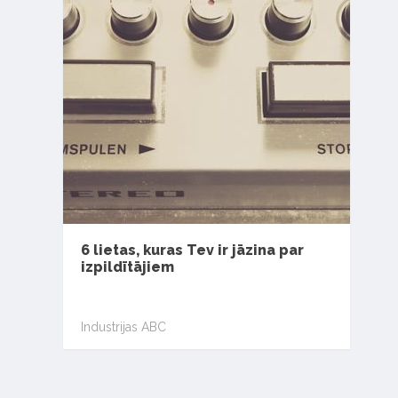
6 lietas, kuras Tev ir jāzina par
izpildītājiem
Industrijas ABC