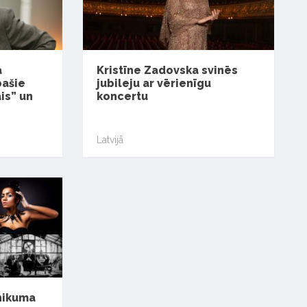
a
Kristīne Zadovska svinēs
pašie
jubileju ar vērienīgu
is” un
koncertu
Latvijā
nikuma