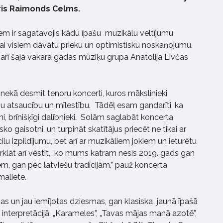
ris Raimonds Celms.
em ir sagatavojis kādu īpašu muzikālu veltījumu
 lai visiem dāvātu prieku un optimistisku noskaņojumu.
arī šajā vakarā gādās mūziķu grupa Anatolija Livčas
k nekā desmit tenoru koncerti, kuros mākslinieki
ju atsaucību un mīlestību. Tādēļ esam gandarīti, ka
i, brīnišķīgi dalībnieki. Solām saglabāt koncerta
o gaisotni, un turpināt skatītājus priecēt ne tikai ar
u izpildījumu, bet arī ar muzikāliem jokiem un ieturētu
klāt arī vēstīt, ko mums katram nesīs 2019. gads gan
, gan pēc latviešu tradīcijām,” pauž koncerta
maliete.
s un jau iemīļotas dziesmas, gan klasiska jaunā īpašā
 interpretācijā: „Karameles”, „Tavas mājas manā azotē”,