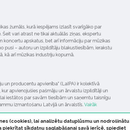
ikas žurnāls, kurā iespējams izlasīt svarīgāko par
Šeit vari atrast ne tikai aktuālās ziņas, ekspertu
 koncertu apskatus, bet arī informāciju par mūzikas
 pusi – autoru un izpildītāju blakustiesībām, ierakstu
pā, kā arī mūzikas industriju kopumā.
tāju un producentu apvienība” (LaIPA) ir kolektīvā
 kur apvienojušies pašmāju un ārvalstu izpildītāji un
ai iestātos par savām tiesībām un saņemtu taisnīgu
rammu izmantošanu Latvijā un ārvalstīs.
Vairāk
nes (cookies), lai analizētu datuplūsmu un nodrošinātu
Ja piekrītat sīkdatņu saglabāšanai savā ierīcē, spiediet