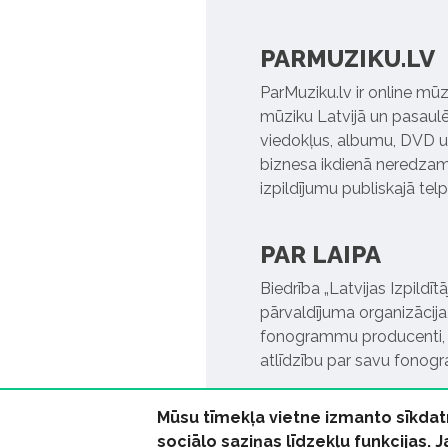
PARMUZIKU.LV
ParMuziku.lv ir online mūz
mūziku Latvijā un pasaulē. 
viedokļus, albumu, DVD un
biznesa ikdienā neredzamo
izpildījumu publiskajā tel
PAR LAIPA
Biedrība „Latvijas Izpildī
pārvaldījuma organizācija,
fonogrammu producenti, l
atlīdzību par savu fonog
Mūsu tīmekļa vietne izmanto sīkdat
sociālo saziņas līdzekļu funkcijas. 