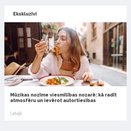
Ekskluzīvi
Mūzikas nozīme viesmīlības nozarē: kā radīt
atmosfēru un ievērot autortiesības
Latvijā