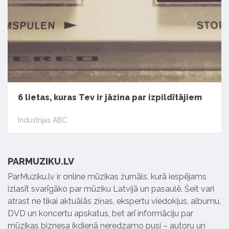
6 lietas, kuras Tev ir jāzina par izpildītājiem
Industrijas ABC
PARMUZIKU.LV
ParMuziku.lv ir online mūzikas žurnāls, kurā iespējams
izlasīt svarīgāko par mūziku Latvijā un pasaulē. Šeit vari
atrast ne tikai aktuālās ziņas, ekspertu viedokļus, albumu,
DVD un koncertu apskatus, bet arī informāciju par
mūzikas biznesa ikdienā neredzamo pusi – autoru un