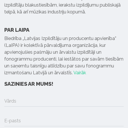
izpildītāju blakustiesībām, ierakstu izpildījumu publiskajā
telpā, kā arī mūzikas industriju kopumā.
PAR LAIPA
Biedrība „Latvijas Izpildītāju un producentu apvienība”
(LaIPA) ir kolektīvā pārvaldījuma organizācija, kur
apvienojušies pašmāju un ārvalstu izpildītāji un
fonogrammu producenti, lai iestātos par savām tiesībām
un saņemtu taisnīgu atlīdzību par savu fonogrammu
izmantošanu Latvijā un ārvalstīs.
Vairāk
SAZINIES AR MUMS!
Vārds
E-pasts