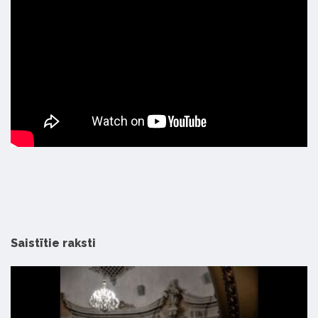
Saistītie raksti