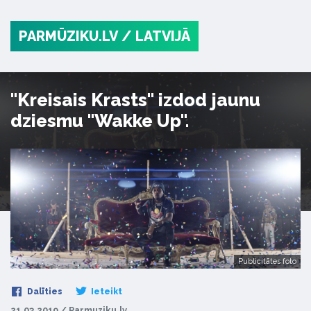
PARMŪZIKU.LV
/ LATVIJĀ
"Kreisais Krasts" izdod jaunu
dziesmu "Wakke Up".
Publicitātes foto
Dalīties
Ieteikt
21.03.2019 / Parmuziku.lv