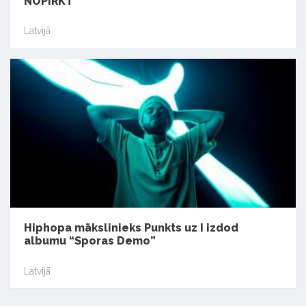
NOPIRKT”
Latvijā
Hiphopa mākslinieks Punkts uz I izdod
albumu “Sporas Demo”
Latvijā