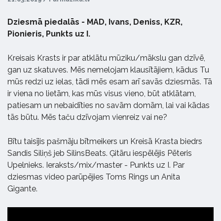
Dziesmā piedalās - MAD, Ivans, Deniss, KZR,
Pionieris, Punkts uz I.
Kreisais Krasts ir par atklātu mūziku/mākslu gan dzīvē,
gan uz skatuves. Mēs nemelojam klausītājiem, kādus Tu
mūs redzi uz ielas, tādi mēs esam arī savās dziesmās. Tā
ir viena no lietām, kas mūs visus vieno, būt atklātam,
patiesam un nebaidīties no savām domām, lai vai kādas
tās būtu. Mēs taču dzīvojam vienreiz vai ne?
Bītu taisījis pašmāju bītmeikers un Kreisā Krasta biedrs
Sandis Siliņš jeb SilinsBeats. Ģitāru iespēlējis Pēteris
Upelnieks. Ieraksts/mix/master - Punkts uz I. Par
dziesmas video parūpējies Toms Rings un Anita
Gigante.