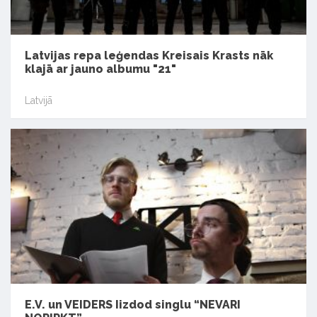
Latvijas repa leģendas Kreisais Krasts nāk
klajā ar jauno albumu "21"
Latvijā
E.V. un VEIDERS Iizdod singlu “NEVARI