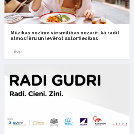
Mūzikas nozīme viesmīlības nozarē: kā radīt
atmosfēru un ievērot autortiesības
Latvijā