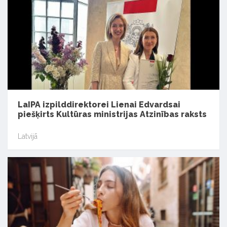
LaIPA izpilddirektorei Lienai Edvardsai
piešķirts Kultūras ministrijas Atzinības raksts
Latvijā