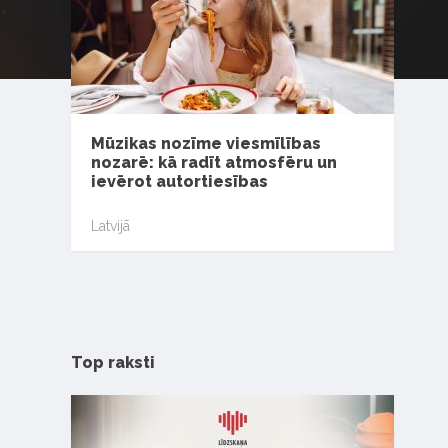
Mūzikas nozīme viesmīlības
nozarē: kā radīt atmosfēru un
ievērot autortiesības
Latvijā
Top raksti