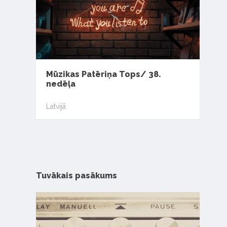
Mūzikas Patēriņa Tops/ 38.
nedēļa
Latvijā
Tuvākais pasākums