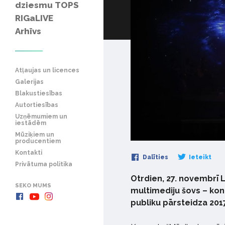
dziesmu TOPS
RIGaLIVE
Arhīvs
Atļaujas un licences
Galerijas
Blakustiesības
Autortiesības
Uzņēmumiem un
iestādēm
Mūziķiem un
producentiem
Kontakti
Dalīties
Ieteikt
Privātuma politika
Otrdien, 27. novembrī Li
SEKO MUMS
multimediju šovs – konc
publiku pārsteidza 201