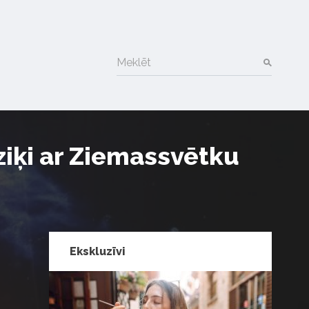
Meklēt
ziķi ar Ziemassvētku
Ekskluzīvi