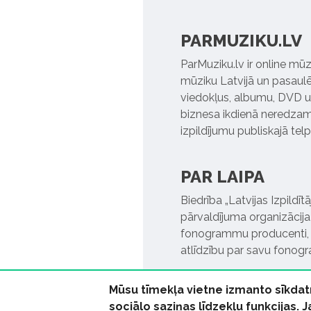
PARMUZIKU.LV
ParMuziku.lv ir online mūz
mūziku Latvijā un pasaulē. 
viedokļus, albumu, DVD un
biznesa ikdienā neredzamo
izpildījumu publiskajā tel
PAR LAIPA
Biedrība „Latvijas Izpildī
pārvaldījuma organizācija,
fonogrammu producenti, l
atlīdzību par savu fonog
Mūsu tīmekļa vietne izmanto sīkdat
sociālo saziņas līdzekļu funkcijas. 