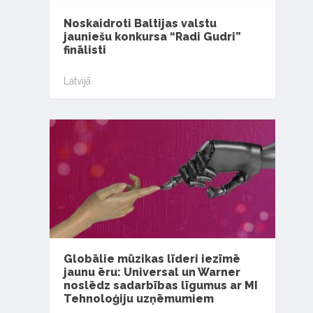
Noskaidroti Baltijas valstu
jauniešu konkursa “Radi Gudri”
finālisti
Latvijā
Globālie mūzikas līderi iezīmē
jaunu ēru: Universal un Warner
noslēdz sadarbības līgumus ar MI
Tehnoloģiju uzņēmumiem