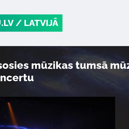
.LV
/ LATVIJĀ
esosies mūzikas tumsā mū
oncertu