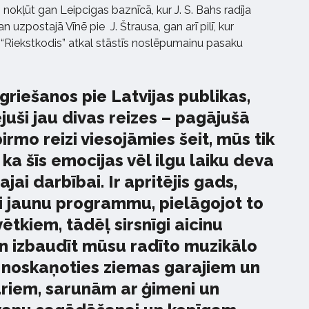
 nokļūt gan Leipcigas baznīcā, kur J. S. Bahs radīja
 uzpostajā Vīnē pie J. Štrausa, gan arī pilī, kur
“Riekstkodis” atkal stāstīs noslēpumainu pasaku
tgriešanos pie Latvijas publikas,
uši jau divas reizes – pagājušā
rmo reizi viesojāmies šeit, mūs tik
 ka šīs emocijas vēl ilgu laiku deva
ai darbībai. Ir apritējis gads,
i jaunu programmu, pielāgojot to
tkiem, tādēļ sirsnīgi aicinu
un izbaudīt mūsu radīto muzikālo
i noskaņoties ziemas garajiem un
riem, sarunām ar ģimeni un