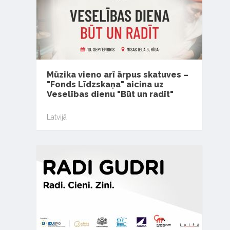
Mūzika vieno arī ārpus skatuves –
"Fonds Līdzskaņa" aicina uz
Veselības dienu "Būt un radīt"
Latvijā