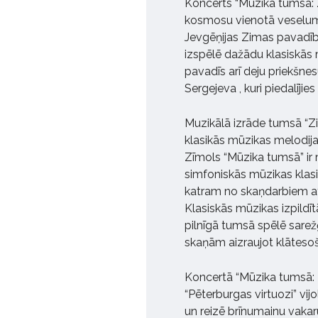
Koncerts “Mūzika tumsā: 
kosmosu vienotā veselumā
Jevgēņijas Zimas pavadībā
izspēlē dažādu klasiskās
pavadīs arī deju priekšnes
Sergejeva , kuri piedalīji
Muzikālā izrāde tumsā “Zi
klasikās mūzikas melodija
Zīmols “Mūzika tumsā” ir 
simfoniskās mūzikas klasi
katram no skaņdarbiem ats
Klasiskās mūzikas izpildīt
pilnīgā tumsā spēlē sarež
skaņām aizraujot klātesoš
Koncertā “Mūzika tumsā: 
“Pēterburgas virtuozi” vi
un reizē brīnumainu vaka