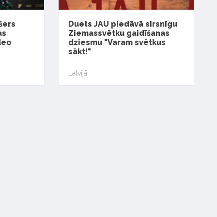
šers
Duets JAU piedāvā sirsnīgu
as
Ziemassvētku gaidīšanas
deo
dziesmu "Varam svētkus
sākt!"
Latvijā