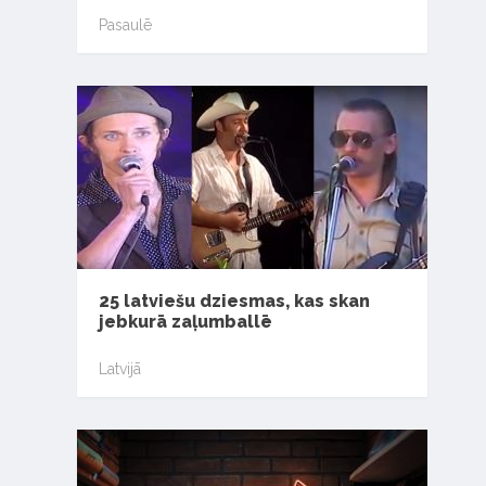
Pasaulē
25 latviešu dziesmas, kas skan
jebkurā zaļumballē
Latvijā