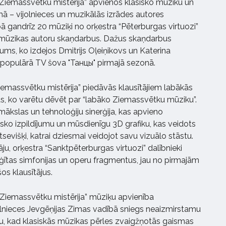
Ziemassvētku mistērija” apvienos klasisko mūziku un
 – vijolnieces un muzikālās izrādes autores
 gandrīz 20 mūziķi no orķestra “Pēterburgas virtuozi”
 mūzikas autoru skaņdarbus. Dažus skaņdarbus
ums, ko izdejos Dmitrijs Oļeiņikovs un Katerina
es populārā TV šova "Танцы" pirmajā sezonā.
emassvētku mistērija” piedāvās klausītājiem labākās
s, ko varētu dēvēt par “labāko Ziemassvētku mūziku”.
mākslas un tehnoloģiju sinerģija, kas apvieno
sko izpildījumu un mūsdienīgu 3D grafiku, kas veidots
evišķi, katrai dziesmai veidojot savu vizuālo stāstu.
āju, orķestra “Sanktpēterburgas virtuozi” dalībnieki
ģītas simfonijas un operu fragmentus, jau no pirmajām
os klausītājus.
Ziemassvētku mistērija” mūziķu apvienība
jolnieces Jevgēņijas Zimas vadībā sniegs neaizmirstamu
ru, kad klasiskās mūzikas pērles zvaigžņotās gaismas