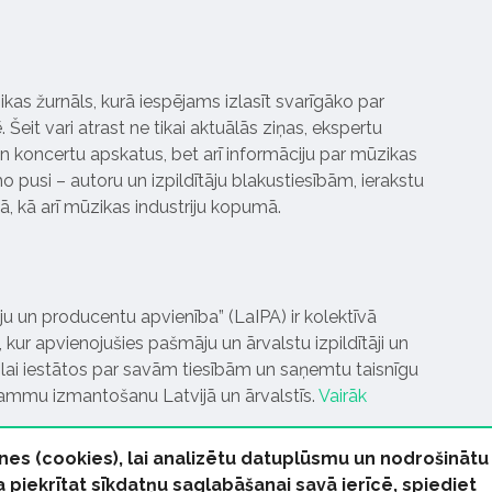
ikas žurnāls, kurā iespējams izlasīt svarīgāko par
Šeit vari atrast ne tikai aktuālās ziņas, ekspertu
 koncertu apskatus, bet arī informāciju par mūzikas
 pusi – autoru un izpildītāju blakustiesībām, ierakstu
pā, kā arī mūzikas industriju kopumā.
tāju un producentu apvienība” (LaIPA) ir kolektīvā
 kur apvienojušies pašmāju un ārvalstu izpildītāji un
ai iestātos par savām tiesībām un saņemtu taisnīgu
rammu izmantošanu Latvijā un ārvalstīs.
Vairāk
nes (cookies), lai analizētu datuplūsmu un nodrošinātu
Ja piekrītat sīkdatņu saglabāšanai savā ierīcē, spiediet