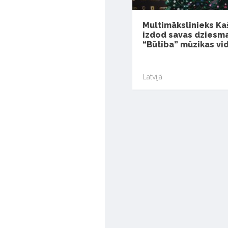
Multimākslinieks Ka
izdod savas dziesm
“Būtība” mūzikas vi
Latvijā