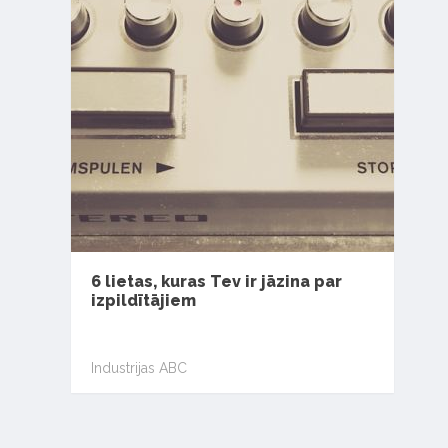
6 lietas, kuras Tev ir jāzina par
izpildītājiem
Industrijas ABC