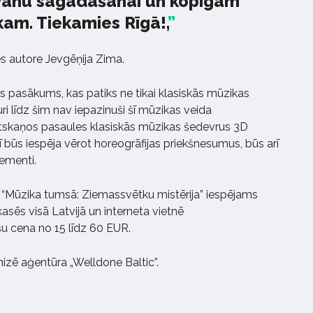
āvanu sagādāšanai un kopīgam
kam. Tiekamies Rīgā!,
es autore Jevgēņija Zima.
 pasākums, kas patiks ne tikai klasiskās mūzikas
kuri līdz šim nav iepazinuši šī mūzikas veida
tskaņos pasaules klasiskās mūzikas šedevrus 3D
ī būs iespēja vērot horeogrāfijas priekšnesumus, būs arī
ementi.
i “Mūzika tumsā: Ziemassvētku mistērija” iespējams
kasēs visā Latvijā un interneta vietnē
ešu cena no 15 līdz 60 EUR.
nizē aģentūra „Welldone Baltic”.