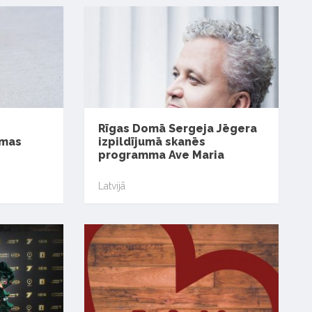
Rīgas Domā Sergeja Jēgera
smas
izpildījumā skanēs
programma Ave Maria
Latvijā