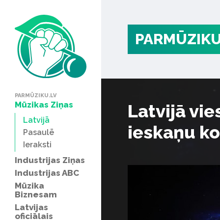
PARMŪZIKU
PARMŪZIKU.LV
Mūzikas Ziņas
Latvijā vi
Latvijā
ieskaņu k
Pasaulē
Ieraksti
Industrijas Ziņas
Industrijas ABC
Mūzika
Biznesam
Latvijas
oficiālais