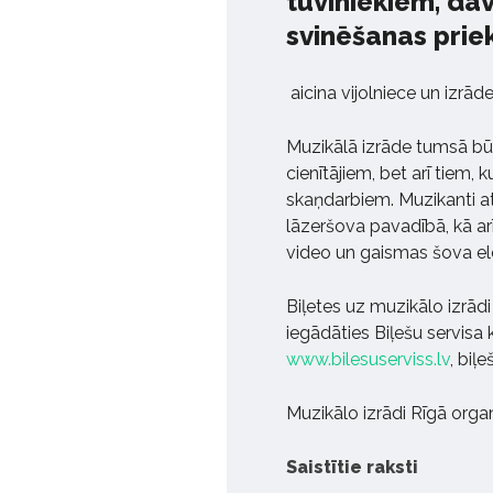
tuviniekiem, d
svinēšanas prie
aicina vijolniece un izrād
Muzikālā izrāde tumsā būs
cienītājiem, bet arī tiem, 
skaņdarbiem. Muzikanti a
lāzeršova pavadībā, kā ar
video un gaismas šova el
Biļetes uz muzikālo izrād
iegādāties Biļešu servisa 
www.bilesuserviss.lv
, biļ
Muzikālo izrādi Rīgā orga
Saistītie raksti