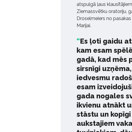
atspulgā ļaus klausītājiem
Ziemassvētku oratoriju, gan
Droselmeiers no pasakas 
Marijai.
Es ļoti gaidu a
kam esam spēlēj
gadā, kad mēs pi
sirsnīgi uzņēma,
iedvesmu radošaj
esam izveidojuš
gada nogales svē
ikvienu atnākt 
stāstu un kopīg
aukstajiem vaka