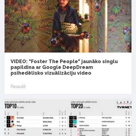
VIDEO: "Foster The People" jaunāko singlu
papildina ar Google DeepDream
psihedēlisko vizuālizāciju video
Pasaulē