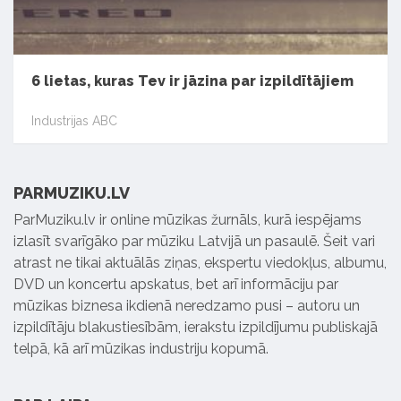
6 lietas, kuras Tev ir jāzina par izpildītājiem
Industrijas ABC
PARMUZIKU.LV
ParMuziku.lv ir online mūzikas žurnāls, kurā iespējams
izlasīt svarīgāko par mūziku Latvijā un pasaulē. Šeit vari
atrast ne tikai aktuālās ziņas, ekspertu viedokļus, albumu,
DVD un koncertu apskatus, bet arī informāciju par
mūzikas biznesa ikdienā neredzamo pusi – autoru un
izpildītāju blakustiesībām, ierakstu izpildījumu publiskajā
telpā, kā arī mūzikas industriju kopumā.