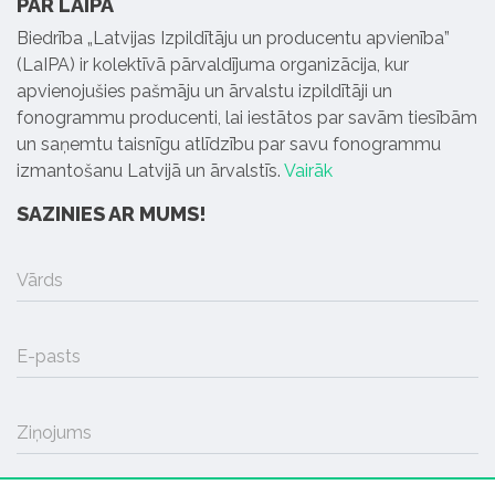
PAR LAIPA
Biedrība „Latvijas Izpildītāju un producentu apvienība”
(LaIPA) ir kolektīvā pārvaldījuma organizācija, kur
apvienojušies pašmāju un ārvalstu izpildītāji un
fonogrammu producenti, lai iestātos par savām tiesībām
un saņemtu taisnīgu atlīdzību par savu fonogrammu
izmantošanu Latvijā un ārvalstīs.
Vairāk
SAZINIES AR MUMS!
Vārds
E-pasts
Ziņojums