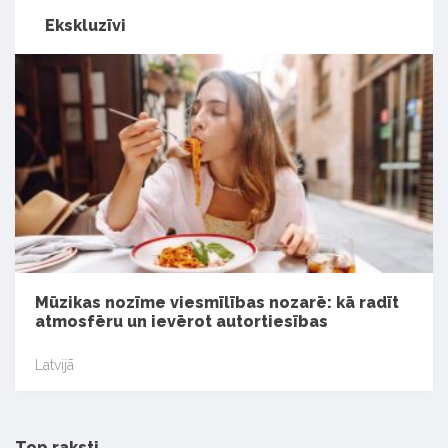
Ekskluzīvi
Mūzikas nozīme viesmīlības nozarē: kā radīt
atmosfēru un ievērot autortiesības
Latvijā
Top raksti