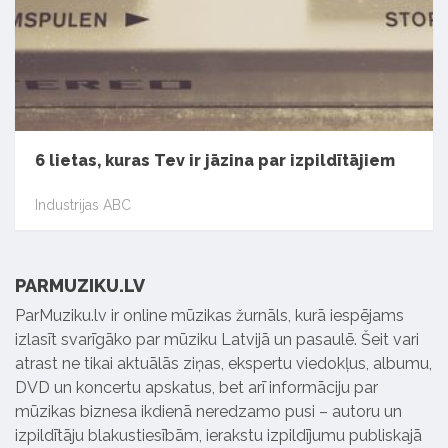
6 lietas, kuras Tev ir jāzina par izpildītājiem
Industrijas ABC
PARMUZIKU.LV
ParMuziku.lv ir online mūzikas žurnāls, kurā iespējams
izlasīt svarīgāko par mūziku Latvijā un pasaulē. Šeit vari
atrast ne tikai aktuālās ziņas, ekspertu viedokļus, albumu,
DVD un koncertu apskatus, bet arī informāciju par
mūzikas biznesa ikdienā neredzamo pusi – autoru un
izpildītāju blakustiesībām, ierakstu izpildījumu publiskajā