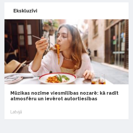
Ekskluzīvi
Mūzikas nozīme viesmīlības nozarē: kā radīt
atmosfēru un ievērot autortiesības
Latvijā