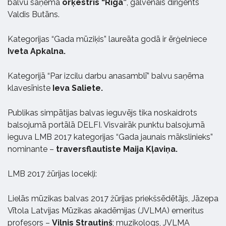
balvu saņēma
orķestris “Rīga”
, galvenais diriģents
Valdis Butāns.
Kategorijas
“Gada mūziķis”
laureāta godā ir ērģelniece
Iveta Apkalna.
Kategorijā
“Par izcilu darbu anasamblī”
balvu saņēma
klavesīniste
Ieva Saliete.
Publikas simpātijas balvas
ieguvējs tika noskaidrots
balsojumā portālā DELFI. Visvairāk punktu balsojumā
ieguva LMB 2017 kategorijas “Gada jaunais mākslinieks”
nominante –
traversflautiste Maija Kļaviņa.
LMB 2017 žūrijas locekļi:
Lielās mūzikas balvas 2017 žūrijas priekšsēdētājs, Jāzepa
Vītola Latvijas Mūzikas akadēmijas (JVLMA) emeritus
profesors –
Vilnis Strautiņš
; muzikologs, JVLMA