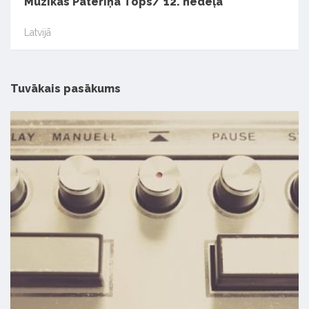
Mūzikas Patēriņa Tops/ 12. nedēļa
Latvijā
Tuvākais pasākums