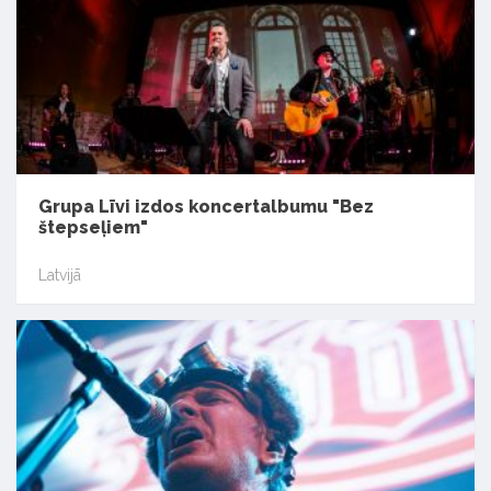
Grupa Līvi izdos koncertalbumu "Bez
štepseļiem"
Latvijā