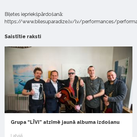
Biļetes iepriekšpārdošanā:
https://www.bilesuparadize.lv/lv/performances/perfor
Saistītie raksti
Grupa “LĪVI” atzīmē jaunā albuma izdošanu
Latvijā