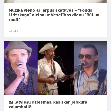
Mūzika vieno arī ārpus skatuves – "Fonds
Līdzskaņa" aicina uz Veselības dienu "Būt un
radīt"
Latvijā
25 latviešu dziesmas, kas skan jebkurā
zaļumballē