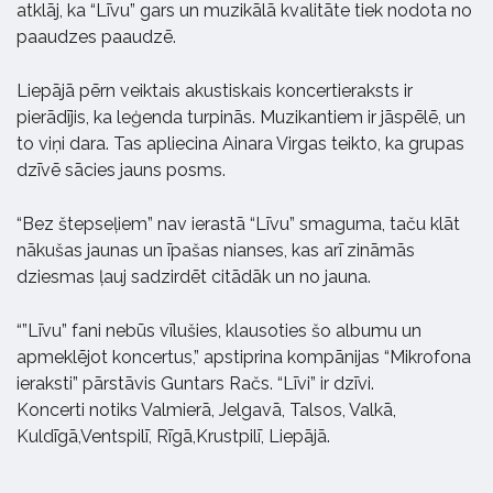
atklāj, ka “Līvu” gars un muzikālā kvalitāte tiek nodota no
paaudzes paaudzē.
Liepājā pērn veiktais akustiskais koncertieraksts ir
pierādījis, ka leģenda turpinās. Muzikantiem ir jāspēlē, un
to viņi dara. Tas apliecina Ainara Virgas teikto, ka grupas
dzīvē sācies jauns posms.
“Bez štepseļiem” nav ierastā “Līvu” smaguma, taču klāt
nākušas jaunas un īpašas nianses, kas arī zināmās
dziesmas ļauj sadzirdēt citādāk un no jauna.
“”Līvu” fani nebūs vīlušies, klausoties šo albumu un
apmeklējot koncertus,” apstiprina kompānijas “Mikrofona
ieraksti” pārstāvis Guntars Račs. “Līvi” ir dzīvi.
Koncerti notiks Valmierā, Jelgavā, Talsos, Valkā,
Kuldīgā,Ventspilī, Rīgā,Krustpilī, Liepājā.