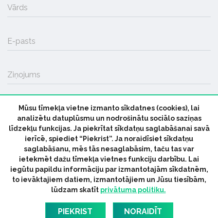
Vārds
E-pasts
Ziņojums
Mūsu tīmekļa vietne izmanto sīkdatnes (cookies), lai
SŪTĪT
analizētu datuplūsmu un nodrošinātu sociālo saziņas
līdzekļu funkcijas. Ja piekrītat sīkdatņu saglabāšanai savā
ierīcē, spiediet “Piekrist”. Ja noraidīsiet sīkdatņu
saglabāšanu, mēs tās nesaglabāsim, taču tas var
ietekmēt dažu tīmekļa vietnes funkciju darbību. Lai
iegūtu papildu informāciju par izmantotajām sīkdatnēm,
© 2026 parmuziku.lv, visas tiesības paturētas
to ievāktajiem datiem, izmantotājiem un Jūsu tiesībām,
lūdzam skatīt
privātuma politiku.
RSS:
ParMuziku.lv
Mūzikas Ziņas
Industrijas Ziņas
Industrijas ABC
Mūzika Biznesam
Latvijas oficiālais
PIEKRIST
NORAIDĪT
dziesmu TOPS
RIGaLIVE