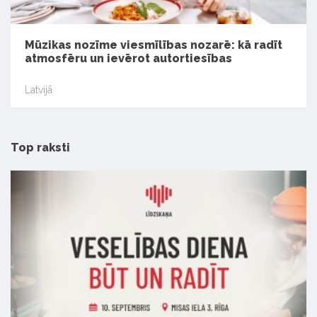
Mūzikas nozīme viesmīlības nozarē: kā radīt
atmosfēru un ievērot autortiesības
Latvijā
Top raksti