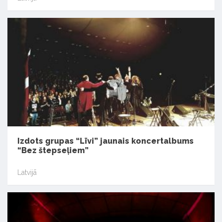
Izdots grupas “Līvi” jaunais koncertalbums
“Bez štepseļiem”
Latvijā