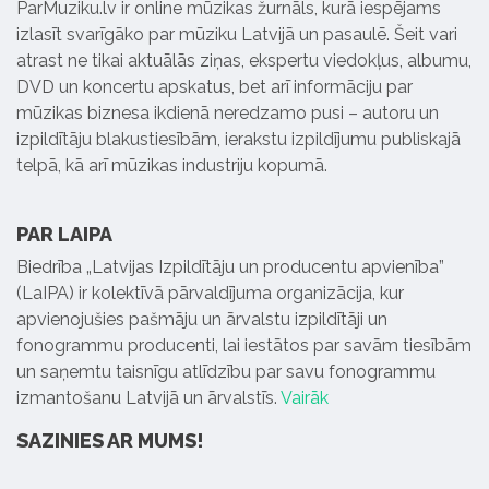
ParMuziku.lv ir online mūzikas žurnāls, kurā iespējams
izlasīt svarīgāko par mūziku Latvijā un pasaulē. Šeit vari
atrast ne tikai aktuālās ziņas, ekspertu viedokļus, albumu,
DVD un koncertu apskatus, bet arī informāciju par
mūzikas biznesa ikdienā neredzamo pusi – autoru un
izpildītāju blakustiesībām, ierakstu izpildījumu publiskajā
telpā, kā arī mūzikas industriju kopumā.
PAR LAIPA
Biedrība „Latvijas Izpildītāju un producentu apvienība”
(LaIPA) ir kolektīvā pārvaldījuma organizācija, kur
apvienojušies pašmāju un ārvalstu izpildītāji un
fonogrammu producenti, lai iestātos par savām tiesībām
un saņemtu taisnīgu atlīdzību par savu fonogrammu
izmantošanu Latvijā un ārvalstīs.
Vairāk
SAZINIES AR MUMS!