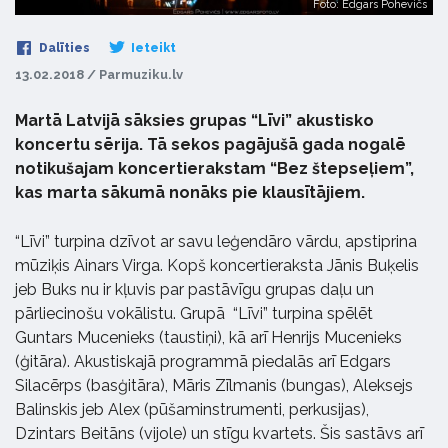
Foto: Edgars Pohevičs
Dalīties
Ieteikt
13.02.2018 / Parmuziku.lv
Martā Latvijā sāksies grupas “Līvi” akustisko
koncertu sērija. Tā sekos pagājušā gada nogalē
notikušajam koncertierakstam “Bez štepseļiem”,
kas marta sākumā nonāks pie klausītājiem.
“Līvi” turpina dzīvot ar savu leģendāro vārdu, apstiprina
mūziķis Ainars Virga. Kopš koncertieraksta Jānis Buķelis
jeb Buks nu ir kļuvis par pastāvīgu grupas daļu un
pārliecinošu vokālistu. Grupā
“Līvi” turpina spēlēt
Guntars Mucenieks (taustiņi), kā arī Henrijs Mucenieks
(ģitāra). Akustiskajā programmā piedalās arī Edgars
Silacērps (basģitāra), Māris Zīlmanis (bungas), Aleksejs
Balinskis jeb Alex (pūšaminstrumenti, perkusijas),
Dzintars Beitāns (vijole) un stīgu kvartets. Šis sastāvs arī