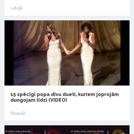
Latvijā
15 spēcīgi popa dīvu dueti, kuriem joprojām
dungojam līdzi (VIDEO)
Pasaulē