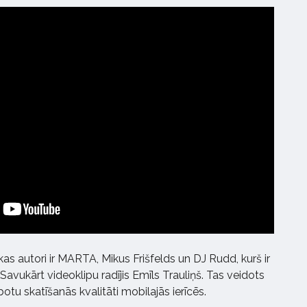
s autori ir MARTA, Mikus Frišfelds un DJ Rudd, kurš ir
avukārt videoklipu radījis Emīls Trauliņš. Tas veidots
botu skatīšanās kvalitāti mobilajās ierīcēs.