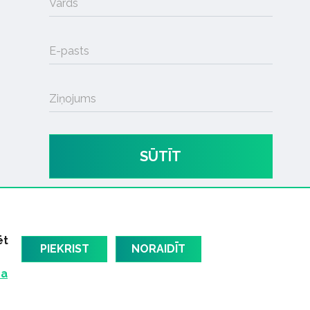
Vārds
E-pasts
Ziņojums
SŪTĪT
ēt
PIEKRIST
NORAIDĪT
ma
am
Latvijas oficiālais dziesmu TOPS
RIGaLIVE