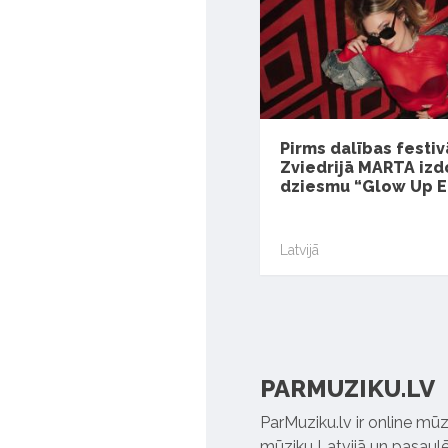
Pirms dalības festiv
Zviedrijā MARTA izd
dziesmu “Glow Up E
Latvijā
PARMUZIKU.LV
ParMuziku.lv ir online mūz
mūziku Latvijā un pasaulē. 