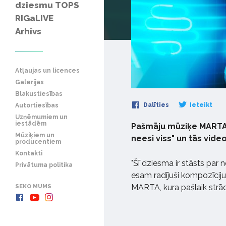
dziesmu TOPS
RIGaLIVE
Arhīvs
Atļaujas un licences
Galerijas
Blakustiesības
Dalīties
Ieteikt
Autortiesības
Uzņēmumiem un
iestādēm
Pašmāju mūziķe MARTA 
Mūziķiem un
neesi viss" un tās video
producentiem
Kontakti
"Šī dziesma ir stāsts par
Privātuma politika
esam radījuši kompozīciju
MARTA, kura pašlaik strā
SEKO MUMS