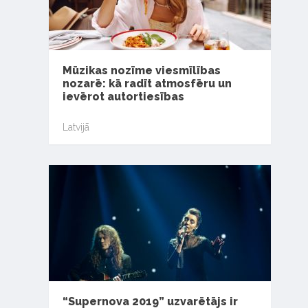
Mūzikas nozīme viesmīlības
nozarē: kā radīt atmosfēru un
ievērot autortiesības
Latvijā
“Supernova 2019” uzvarētājs ir