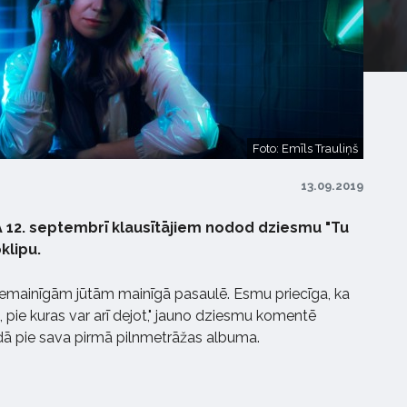
Foto: Emīls Trauliņš
13.09.2019
12. septembrī klausītājiem nodod dziesmu "Tu
klipu.
 nemainīgām jūtām mainīgā pasaulē. Esmu priecīga, ka
, pie kuras var arī dejot," jauno dziesmu komentē
dā pie sava pirmā pilnmetrāžas albuma.