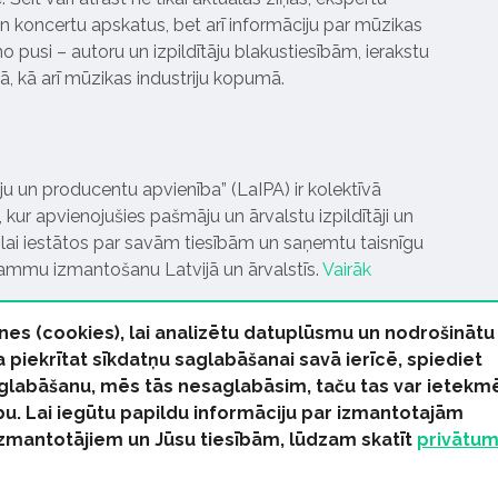
 koncertu apskatus, bet arī informāciju par mūzikas
 pusi – autoru un izpildītāju blakustiesībām, ierakstu
pā, kā arī mūzikas industriju kopumā.
tāju un producentu apvienība” (LaIPA) ir kolektīvā
 kur apvienojušies pašmāju un ārvalstu izpildītāji un
ai iestātos par savām tiesībām un saņemtu taisnīgu
rammu izmantošanu Latvijā un ārvalstīs.
Vairāk
nes (cookies), lai analizētu datuplūsmu un nodrošinātu
Ja piekrītat sīkdatņu saglabāšanai savā ierīcē, spiediet
 saglabāšanu, mēs tās nesaglabāsim, taču tas var ietekm
bu. Lai iegūtu papildu informāciju par izmantotajām
s tiesības paturētas
izmantotājiem un Jūsu tiesībām, lūdzam skatīt
privātu
kas Ziņas
Industrijas Ziņas
Industrijas ABC
Mūzika Biznes