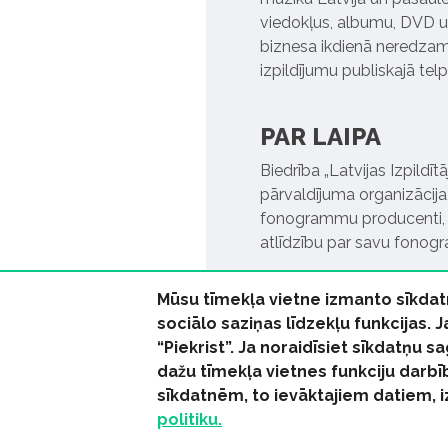
viedokļus, albumu, DVD un
biznesa ikdienā neredzamo
izpildījumu publiskajā tel
PAR LAIPA
Biedrība „Latvijas Izpildī
pārvaldījuma organizācija,
fonogrammu producenti, l
atlīdzību par savu fonog
Mūsu tīmekļa vietne izmanto sīkdat
sociālo saziņas līdzekļu funkcijas. 
“Piekrist”. Ja noraidīsiet sīkdatņu
dažu tīmekļa vietnes funkciju darbī
© 2026 parmuziku.lv, visa
sīkdatnēm, to ievāktajiem datiem, 
politiku.
RSS:
ParMuziku.lv
Mūzi