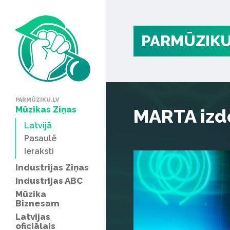
PARMŪZIKU
PARMŪZIKU.LV
Mūzikas Ziņas
MARTA izdo
Latvijā
Pasaulē
Ieraksti
Industrijas Ziņas
Industrijas ABC
Mūzika
Biznesam
Latvijas
oficiālais