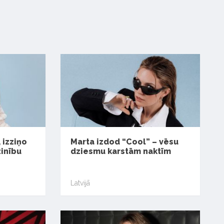
 izziņo
Marta izdod “Cool” – vēsu
zinību
dziesmu karstām naktīm
Latvijā