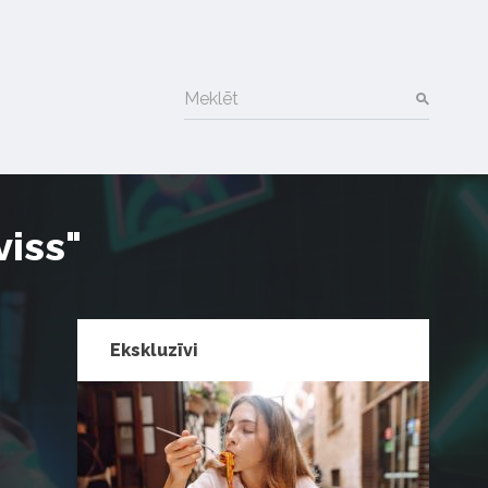
Meklēt
viss"
Ekskluzīvi