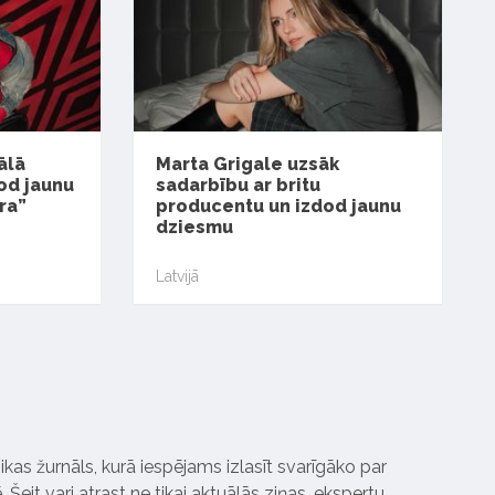
ālā
Marta Grigale uzsāk
od jaunu
sadarbību ar britu
ra”
producentu un izdod jaunu
dziesmu
Latvijā
ikas žurnāls, kurā iespējams izlasīt svarīgāko par
Šeit vari atrast ne tikai aktuālās ziņas, ekspertu