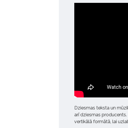
Dziesmas teksta un mūzika
arī dziesmas producents. S
vertikālā formātā, lai uzla