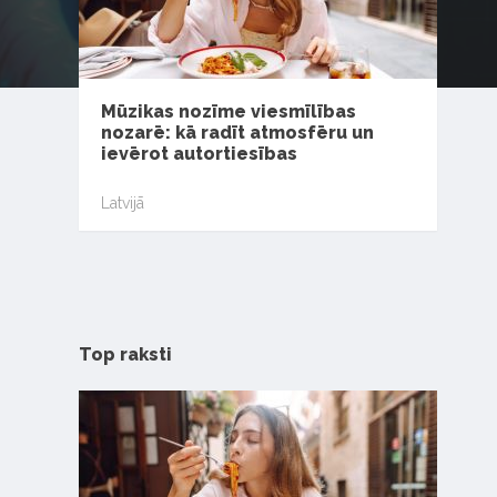
Mūzikas nozīme viesmīlības
nozarē: kā radīt atmosfēru un
ievērot autortiesības
Latvijā
Top raksti