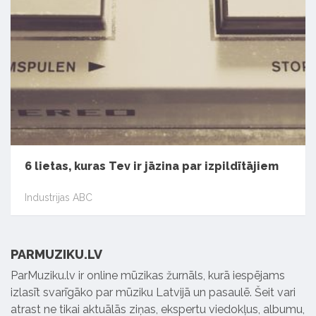
6 lietas, kuras Tev ir jāzina par izpildītājiem
Industrijas ABC
PARMUZIKU.LV
ParMuziku.lv ir online mūzikas žurnāls, kurā iespējams
izlasīt svarīgāko par mūziku Latvijā un pasaulē. Šeit vari
atrast ne tikai aktuālās ziņas, ekspertu viedokļus, albumu,