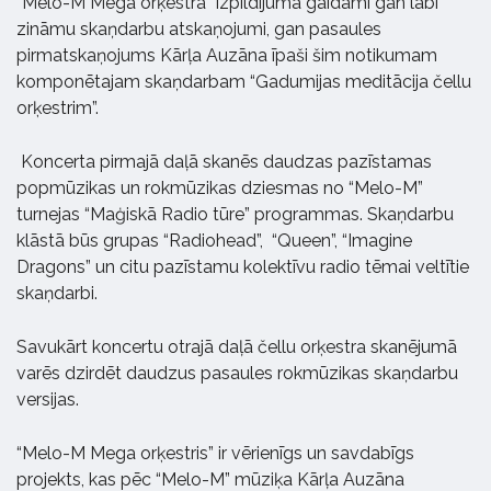
“Melo-M Mega orķestra” izpildījumā gaidāmi gan labi
zināmu skaņdarbu atskaņojumi, gan pasaules
pirmatskaņojums Kārļa Auzāna īpaši šim notikumam
komponētajam skaņdarbam “Gadumijas meditācija čellu
orķestrim”.
Koncerta pirmajā daļā skanēs daudzas pazīstamas
popmūzikas un rokmūzikas dziesmas no “Melo-M”
turnejas “Maģiskā Radio tūre” programmas. Skaņdarbu
klāstā būs grupas “Radiohead”, “Queen”, “Imagine
Dragons” un citu pazīstamu kolektīvu radio tēmai veltītie
skaņdarbi.
Savukārt koncertu otrajā daļā čellu orķestra skanējumā
varēs dzirdēt daudzus pasaules rokmūzikas skaņdarbu
versijas.
“Melo-M Mega orķestris” ir vērienīgs un savdabīgs
projekts, kas pēc “Melo-M” mūziķa Kārļa Auzāna