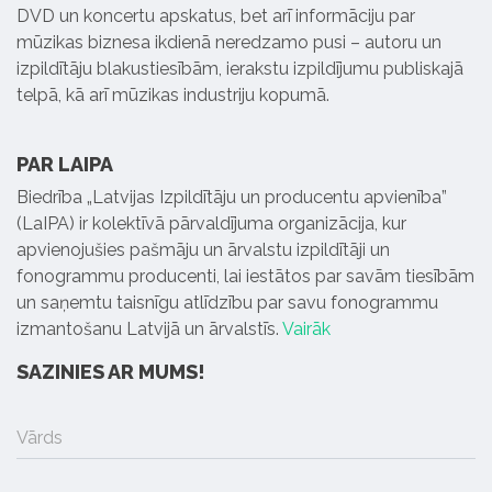
DVD un koncertu apskatus, bet arī informāciju par
mūzikas biznesa ikdienā neredzamo pusi – autoru un
izpildītāju blakustiesībām, ierakstu izpildījumu publiskajā
telpā, kā arī mūzikas industriju kopumā.
PAR LAIPA
Biedrība „Latvijas Izpildītāju un producentu apvienība”
(LaIPA) ir kolektīvā pārvaldījuma organizācija, kur
apvienojušies pašmāju un ārvalstu izpildītāji un
fonogrammu producenti, lai iestātos par savām tiesībām
un saņemtu taisnīgu atlīdzību par savu fonogrammu
izmantošanu Latvijā un ārvalstīs.
Vairāk
SAZINIES AR MUMS!
Vārds