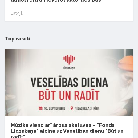
Latvijā
Top raksti
Mūzika vieno arī ārpus skatuves – "Fonds
Līdzskaņa" aicina uz Veselības dienu "Būt un
radīt"