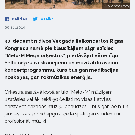
Publicitātes foto
Dalīties
Ieteikt
06.11.2019
30. decembrī divos Vecgada lielkoncertos Rīgas
Kongresu namā pie klausītājiem atgriezīsies
“Melo-M Mega orķestris”, piedāvājot vērienīgu
čellu orķestra skanējumu un muzikāli krāsainu
koncertprogrammu, kurā būs gan meditācijas
noskaņas, gan rokmūzikas enerģija.
Orķestra sastāvā kopā ar trio “Melo-M” mūziķiem
uzstāsies vairāk nekā 50 čellisti no visas Latvijas,
pārstāvot dažādas mūziķu paaudzes – būs gan bērni un
jaunieši, kas šobrīd apgūst čella spēli, gan studenti un
profesionāli mūziķi.