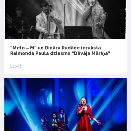
“Melo – M” un Dināra Rudāne ieraksta
Raimonda Paula dziesmu “Dāvāja Māriņa”
Latvijā