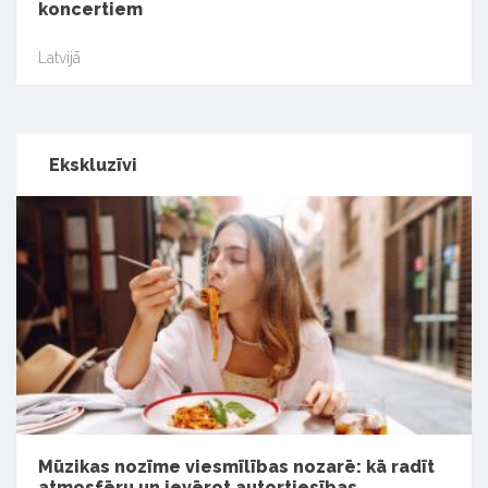
koncertiem
Latvijā
Ekskluzīvi
Mūzikas nozīme viesmīlības nozarē: kā radīt
atmosfēru un ievērot autortiesības