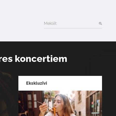
Meklēt
ūres koncertiem
Ekskluzīvi