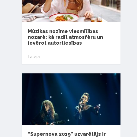
Mūzikas nozīme viesmīlības
nozarē: kā radīt atmosfēru un
ievērot autortiesības
Latvijā
“Supernova 2019” uzvarētājs ir