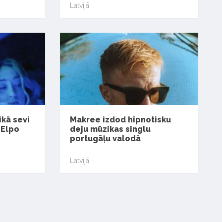
Latvijā
ikā sevi
Makree izdod hipnotisku
 Elpo
deju mūzikas singlu
portugāļu valodā
Latvijā