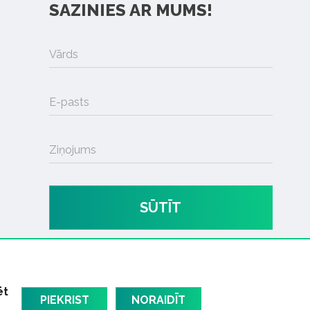
SAZINIES AR MUMS!
Vārds
E-pasts
Ziņojums
SŪTĪT
ēt
PIEKRIST
NORAIDĪT