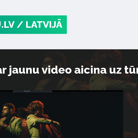
.LV
/ LATVIJĀ
r jaunu video aicina uz t