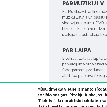
PARMUZIKU.LV
ParMuziku.lv ir online mūz
mūziku Latvijā un pasaulē. 
viedokļus, albumu, DVD un
biznesa ikdienā neredzamo
izpildījumu publiskajā tel
PAR LAIPA
Biedrība „Latvijas Izpildī
pārvaldījuma organizācija,
fonogrammu producenti, l
atlīdzību par savu fonog
Mūsu tīmekļa vietne izmanto sīkdat
sociālo saziņas līdzekļu funkcijas. 
“Piekrist”. Ja noraidīsiet sīkdatņu
dažu tīmekļa vietnes funkciju darbī