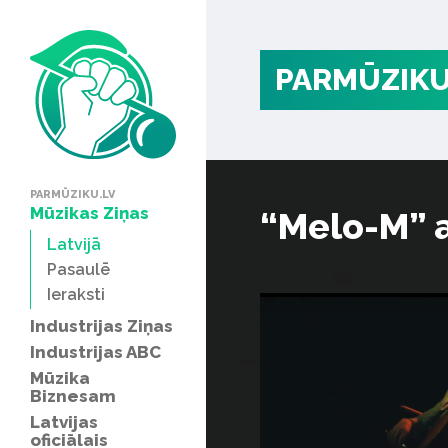
PARMŪZIKU
PARMŪZIKU.LV
Mūzikas Ziņas
“Melo-M” a
Latvijā
Pasaulē
Ieraksti
Industrijas Ziņas
Industrijas ABC
Mūzika
Biznesam
Latvijas
oficiālais