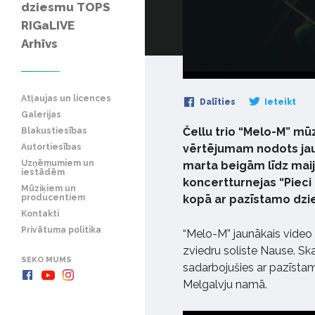
dziesmu TOPS
RIGaLIVE
Arhīvs
Atļaujas un licences
Dalīties
Ieteikt
Galerijas
Čellu trio “Melo-M” mūz
Blakustiesības
Autortiesības
vērtējumam nodots jau
Uzņēmumiem un
marta beigām līdz maij
iestādēm
koncertturnejas “Pieci 
Mūziķiem un
producentiem
kopā ar pazīstamo dzie
Kontakti
Privātuma politika
“Melo-M” jaunākais video t
zviedru soliste Nause. Sk
SEKO MUMS
sadarbojušies ar pazīstam
Melgalvju namā.