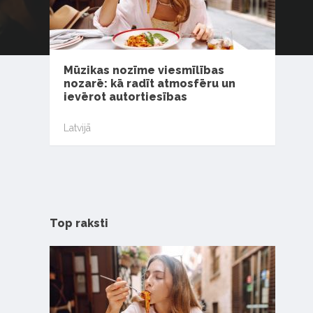
Mūzikas nozīme viesmīlības
nozarē: kā radīt atmosfēru un
ievērot autortiesības
Latvijā
Top raksti