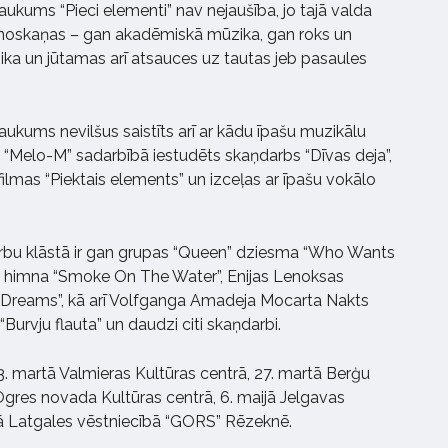
ums “Pieci elementi” nav nejaušība, jo tajā valda
noskaņas – gan akadēmiskā mūzika, gan roks un
ka un jūtamas arī atsauces uz tautas jeb pasaules
ums nevilšus saistīts arī ar kādu īpašu muzikālu
 “Melo-M” sadarbībā iestudēts skaņdarbs “Dīvas deja”,
ilmas “Piektais elements” un izceļas ar īpašu vokālo
bu klāstā ir gan grupas “Queen” dziesma “Who Wants
ka himna “Smoke On The Water”, Enijas Lenoksas
 Dreams”, kā arī Volfganga Amadeja Mocarta Nakts
“Burvju flauta” un daudzi citi skaņdarbi.
13. martā Valmieras Kultūras centrā, 27. martā Berģu
ī Ogres novada Kultūras centrā, 6. maijā Jelgavas
jā Latgales vēstniecībā “GORS” Rēzeknē.