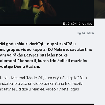
Ekrānšāviņš no video
29.01.2020
iķi gadu sākuši darbīgi – nupat skatītāju
ns grupas video kopā ar DJ Makree, savukārt no
am vairākās Latvijas pilsētās notiks
elementi” koncerti, kuros trio čellisti muzicēs
dātāju Diānu Rudāni.
apis dziesmai “Made Of”, kura oriģināla izpildītāja ir
aņdarba ierakstā un video uzņemšanā trio mūziķi
o latviešu dīdžeju Makree. Video filmēts Rīgas