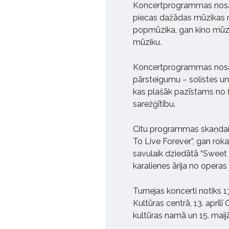
Koncertprogrammas nosauk
piecas dažādas mūzikas 
popmūzika, gan kino mūzi
mūziku.
Koncertprogrammas nosauk
pārsteigumu – solistes un
kas plašāk pazīstams no f
sarežģītību.
Citu programmas skaņdar
To Live Forever”, gan ro
savulaik dziedātā “Sweet
karalienes ārija no operas 
Turnejas koncerti notiks 
Kultūras centrā, 13. aprīl
kultūras namā un 15. mai