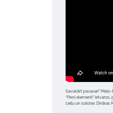
Savukārt pavasarī ”Melo-M
“Pieci elementi” ietvaros
čellu un solistes Dināras 