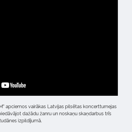
” apciemos vairākas Latvijas pilsētas koncertturnejas
, piedāvājot dažādu žanru un noskaņu skaņdarbus trīs
Rudānes izpildījumā.