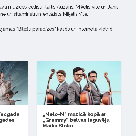
ā muzicēs čellisti Kārlis Auzāns, Miķelis Vīte un Jānis
ne un sitaminstrumentālists Miķelis Vīte.
ejamas “Biļešu paradīzes” kasēs un interneta vietnē
 Vecgada
„Melo-M” muzicē kopā ar
tgades
„Grammy” balvas ieguvēju
Maiku Bloku