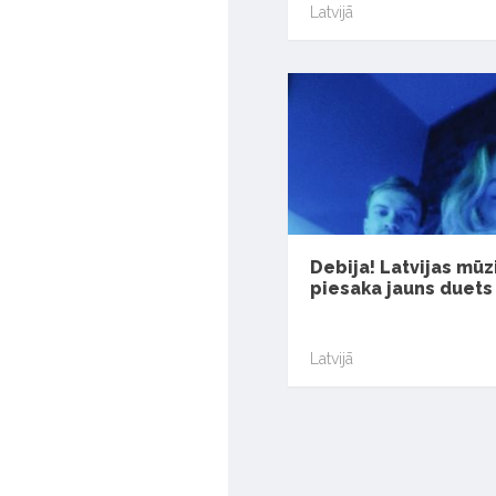
Latvijā
Debija! Latvijas mūz
piesaka jauns duets
Latvijā