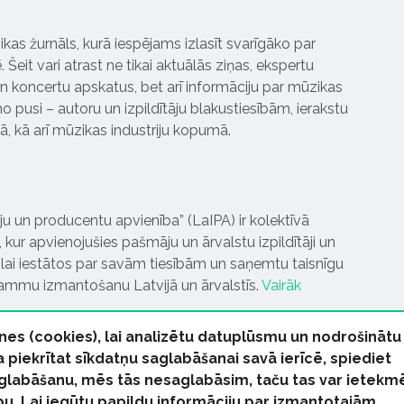
ikas žurnāls, kurā iespējams izlasīt svarīgāko par
Šeit vari atrast ne tikai aktuālās ziņas, ekspertu
 koncertu apskatus, bet arī informāciju par mūzikas
 pusi – autoru un izpildītāju blakustiesībām, ierakstu
pā, kā arī mūzikas industriju kopumā.
tāju un producentu apvienība” (LaIPA) ir kolektīvā
 kur apvienojušies pašmāju un ārvalstu izpildītāji un
ai iestātos par savām tiesībām un saņemtu taisnīgu
rammu izmantošanu Latvijā un ārvalstīs.
Vairāk
nes (cookies), lai analizētu datuplūsmu un nodrošinātu
Ja piekrītat sīkdatņu saglabāšanai savā ierīcē, spiediet
 saglabāšanu, mēs tās nesaglabāsim, taču tas var ietekm
bu. Lai iegūtu papildu informāciju par izmantotajām