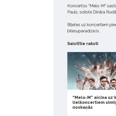
Koncertos “Melo-M” sastāv
Pauls, soliste Dināra Rudā
Biļetes uz koncertiem pie
bilesuparadize.lv.
Saistītie raksti
“Melo-M” aicina uz
lielkoncertiem sim
noskaņās