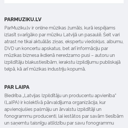
PARMUZIKU.LV
ParMuziku.lv ir online mūzikas žurnāls, kurā iespējams
izlasīt svarīgāko par mūziku Latvijā un pasaulē. Šeit vari
atrast ne tikai aktuālās ziņas, ekspertu viedokļus, albumu,
DVD un koncertu apskatus, bet arī informāciju par
mūzikas biznesa ikdienā neredzamo pusi – autoru un
izpildītāju blakustiesībām, ierakstu izpildījumu publiskajā
telpā, kā arī mūzikas industriju kopumā.
PAR LAIPA
Biedrība „Latvijas Izpildītāju un producentu apvienība”
(LaIPA) ir kolektīvā pārvaldījuma organizācija, kur
apvienojušies pašmāju un ārvalstu izpildītāji un
fonogrammu producenti, lai iestātos par savām tiesībām
un saņemtu taisnīgu atlīdzību par savu fonogrammu