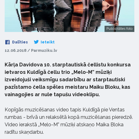
Publicitātes foto
Dalīties
Ieteikt
12.06.2018 / Parmuziku.lv
Kārļa Davidova 10. starptautiskā čellistu konkursa
ietvaros Kuldīgā čellu trio „Melo-M” mūziķi
izveidojuši veiksmīgu sadarbību ar starptautiski
pazīstamo čella spēles meistaru Maiku Bloku, kas
vainagojies ar nule tapušu videoklipu.
Kopīgās muzicēšanas video tapis Kuldīgā pie Ventas
rumbas - brīvā un relaksētā kopā muzicēšanas pieredzē.
Video ierakstā „Melo-M” mūziķi atskaņo Maika Bloka
radītu skaņdarbu.