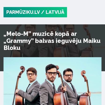
PARMŪZIKU.LV
/ LATVIJĀ
„Melo-M” muzicē kopā ar
„Grammy” balvas ieguvēju Maiku
Bloku