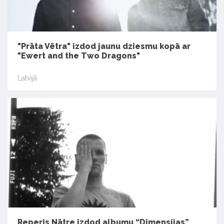
"Prāta Vētra" izdod jaunu dziesmu kopā ar
"Ewert and the Two Dragons"
Latvijā
Reperis Nātre izdod albumu “Dimensijas”