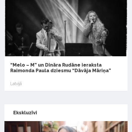
“Melo – M” un Dināra Rudāne ieraksta
Raimonda Paula dziesmu “Dāvāja Māriņa”
Latvijā
Ekskluzīvi