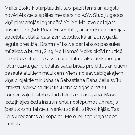
Maiks Bloks ir starptautiski labi pazīstams un augstu
novērtēts čella spēles meistars no ASV. Studiju gados
viņš pievienojās leģendārā Yo-Yo Ma izveidotajam
ansamblim „Silk Road Ensemble”, ar kuru kopā turnejās
apceļota lielākā daļa zemeslodes, kā arī 2017. gadā
iegūta prestižā „Grammy” balva par labāko pasaules
mūzikas albumu „Sing Me Home”. Maiks aktīvi muzicē
dažādos stilos – ieraksta oriģinālmūziku, atskaņo gan
folkmūziku, gan piedalās sadarbības projektos ar citiem
pasaulē atzītiem mūziķiem. Viens no savdabīgākajiem
viņa projektiem ir Johana Sebastiana Baha čella svītu
ierakstu veikšana akustiski labskanīgās greznu
koncertzāļu tualetēs. Līdztekus muzicēšanai Maiks
iedziļinājies čella instrumenta noslēpumos un radījis
īpašu siksnu, lai čellu varētu spēlēt, stāvot kājās. Tas
lieliski redzams arī kopā ar „Melo-M” tapušajā video
ierakstā.