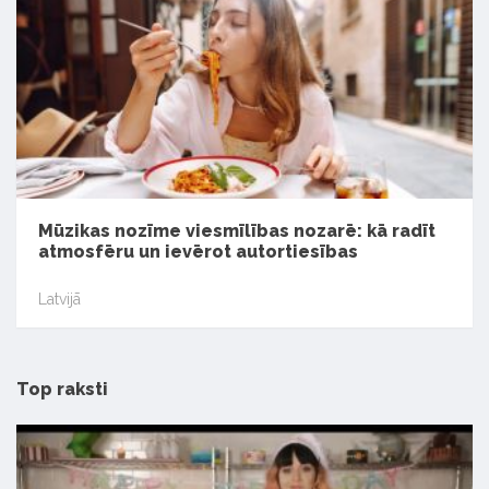
Mūzikas nozīme viesmīlības nozarē: kā radīt
atmosfēru un ievērot autortiesības
Latvijā
Top raksti