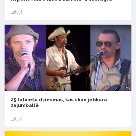
Latvijā
25 latviešu dziesmas, kas skan jebkurā
zaļumballē
Latvijā