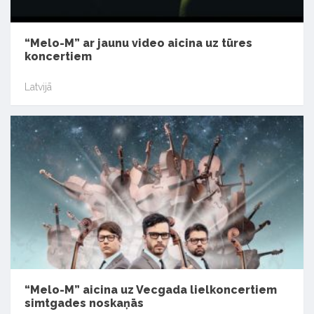
“Melo-M” ar jaunu video aicina uz tūres
koncertiem
Latvijā
“Melo-M” aicina uz Vecgada lielkoncertiem
simtgades noskaņās