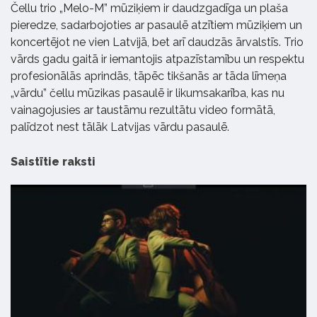
Čellu trio „Melo-M” mūziķiem ir daudzgadīga un plaša
pieredze, sadarbojoties ar pasaulē atzītiem mūziķiem un
koncertējot ne vien Latvijā, bet arī daudzās ārvalstīs. Trio
vārds gadu gaitā ir iemantojis atpazīstamību un respektu
profesionālās aprindās, tāpēc tikšanās ar tāda līmeņa
„vārdu” čellu mūzikas pasaulē ir likumsakarība, kas nu
vainagojusies ar taustāmu rezultātu video formātā,
palīdzot nest tālāk Latvijas vārdu pasaulē.
Saistītie raksti