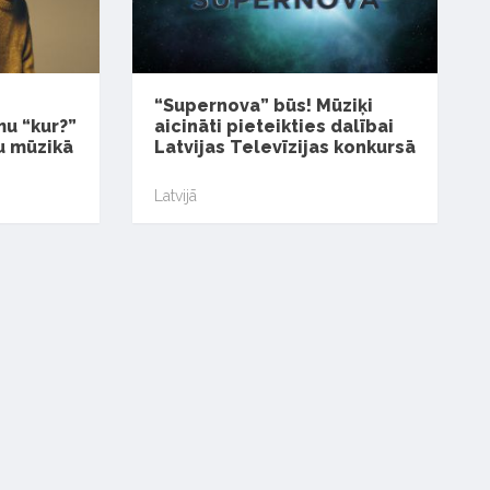
“Supernova” būs! Mūziķi
mu “kur?”
aicināti pieteikties dalībai
u mūzikā
Latvijas Televīzijas konkursā
Latvijā