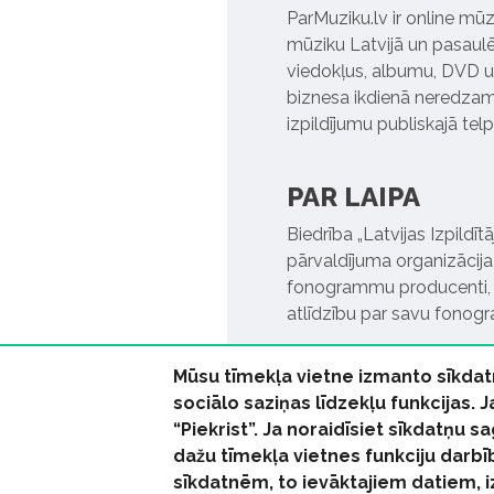
ParMuziku.lv ir online mūz
mūziku Latvijā un pasaulē. 
viedokļus, albumu, DVD un
biznesa ikdienā neredzamo
izpildījumu publiskajā tel
PAR LAIPA
Biedrība „Latvijas Izpildī
pārvaldījuma organizācija,
fonogrammu producenti, l
atlīdzību par savu fonog
Mūsu tīmekļa vietne izmanto sīkdat
sociālo saziņas līdzekļu funkcijas. 
“Piekrist”. Ja noraidīsiet sīkdatņu
dažu tīmekļa vietnes funkciju darbī
© 2026 parmuziku.lv, visa
sīkdatnēm, to ievāktajiem datiem, 