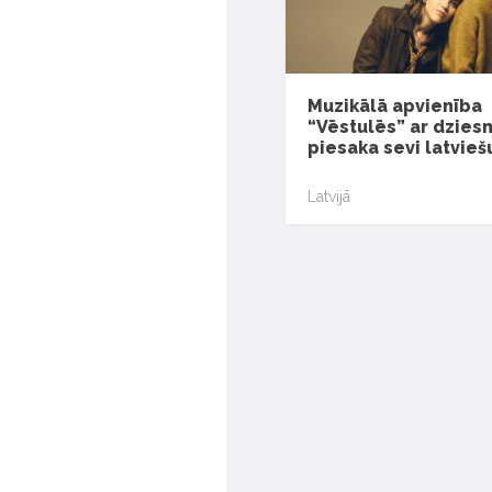
Muzikālā apvienība
“Vēstulēs” ar dzies
piesaka sevi latvieš
Latvijā