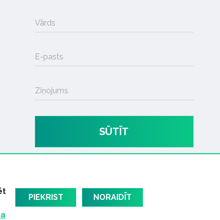
Vārds
E-pasts
Ziņojums
SŪTĪT
ēt
PIEKRIST
NORAIDĪT
ma