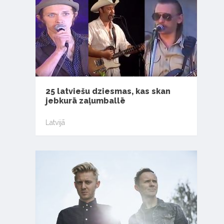
25 latviešu dziesmas, kas skan
jebkurā zaļumballē
Latvijā