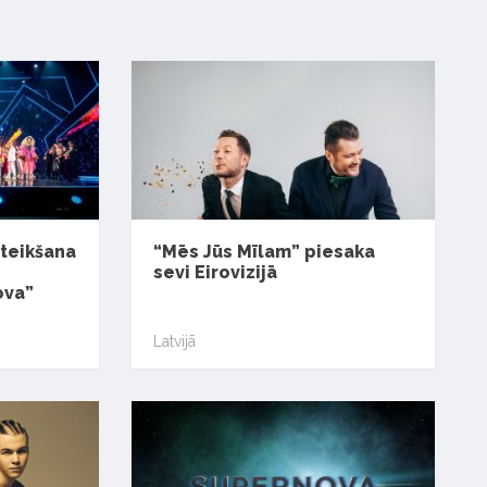
teikšana
“Mēs Jūs Mīlam” piesaka
sevi Eirovizijā
ova”
Latvijā