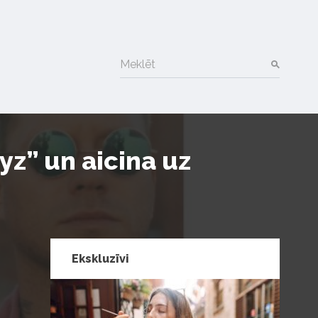
Meklēt
z” un aicina uz
Ekskluzīvi