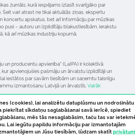
ikas žurnāls, kurā iespējams izlasīt svarīgāko par
Šeit vari atrast ne tikai aktuālās ziņas, ekspertu
 koncertu apskatus, bet arī informāciju par mūzikas
 pusi – autoru un izpildītāju blakustiesībām, ierakstu
pā, kā arī mūzikas industriju kopumā.
tāju un producentu apvienība” (LaIPA) ir kolektīvā
 kur apvienojušies pašmāju un ārvalstu izpildītāji un
ai iestātos par savām tiesībām un saņemtu taisnīgu
rammu izmantošanu Latvijā un ārvalstīs.
Vairāk
nes (cookies), lai analizētu datuplūsmu un nodrošinātu
Ja piekrītat sīkdatņu saglabāšanai savā ierīcē, spiediet
 saglabāšanu, mēs tās nesaglabāsim, taču tas var ietekm
bu. Lai iegūtu papildu informāciju par izmantotajām
s tiesības paturētas
izmantotājiem un Jūsu tiesībām, lūdzam skatīt
privātu