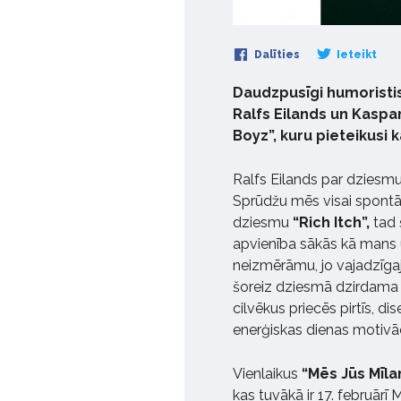
Dalīties
Ieteikt
Daudzpusīgi humoristis
Ralfs Eilands un Kaspa
Boyz”, kuru pieteikusi 
Ralfs Eilands par dziesmu
Sprūdžu mēs visai spontā
dziesmu
“Rich Itch”,
tad 
apvienība sākās kā mans u
neizmērāmu, jo vajadzīgajā
šoreiz dziesmā dzirdama 
cilvēkus priecēs pirtīs, d
enerģiskas dienas motivāci
Vienlaikus
“Mēs Jūs Mīl
kas tuvākā ir 17. februārī