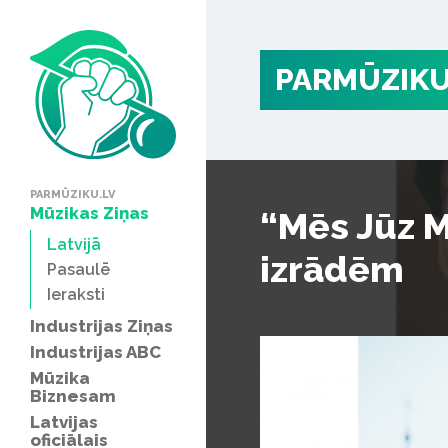
PARMŪZIKU
PARMŪZIKU.LV
Mūzikas Ziņas
“Mēs Jūz M
Latvijā
izrādēm
Pasaulē
Ieraksti
Industrijas Ziņas
Industrijas ABC
Mūzika
Biznesam
Latvijas
oficiālais