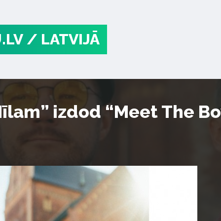
.LV
/ LATVIJĀ
īlam” izdod “Meet The Boy