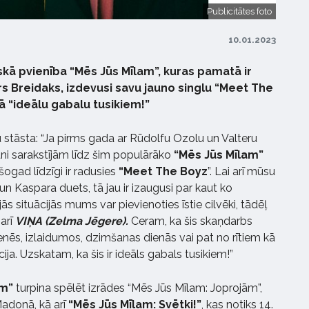
Publicitātes foto
10.01.2023
kā pvienība “Mēs Jūs Mīlam”, kuras pamatā ir
rs Breidaks, izdevusi savu jauno singlu “Meet The
kā “ideālu gabalu tusikiem!”
 stāsta: “Ja pirms gada ar Rūdolfu Ozolu un Valteru
ni sarakstījām līdz šim populārāko
“Mēs Jūs Mīlam”
šogad līdzīgi ir radusies
“Meet The Boyz
”. Lai arī mūsu
n Kaspara duets, tā jau ir izaugusi par kaut ko
s situācijās mums var pievienoties īstie cilvēki, tādēļ
arī
VIŅA (Zelma Jēgere).
Ceram, ka šis skaņdarbs
isenēs, izlaidumos, dzimšanas dienās vai pat no rītiem kā
ja. Uzskatam, ka šis ir ideāls gabals tusikiem!”
am”
turpina spēlēt izrādes “Mēs Jūs Mīlam: Joprojām”,
 Madonā, kā arī
“Mēs Jūs Mīlam: Svētki!”
, kas notiks 14.