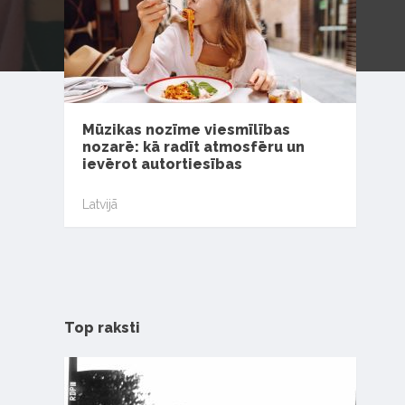
Mūzikas nozīme viesmīlības
nozarē: kā radīt atmosfēru un
ievērot autortiesības
Latvijā
Top raksti