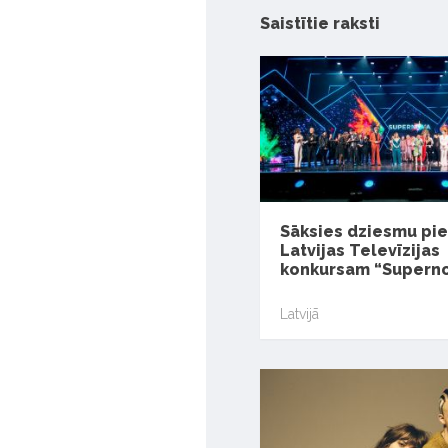
Saistītie raksti
Sāksies dziesmu pie
Latvijas Televīzijas
konkursam “Supern
Latvijā