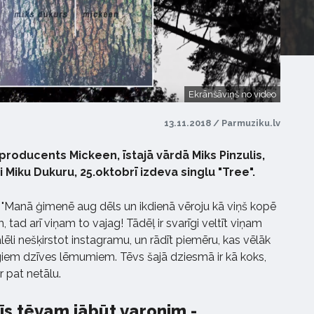
Ekrānšāviņš no video
13.11.2018 / Parmuziku.lv
producents Mickeen, īstajā vārdā Miks Pinzulis,
 Miku Dukuru, 25.oktobrī izdeva singlu "Tree".
 "Manā ģimenē aug dēls un ikdienā vēroju kā viņš kopē
m, tad arī viņam to vajag! Tādēļ ir svarīgi veltīt viņam
ēli nešķirstot instagramu, un rādīt piemēru, kas vēlāk
giem dzīves lēmumiem. Tēvs šajā dziesmā ir kā koks,
r pat netālu.
īs tēvam jābūt varonim -