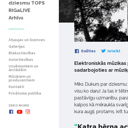
dziesmu TOPS
RIGaLIVE
Arhīvs
Atļaujas un licences
Galerijas
Dalīties
Ieteikt
Blakustiesības
Autortiesības
Elektroniskās mūzikas 
Uzņēmumiem un
sadarbojoties ar mūziķi
iestādēm
Mūziķiem un
producentiem
Miks Dukurs par dziesmu:
Kontakti
visu ko daru! Ja tas ir tēti
Privātuma politika
pastāvīgu uzmanību, paral
kalpos kā mēraukla svarī
SEKO MUMS
kura augļi, protams, krīt tu
Katra bērna ac