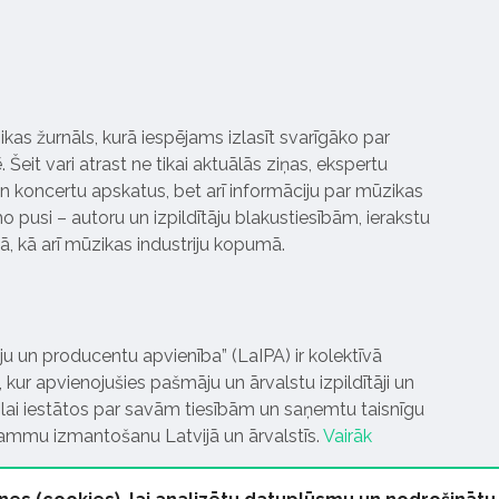
ikas žurnāls, kurā iespējams izlasīt svarīgāko par
Šeit vari atrast ne tikai aktuālās ziņas, ekspertu
 koncertu apskatus, bet arī informāciju par mūzikas
 pusi – autoru un izpildītāju blakustiesībām, ierakstu
pā, kā arī mūzikas industriju kopumā.
tāju un producentu apvienība” (LaIPA) ir kolektīvā
 kur apvienojušies pašmāju un ārvalstu izpildītāji un
ai iestātos par savām tiesībām un saņemtu taisnīgu
rammu izmantošanu Latvijā un ārvalstīs.
Vairāk