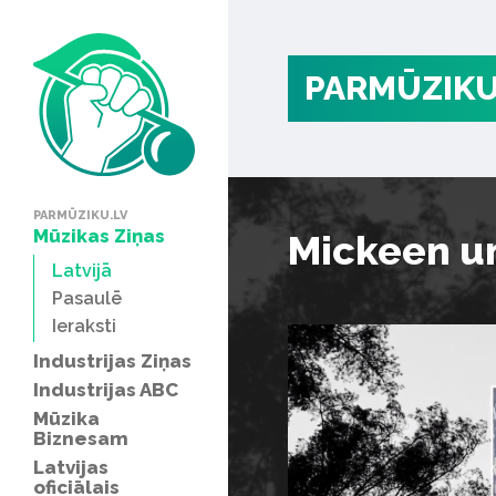
PARMŪZIKU
PARMŪZIKU.LV
Mūzikas Ziņas
Mickeen un
Latvijā
Pasaulē
Ieraksti
Industrijas Ziņas
Industrijas ABC
Mūzika
Biznesam
Latvijas
oficiālais