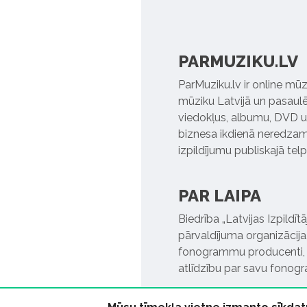
PARMUZIKU.LV
ParMuziku.lv ir online mūz
mūziku Latvijā un pasaulē. 
viedokļus, albumu, DVD un
biznesa ikdienā neredzamo
izpildījumu publiskajā tel
PAR LAIPA
Biedrība „Latvijas Izpildī
pārvaldījuma organizācija,
fonogrammu producenti, l
atlīdzību par savu fonog