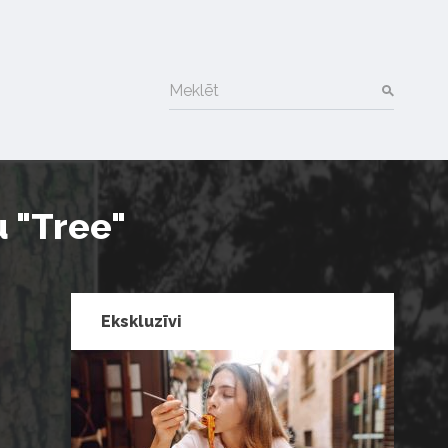
Meklēt
 "Tree"
Ekskluzīvi