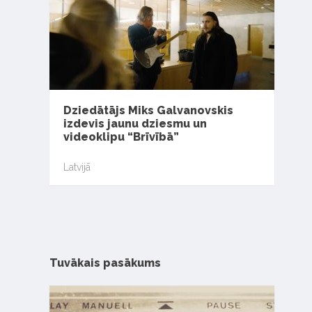
Dziedātājs Miks Galvanovskis
izdevis jaunu dziesmu un
videoklipu “Brīvībā”
Latvijā
Tuvākais pasākums