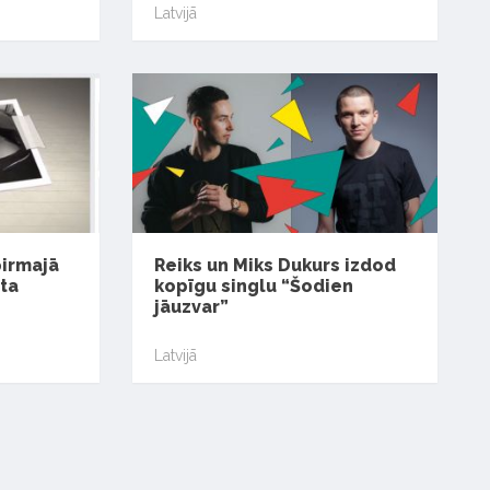
Latvijā
pirmajā
Reiks un Miks Dukurs izdod
ta
kopīgu singlu “Šodien
jāuzvar”
Latvijā