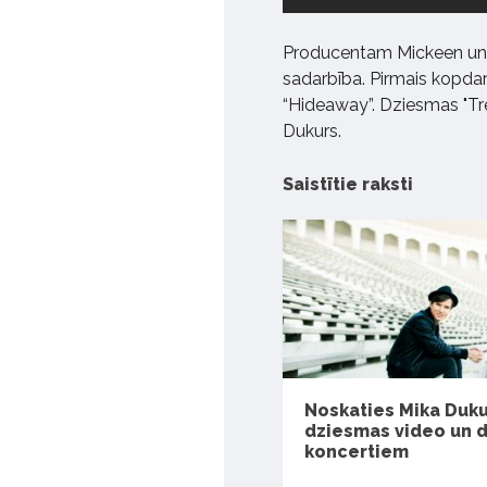
Producentam Mickeen un 
sadarbība. Pirmais kopdarb
“Hideaway”. Dziesmas "Tre
Dukurs.
Saistītie raksti
Noskaties Mika Duk
dziesmas video un 
koncertiem