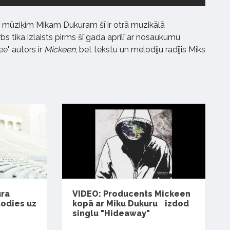
mūziķim Mikam Dukuram šī ir otrā muzikālā
s tika izlaists pirms šī gada aprīlī ar nosaukumu
e" autors ir
Mickeen
, bet tekstu un melodiju radījis Miks
ura
VIDEO: Producents Mickeen
dodies uz
kopā ar Miku Dukuru izdod
singlu "Hideaway"