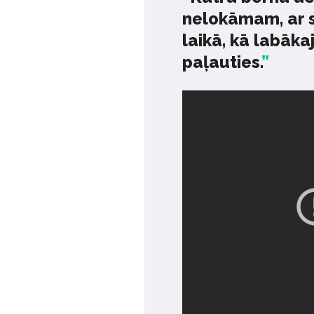
nelokāmam, ar s
laikā, kā labāk
paļauties.