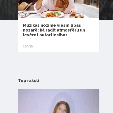
Mūzikas nozīme viesmīlības
nozarē: kā radīt atmosfēru un
ievērot autortiesības
Latvijā
Top raksti