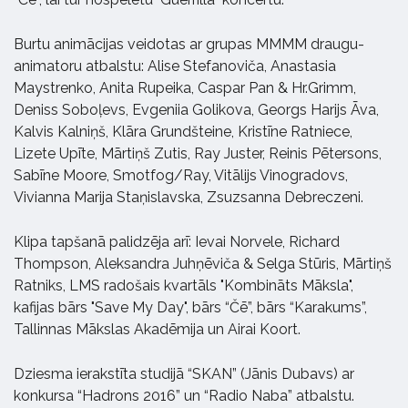
Burtu animācijas veidotas ar grupas MMMM draugu-
animatoru atbalstu: Alise Stefanoviča, Anastasia
Maystrenko, Anita Rupeika, Caspar Pan & Hr.Grimm,
Deniss Soboļevs, Evgeniia Golikova, Georgs Harijs Āva,
Kalvis Kalniņš, Klāra Grundšteine, Kristīne Ratniece,
Lizete Upīte, Mārtiņš Zutis, Ray Juster, Reinis Pētersons,
Sabīne Moore, Smotfog/Ray, Vitālijs Vinogradovs,
Vivianna Marija Staņislavska, Zsuzsanna Debreczeni.
Klipa tapšanā palidzēja arī: Ievai Norvele, Richard
Thompson, Aleksandra Juhņēviča & Selga Stūris, Mārtiņš
Ratniks, LMS radošais kvartāls "Kombināts Māksla",
kafijas bārs "Save My Day", bārs “Čē”, bārs “Karakums”,
Tallinnas Mākslas Akadēmija un Airai Koort.
Dziesma ierakstīta studijā “SKAN” (Jānis Dubavs) ar
konkursa “Hadrons 2016” un “Radio Naba” atbalstu.