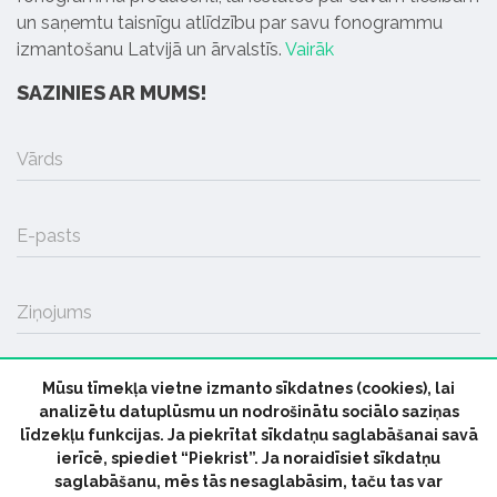
un saņemtu taisnīgu atlīdzību par savu fonogrammu
izmantošanu Latvijā un ārvalstīs.
Vairāk
SAZINIES AR MUMS!
Vārds
E-pasts
Ziņojums
Mūsu tīmekļa vietne izmanto sīkdatnes (cookies), lai
SŪTĪT
analizētu datuplūsmu un nodrošinātu sociālo saziņas
līdzekļu funkcijas. Ja piekrītat sīkdatņu saglabāšanai savā
ierīcē, spiediet “Piekrist”. Ja noraidīsiet sīkdatņu
saglabāšanu, mēs tās nesaglabāsim, taču tas var