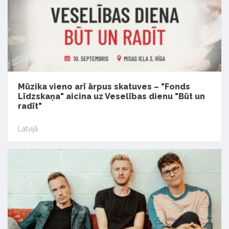
Mūzika vieno arī ārpus skatuves – "Fonds
Līdzskaņa" aicina uz Veselības dienu "Būt un
radīt"
Latvijā