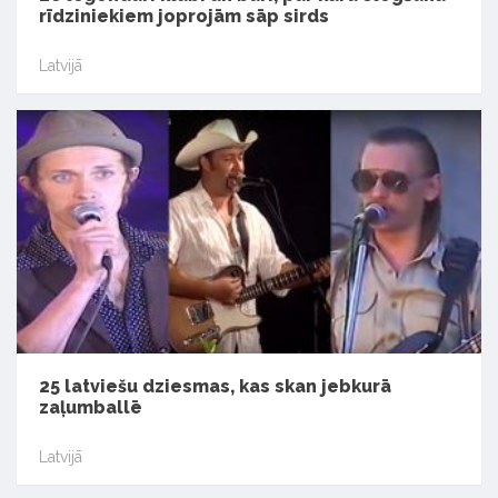
rīdziniekiem joprojām sāp sirds
Latvijā
25 latviešu dziesmas, kas skan jebkurā
zaļumballē
Latvijā