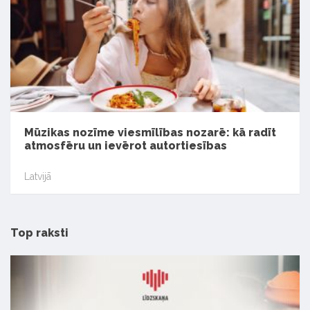
Mūzikas nozīme viesmīlības nozarē: kā radīt
atmosfēru un ievērot autortiesības
Latvijā
Top raksti