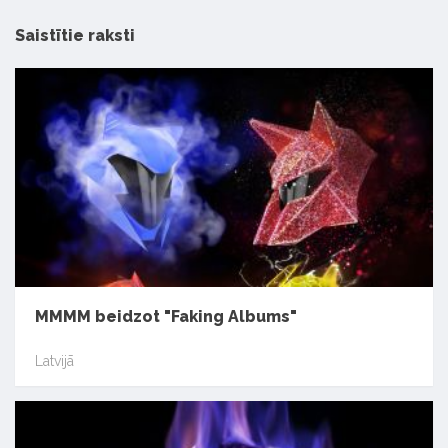
Saistītie raksti
MMMM beidzot "Faking Albums"
Latvijā