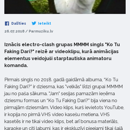
Dalīties
Ieteikt
26.07.2018 / Parmuziku.lv
Iznācis electro-clash grupas MMMM singls "Ko Tu
Faking Dari?" reizē ar videoklipu, kurā animācijas
elementus veidojuši starptautiska animatoru
komanda.
Pirmais singls no 2018. gadā gaidāmā albuma, “Ko Tu
Faking Dari?” ir dziesma, kas "velkās" līdzi grupai MMMM
jau no paša sākuma. "Jam" sesijas pamazām ieņēma
dziesmu formas un “Ko Tu Faking Dari?” bija viena no
pirmajām dziesmām. Video klips, kurš ievietots YouTube,
ir kopija no pirmā VHS video kasešu metiena. VHS
kasetēs ir ne tikai video klips, bet arī bonusa materiāls,
karaoke un citi labumi, kas ir ekskluzīvi pieejami tikai šajā