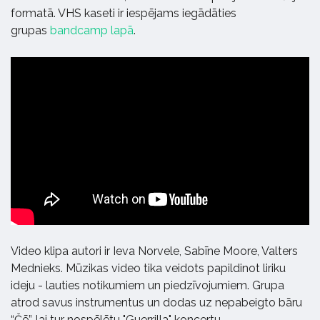
formatā. VHS kaseti ir iespējams iegādāties
grupas
bandcamp lapā
.
Video klipa autori ir Ieva Norvele, Sabīne Moore, Valters
Mednieks. Mūzikas video tika veidots papildinot liriku
ideju - lauties notikumiem un piedzīvojumiem. Grupa
atrod savus instrumentus un dodas uz nepabeigto bāru
“Čē”, lai tur nospēlētu "Guerrilla" koncertu.