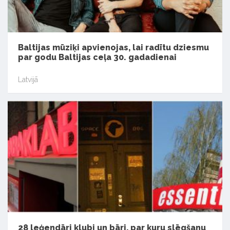
Baltijas mūziķi apvienojas, lai radītu dziesmu
par godu Baltijas ceļa 30. gadadienai
Latvijā
28 leģendāri klubi un bāri, par kuru slēgšanu