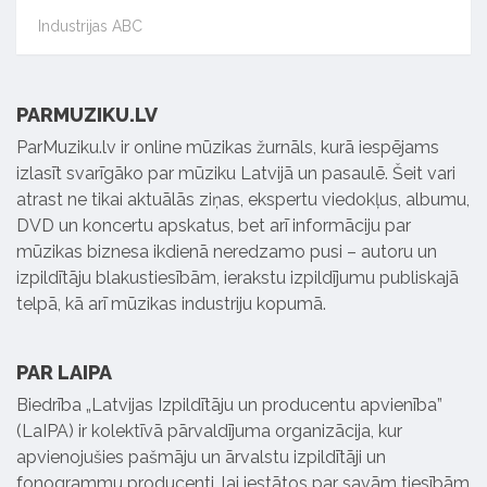
Industrijas ABC
PARMUZIKU.LV
ParMuziku.lv ir online mūzikas žurnāls, kurā iespējams
izlasīt svarīgāko par mūziku Latvijā un pasaulē. Šeit vari
atrast ne tikai aktuālās ziņas, ekspertu viedokļus, albumu,
DVD un koncertu apskatus, bet arī informāciju par
mūzikas biznesa ikdienā neredzamo pusi – autoru un
izpildītāju blakustiesībām, ierakstu izpildījumu publiskajā
telpā, kā arī mūzikas industriju kopumā.
PAR LAIPA
Biedrība „Latvijas Izpildītāju un producentu apvienība”
(LaIPA) ir kolektīvā pārvaldījuma organizācija, kur
apvienojušies pašmāju un ārvalstu izpildītāji un
fonogrammu producenti, lai iestātos par savām tiesībām