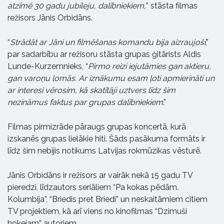
atzīmē 30 gadu jubileju, dalībniekiem,
” stāsta filmas
režisors Jānis Orbidāns.
“
Strādāt ar Jāni un filmēšanas komandu bija aizraujoši
,”
par sadarbību ar režisoru stāsta grupas ģitārists Aldis
Lunde-Kurzemnieks, “
Pirmo reizi iejutāmies gan aktieru,
gan varoņu lomās. Ar iznākumu esam ļoti apmierināti un
ar interesi vērosim, kā skatītāji uztvers līdz šim
nezināmus faktus par grupas dalībniekiem
.”
Filmas pirmizrāde pāraugs grupas koncertā, kurā
izskanēs grupas lielākie hiti. Šāds pasākuma formāts ir
līdz šim nebijis notikums Latvijas rokmūzikas vēsturē.
Jānis Orbidāns ir režisors ar vairāk nekā 15 gadu TV
pieredzi, līdzautors seriāliem “Pa kokas pēdām.
Kolumbija”, “Briedis pret Briedi” un neskaitāmiem citiem
TV projektiem, kā arī viens no kinofilmas “Dzimuši
hokejam” autoriem.