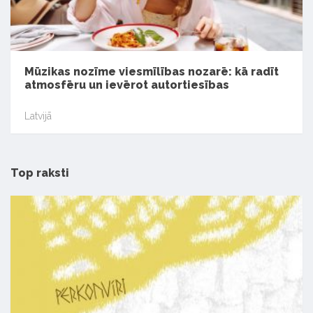
Mūzikas nozīme viesmīlības nozarē: kā radīt
atmosfēru un ievērot autortiesības
Latvijā
Top raksti