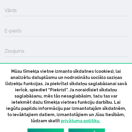
Vārds
E-pasts
Ziņojums
Mūsu tīmekļa vietne izmanto sīkdatnes (cookies), lai
SŪTĪT
analizētu datuplūsmu un nodrošinātu sociālo saziņas
līdzekļu funkcijas. Ja piekrītat sīkdatņu saglabāšanai savā
ierīcē, spiediet “Piekrist”. Ja noraidīsiet sīkdatņu
saglabāšanu, mēs tās nesaglabāsim, taču tas var
ietekmēt dažu tīmekļa vietnes funkciju darbību. Lai
iegūtu papildu informāciju par izmantotajām sīkdatnēm,
© 2026 parmuziku.lv, visas tiesības paturētas
to ievāktajiem datiem, izmantotājiem un Jūsu tiesībām,
lūdzam skatīt
privātuma politiku.
RSS:
ParMuziku.lv
Mūzikas Ziņas
Industrijas Ziņas
Industrijas ABC
Mūzika Biznesam
Latvijas oficiālais