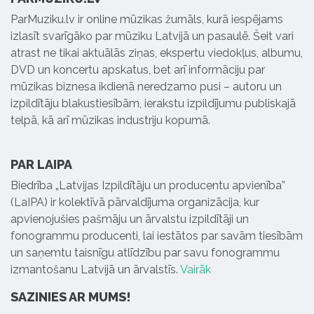
ParMuziku.lv ir online mūzikas žurnāls, kurā iespējams
izlasīt svarīgāko par mūziku Latvijā un pasaulē. Šeit vari
atrast ne tikai aktuālās ziņas, ekspertu viedokļus, albumu,
DVD un koncertu apskatus, bet arī informāciju par
mūzikas biznesa ikdienā neredzamo pusi – autoru un
izpildītāju blakustiesībām, ierakstu izpildījumu publiskajā
telpā, kā arī mūzikas industriju kopumā.
PAR LAIPA
Biedrība „Latvijas Izpildītāju un producentu apvienība”
(LaIPA) ir kolektīvā pārvaldījuma organizācija, kur
apvienojušies pašmāju un ārvalstu izpildītāji un
fonogrammu producenti, lai iestātos par savām tiesībām
un saņemtu taisnīgu atlīdzību par savu fonogrammu
izmantošanu Latvijā un ārvalstīs.
Vairāk
SAZINIES AR MUMS!