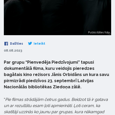
Publicitātes foto
Dalīties
Ieteikt
08.08.2023
Par grupu “Pienvedēja Piedzīvojumi” tapusi
dokumentālā filma, kuru veidojis pieredzes
bagātais kino režisors Jānis Orbidāns un kura savu
pirmizrādi piedzīvos 23. septembrī Latvijas
Nacionālās bibliotēkas Ziedoņa zālē.
“
Pie filmas strādājām četrus gadus. Beidzot tā ir gatava
un ar rezultātu esam ļoti apmierināti. Ļoti ceram, ka
skatītāji uzzinās ko jaunu par grupas, kura nākamgad