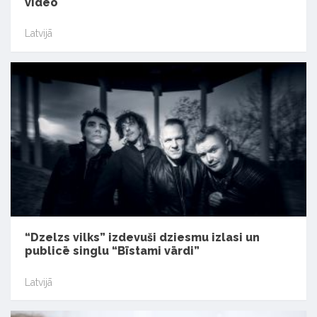
video
Latvijā
“Dzelzs vilks” izdevuši dziesmu izlasi un
publicē singlu “Bīstami vārdi”
Latvijā