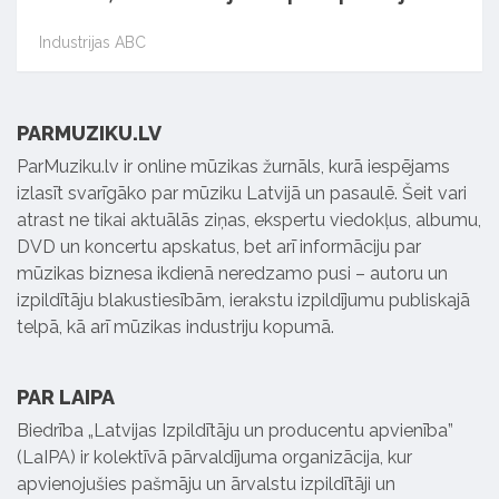
Industrijas ABC
PARMUZIKU.LV
ParMuziku.lv ir online mūzikas žurnāls, kurā iespējams
izlasīt svarīgāko par mūziku Latvijā un pasaulē. Šeit vari
atrast ne tikai aktuālās ziņas, ekspertu viedokļus, albumu,
DVD un koncertu apskatus, bet arī informāciju par
mūzikas biznesa ikdienā neredzamo pusi – autoru un
izpildītāju blakustiesībām, ierakstu izpildījumu publiskajā
telpā, kā arī mūzikas industriju kopumā.
PAR LAIPA
Biedrība „Latvijas Izpildītāju un producentu apvienība”
(LaIPA) ir kolektīvā pārvaldījuma organizācija, kur
apvienojušies pašmāju un ārvalstu izpildītāji un