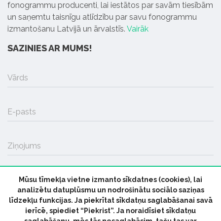
fonogrammu producenti, lai iestātos par savām tiesībām
un saņemtu taisnīgu atlīdzību par savu fonogrammu
izmantošanu Latvijā un ārvalstīs.
Vairāk
SAZINIES AR MUMS!
Vārds
E-pasts
Ziņojums
Mūsu tīmekļa vietne izmanto sīkdatnes (cookies), lai
SŪTĪT
analizētu datuplūsmu un nodrošinātu sociālo saziņas
līdzekļu funkcijas. Ja piekrītat sīkdatņu saglabāšanai savā
ierīcē, spiediet “Piekrist”. Ja noraidīsiet sīkdatņu