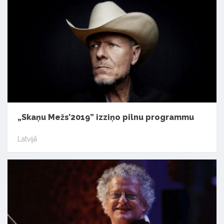
„Skaņu Mežs’2019” izziņo pilnu programmu
Latvijā