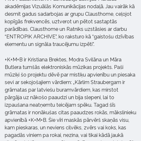
akadēmijas Vizuālās Komunikācijas nodaļā. Jau vairāk kā
desmit gadus sadarbojas ar grupu Clausthome, ceļojot
kopīgās frekvencēs, uztverot un pētot sastaptās
parādības. Clausthome un Ratniks uzstāsies ar darbu
“ENTROPIK ARCHIVE”, ko raksturo kā “gaistošu dzīvības
elementu un signāla traucējumu izpēti”.
+K+M+B ir Kristiana Brektes, Modra Svilāna un Māra
Butlera tumšās elektroniskās mūzikas projekts. Paši
mūziķi šo projektu dēvē par mistiķu apvienību un piesaka
sevi ar sekojošajiem vārdiem: „Kārlim Straubergam ir
grāmatas par latviešu buramvārdiem, kas mirstot
pārgāja uz nākošo paaudzi un bija slepeni, lai to
izpaušana neatņemtu teicējam spēku. Tagad šīs
grāmatas ir nonākušas citas paaudzes rokās, mākslinieku
apvienībā +K+M+B. Šie vīri maskās pārvērš skaņās visu,
kam pieskaras, un neviens cilvēks, zvērs vai koks, kas
pagadās viniem pa rokai, nezina, vai tikai kādā jaukā