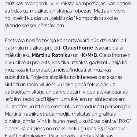
mūzikas avangardu, viņš raksta kompozīcijas, kas patiesi
atrodas uz mūzikas un skaņas robežas. Malfati ir viens
no izteikti klusās un „keidžiskās” komponistu skolas
Wandelweiser pārstāvjiem.
Festivāla noslēdzošajā koncertvakarā būs dzirdami arī
pašmāju mūzikas projekti
Clausthome
(sadarbībā ar
mākslinieku
Mārtiņu Ratniku
) un
+K+M+B
. Clausthome ir
divu cilvēku projekts, kas tika uzsākts gadsimtu mijā kā
mūzikāla interpretācija noise/industrial mūzikas
subkultūrā. Projekts aizsākās no intereses par skaņas
sintēzi un radio viļņiem un laika gaitā fokusējās uz
pašradītām skaņu un pārveidotām video atskaņošanas
ierīcēm, radio raidītājiem, uztvērējiem un sintezatoriem,
lai izpētes un iztēles elementus reproducētu personīgāk.
Mārtiņš Ratniks strādā mediju mākslas un grafikas
dizaina jomās. Viņš ir Jauno mediju kultūras centra “RIXC”
biedrs, kā arī viens no mākslinieku grupas F5 (“Famous
Five”) dalībniekiem. Pasniedzējs Latvijas Māklsas