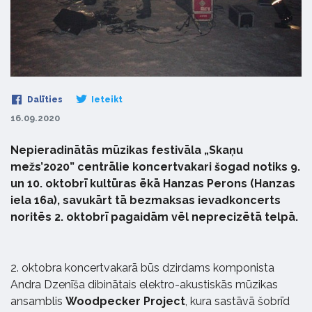
Dalīties
Ieteikt
16.09.2020
Nepieradinātās mūzikas festivāla „Skaņu
mežs’2020” centrālie koncertvakari šogad notiks 9.
un 10. oktobrī kultūras ēkā Hanzas Perons (Hanzas
iela 16a), savukārt tā bezmaksas ievadkoncerts
noritēs 2. oktobrī pagaidām vēl neprecizētā telpā.
2. oktobra koncertvakarā būs dzirdams komponista
Andra Dzenīša dibinātais elektro-akustiskās mūzikas
ansamblis
Woodpecker Project
, kura sastāvā šobrīd