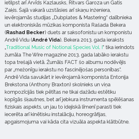
ietilpst arī Arvīds Kazlausks, Ritvars Garoza un Gatis
Zaķis. Šajā vakarā uzstāsies arī skaņu inženiera,
ievērojamās studijas „Dubplates & Mastering” dalībnieka
un elektroniskās mūzikas komponista Rašada Bekera
(
Rashad Becker
) duets ar saksofonistu un komponistu
Andrē Vidu (
André Vida
). Bekera 2013. gada ieraksts
„
Traditional Music of Notional Species Vol. I
” tika ierindots
žurnāla The Wire magazine 2013. gada labāko ierakstu
topa trešajā vietā. Žurnāls FACT šo albumu nodēvējis
par „mežonīgu ierakstu no fascinējošas personības”.
Andrē Vida savukārt ir ievērojamā komponista Entonija
Brekstona (Anthony Braxton) skolnieks un viņa
kompozīcijās tiek pētītas ne tikai dažādu estētiku
kopīgās šķautnes, bet arī jebkura instrumenta spēlēšanas
fiziskais aspekts, un jau to idejiskā līmenī parasti tiek
iecerēta arī kinētisku instalāciju, horeogrāfijas,
apgaismojuma vai kāda cita vizuāla aspekta klātbūtne.