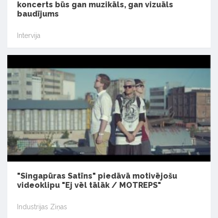
koncerts būs gan muzikāls, gan vizuāls
baudījums
Intervija
"Singapūras Satīns" piedāvā motivējošu
videoklipu "Ej vēl tālāk / MOTREPS"
Industrijas Ziņas