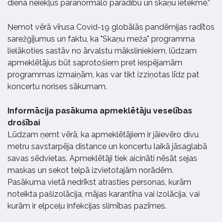
dienā neiekļūs paranormālo parādību un skaņu ietekmē.”
Ņemot vērā vīrusa Covid-19 globālās pandēmijas radītos
sarežģījumus un faktu, ka "Skaņu meža" programma
lielākoties sastāv no ārvalstu māksliniekiem, lūdzam
apmeklētājus būt saprotošiem pret iespējamām
programmas izmaiņām, kas var tikt izziņotas līdz pat
koncertu norises sākumam.
Informācija pasākuma apmeklētāju veselības
drošībai
Lūdzam ņemt vērā, ka apmeklētājiem ir jāievēro divu
metru savstarpēja distance un koncertu laikā jāsaglabā
savas sēdvietas. Apmeklētāji tiek aicināti nēsāt sejas
maskas un sekot telpā izvietotajām norādēm.
Pasākuma vietā nedrīkst atrasties personas, kurām
noteikta pašizolācija, mājas karantīna vai izolācija, vai
kurām ir elpceļu infekcijas slimības pazīmes.