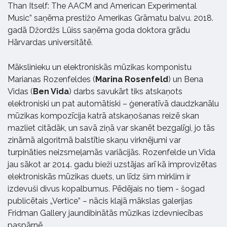
Than Itself: The AACM and American Experimental
Music” saņēma prestižo Amerikas Grāmatu balvu. 2018.
gadā Džordžs Lūiss saņēma goda doktora grādu
Hārvardas universitātē.
Mākslinieku un elektroniskās mūzikas komponistu
Marianas Rozenfeldes (
Marina Rosenfeld
) un Bena
Vidas (
Ben Vida
) darbs savukārt tiks atskaņots
elektroniski un pat automātiski – ģeneratīvā daudzkanālu
mūzikas kompozīcija katrā atskaņošanas reizē skan
mazliet citādāk, un savā ziņā var skanēt bezgalīgi, jo tās
zināmā algoritmā balstītie skaņu virknējumi var
turpināties neizsmeļamās variācijās. Rozenfelde un Vida
jau sākot ar 2014. gadu bieži uzstājas arī kā improvizētas
elektroniskās mūzikas duets, un līdz šim mirklim ir
izdevuši divus kopalbumus. Pēdējais no tiem - šogad
publicētais „Vertice” – nācis klajā mākslas galerijas
Fridman Gallery jaundibinātās mūzikas izdevniecības
paspārnē.