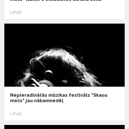
Latvijā
Nepieradinātās mūzikas festivāls "Skaņu
mežs" jau nākamnedēļ
Latvijā