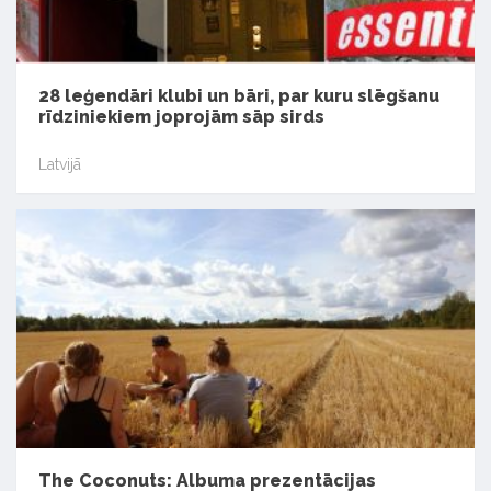
28 leģendāri klubi un bāri, par kuru slēgšanu
rīdziniekiem joprojām sāp sirds
Latvijā
The Coconuts: Albuma prezentācijas