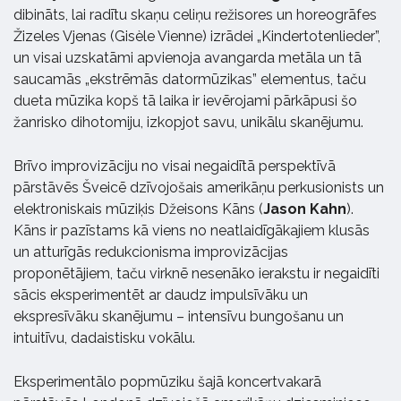
dibināts, lai radītu skaņu celiņu režisores un horeogrāfes
Žizeles Vjenas (Gisèle Vienne) izrādei „Kindertotenlieder”,
un visai uzskatāmi apvienoja avangarda metāla un tā
saucamās „ekstrēmās datormūzikas” elementus, taču
dueta mūzika kopš tā laika ir ievērojami pārkāpusi šo
žanrisko dihotomiju, izkopjot savu, unikālu skanējumu.
Brīvo improvizāciju no visai negaidītā perspektīvā
pārstāvēs Šveicē dzīvojošais amerikāņu perkusionists un
elektroniskais mūziķis Džeisons Kāns (
Jason Kahn
).
Kāns ir pazīstams kā viens no neatlaidīgākajiem klusās
un atturīgās redukcionisma improvizācijas
proponētājiem, taču virknē nesenāko ierakstu ir negaidīti
sācis eksperimentēt ar daudz impulsīvāku un
ekspresīvāku skanējumu – intensīvu bungošanu un
intuitīvu, dadaistisku vokālu.
Eksperimentālo popmūziku šajā koncertvakarā