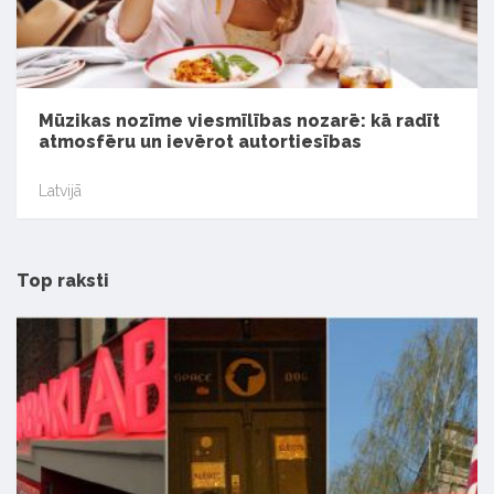
Mūzikas nozīme viesmīlības nozarē: kā radīt
atmosfēru un ievērot autortiesības
Latvijā
Top raksti