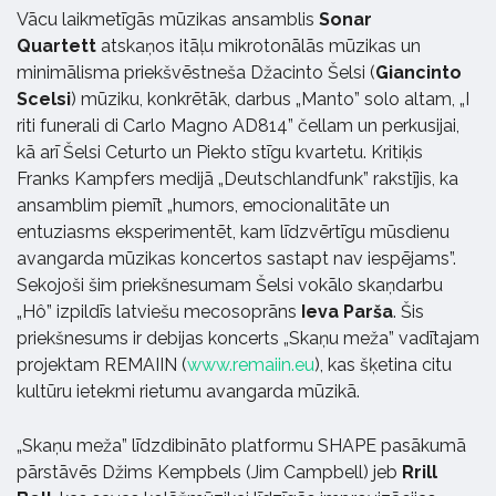
Vācu laikmetīgās mūzikas ansamblis
Sonar
Quartett
atskaņos itāļu mikrotonālās mūzikas un
minimālisma priekšvēstneša Džacinto Šelsi (
Giancinto
Scelsi
) mūziku, konkrētāk, darbus „Manto” solo altam, „I
riti funerali di Carlo Magno AD814” čellam un perkusijai,
kā arī Šelsi Ceturto un Piekto stīgu kvartetu. Kritiķis
Franks Kampfers medijā „Deutschlandfunk” rakstījis, ka
ansamblim piemīt „humors, emocionalitāte un
entuziasms eksperimentēt, kam līdzvērtīgu mūsdienu
avangarda mūzikas koncertos sastapt nav iespējams”.
Sekojoši šim priekšnesumam Šelsi vokālo skaņdarbu
„Hô” izpildīs latviešu mecosoprāns
Ieva Parša
. Šis
priekšnesums ir debijas koncerts „Skaņu meža” vadītajam
projektam REMAIIN (
www.remaiin.eu
), kas šķetina citu
kultūru ietekmi rietumu avangarda mūzikā.
„Skaņu meža” līdzdibināto platformu SHAPE pasākumā
pārstāvēs Džims Kempbels (Jim Campbell) jeb
Rrill