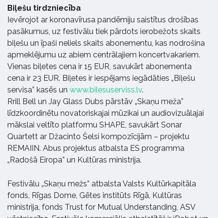
Biļešu tirdzniecība
Ievērojot ar koronavīrusa pandēmiju saistītus drošības
pasākumus, uz festivālu tiek pārdots ierobežots skaits
biļešu un īpaši neliels skaits abonementu, kas nodrošina
apmeklējumu uz abiem centrālajiem koncertvakariem.
Vienas biļetes cena ir 15 EUR, savukārt abonementa
cena ir 23 EUR. Biļetes ir iespējams iegādāties „Biļešu
servisa” kasēs un
www.bilesuserviss.lv
.
Rrill Bell un Jay Glass Dubs pārstāv „Skaņu meža”
līdzkoordinētu novatoriskajai mūzikai un audiovizuālajai
mākslai veltīto platformu SHAPE, savukārt Sonar
Quartett ar Džacinto Šelsi kompozīcijām – projektu
REMAIIN. Abus projektus atbalsta ES programma
„Radošā Eiropa” un Kultūras ministrija.
Festivālu „Skaņu mežs” atbalsta Valsts Kultūrkapitāla
fonds, Rīgas Dome, Gētes institūts Rīgā, Kultūras
ministrija, fonds Trust for Mutual Understanding, ASV