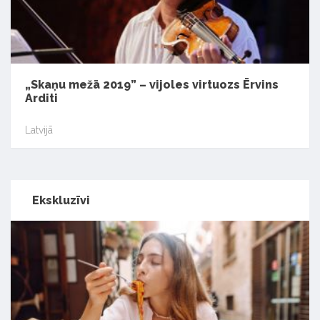
„Skaņu mežā 2019” – vijoles virtuozs Ērvins
Arditi
Latvijā
Ekskluzīvi