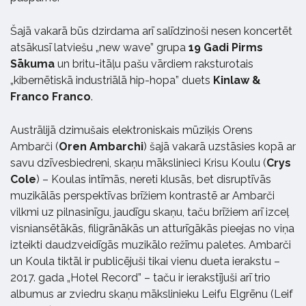
Šajā vakarā būs dzirdama arī salīdzinoši nesen koncertēt
atsākusī latviešu „new wave” grupa
19 Gadi Pirms
Sākuma
un britu-itāļu pašu vārdiem raksturotais
„kibernētiskā industriālā hip-hopa” duets
Kinlaw &
Franco Franco
.
Austrālijā dzimušais elektroniskais mūziķis Orens
Ambarči (
Oren Ambarchi
) šajā vakarā uzstāsies kopā ar
savu dzīvesbiedreni, skaņu mākslinieci Krisu Koulu (
Crys
Cole
) – Koulas intīmās, nereti klusās, bet disruptīvās
muzikālās perspektīvas brīžiem kontrastē ar Ambarči
vilkmi uz pilnasinīgu, jaudīgu skaņu, taču brīžiem arī izceļ
visniansētākās, filigrānākās un atturīgākās pieejas no viņa
izteikti daudzveidīgās muzikālo režīmu paletes. Ambarči
un Koula tiktāl ir publicējuši tikai vienu dueta ierakstu –
2017. gada „Hotel Record” – taču ir ierakstījuši arī trio
albumus ar zviedru skaņu mākslinieku Leifu Elgrēnu (Leif