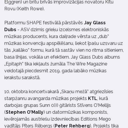
Elggren) un britu brīvās improvizācijas novatoru Kītu
Rovu (Keith Rowe).
Platformu SHAPE festivālā pārstāvēs
Jay Glass
Dubs
- ASV dzimis grieķu izcelsmes elektroniskās
mūzikas producents, kura daiļrade vērsta uz „dub”
mūzikas konvenciju apspēlēšanu, liekot īpašu uzsvaru uz
tās „kailāko” formu, kurā tā sastāv vien no ritma sitieniem,
basa līnijas, vokāla un efektiem. Jay Glass Dubs albums
„Epitaph” tika iekļauts žurnāla The Wire Magazine
veidotajā piecdesmit 2019. gada labāko mūzikas
ierakstu sarakstā.
10. oktobra koncertvakarā „Skaņu mežā” atgriezīsies
starpžanru avangarda mūzikas projekts
KTL
, kurā
darbojas grupas Sunn 0))) ģitārists Stīvens O’Mellijs
(
Stephen O’Mally
) un datormūzikas komponists,
ievērojamās austriešu izdevniecības Editions Mego
vadītājs Pīters Rēbergs (
Peter Rehberg
). Projekts tika