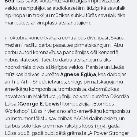
Bell
, kas savas kolāžmūzikai līdzīgās improvizācijas
veido, manipulējot ar audiokasetēm, līdzīgi kā savulaik
hip-hopa un trokšņu mūzikas subkultūrās savulaik tika
manipulēts ar vinilplašu atskaņotājiem.
9. oktobra koncertvakara centrā būs divu īpaši „Skaņu
mežam” radītu darbu pasaules pirmatskaņojumi. Abu
darbu autori koronavīrusa pandēmijas dēļ koncertā
nebūs klātesoši, taču to darbu atskaņojums tiks
nodrošināts divos atšķirīgos veidos. Pianiste un Lielās
mūzikas balvas laureāte
Agnese Egliņa
, kas darbojas
arī Trio Art-i-Shock ietvaros, sniegs pirmatskaņojumu
amerikāņu komponista, trombonista, datormūzikas
novatora un Makārtura „ģēniju balvas” laureāta Džordža
Lūisa (
George E. Lewis
) kompozīcijai „Blombos
Workshop”. Lūiss ir viens no afro-amerikāņu komponistu
un instrumentālistu savienības AACM dalībniekiem, un
darbus solo klavierēm nav rakstījis kopš 1994. gada.
Lūisa 2008. gadā publicētā grāmata „A Power Stronger