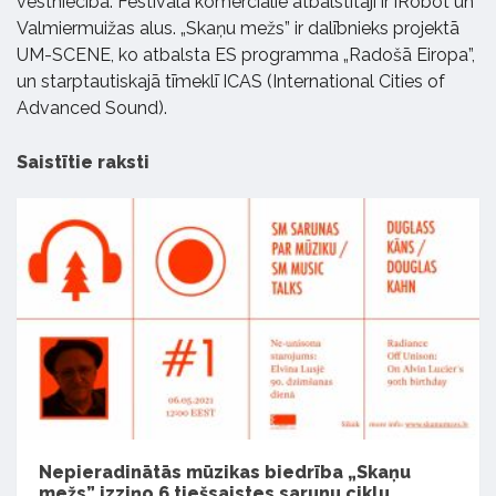
vēstniecība. Festivāla komerciālie atbalstītāji ir iRobot un
Valmiermuižas alus. „Skaņu mežs” ir dalībnieks projektā
UM-SCENE, ko atbalsta ES programma „Radošā Eiropa”,
un starptautiskajā tīmeklī ICAS (International Cities of
Advanced Sound).
Saistītie raksti
Nepieradinātās mūzikas biedrība „Skaņu
mežs” izziņo 6 tiešsaistes sarunu ciklu