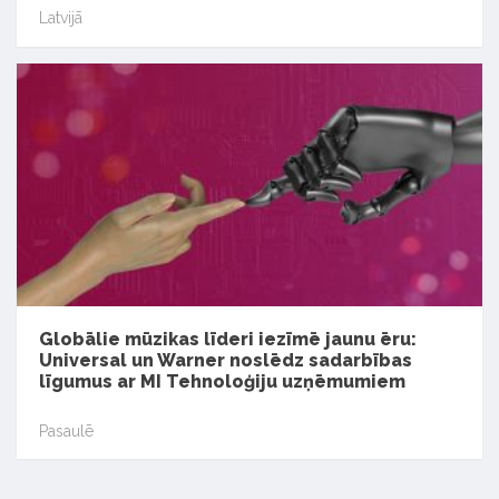
Latvijā
Globālie mūzikas līderi iezīmē jaunu ēru:
Universal un Warner noslēdz sadarbības
līgumus ar MI Tehnoloģiju uzņēmumiem
Pasaulē