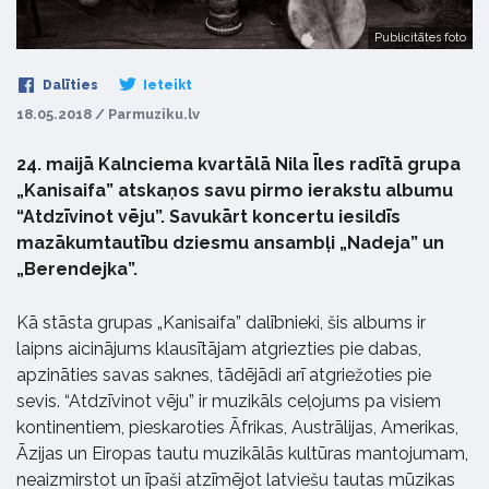
Publicitātes foto
Dalīties
Ieteikt
18.05.2018 / Parmuziku.lv
24. maijā Kalnciema kvartālā Nila Īles radītā grupa
„Kanisaifa” atskaņos savu pirmo ierakstu albumu
“Atdzīvinot vēju”. Savukārt koncertu iesildīs
mazākumtautību dziesmu ansambļi „Nadeja” un
„Berendejka”.
Kā stāsta grupas „Kanisaifa” dalībnieki, šis albums ir
laipns aicinājums klausītājam atgriezties pie dabas,
apzināties savas saknes, tādējādi arī atgriežoties pie
sevis. “Atdzīvinot vēju” ir muzikāls ceļojums pa visiem
kontinentiem, pieskaroties Āfrikas, Austrālijas, Amerikas,
Āzijas un Eiropas tautu muzikālās kultūras mantojumam,
neaizmirstot un īpaši atzīmējot latviešu tautas mūzikas