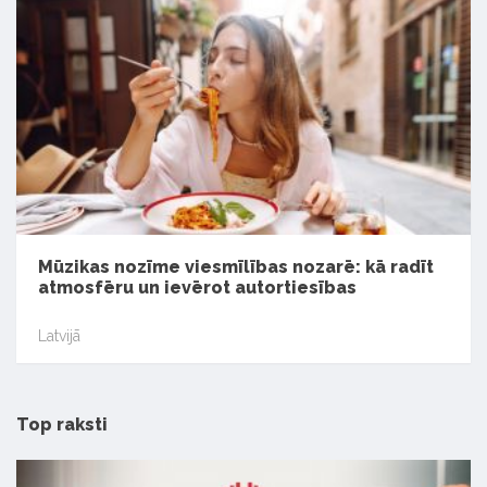
Mūzikas nozīme viesmīlības nozarē: kā radīt
atmosfēru un ievērot autortiesības
Latvijā
Top raksti