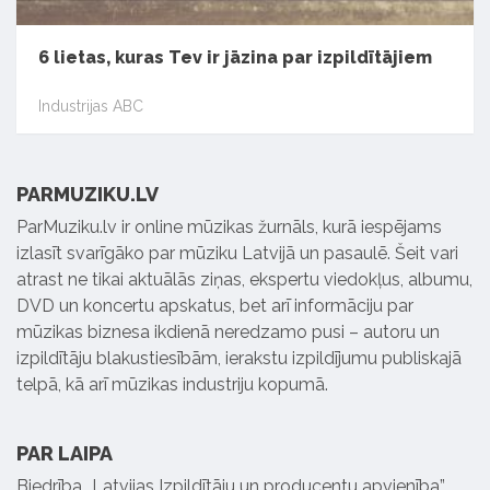
6 lietas, kuras Tev ir jāzina par izpildītājiem
Industrijas ABC
PARMUZIKU.LV
ParMuziku.lv ir online mūzikas žurnāls, kurā iespējams
izlasīt svarīgāko par mūziku Latvijā un pasaulē. Šeit vari
atrast ne tikai aktuālās ziņas, ekspertu viedokļus, albumu,
DVD un koncertu apskatus, bet arī informāciju par
mūzikas biznesa ikdienā neredzamo pusi – autoru un
izpildītāju blakustiesībām, ierakstu izpildījumu publiskajā
telpā, kā arī mūzikas industriju kopumā.
PAR LAIPA
Biedrība „Latvijas Izpildītāju un producentu apvienība”