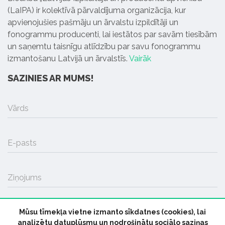
(LaIPA) ir kolektīvā pārvaldījuma organizācija, kur
apvienojušies pašmāju un ārvalstu izpildītāji un
fonogrammu producenti, lai iestātos par savām tiesībām
un saņemtu taisnīgu atlīdzību par savu fonogrammu
izmantošanu Latvijā un ārvalstīs.
Vairāk
SAZINIES AR MUMS!
Vārds
E-pasts
Ziņojums
Mūsu tīmekļa vietne izmanto sīkdatnes (cookies), lai
SŪTĪT
analizētu datuplūsmu un nodrošinātu sociālo saziņas