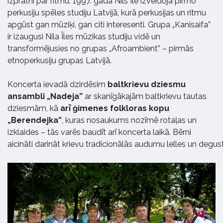
izpratni par ritmu. 1997. gadā Nils Īle izveidoja pirmo
perkusiju spēles studiju Latvijā, kurā perkusijas un ritmu
apgūst gan mūziķi, gan citi interesenti. Grupa „Kanisaifa”
ir izaugusi Nila Īles mūzikas studiju vidē un
transformējusies no grupas „Afroambient” – pirmās
etnoperkusiju grupas Latvijā.
Koncerta ievadā dzirdēsim
baltkrievu dziesmu
ansambli „Nadeja”
ar skanīgākajām baltkrievu tautas
dziesmām, kā
arī ģimenes folkloras kopu
„Berendejka”
, kuras nosaukums nozīmē rotaļas un
izklaides – tās varēs baudīt arī koncerta laikā. Bērni
aicināti darināt krievu tradicionālās audumu lelles un degus