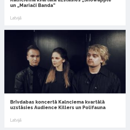
un „Mariači Banda”
Latvijā
Brīvdabas koncertā Kalnciema kvartālā
uzstāsies Audience Killers un Polifauna
Latvijā