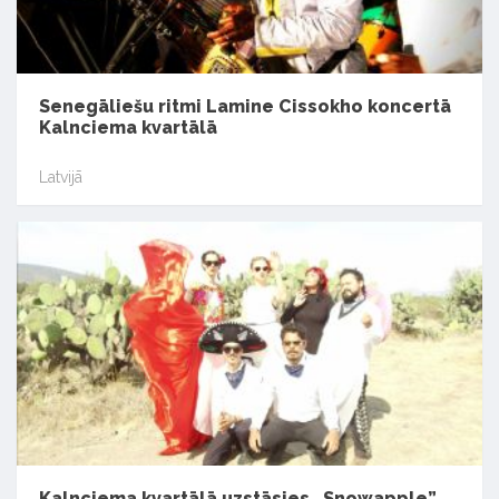
Senegāliešu ritmi Lamine Cissokho koncertā
Kalnciema kvartālā
Latvijā
Kalnciema kvartālā uzstāsies „Snowapple”