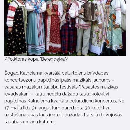
/Folkloras kopa "Berendejka"/
Šogad Kalnciema kvartālā ceturtdienu brīvdabas
koncertsezonu papildinās īpašs muzikāls jaunums –
vasaras mazākumtautību festivāls "Pasaules mūzikas
ievadvakari" – katru nedēļu dažādu tautu kolektīvi
papildinās Kalnciema kvartāla ceturtdienu koncertus. No
17. maija līdz 31. augustam paredzēta 30 kolektīvu
uzstāšanās, kas ļaus iepazīt dažādas Latvijā dzīvojošās
tautības un viņu kultūru.