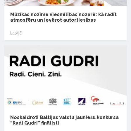
Mūzikas nozīme viesmīlības nozarē: kā radīt
atmosfēru un ievērot autortiesības
Latvijā
Noskaidroti Baltijas valstu jauniešu konkursa
“Radi Gudri” finālisti