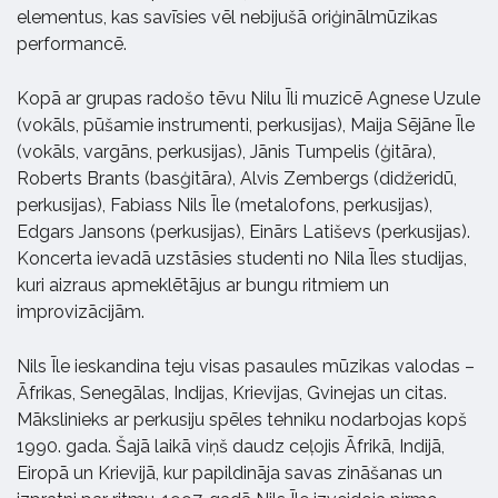
elementus, kas savīsies vēl nebijušā oriģinālmūzikas
performancē.
Kopā ar grupas radošo tēvu Nilu Īli muzicē Agnese Uzule
(vokāls, pūšamie instrumenti, perkusijas), Maija Sējāne Īle
(vokāls, vargāns, perkusijas), Jānis Tumpelis (ģitāra),
Roberts Brants (basģitāra), Alvis Zembergs (didžeridū,
perkusijas), Fabiass Nils Īle (metalofons, perkusijas),
Edgars Jansons (perkusijas), Einārs Latiševs (perkusijas).
Koncerta ievadā uzstāsies studenti no Nila Īles studijas,
kuri aizraus apmeklētājus ar bungu ritmiem un
improvizācijām.
Nils Īle ieskandina teju visas pasaules mūzikas valodas –
Āfrikas, Senegālas, Indijas, Krievijas, Gvinejas un citas.
Mākslinieks ar perkusiju spēles tehniku nodarbojas kopš
1990. gada. Šajā laikā viņš daudz ceļojis Āfrikā, Indijā,
Eiropā un Krievijā, kur papildināja savas zināšanas un