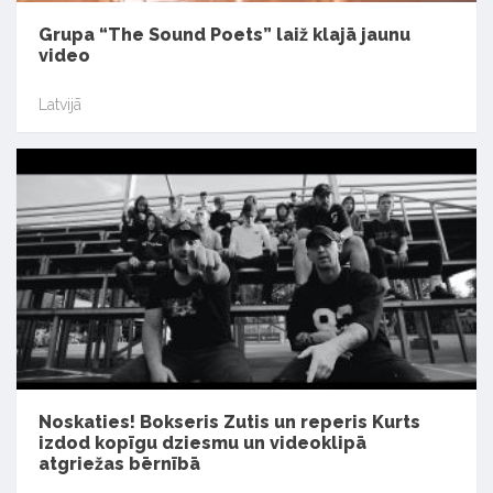
Grupa “The Sound Poets” laiž klajā jaunu
video
Latvijā
Noskaties! Bokseris Zutis un reperis Kurts
izdod kopīgu dziesmu un videoklipā
atgriežas bērnībā