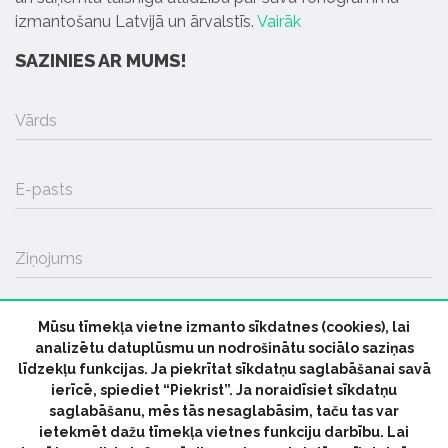
izmantošanu Latvijā un ārvalstīs.
Vairāk
SAZINIES AR MUMS!
Vārds
E-pasts
Ziņojums
Mūsu tīmekļa vietne izmanto sīkdatnes (cookies), lai
SŪTĪT
analizētu datuplūsmu un nodrošinātu sociālo saziņas
līdzekļu funkcijas. Ja piekrītat sīkdatņu saglabāšanai savā
ierīcē, spiediet “Piekrist”. Ja noraidīsiet sīkdatņu
saglabāšanu, mēs tās nesaglabāsim, taču tas var
ietekmēt dažu tīmekļa vietnes funkciju darbību. Lai