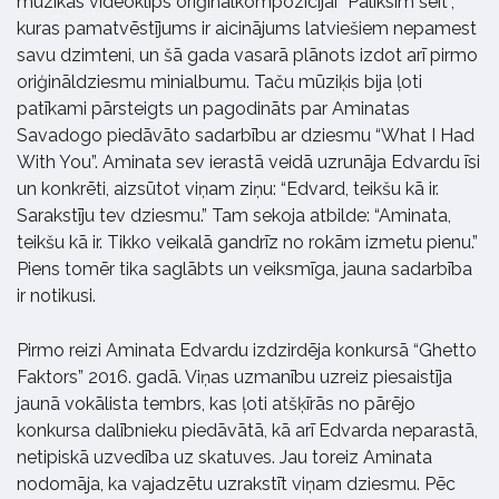
mūzikas videoklips oriģinālkompozīcijai “Paliksim šeit”,
kuras pamatvēstījums ir aicinājums latviešiem nepamest
savu dzimteni, un šā gada vasarā plānots izdot arī pirmo
oriģināldziesmu minialbumu. Taču mūziķis bija ļoti
patīkami pārsteigts un pagodināts par Aminatas
Savadogo piedāvāto sadarbību ar dziesmu “What I Had
With You”. Aminata sev ierastā veidā uzrunāja Edvardu īsi
un konkrēti, aizsūtot viņam ziņu: “Edvard, teikšu kā ir.
Sarakstīju tev dziesmu.” Tam sekoja atbilde: “Aminata,
teikšu kā ir. Tikko veikalā gandrīz no rokām izmetu pienu.”
Piens tomēr tika saglābts un veiksmīga, jauna sadarbība
ir notikusi.
Pirmo reizi Aminata Edvardu izdzirdēja konkursā “Ghetto
Faktors” 2016. gadā. Viņas uzmanību uzreiz piesaistīja
jaunā vokālista tembrs, kas ļoti atšķīrās no pārējo
konkursa dalībnieku piedāvātā, kā arī Edvarda neparastā,
netipiskā uzvedība uz skatuves. Jau toreiz Aminata
nodomāja, ka vajadzētu uzrakstīt viņam dziesmu. Pēc