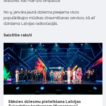
skatuves, kas man ļoti simpatizē.”
No 9. janvāra jaunā dziesma pieejama visos
populārākajos mūzikas straumēšanas servisos, kā arī
dzirdama Latvijas radiostacijās.
Saistītie raksti
Sāksies dziesmu pieteikšana Latvijas