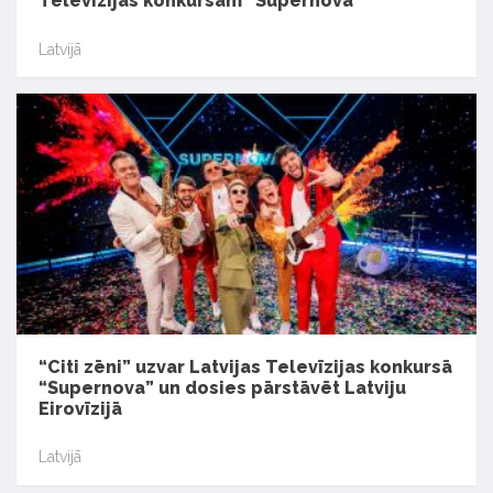
Televīzijas konkursam “Supernova”
Latvijā
“Citi zēni” uzvar Latvijas Televīzijas konkursā
“Supernova” un dosies pārstāvēt Latviju
Eirovīzijā
Latvijā