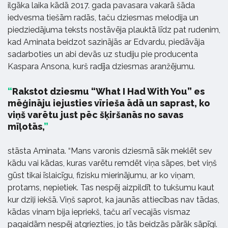
ilgāka laika kādā 2017. gada pavasara vakarā šāda
iedvesma tiešām radās, taču dziesmas melodija un
piedziedājuma teksts nostāvēja plauktā līdz pat rudenim,
kad Aminata beidzot sazinājās ar Edvardu, piedāvāja
sadarboties un abi devās uz studiju pie producenta
Kaspara Ansona, kurš radīja dziesmas aranžējumu.
Rakstot dziesmu “What I Had With You” es
mēģināju iejusties vīrieša ādā un saprast, ko
viņš varētu just pēc šķiršanās no savas
mīļotās,
stāsta Aminata. “Mans varonis dziesmā sāk meklēt sev
kādu vai kādas, kuras varētu remdēt viņa sāpes, bet viņš
gūst tikai īslaicīgu, fizisku mierinājumu, ar ko viņam,
protams, nepietiek. Tas nespēj aizpildīt to tukšumu kaut
kur dziļi iekšā. Viņš saprot, ka jaunās attiecības nav tādas,
kādas vinam bija iepriekš, taču arī vecajās vismaz
pagaidām nespēj atgriezties, jo tās beidzās pārāk sāpīgi.