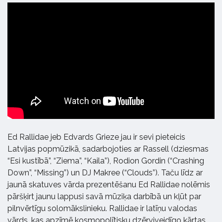
Ed Rallidae jeb Edvards Grieze jau ir sevi pieteicis
Latvijas popmūzikā, sadarbojoties ar Rassell (dziesmas
“Esi kustībā”, “Ziema”, “Kaila”), Rodion Gordin (“Crashing
Down”, “Missing”) un DJ Makree (“Clouds”). Taču līdz ar
jaunā skatuves vārda prezentēšanu Ed Rallidae nolēmis
pāršķirt jaunu lappusi savā mūziķa darbībā un kļūt par
pilnvērtīgu solomākslinieku. Rallidae ir latīņu valodas
vārds, kas apzīmē kosmopolītisku dzērvjveidīgo kārtas