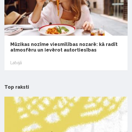
Mūzikas nozīme viesmīlības nozarē: kā radīt
atmosfēru un ievērot autortiesības
Latvijā
Top raksti