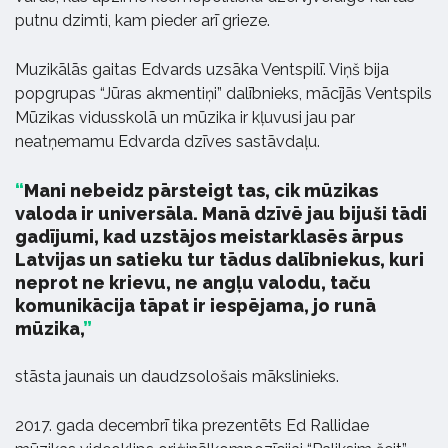
putnu dzimti, kam pieder arī grieze.
Muzikālās gaitas Edvards uzsāka Ventspilī. Viņš bija
popgrupas “Jūras akmentiņi” dalībnieks, mācījās Ventspils
Mūzikas vidusskolā un mūzika ir kļuvusi jau par
neatņemamu Edvarda dzīves sastāvdaļu.
Mani nebeidz pārsteigt tas, cik mūzikas
valoda ir universāla. Manā dzīvē jau bijuši tādi
gadījumi, kad uzstājos meistarklasēs ārpus
Latvijas un satieku tur tādus dalībniekus, kuri
neprot ne krievu, ne angļu valodu, taču
komunikācija tāpat ir iespējama, jo runā
mūzika,
stāsta jaunais un daudzsološais mākslinieks.
2017. gada decembrī tika prezentēts Ed Rallidae