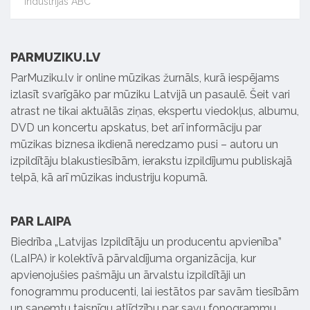
Industrijas ABC
PARMUZIKU.LV
ParMuziku.lv ir online mūzikas žurnāls, kurā iespējams
izlasīt svarīgāko par mūziku Latvijā un pasaulē. Šeit vari
atrast ne tikai aktuālās ziņas, ekspertu viedokļus, albumu,
DVD un koncertu apskatus, bet arī informāciju par
mūzikas biznesa ikdienā neredzamo pusi – autoru un
izpildītāju blakustiesībām, ierakstu izpildījumu publiskajā
telpā, kā arī mūzikas industriju kopumā.
PAR LAIPA
Biedrība „Latvijas Izpildītāju un producentu apvienība”
(LaIPA) ir kolektīvā pārvaldījuma organizācija, kur
apvienojušies pašmāju un ārvalstu izpildītāji un
fonogrammu producenti, lai iestātos par savām tiesībām
un saņemtu taisnīgu atlīdzību par savu fonogrammu