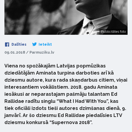
Publicitātes foto
Dalīties
Ieteikt
09.01.2018 / Parmuziku.lv
Viena no spožākajām Latvijas popmūzikas
dziedātājām Aminata turpina darboties arī kā
dziesmu autore, kura rada skaņdarbus citiem, viņai
interesantiem vokālistiem. 2018. gadu Aminata
iesākusi ar neparastajam pašmāju talantam Ed
Rallidae radītu singlu “What I Had With You”, kas
tiek oficiāli izdots tieši autores dzimšanas dienā, 9.
janvārī. Ar šo dziesmu Ed Rallidae piedalīsies LTV
dziesmu konkursā “Supernova 2018”.