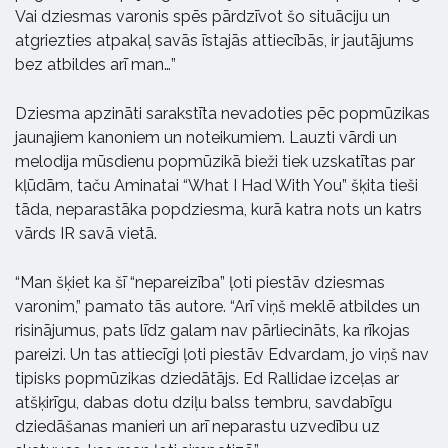
Vai dziesmas varonis spēs pārdzīvot šo situāciju un
atgriezties atpakaļ savās īstajās attiecībās, ir jautājums
bez atbildes arī man…”
Dziesma apzināti sarakstīta nevadoties pēc popmūzikas
jaunajiem kanoniem un noteikumiem. Lauzti vārdi un
melodija mūsdienu popmūzikā bieži tiek uzskatītas par
kļūdām, taču Aminatai “What I Had With You” šķita tieši
tāda, neparastāka popdziesma, kurā katra nots un katrs
vārds IR savā vietā.
“Man šķiet ka šī “nepareizība” ļoti piestāv dziesmas
varonim,” pamato tās autore. “Arī viņš meklē atbildes un
risinājumus, pats līdz galam nav pārliecināts, ka rīkojas
pareizi. Un tas attiecīgi ļoti piestāv Edvardam, jo viņš nav
tipisks popmūzikas dziedātājs. Ed Rallidae izceļas ar
atšķirīgu, dabas dotu dziļu balss tembru, savdabīgu
dziedāšanas manieri un arī neparastu uzvedību uz