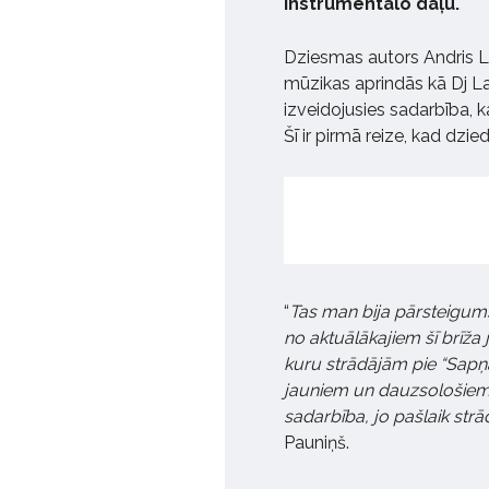
instrumentālo daļu.
Dziesmas autors Andris La
mūzikas aprindās kā Dj 
izveidojusies sadarbība, 
Šī ir pirmā reize, kad dz
“
Tas man bija pārsteigums,
no aktuālākajiem šī brīž
kuru strādājām pie “Sapņa”
jauniem un dauzsološiem t
sadarbība, jo pašlaik str
Pauniņš.