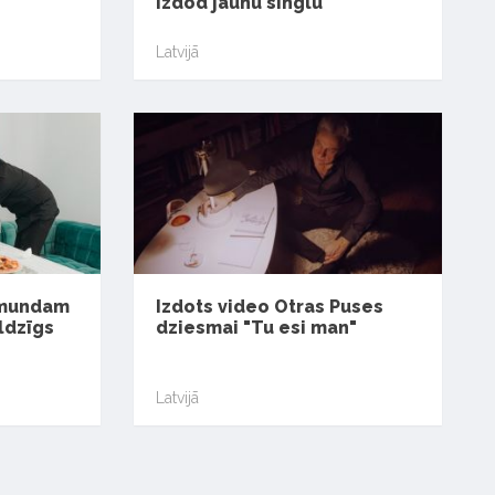
izdod jaunu singlu
Latvijā
ormundam
Izdots video Otras Puses
ldzīgs
dziesmai "Tu esi man"
Latvijā