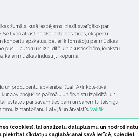
ikas žurnāls, kurā iespējams izlasīt svarīgāko par
Šeit vari atrast ne tikai aktuālās ziņas, ekspertu
 koncertu apskatus, bet arī informāciju par mūzikas
 pusi – autoru un izpildītāju blakustiesībām, ierakstu
pā, kā arī mūzikas industriju kopumā.
tāju un producentu apvienība” (LaIPA) ir kolektīvā
 kur apvienojušies pašmāju un ārvalstu izpildītāji un
ai iestātos par savām tiesībām un saņemtu taisnīgu
rammu izmantošanu Latvijā un ārvalstīs.
Vairāk
nes (cookies), lai analizētu datuplūsmu un nodrošinātu
Ja piekrītat sīkdatņu saglabāšanai savā ierīcē, spiediet