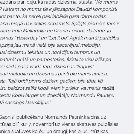
zdāns par ideju, kā radās dziesma, stāsta: “
Ko mums
? Katram no mums tie ir jāizsapņo! Daudzi komponisti
t par to, ka nereti paši labākie gara darbi rodas
ana miegā nav nekas neparasts. Spilgts piemērs tam ir
īderu Pola Makartnija un Džona Lenona daiļrade, jo
iesmas “Yesterday” un “Let it be”. Agrāk man šī parādība
apziņa jau manā vietā bija sacerējusi melodiju,
usi dziesmu tekstus un norādījusi tembrus un
paturēt prātā un pamostoties, fiziski to visu izlikt pa
eši šādā pašā veidā tapa dziesmas “Sapnis”
pati melodija un dziesmas panti pie manis atnāca,
ļa. Tajā brīdī pirms dažiem gadiem bija tāda kā
u beidzot salikt kopā. Man ir prieks, ka manis radītā
entu Kodi Harper un dziedātāju Normundu Pauniņu
tā sasniegs klausītājus.”
“Sapnis” publicēšanu Normunds Pauniņš aicina uz
tūras pilī, kur 7. novembrī uz vienas skatuves pulcēsies
iņa skatuves kolēģi un draugi, kas bijuši mūzikas