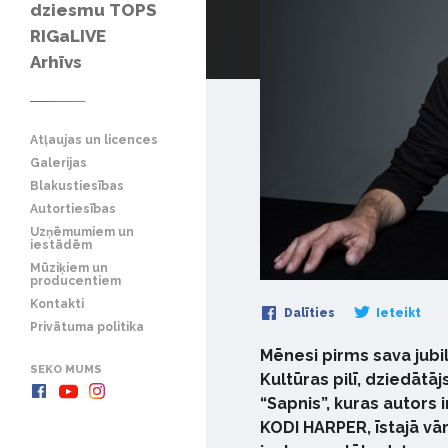
dziesmu TOPS
RIGaLIVE
Arhīvs
Atļaujas un licences
Galerijas
Blakustiesības
Autortiesības
Uzņēmumiem un
iestādēm
Mūziķiem un
producentiem
Kontakti
Dalīties
Ieteikt
Privātuma politika
Mēnesi pirms sava jubi
SEKO MUMS
Kultūras pilī, dziedāt
“Sapnis”, kuras autors 
KODI HARPER, īstajā vār