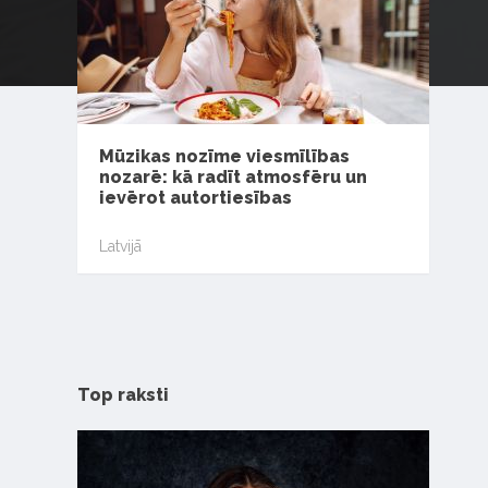
Mūzikas nozīme viesmīlības
nozarē: kā radīt atmosfēru un
ievērot autortiesības
Latvijā
Top raksti