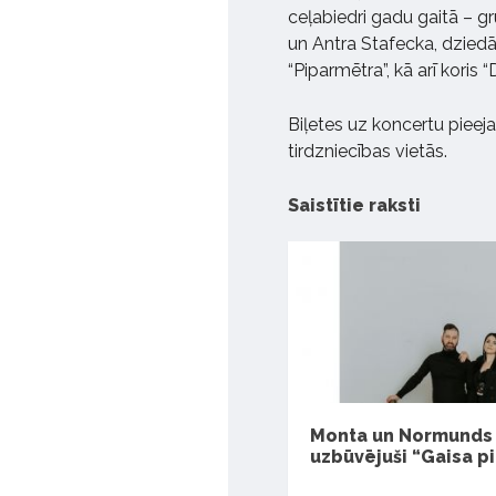
ceļabiedri gadu gaitā – gr
un Antra Stafecka, dziedā
“Piparmētra”, kā arī koris 
Biļetes uz koncertu pieej
tirdzniecības vietās.
Saistītie raksti
Monta un Normunds 
uzbūvējuši “Gaisa pi