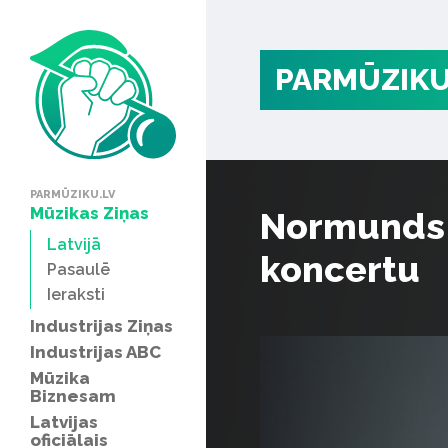
PARMŪZIKU
PARMŪZIKU.LV
Mūzikas Ziņas
Normunds P
Latvijā
koncertu
Pasaulē
Ieraksti
Industrijas Ziņas
Industrijas ABC
Mūzika
Biznesam
Latvijas
oficiālais