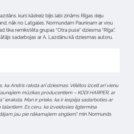
zdāns, kurš kādreiz bijis labi zināms Rīgas deju
Land, nāk no Latgales. Normundam Pauniņam ar viņu
kad tika remikstēta grupas “Otra puse” dziesma “Rīga”.
iedātājs sadarbojas ar A. Lazdānu kā dziesmas autoru.
 ka Andris raksta arī dziesmas. Vēlētos izcelt arī vienu
a jaunajiem mūzikas producentiem – KODI HARPER, ar
 ieraksta. Man ir prieks, ka ir iespēja sadarboties ar
alantiem. Es ceru, ka izveidosies ilgtermiņa
ādājam jau pie nākamajiem singliem
,” min Normunds