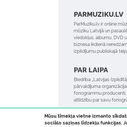
PARMUZIKU.LV
ParMuziku.lv ir online mūz
mūziku Latvijā un pasaulē. 
viedokļus, albumu, DVD un
biznesa ikdienā neredzamo
izpildījumu publiskajā tel
PAR LAIPA
Biedrība „Latvijas Izpildī
pārvaldījuma organizācija,
fonogrammu producenti, l
atlīdzību par savu fonog
Mūsu tīmekļa vietne izmanto sīkdat
sociālo saziņas līdzekļu funkcijas. 