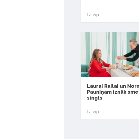
Latvijā
Laurai Railai un N
Pauniņam iznāk sme
singls
Latvijā