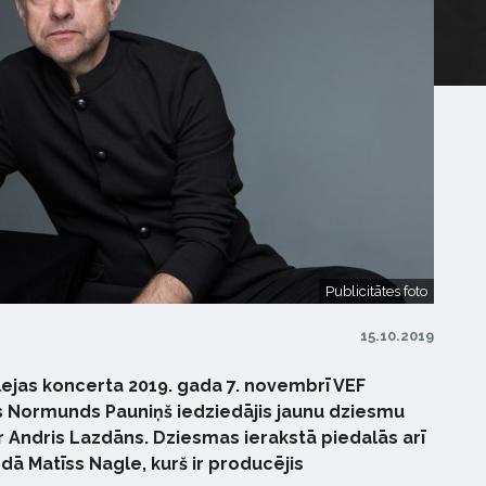
Publicitātes foto
15.10.2019
lejas koncerta 2019. gada 7. novembrī VEF
ājs Normunds Pauniņš iedziedājis jaunu dziesmu
ir Andris Lazdāns. Dziesmas ierakstā piedalās arī
dā Matīss Nagle, kurš ir producējis