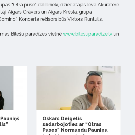
upas “Otra puse” dalībnieki, dziedātājas Ieva Akurātere
tāji Aigars Grāvers un Aigars Krēsla, grupa
“Domino”. Koncerta režisors būs Viktors Runtulis.
amas Biļešu paradīzes vietnē
www.bilesuparadize.lv
un
Pauniņš
Oskars Deigelis
lis”
sadarbojoties ar “Otras
Puses” Normundu Pauniņu