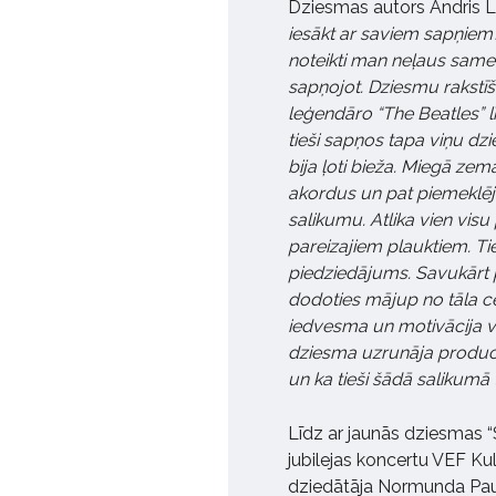
Dziesmas autors Andris La
iesākt ar saviem sapņiem
noteikti
man neļaus samelo
sapņojot. Dziesmu rakstīš
leģendāro “The Beatles” l
tieši sapņos tapa viņu dz
bija ļoti bieža. Miegā zem
akordus un pat piemeklēj
salikumu. Atlika vien visu 
pareizajiem plauktiem. Ti
piedziedājums. Savukārt 
dodoties mājup no tāla ce
iedvesma un motivācija vis
dziesma uzrunāja produc
un ka tieši šādā salikumā 
Līdz ar jaunās dziesmas 
jubilejas koncertu VEF Kul
dziedātāja Normunda Paun