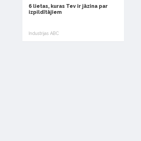
6 lietas, kuras Tev ir jāzina par
izpildītājiem
Industrijas ABC