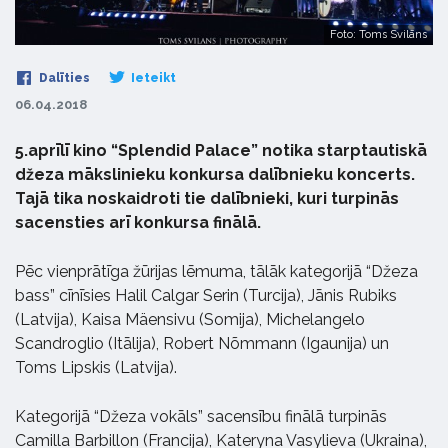
Foto: Toms Svilāns
Dalīties
Ieteikt
06.04.2018
5.aprīlī kino “Splendid Palace” notika starptautiskā
džeza mākslinieku konkursa dalībnieku koncerts.
Tajā tika noskaidroti tie dalībnieki, kuri turpinās
sacensties arī konkursa finālā.
Pēc vienprātīga žūrijas lēmuma, tālāk kategorijā “Džeza
bass” cīnīsies Halil Calgar Serin (Turcija), Jānis Rubiks
(Latvija), Kaisa Mäensivu (Somija), Michelangelo
Scandroglio (Itālija), Robert Nõmmann (Igaunija) un
Toms Lipskis (Latvija).
Kategorijā “Džeza vokāls” sacensību finālā turpinās
Camilla Barbillon (Francija), Kateryna Vasylieva (Ukraina),