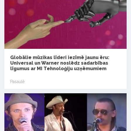
Globālie mūzikas līderi iezīmē jaunu ēru:
Universal un Warner noslēdz sadarbības
līgumus ar MI Tehnoloģiju uzņēmumiem
Pasaulē