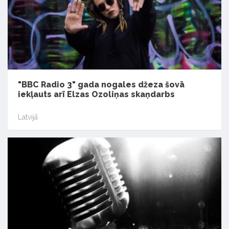
"BBC Radio 3" gada nogales džeza šovā
iekļauts arī Elzas Ozoliņas skaņdarbs
Latvijā