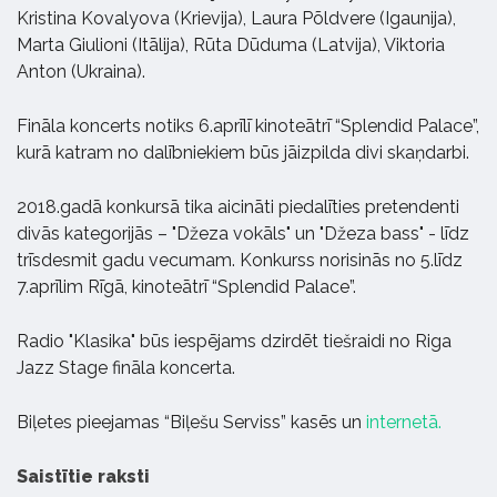
Kristina Kovalyova (Krievija), Laura Põldvere (Igaunija),
Marta Giulioni (Itālija), Rūta Dūduma (Latvija), Viktoria
Anton (Ukraina).
Fināla koncerts notiks 6.aprīlī kinoteātrī “Splendid Palace”,
kurā katram no dalībniekiem būs jāizpilda divi skaņdarbi.
2018.gadā konkursā tika aicināti piedalīties pretendenti
divās kategorijās – "Džeza vokāls" un "Džeza bass" - līdz
trīsdesmit gadu vecumam. Konkurss norisinās no 5.līdz
7.aprīlim Rīgā, kinoteātrī “Splendid Palace”.
Radio "Klasika" būs iespējams dzirdēt tiešraidi no Riga
Jazz Stage fināla koncerta.
Biļetes pieejamas “Biļešu Serviss” kasēs un
i
nternetā.
Saistītie raksti