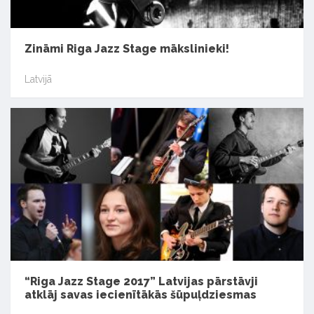
Zināmi Riga Jazz Stage mākslinieki!
Latvijā
“Riga Jazz Stage 2017” Latvijas pārstāvji
atklāj savas iecienītākās šūpuļdziesmas