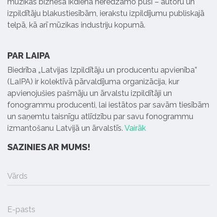
mūzikas biznesa ikdienā neredzamo pusi – autoru un
izpildītāju blakustiesībām, ierakstu izpildījumu publiskajā
telpā, kā arī mūzikas industriju kopumā.
PAR LAIPA
Biedrība „Latvijas Izpildītāju un producentu apvienība”
(LaIPA) ir kolektīvā pārvaldījuma organizācija, kur
apvienojušies pašmāju un ārvalstu izpildītāji un
fonogrammu producenti, lai iestātos par savām tiesībām
un saņemtu taisnīgu atlīdzību par savu fonogrammu
izmantošanu Latvijā un ārvalstīs.
Vairāk
SAZINIES AR MUMS!
Vārds
E-pasts