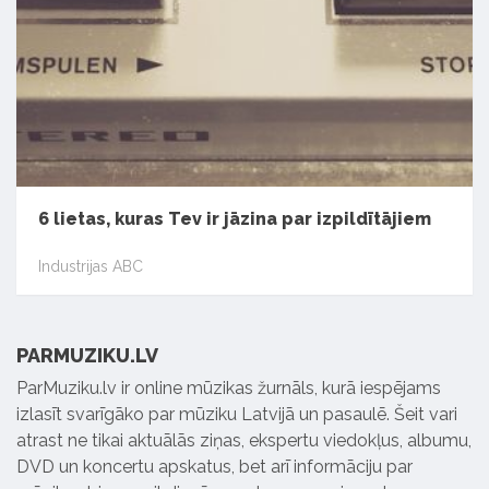
6 lietas, kuras Tev ir jāzina par izpildītājiem
Industrijas ABC
PARMUZIKU.LV
ParMuziku.lv ir online mūzikas žurnāls, kurā iespējams
izlasīt svarīgāko par mūziku Latvijā un pasaulē. Šeit vari
atrast ne tikai aktuālās ziņas, ekspertu viedokļus, albumu,
DVD un koncertu apskatus, bet arī informāciju par