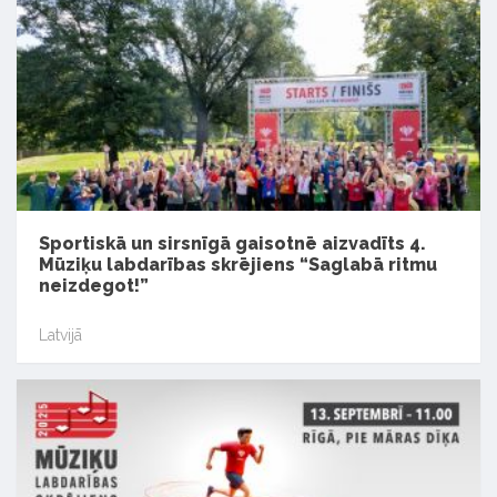
Sportiskā un sirsnīgā gaisotnē aizvadīts 4.
Mūziķu labdarības skrējiens “Saglabā ritmu
neizdegot!”
Latvijā