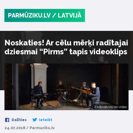
PARMŪZIKU.LV
/ LATVIJĀ
Noskaties! Ar cēlu mērķi radītajai
dziesmai “Pirms” tapis videoklips
Ekrānšāviņš no video
Dalīties
Ieteikt
24.07.2018 / Parmuziku.lv