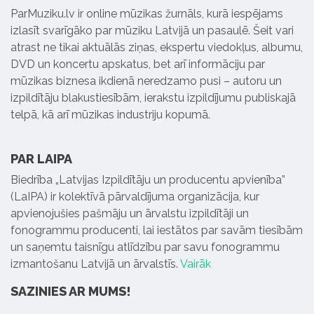
ParMuziku.lv ir online mūzikas žurnāls, kurā iespējams
izlasīt svarīgāko par mūziku Latvijā un pasaulē. Šeit vari
atrast ne tikai aktuālās ziņas, ekspertu viedokļus, albumu,
DVD un koncertu apskatus, bet arī informāciju par
mūzikas biznesa ikdienā neredzamo pusi – autoru un
izpildītāju blakustiesībām, ierakstu izpildījumu publiskajā
telpā, kā arī mūzikas industriju kopumā.
PAR LAIPA
Biedrība „Latvijas Izpildītāju un producentu apvienība”
(LaIPA) ir kolektīvā pārvaldījuma organizācija, kur
apvienojušies pašmāju un ārvalstu izpildītāji un
fonogrammu producenti, lai iestātos par savām tiesībām
un saņemtu taisnīgu atlīdzību par savu fonogrammu
izmantošanu Latvijā un ārvalstīs.
Vairāk
SAZINIES AR MUMS!