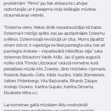
problēmām. “Pirms” jau tiek atskaņota Latvijas
radiostacijās un ir pieejama visās lielākajās mūzikas
straumēšanas vietnēs.
“Dziesma vieno. Nekas ātrāk nesadraudzējas kā balsis.
Dziesmai ir milzīgs spēks, kas jau apstiprinājies Dziesmu
svētkos, Dziesmotajā revolūcijā un citur… Mums jāpalīdz
otram dzīvot. Ir vajadzīga ne tikai pasniegta roka, bet arī
pasniegta dvēsele – vispatiesākā mīlestības sēja,” saka
dziesmas līdzautors Valdis Atāls. Jau šī gada augustā
notiks otrā “Fonda Līdzskaņa” radošā nometne, kurā
piedalīsies mūziķi Atis Zviedris, Jānis Holšteins–Upmanis,
Rolands Balodis–Ūdris, Kārlis Auzāns, Kārlis Būmeisters,
Valters Frīdenbergs, Vita Baļčunaite, Rihards Zaļupe,
Andrejs Osokins, Katrīna Gupalo, Katrīna Dimanta,
Elizabete Vētra u.c.
Lai nometnes gaitā mūziķiem tiktu nodrošināti
nepieciešamie medicīniskie un sadzīviskie apstākļi,