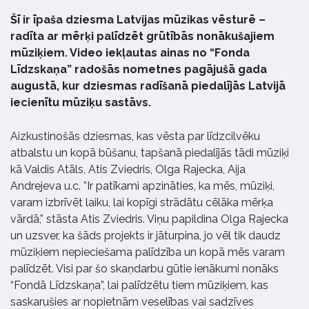
Šī ir īpaša dziesma Latvijas mūzikas vēsturē –
radīta ar mērķi palīdzēt grūtībās nonākušajiem
mūziķiem. Video iekļautas ainas no “Fonda
Līdzskaņa” radošās nometnes pagājušā gada
augustā, kur dziesmas radīšanā piedalījās Latvijā
iecienītu mūziķu sastāvs.
Aizkustinošās dziesmas, kas vēsta par līdzcilvēku
atbalstu un kopā būšanu, tapšanā piedalījās tādi mūziķi
kā Valdis Atāls, Atis Zviedris, Olga Rajecka, Aija
Andrejeva u.c. ”Ir patīkami apzināties, ka mēs, mūziķi,
varam izbrīvēt laiku, lai kopīgi strādātu cēlāka mērķa
vārdā,” stāsta Atis Zviedris. Viņu papildina Olga Rajecka
un uzsver, ka šāds projekts ir jāturpina, jo vēl tik daudz
mūziķiem nepieciešama palīdzība un kopā mēs varam
palīdzēt. Visi par šo skaņdarbu gūtie ienākumi nonāks
“Fondā Līdzskaņa”, lai palīdzētu tiem mūziķiem, kas
saskarušies ar nopietnām veselības vai sadzīves