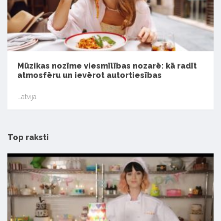
Mūzikas nozīme viesmīlības nozarē: kā radīt
atmosfēru un ievērot autortiesības
Latvijā
Top raksti