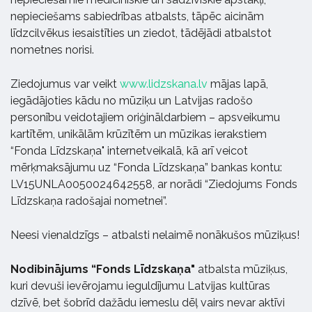
nepieciešams sabiedrības atbalsts, tāpēc aicinām
līdzcilvēkus iesaistīties un ziedot, tādējādi atbalstot
nometnes norisi.
Ziedojumus var veikt
www.lidzskana.lv
mājas lapā,
iegādājoties kādu no mūziķu un Latvijas radošo
personību veidotajiem oriģināldarbiem – apsveikumu
kartītēm, unikālām krūzītēm un mūzikas ierakstiem
“Fonda Līdzskaņa" internetveikalā, kā arī veicot
mērķmaksājumu uz “Fonda Līdzskaņa” bankas kontu:
LV15UNLA0050024642558, ar norādi “Ziedojums Fonds
Līdzskaņa radošajai nometnei”.
Neesi vienaldzīgs – atbalsti nelaimē nonākušos mūziķus!
Nodibinājums “Fonds Līdzskaņa"
atbalsta mūziķus,
kuri devuši ievērojamu ieguldījumu Latvijas kultūras
dzīvē, bet šobrīd dažādu iemeslu dēļ vairs nevar aktīvi