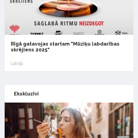
Rīgā gatavojas startam "Mūziķu labdarības
skrējiens 2025"
Latvijā
Ekskluzīvi