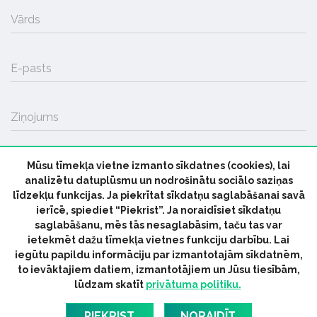
Vārds
E-pasts
Ziņojums
Mūsu tīmekļa vietne izmanto sīkdatnes (cookies), lai
SŪTĪT
analizētu datuplūsmu un nodrošinātu sociālo saziņas
līdzekļu funkcijas. Ja piekrītat sīkdatņu saglabāšanai savā
ierīcē, spiediet “Piekrist”. Ja noraidīsiet sīkdatņu
saglabāšanu, mēs tās nesaglabāsim, taču tas var
ietekmēt dažu tīmekļa vietnes funkciju darbību. Lai
iegūtu papildu informāciju par izmantotajām sīkdatnēm,
© 2026 parmuziku.lv, visas tiesības paturētas
to ievāktajiem datiem, izmantotājiem un Jūsu tiesībām,
lūdzam skatīt
privātuma politiku.
RSS:
ParMuziku.lv
Mūzikas Ziņas
Industrijas Ziņas
Industrijas ABC
Mūzika Biznesam
Latvijas oficiālais
PIEKRIST
NORAIDĪT