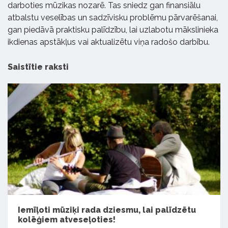
darboties mūzikas nozarē. Tas sniedz gan finansiālu
atbalstu veselības un sadzīvisku problēmu pārvarēšanai,
gan piedāvā praktisku palīdzību, lai uzlabotu mākslinieka
ikdienas apstākļus vai aktualizētu viņa radošo darbību.
Saistītie raksti
Iemīļoti mūziķi rada dziesmu, lai palīdzētu
kolēģiem atveseļoties!