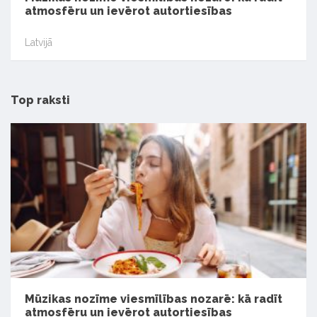
atmosfēru un ievērot autortiesības
Latvijā
Top raksti
Mūzikas nozīme viesmīlības nozarē: kā radīt
atmosfēru un ievērot autortiesības