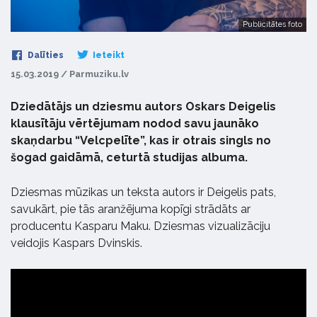
Publicitātes foto
Dalīties
Ieteikt
15.03.2019 / Parmuziku.lv
Dziedātājs un dziesmu autors Oskars Deigelis
klausītāju vērtējumam nodod savu jaunāko
skaņdarbu “Velcpelīte”, kas ir otrais singls no
šogad gaidāmā, ceturtā studijas albuma.
Dziesmas mūzikas un teksta autors ir Deigelis pats,
savukārt, pie tās aranžējuma kopīgi strādāts ar
producentu Kasparu Maku. Dziesmas vizualizāciju
veidojis Kaspars Dvinskis.