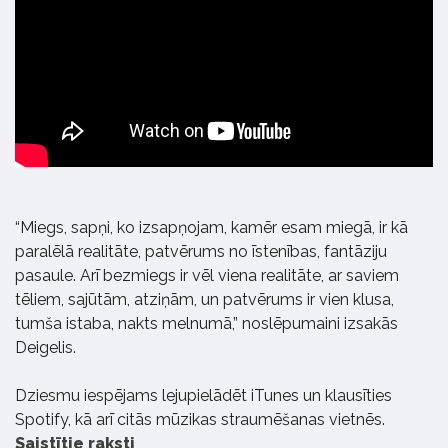
“Miegs, sapņi, ko izsapņojam, kamēr esam miegā, ir kā
paralēlā realitāte, patvērums no īstenības, fantāziju
pasaule. Arī bezmiegs ir vēl viena realitāte, ar saviem
tēliem, sajūtām, atziņām, un patvērums ir vien klusa,
tumša istaba, nakts melnumā,” noslēpumaini izsakās
Deigelis.
Dziesmu iespējams lejupielādēt iTunes un klausīties
Spotify, kā arī citās mūzikas straumēšanas vietnēs.
Saistītie raksti