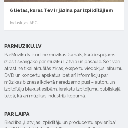
6 lietas, kuras Tev ir jāzina par izpildītājiem
Industrijas ABC
PARMUZIKU.LV
ParMuziku.lv ir online mūzikas žurnāls, kurā iespējams
izlasīt svarīgāko par mūziku Latvijā un pasaulē. Šeit vari
atrast ne tikai aktuālās ziņas, ekspertu viedokļus, albumu,
DVD un koncertu apskatus, bet arī informāciju par
mūzikas biznesa ikdienā neredzamo pusi – autoru un
izpildītāju blakustiesībām, ierakstu izpildījumu publiskajā
telpā, kā arī mūzikas industriju kopumā.
PAR LAIPA
Biedrība „Latvijas Izpildītāju un producentu apvienība”