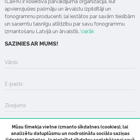
(LaIPA) ir kolektīvā pārvaldījuma organizācija, kur
apvienojušies pašmāju un ārvalstu izpildītāji un
fonogrammu producenti, lai iestātos par savām tiesībām
un saņemtu taisnīgu atlīdzību par savu fonogrammu
izmantošanu Latvijā un ārvalstīs.
Vairāk
SAZINIES AR MUMS!
Vārds
E-pasts
Ziņojums
Mūsu tīmekļa vietne izmanto sīkdatnes (cookies), lai
SŪTĪT
analizētu datuplūsmu un nodrošinātu sociālo saziņas