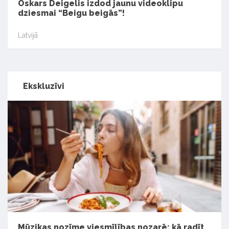
Oskars Deigelis izdod jaunu videoklipu
dziesmai “Beigu beigās”!
Latvijā
Ekskluzīvi
Mūzikas nozīme viesmīlības nozarē: kā radīt