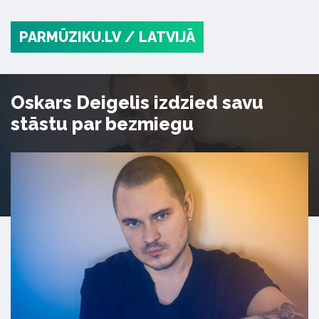
PARMŪZIKU.LV
/ LATVIJĀ
Oskars Deigelis izdzied savu
stāstu par bezmiegu