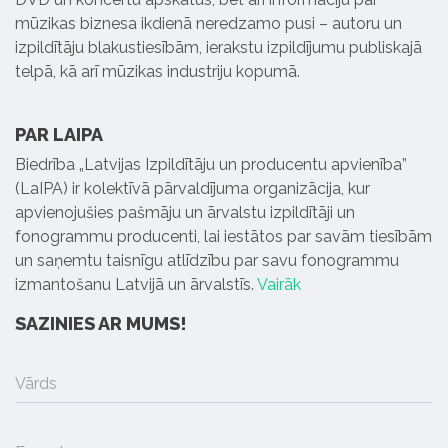
mūzikas biznesa ikdienā neredzamo pusi – autoru un
izpildītāju blakustiesībām, ierakstu izpildījumu publiskajā
telpā, kā arī mūzikas industriju kopumā.
PAR LAIPA
Biedrība „Latvijas Izpildītāju un producentu apvienība”
(LaIPA) ir kolektīvā pārvaldījuma organizācija, kur
apvienojušies pašmāju un ārvalstu izpildītāji un
fonogrammu producenti, lai iestātos par savām tiesībām
un saņemtu taisnīgu atlīdzību par savu fonogrammu
izmantošanu Latvijā un ārvalstīs.
Vairāk
SAZINIES AR MUMS!
Vārds