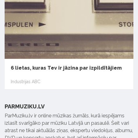
6 lietas, kuras Tev ir jāzina par izpildītājiem
Industrijas ABC
PARMUZIKU.LV
ParMuziku.lv ir online mūzikas žurnāls, kurā iespējams
izlasīt svarīgāko par mūziku Latvijā un pasaulē. Šeit vari
atrast ne tikai aktuālās ziņas, ekspertu viedokļus, albumu,
DVD un koncertu apskatus, bet arī informāciju par