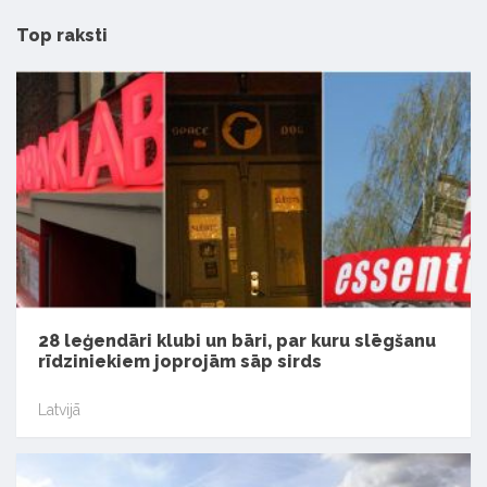
Top raksti
28 leģendāri klubi un bāri, par kuru slēgšanu
rīdziniekiem joprojām sāp sirds
Latvijā