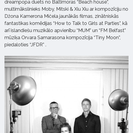
dreampopa duets no Baltimoras “Beach house”,
multimākslinieks Moby, Mitski & Xiu Xiu ar kompozīciju no
Džona Kamerona Mičela jaunākās filmas, zinātniskās
fantastikas komēdijas “How to Talk to Girls at Parties”, kā
arī islandiešu muzikālo apvienību “MUM” un “FM Belfast”
mūziķa Orvara Samarasona kompozīcija “Tiny Moon”,
piedaloties “JFDR” .