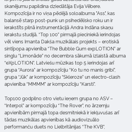
skanējumu papildina dziedātāja Evija Vēbere.
Kompozīcija ir no viņa pēdējā soloalbuma "Ass", kas
balansē starp post-punk un psihedēlisko roku un ir
ierakstīts pilnā instrumentācijā Andra Indāna skaņu
ierakstu studijā. “Top 100” pirmajā pieciniekā ierindojas
vēl viens Imanta Dakša muzikālais projekts – erotiskā
sintīpopa apvienība “The Bubble Gum expLOTION” ar
singlu “Limonāde” no decembra sākumā izlaistā albuma
“eXpLOTION”. Latviešu mūzikas top 5 ierindojas arī
grupa “Aurora” ar kompozīciju “Ko tu no manis gribi”,
grupa “Jūk” ar kompozīciju “Skleroze” un electro-clash
apvienība “MMMM” ar kompozīciju “Karsti”.
Top100 godpilno otro vietu ieņem grupa no ASV –
“Interpol” ar kompozīcīju “The Rover”, no ārzemju
apvienībām pirmajā topa desmitniekā ir iekļuvušas arī
tādas muzikālas apvienības kā audiovizuālo
performanču duets no Lielbritānijas “The KVB”,