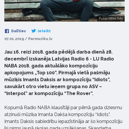
Publicitātes foto
Dalīties
Ieteikt
07.01.2019 / Parmuziku.lv
Jau 16. reizi 2018. gada pēdējā darba dienā 28.
decembrī izskanēja Latvijas Radio 6 - LU Radio
NABA 2018. gada aktuālāko kompozīciju
apkopojums „Top 100”. Pirmajā vietā pašmāju
mūziķis Imants Daksis ar kompozīciju “Idiots”,
savukārt otro vietu ieņem grupa no ASV –
“Interpol” ar kompozīciju “The Rover”.
Kopumā Radio NABA klausītāji par pērnā gada dziesmu
atzinuši mūziķa Imanta Dakša kompozīciju “Idiots”.
Imants Daksis sabiedrību iepazīstināja ar šo kompozīciju
īsi pirms jaunā skolas gada uzsākšanas. Skaņdarba