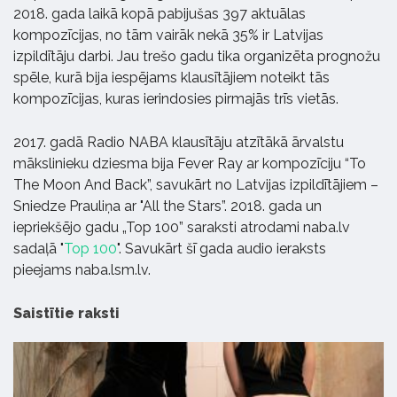
2018. gada laikā kopā pabijušas 397 aktuālas
kompozīcijas, no tām vairāk nekā 35% ir Latvijas
izpildītāju darbi. Jau trešo gadu tika organizēta prognožu
spēle, kurā bija iespējams klausītājiem noteikt tās
kompozīcijas, kuras ierindosies pirmajās trīs vietās.
2017. gadā Radio NABA klausītāju atzītākā ārvalstu
mākslinieku dziesma bija Fever Ray ar kompozīciju “To
The Moon And Back”, savukārt no Latvijas izpildītājiem –
Sniedze Prauliņa ar "All the Stars”. 2018. gada un
iepriekšējo gadu „Top 100” saraksti atrodami naba.lv
sadaļā "
Top 100
". Savukārt šī gada audio ieraksts
pieejams naba.lsm.lv.
Saistītie raksti