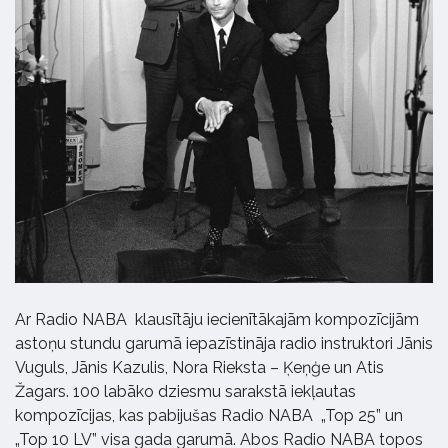
Ar Radio NABA klausītāju iecienītākajām kompozīcijām
astoņu stundu garumā iepazīstināja radio instruktori Jānis
Vuguls, Jānis Kazulis, Nora Rieksta – Ķeņģe un Atis
Žagars. 100 labāko dziesmu sarakstā iekļautas
kompozīcijas, kas pabijušas Radio NABA „Top 25” un
„Top 10 LV” visa gada garumā. Abos Radio NABA topos