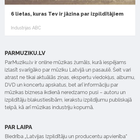
6 lietas, kuras Tev ir jāzina par izpildītājiem
Industrijas ABC
PARMUZIKU.LV
ParMuziku.lv ir online mūzikas žurnāls, kurā iespējams
izlasīt svarīgāko par mūziku Latvijā un pasaulē. Šeit vari
atrast ne tikai aktuālās ziņas, ekspertu viedokļus, albumu,
DVD un koncertu apskatus, bet arī informāciju par
mūzikas biznesa ikdienā neredzamo pusi – autoru un
izpildītāju blakustiesībām, ierakstu izpildījumu publiskajā
telpā, kā arī mūzikas industriju kopumā.
PAR LAIPA
Biedrība „Latvijas Izpildītāju un producentu apvienība”