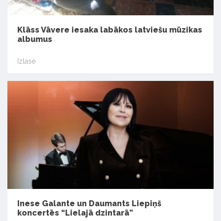
Klāss Vāvere iesaka labākos latviešu mūzikas
albumus
Izlase
Inese Galante un Daumants Liepiņš
koncertēs “Lielajā dzintarā”