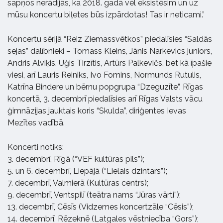
sapņos nerādījās, ka 2018. gadā vēl eksistēsim un uz
mūsu koncertu biļetes būs izpārdotas! Tas ir neticami.”
Koncertu sērijā “Reiz Ziemassvētkos” piedalīsies “Saldās
sejas” dalībnieki – Tomass Kleins, Jānis Narkevics juniors,
Andris Alviķis, Uģis Tirzītis, Artūrs Palkevičs, bet kā īpašie
viesi, arī Lauris Reiniks, Ivo Fomins, Normunds Rutulis,
Katrīna Bindere un bērnu popgrupa “Dzeguzīte”. Rīgas
koncertā, 3. decembrī piedalīsies arī Rīgas Valsts vācu
ģimnāzijas jauktais koris “Skulda”, diriģentes Ievas
Mezītes vadībā.
Koncerti notiks:
3. decembrī, Rīgā (“VEF kultūras pils”);
5. un 6. decembrī, Liepājā (“Lielais dzintars”);
7. decembrī, Valmierā (Kultūras centrs);
9. decembrī, Ventspilī (teātra nams “Jūras vārti”);
13. decembrī, Cēsīs (Vidzemes koncertzāle “Cēsis”);
14. decembrī, Rēzeknē (Latgales vēstniecība “Gors”);