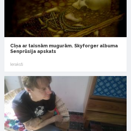
Cīņa ar taisnām mugurām. Skyforger albuma
Senprūsija apskats
Ieraksti