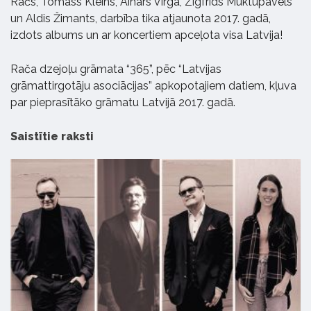
Račs, Tomass Kleins, Ainars Virga, Zigfrīds Muktupāvels
un Aldis Žimants, darbība tika atjaunota 2017. gadā,
izdots albums un ar koncertiem apceļota visa Latvija!
Rača dzejoļu grāmata “365”, pēc “Latvijas
grāmattirgotāju asociācijas” apkopotajiem datiem, kļuva
par pieprasītāko grāmatu Latvijā 2017. gadā.
Saistītie raksti