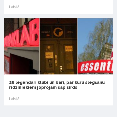
Latvijā
28 leģendāri klubi un bāri, par kuru slēgšanu
rīdziniekiem joprojām sāp sirds
Latvijā