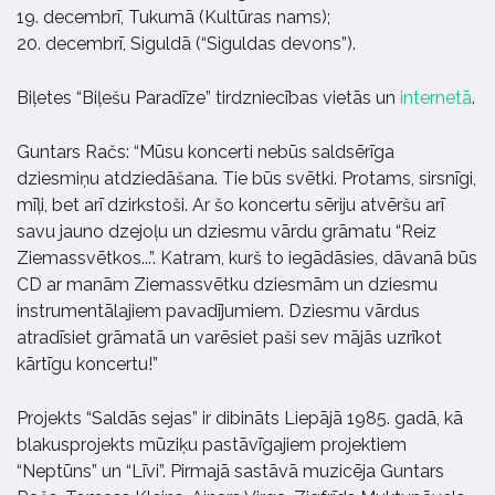
19. decembrī, Tukumā (Kultūras nams);
20. decembrī, Siguldā (“Siguldas devons”).
Biļetes “Biļešu Paradīze” tirdzniecības vietās un
internetā
.
Guntars Račs: “Mūsu koncerti nebūs saldsērīga
dziesmiņu atdziedāšana. Tie būs svētki. Protams, sirsnīgi,
mīļi, bet arī dzirkstoši. Ar šo koncertu sēriju atvēršu arī
savu jauno dzejoļu un dziesmu vārdu grāmatu “Reiz
Ziemassvētkos...”. Katram, kurš to iegādāsies, dāvanā būs
CD ar manām Ziemassvētku dziesmām un dziesmu
instrumentālajiem pavadījumiem. Dziesmu vārdus
atradīsiet grāmatā un varēsiet paši sev mājās uzrīkot
kārtīgu koncertu!”
Projekts “Saldās sejas” ir dibināts Liepājā 1985. gadā, kā
blakusprojekts mūziķu pastāvīgajiem projektiem
“Neptūns” un “Līvi”. Pirmajā sastāvā muzicēja Guntars