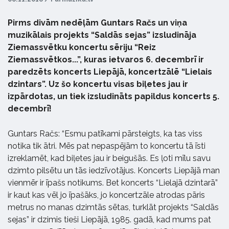
Pirms divām nedēļām Guntars Račs un viņa
muzikālais projekts “Saldās sejas” izsludināja
Ziemassvētku koncertu sēriju “Reiz
Ziemassvētkos...”, kuras ietvaros 6. decembrī ir
paredzēts koncerts Liepājā, koncertzālē “Lielais
dzintars”. Uz šo koncertu visas biļetes jau ir
izpārdotas, un tiek izsludināts papildus koncerts 5.
decembrī!
Guntars Račs: “Esmu patīkami pārsteigts, ka tas viss
notika tik ātri. Mēs pat nepaspējām to koncertu tā īsti
izreklamēt, kad biļetes jau ir beigušās. Es ļoti mīlu savu
dzimto pilsētu un tās iedzīvotājus. Koncerts Liepājā man
vienmēr ir īpašs notikums. Bet koncerts “Lielajā dzintarā”
ir kaut kas vēl jo īpašāks, jo koncertzāle atrodas pāris
metrus no manas dzimtās sētas, turklāt projekts “Saldās
sejas” ir dzimis tieši Liepājā, 1985. gadā, kad mums pat