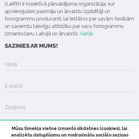
(LaIPA) ir kolektīvā pārvaldījuma organizācija, kur
apvienojušies pašmāju un ārvalstu izpildītāji un
fonogrammu producenti, lai iestātos par savām tiesībām
un saņemtu taisnīgu atlīdzību par savu fonogrammu
izmantošanu Latvijā un ārvalstīs.
Vairāk
SAZINIES AR MUMS!
Vārds
E-pasts
Ziņojums
Mūsu tīmekļa vietne izmanto sīkdatnes (cookies), lai
SŪTĪT
analizētu datuplūsmu un nodrošinātu sociālo saziņas