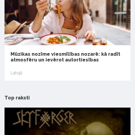
Mūzikas nozīme viesmīlības nozarē: kā radīt
atmosfēru un ievērot autortiesības
Latvijā
Top raksti