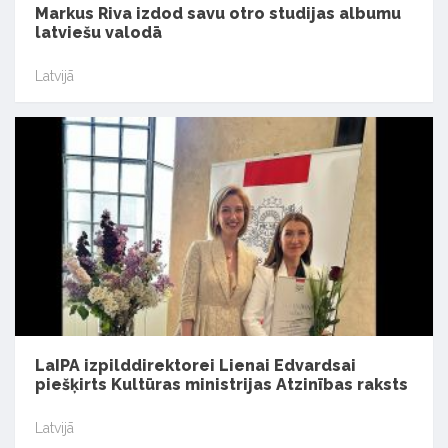
Markus Riva izdod savu otro studijas albumu
latviešu valodā
Latvijā
LaIPA izpilddirektorei Lienai Edvardsai
piešķirts Kultūras ministrijas Atzinības raksts
Latvijā