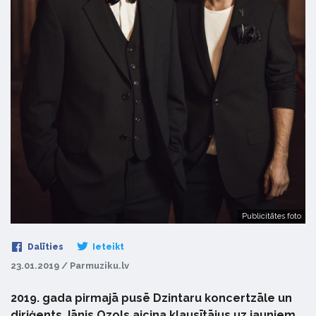
Publicitātes foto
Dalīties
Ieteikt
23.01.2019 / Parmuziku.lv
2019. gada pirmajā pusē Dzintaru koncertzāle un
diriģents Jānis Ozols aicina klausītājus uz jauniem