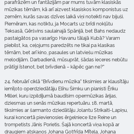
parafrāzēm un fantāzijām par mums tuvām klasiskās
mūzikas tēmām, kā arī aizvest klasiskos komponistus uz
zemēm, kurās savas dzīves laikā viņi noteikti nav bijuši.
Piemēram, kas notiktu, ja Mocarts uz brīdi nokļūtu
Teksasā, Gēršvins saulainajā Spānijā, bet Bahs nedaudz
pastaigātos pa vasarīgo Havanu tālajā Kubā? Varam
piebilst, ka, ceļojums paredzēts ne tikai pa klasikas
tēmām, bet arī kino, pasaules un latviešu mūzikas
melodijām. Darbadienā, mūsuprāt, šādas ieceres nebūtu
prātīgi īstenot, bet brīvdienā – kāpēc gan ne?”
24. februārī ciklā “Brīvdienu mūzika” tiksimies ar klausītāju
iemīļoto operdziedātāju Elīnu Šimku un pianisti Ēriku
Milleri, kuru izpildījumā baudīsim opermūzikas ārijas,
dziesmas un senās mūzikas repertuāru. 18. martā,
tiksimies ar šarmanto dziedātāju Jolantu Strikaiti-Lapiņu,
kurai koncertā pievienosies ērģelniece Ilze Reine un
trompetists Jānis Porietis. Šajā koncertā viņa kopā ar
draugiem atskaņos Johana Gotfrīda Mītela, Johana