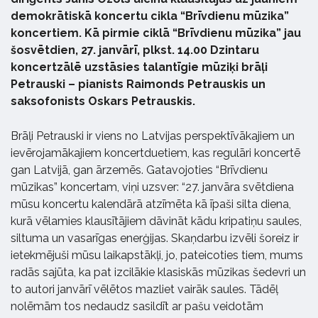
demokrātiskā koncertu cikla “Brīvdienu mūzika”
koncertiem. Kā pirmie ciklā “Brīvdienu mūzika” jau
šosvētdien, 27. janvārī, plkst. 14.00 Dzintaru
koncertzālē uzstāsies talantīgie mūziķi brāļi
Petrauski – pianists Raimonds Petrauskis un
saksofonists Oskars Petrauskis.
Brāļi Petrauski ir viens no Latvijas perspektīvākajiem un
ievērojamākajiem koncertduetiem, kas regulāri koncertē
gan Latvijā, gan ārzemēs. Gatavojoties “Brīvdienu
mūzikas” koncertam, viņi uzsver: “27. janvāra svētdiena
mūsu koncertu kalendārā atzīmēta kā īpaši silta diena,
kurā vēlamies klausītājiem dāvināt kādu kripatiņu saules,
siltuma un vasarīgas enerģijas. Skaņdarbu izvēli šoreiz ir
ietekmējuši mūsu laikapstākļi, jo, pateicoties tiem, mums
radās sajūta, ka pat izcilākie klasiskās mūzikas šedevri un
to autori janvārī vēlētos mazliet vairāk saules. Tādēļ
nolēmām tos nedaudz sasildīt ar pašu veidotām