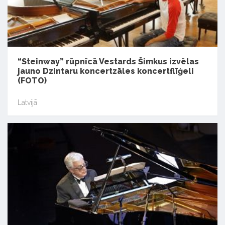
“Steinway” rūpnīcā Vestards Šimkus izvēlas
jauno Dzintaru koncertzāles koncertflīģeli
(FOTO)
Latvijā