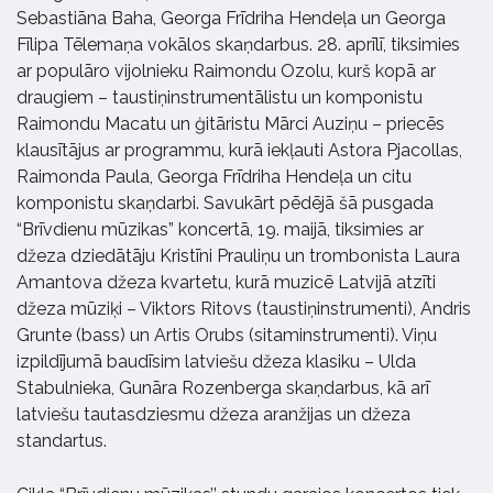
Sebastiāna Baha, Georga Frīdriha Hendeļa un Georga
Fīlipa Tēlemaņa vokālos skaņdarbus. 28. aprīlī, tiksimies
ar populāro vijolnieku Raimondu Ozolu, kurš kopā ar
draugiem – taustiņinstrumentālistu un komponistu
Raimondu Macatu un ģitāristu Mārci Auziņu – priecēs
klausītājus ar programmu, kurā iekļauti Astora Pjacollas,
Raimonda Paula, Georga Frīdriha Hendeļa un citu
komponistu skaņdarbi. Savukārt pēdējā šā pusgada
“Brīvdienu mūzikas” koncertā, 19. maijā, tiksimies ar
džeza dziedātāju Kristīni Prauliņu un trombonista Laura
Amantova džeza kvartetu, kurā muzicē Latvijā atzīti
džeza mūziķi – Viktors Ritovs (taustiņinstrumenti), Andris
Grunte (bass) un Artis Orubs (sitaminstrumenti). Viņu
izpildījumā baudīsim latviešu džeza klasiku – Ulda
Stabulnieka, Gunāra Rozenberga skaņdarbus, kā arī
latviešu tautasdziesmu džeza aranžijas un džeza
standartus.