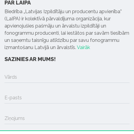
PAR LAIPA
Biedrība „Latvijas Izpildītāju un producentu apvienība”
(LaIPA) ir kolektīvā pārvaldījuma organizācija, kur
apvienojušies pašmāju un ārvalstu izpildītāji un
fonogrammu producenti, lai iestātos par savām tiesībām
un saņemtu taisnīgu atlīdzību par savu fonogrammu
izmantošanu Latvijā un ārvalstīs.
Vairāk
SAZINIES AR MUMS!
Vārds
E-pasts
Ziņojums