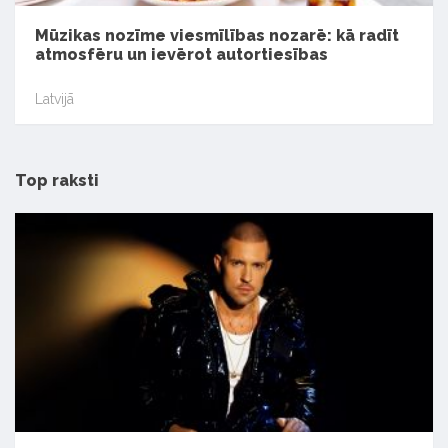
Mūzikas nozīme viesmīlības nozarē: kā radīt
atmosfēru un ievērot autortiesības
Latvijā
Top raksti