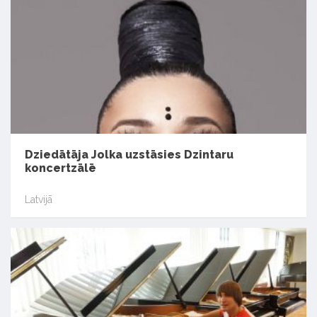
Dziedātāja Jolka uzstāsies Dzintaru
koncertzālē
Latvijā