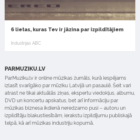
6 lietas, kuras Tev ir jāzina par izpildītājiem
Industrijas ABC
PARMUZIKU.LV
ParMuziku.lv ir online mūzikas žurnāls, kurā iespējams
izlasīt svarīgāko par mūziku Latvijā un pasaulē. Šeit vari
atrast ne tikai aktuālās ziņas, ekspertu viedokļus, albumu,
DVD un koncertu apskatus, bet arī informāciju par
mūzikas biznesa ikdienā neredzamo pusi – autoru un
izpildītāju blakustiesībām, ierakstu izpildījumu publiskajā
telpā, kā arī mūzikas industriju kopumā.