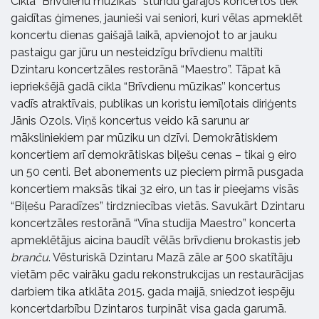
Cikla “Brīvdienu mūzikas’’ stundu garajos koncertos tiek
gaidītas ģimenes, jaunieši vai seniori, kuri vēlas apmeklēt
koncertu dienas gaišajā laikā, apvienojot to ar jauku
pastaigu gar jūru un nesteidzīgu brīvdienu maltīti
Dzintaru koncertzāles restorānā “Maestro”. Tāpat kā
iepriekšējā gadā cikla “Brīvdienu mūzikas’’ koncertus
vadīs atraktīvais, publikas un koristu iemīļotais diriģents
Jānis Ozols. Viņš koncertus veido kā sarunu ar
māksliniekiem par mūziku un dzīvi. Demokrātiskiem
koncertiem arī demokrātiskas biļešu cenas – tikai 9 eiro
un 50 centi. Bet abonements uz pieciem pirmā pusgada
koncertiem maksās tikai 32 eiro, un tas ir pieejams visās
“Biļešu Paradīzes” tirdzniecības vietās. Savukārt Dzintaru
koncertzāles restorānā “Vīna studija Maestro” koncerta
apmeklētājus aicina baudīt vēlās brīvdienu brokastis jeb
branču
. Vēsturiskā Dzintaru Mazā zāle ar 500 skatītāju
vietām pēc vairāku gadu rekonstrukcijas un restaurācijas
darbiem tika atklāta 2015. gada maijā, sniedzot iespēju
koncertdarbību Dzintaros turpināt visa gada garumā.