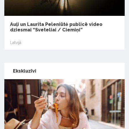
Auļi un Laurita Peleniūtė publicē video
dziesmai “Sveteliai / Ciemiņi”
Latvijā
Ekskluzīvi