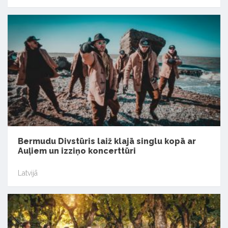
Bermudu Divstūris laiž klajā singlu kopā ar
Auļiem un izziņo koncerttūri
Latvijā