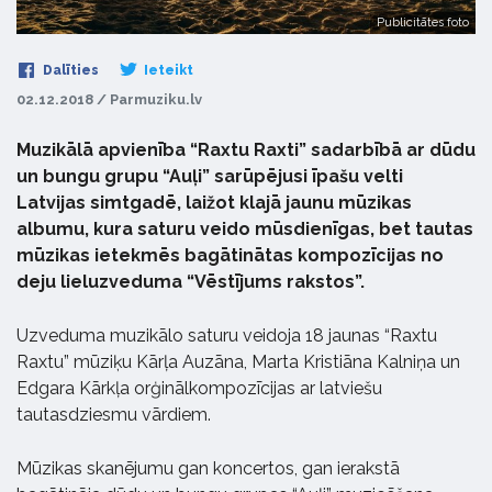
Publicitātes foto
Dalīties
Ieteikt
02.12.2018 / Parmuziku.lv
Muzikālā apvienība “Raxtu Raxti” sadarbībā ar dūdu
un bungu grupu “Auļi” sarūpējusi īpašu velti
Latvijas simtgadē, laižot klajā jaunu mūzikas
albumu, kura saturu veido mūsdienīgas, bet tautas
mūzikas ietekmēs bagātinātas kompozīcijas no
deju lieluzveduma “Vēstījums rakstos”.
Uzveduma muzikālo saturu veidoja 18 jaunas “Raxtu
Raxtu” mūziķu Kārļa Auzāna, Marta Kristiāna Kalniņa un
Edgara Kārkļa orģinālkompozīcijas ar latviešu
tautasdziesmu vārdiem.
Mūzikas skanējumu gan koncertos, gan ierakstā