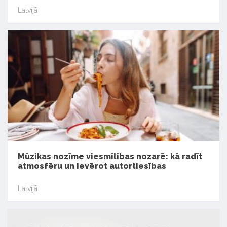
Latvijā
Mūzikas nozīme viesmīlības nozarē: kā radīt
atmosfēru un ievērot autortiesības
Latvijā