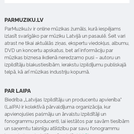
PARMUZIKU.LV
ParMuziku.lv ir online mūzikas žurnāls, kurā iespējams
izlasīt svarīgāko par mūziku Latvijā un pasaulē. Šeit vari
atrast ne tikai aktuālās ziņas, ekspertu viedokļus, albumu,
DVD un koncertu apskatus, bet arī informāciju par
mūzikas biznesa ikdienā neredzamo pusi – autoru un
izpildītāju blakustiesībām, ierakstu izpildījumu publiskajā
telpā, kā arī mūzikas industriju kopumā.
PAR LAIPA
Biedrība „Latvijas Izpildītāju un producentu apvienība”
(LaIPA) ir kolektīvā pārvaldījuma organizācija, kur
apvienojušies pašmāju un ārvalstu izpildītāji un
fonogrammu producenti, lai iestātos par savām tiesībām
un saņemtu taisnīgu atlīdzību par savu fonogrammu