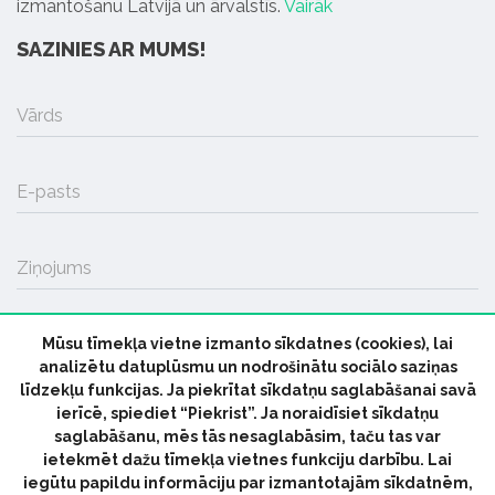
izmantošanu Latvijā un ārvalstīs.
Vairāk
SAZINIES AR MUMS!
Vārds
E-pasts
Ziņojums
Mūsu tīmekļa vietne izmanto sīkdatnes (cookies), lai
SŪTĪT
analizētu datuplūsmu un nodrošinātu sociālo saziņas
līdzekļu funkcijas. Ja piekrītat sīkdatņu saglabāšanai savā
ierīcē, spiediet “Piekrist”. Ja noraidīsiet sīkdatņu
saglabāšanu, mēs tās nesaglabāsim, taču tas var
ietekmēt dažu tīmekļa vietnes funkciju darbību. Lai
iegūtu papildu informāciju par izmantotajām sīkdatnēm,