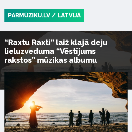
PARMŪZIKU.LV
/ LATVIJĀ
“Raxtu Raxti” laiž klajā deju
lieluzveduma “Vēstījums
rakstos” mūzikas albumu