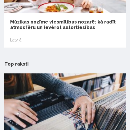
Mūzikas nozīme viesmīlības nozarē: kā radīt
atmosfēru un ievērot autortiesības
Latvijā
Top raksti