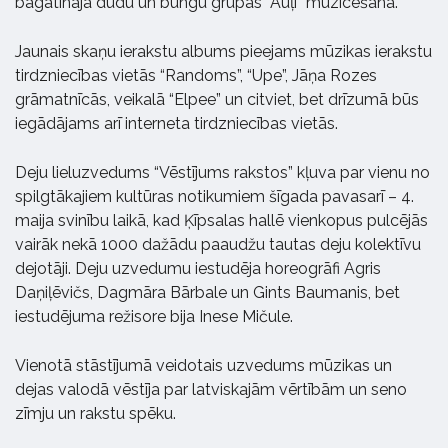
bagātināja dūdu un bungu grupas “Auļi” muzicēšana.
Jaunais skaņu ierakstu albums pieejams mūzikas ierakstu
tirdzniecības vietās “Randoms”, “Upe”, Jāņa Rozes
grāmatnīcās, veikalā “Elpee” un citviet, bet drīzumā būs
iegādājams arī interneta tirdzniecības vietās.
Deju lieluzvedums “Vēstījums rakstos” kļuva par vienu no
spilgtākajiem kultūras notikumiem šīgada pavasarī – 4.
maija svinību laikā, kad Ķīpsalas hallē vienkopus pulcējās
vairāk nekā 1000 dažādu paaudžu tautas deju kolektīvu
dejotāji. Deju uzvedumu iestudēja horeogrāfi
Agris
Daņiļēvičs, Dagmāra Bārbale un Gints Baumanis, bet
iestudējuma režisore bija Inese Mičule.
Vienotā stāstījumā veidotais uzvedums mūzikas un
dejas valodā vēstīja par latviskajām vērtībām un seno
zīmju un rakstu spēku.