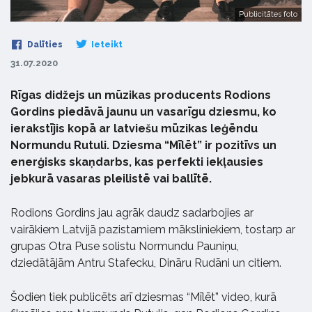
Publicitātes foto
Dalīties
Ieteikt
31.07.2020
Rīgas didžejs un mūzikas producents Rodions
Gordins piedāvā jaunu un vasarīgu dziesmu, ko
ierakstījis kopā ar latviešu mūzikas leģēndu
Normundu Rutuli. Dziesma “Mīlēt” ir pozitīvs un
enerģisks skaņdarbs, kas perfekti iekļausies
jebkurā vasaras pleilistē vai ballītē.
Rodions Gordins jau agrāk daudz sadarbojies ar
vairākiem Latvijā pazistamiem māksliniekiem, tostarp ar
grupas Otra Puse solistu Normundu Pauniņu,
dziedātājām Antru Stafecku, Dināru Rudāni un citiem.
Šodien tiek publicēts arī dziesmas “Mīlēt” video, kurā