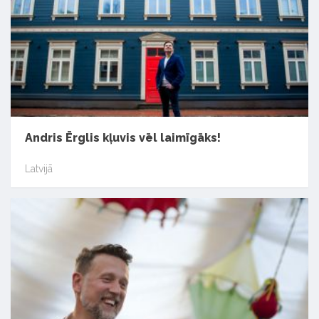
Andris Ērglis kļuvis vēl laimīgāks!
Latvijā