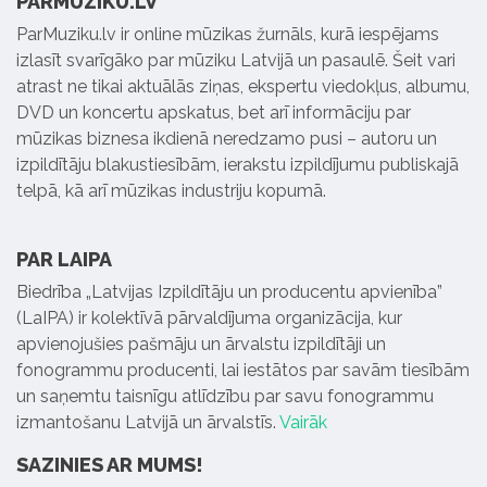
PARMUZIKU.LV
ParMuziku.lv ir online mūzikas žurnāls, kurā iespējams
izlasīt svarīgāko par mūziku Latvijā un pasaulē. Šeit vari
atrast ne tikai aktuālās ziņas, ekspertu viedokļus, albumu,
DVD un koncertu apskatus, bet arī informāciju par
mūzikas biznesa ikdienā neredzamo pusi – autoru un
izpildītāju blakustiesībām, ierakstu izpildījumu publiskajā
telpā, kā arī mūzikas industriju kopumā.
PAR LAIPA
Biedrība „Latvijas Izpildītāju un producentu apvienība”
(LaIPA) ir kolektīvā pārvaldījuma organizācija, kur
apvienojušies pašmāju un ārvalstu izpildītāji un
fonogrammu producenti, lai iestātos par savām tiesībām
un saņemtu taisnīgu atlīdzību par savu fonogrammu
izmantošanu Latvijā un ārvalstīs.
Vairāk
SAZINIES AR MUMS!