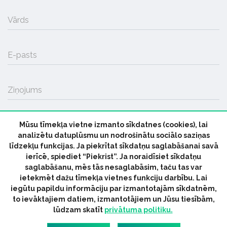
Vārds
E-pasts
Ziņojums
Mūsu tīmekļa vietne izmanto sīkdatnes (cookies), lai
SŪTĪT
analizētu datuplūsmu un nodrošinātu sociālo saziņas
līdzekļu funkcijas. Ja piekrītat sīkdatņu saglabāšanai savā
ierīcē, spiediet “Piekrist”. Ja noraidīsiet sīkdatņu
saglabāšanu, mēs tās nesaglabāsim, taču tas var
ietekmēt dažu tīmekļa vietnes funkciju darbību. Lai
iegūtu papildu informāciju par izmantotajām sīkdatnēm,
© 2026 parmuziku.lv, visas tiesības paturētas
to ievāktajiem datiem, izmantotājiem un Jūsu tiesībām,
lūdzam skatīt
privātuma politiku.
RSS:
ParMuziku.lv
Mūzikas Ziņas
Industrijas Ziņas
Industrijas ABC
Mūzika Biznesam
Latvijas oficiālais