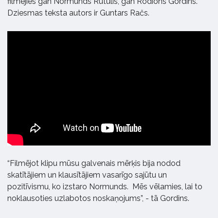
filmējies gan Normunds Rutulis, gan Rodions Gordins.
Dziesmas teksta autors ir Guntars Račs.
“Filmējot klipu mūsu galvenais mērķis bija nodod
skatītājiem un klausītājiem vasarīgo sajūtu un
pozitīvismu, ko izstaro Normunds. Mēs vēlamies, lai to
noklausoties uzlabotos noskaņojums”, - tā Gordins.