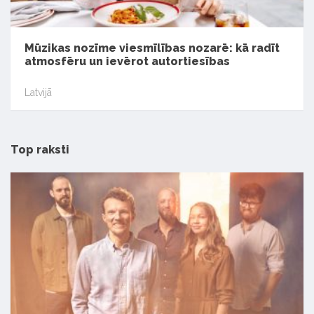
Mūzikas nozīme viesmīlības nozarē: kā radīt
atmosfēru un ievērot autortiesības
Latvijā
Top raksti