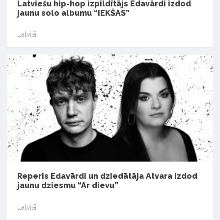
Latviešu hip-hop izpildītājs Edavārdi izdod
jaunu solo albumu “IEKŠAS”
Latvijā
Reperis Edavārdi un dziedātāja Atvara izdod
jaunu dziesmu “Ar dievu”
Latvijā