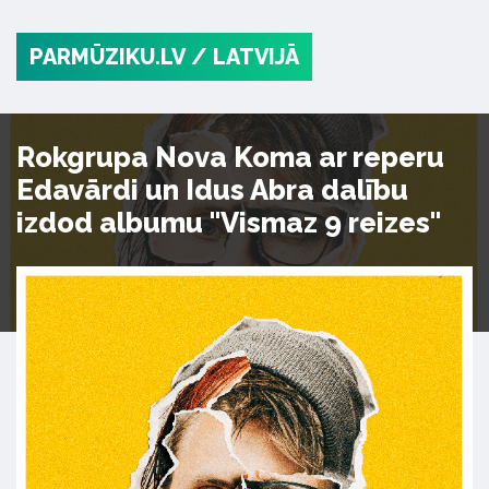
PARMŪZIKU.LV
/ LATVIJĀ
Rokgrupa Nova Koma ar reperu
Edavārdi un Idus Abra dalību
izdod albumu "Vismaz 9 reizes"