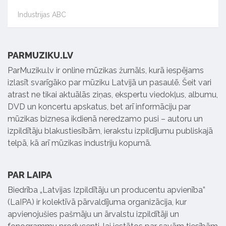
Industrijas ABC
PARMUZIKU.LV
ParMuziku.lv ir online mūzikas žurnāls, kurā iespējams
izlasīt svarīgāko par mūziku Latvijā un pasaulē. Šeit vari
atrast ne tikai aktuālās ziņas, ekspertu viedokļus, albumu,
DVD un koncertu apskatus, bet arī informāciju par
mūzikas biznesa ikdienā neredzamo pusi – autoru un
izpildītāju blakustiesībām, ierakstu izpildījumu publiskajā
telpā, kā arī mūzikas industriju kopumā.
PAR LAIPA
Biedrība „Latvijas Izpildītāju un producentu apvienība”
(LaIPA) ir kolektīvā pārvaldījuma organizācija, kur
apvienojušies pašmāju un ārvalstu izpildītāji un