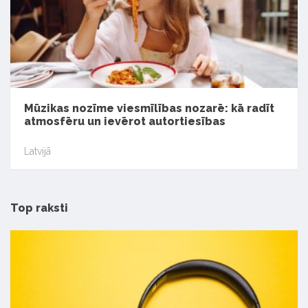
Mūzikas nozīme viesmīlības nozarē: kā radīt
atmosfēru un ievērot autortiesības
Latvijā
Top raksti