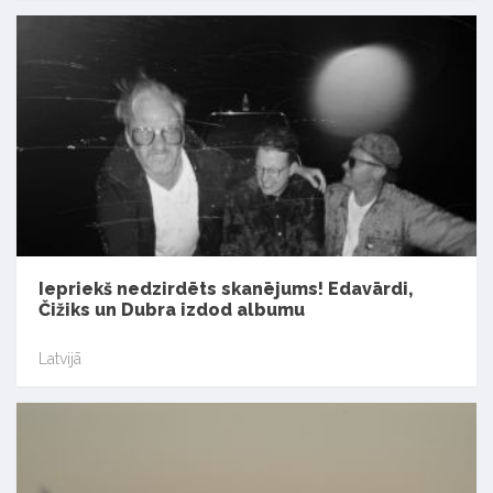
Iepriekš nedzirdēts skanējums! Edavārdi,
Čižiks un Dubra izdod albumu
Latvijā