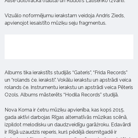
Alise Golovacka (flauta) un Rūdolfs Latišenko (zvani).
Vizuālo noformējumu ierakstam veidoja Andris Zieds,
apvienojot iesaistīto mūziķu seju fragmentus.
Albums tika ierakstīts studijās “Gateris”, “Frida Records”
un “rolands če. ieraksti”. Vokālu ierakstu un apstrādi veica
rolands če. Instrumentu ierakstu un apstrādi veica Pēteris
Ozols. Albums māsterēts “Hodila Records” studijā.
Nova Koma ir četru mūziķu apvienība, kas kopš 2015.
gada aktīvi darbojas Rīgas alternatīvās mūzikas scēnā,
izpildot melodisku un daudzveidīgu garāžroku. Edavārdi
ir Rīgā uzaudzis reperis, kurš pēdējā desmitgadē ir