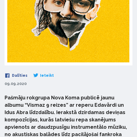
Dalīties
Ieteikt
09.09.2020
Pašmāju rokgrupa Nova Koma publicē jaunu
albumu “Vismaz 9 reizes” ar reperu Edavārdi un
Idus Abra līdzdalību. Ierakstā dzirdamas deviņas
kompozīcijas, kurās latviešu repa skanējums
apvienots ar daudzpusīgu instrumentālo mūziku,
no akustiskas balādes līdz pacilājošai fankroka