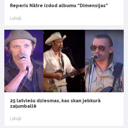
Reperis Nātre izdod albumu “Dimensijas”
Latvijā
25 latviešu dziesmas, kas skan jebkurā
zaļumballē
Latvijā