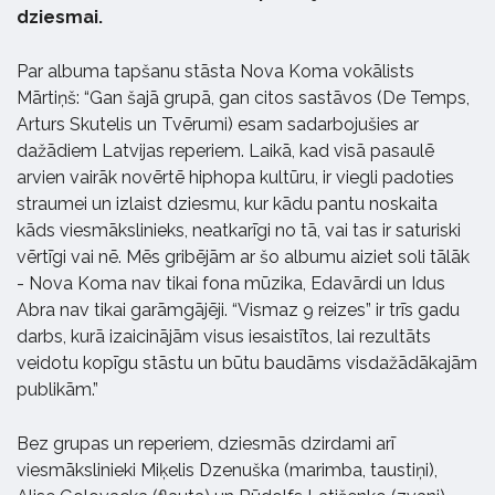
dziesmai.
Par albuma tapšanu stāsta Nova Koma vokālists
Mārtiņš: “Gan šajā grupā, gan citos sastāvos (De Temps,
Arturs Skutelis un Tvērumi) esam sadarbojušies ar
dažādiem Latvijas reperiem. Laikā, kad visā pasaulē
arvien vairāk novērtē hiphopa kultūru, ir viegli padoties
straumei un izlaist dziesmu, kur kādu pantu noskaita
kāds viesmākslinieks, neatkarīgi no tā, vai tas ir saturiski
vērtīgi vai nē. Mēs gribējām ar šo albumu aiziet soli tālāk
- Nova Koma nav tikai fona mūzika, Edavārdi un Idus
Abra nav tikai garāmgājēji. “Vismaz 9 reizes” ir trīs gadu
darbs, kurā izaicinājām visus iesaistītos, lai rezultāts
veidotu kopīgu stāstu un būtu baudāms visdažādākajām
publikām.”
Bez grupas un reperiem, dziesmās dzirdami arī
viesmākslinieki Miķelis Dzenuška (marimba, taustiņi),