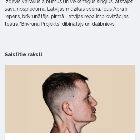
izdevis vairākus albumus un veiksmīgus singlus, atstājot
savu nospiedumu Latvijas mūzikas scēnā. Idus Abra ir
reperis, brīvrunātājs, pirmā Latvijas repa improvizācijas
teātra "Brīvrunu Projekts" dibinātājs un dalībnieks.
Saistītie raksti