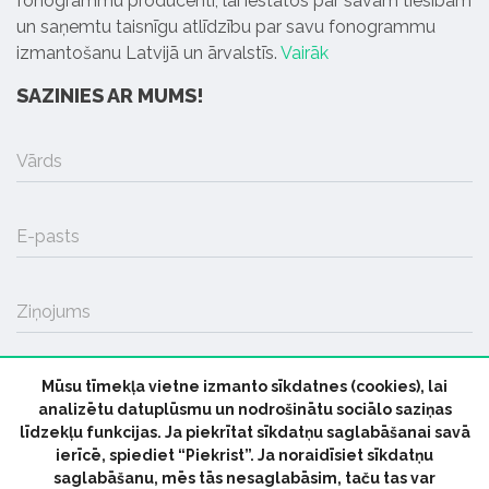
fonogrammu producenti, lai iestātos par savām tiesībām
un saņemtu taisnīgu atlīdzību par savu fonogrammu
izmantošanu Latvijā un ārvalstīs.
Vairāk
SAZINIES AR MUMS!
Vārds
E-pasts
Ziņojums
Mūsu tīmekļa vietne izmanto sīkdatnes (cookies), lai
SŪTĪT
analizētu datuplūsmu un nodrošinātu sociālo saziņas
līdzekļu funkcijas. Ja piekrītat sīkdatņu saglabāšanai savā
ierīcē, spiediet “Piekrist”. Ja noraidīsiet sīkdatņu
saglabāšanu, mēs tās nesaglabāsim, taču tas var