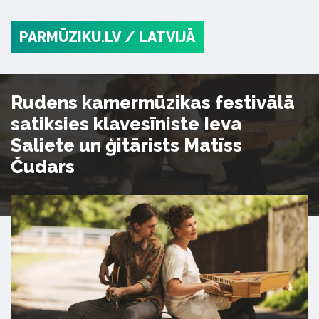
PARMŪZIKU.LV
/ LATVIJĀ
Rudens kamermūzikas festivālā
satiksies klavesīniste Ieva
Saliete un ģitārists Matīss
Čudars