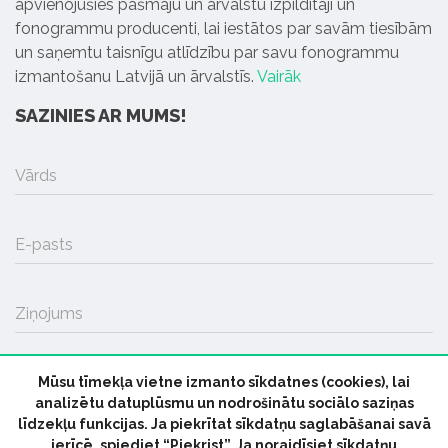
apvienojušies pašmāju un ārvalstu izpildītāji un
fonogrammu producenti, lai iestātos par savām tiesībām
un saņemtu taisnīgu atlīdzību par savu fonogrammu
izmantošanu Latvijā un ārvalstīs.
Vairāk
SAZINIES AR MUMS!
Vārds
E-pasts
Ziņojums
Mūsu tīmekļa vietne izmanto sīkdatnes (cookies), lai
SŪTĪT
analizētu datuplūsmu un nodrošinātu sociālo saziņas
līdzekļu funkcijas. Ja piekrītat sīkdatņu saglabāšanai savā
ierīcē, spiediet “Piekrist”. Ja noraidīsiet sīkdatņu