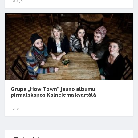
Latvijā
Grupa „How Town” jauno albumu
pirmatskaņos Kalnciema kvartālā
Latvijā