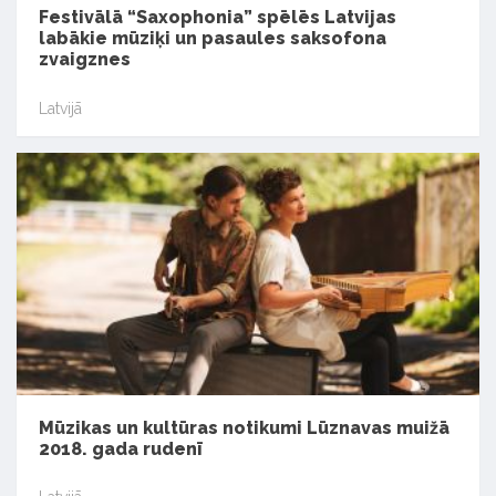
Festivālā “Saxophonia” spēlēs Latvijas
labākie mūziķi un pasaules saksofona
zvaigznes
Latvijā
Mūzikas un kultūras notikumi Lūznavas muižā
2018. gada rudenī