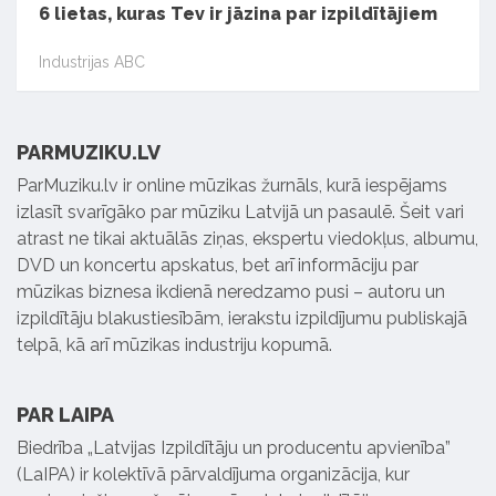
6 lietas, kuras Tev ir jāzina par izpildītājiem
Industrijas ABC
PARMUZIKU.LV
ParMuziku.lv ir online mūzikas žurnāls, kurā iespējams
izlasīt svarīgāko par mūziku Latvijā un pasaulē. Šeit vari
atrast ne tikai aktuālās ziņas, ekspertu viedokļus, albumu,
DVD un koncertu apskatus, bet arī informāciju par
mūzikas biznesa ikdienā neredzamo pusi – autoru un
izpildītāju blakustiesībām, ierakstu izpildījumu publiskajā
telpā, kā arī mūzikas industriju kopumā.
PAR LAIPA
Biedrība „Latvijas Izpildītāju un producentu apvienība”
(LaIPA) ir kolektīvā pārvaldījuma organizācija, kur