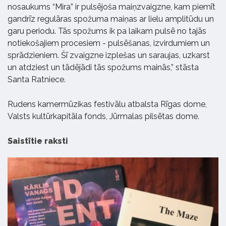
nosaukums “Mira” ir pulsējoša maiņzvaigzne, kam piemīt
gandrīz regulāras spožuma maiņas ar lielu amplitūdu un
garu periodu. Tās spožums ik pa laikam pulsē no tajās
notiekošajiem procesiem - pulsēšanas, izvirdumiem un
sprādzieniem. Šī zvaigzne izplešas un saraujas, uzkarst
un atdziest un tādējādi tās spožums mainās,” stāsta
Santa Ratniece.
Rudens kamermūzikas festivālu atbalsta Rīgas dome,
Valsts kultūrkapitāla fonds, Jūrmalas pilsētas dome.
Saistītie raksti