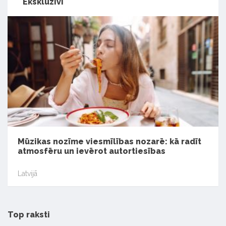
Ekskluzīvi
Mūzikas nozīme viesmīlības nozarē: kā radīt
atmosfēru un ievērot autortiesības
Latvijā
Top raksti