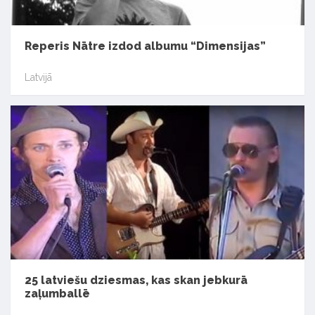
Reperis Nātre izdod albumu “Dimensijas”
Latvijā
25 latviešu dziesmas, kas skan jebkurā
zaļumballē