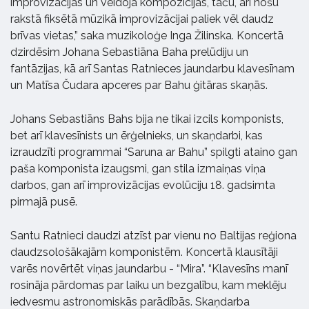
improvizācijas un veidoja kompozīcijas, taču, arī nošu
rakstā fiksētā mūzikā improvizācijai paliek vēl daudz
brīvas vietas,” saka muzikoloģe Inga Žilinska. Koncertā
dzirdēsim Johana Sebastiāna Baha prelūdiju un
fantāzijas, kā arī Santas Ratnieces jaundarbu klavesīnam
un Matīsa Čudara apceres par Bahu ģitāras skaņās.
Johans Sebastiāns Bahs bija ne tikai izcils komponists,
bet arī klavesīnists un ērģelnieks, un skaņdarbi, kas
izraudzīti programmai “Saruna ar Bahu” spilgti ataino gan
paša komponista izaugsmi, gan stila izmaiņas viņa
darbos, gan arī improvizācijas evolūciju 18. gadsimta
pirmajā pusē.
Santu Ratnieci daudzi atzīst par vienu no Baltijas reģiona
daudzsološākajām komponistēm. Koncertā klausītāji
varēs novērtēt viņas jaundarbu - “Mira”. “Klavesīns manī
rosināja pārdomas par laiku un bezgalību, kam meklēju
iedvesmu astronomiskās parādībās. Skaņdarba