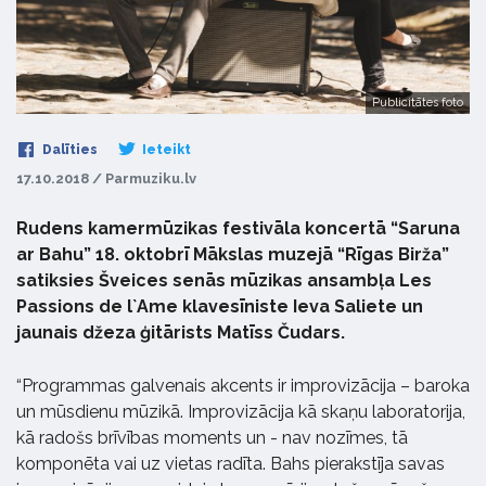
Publicitātes foto
Dalīties
Ieteikt
17.10.2018 / Parmuziku.lv
Rudens kamermūzikas festivāla koncertā “Saruna
ar Bahu” 18. oktobrī Mākslas muzejā “Rīgas Birža”
satiksies Šveices senās mūzikas ansambļa Les
Passions de l`Ame klavesīniste Ieva Saliete un
jaunais džeza ģitārists Matīss Čudars.
“Programmas galvenais akcents ir improvizācija – baroka
un mūsdienu mūzikā. Improvizācija kā skaņu laboratorija,
kā radošs brīvības moments un - nav nozīmes, tā
komponēta vai uz vietas radīta. Bahs pierakstīja savas