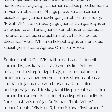
nometnēs strauji aug – saņemam dalības pieteikumus no
aizvien vairāk valstīm. Milzīgs prieks, ka pasākumam
piesakās gan jaunie mūziķi, gan jau labi zināmi mūziķi.
“RIGaLIVE” ir lieliska iespēja gūt jaunas, svaigas idejas un
emocijas, kā arī dibināt jaunus kontaktus un sadarbības.
Turpināt darbu pie šī projekta motivē tas, ka radītās
dziesmas “RIGaLIVE” laikā tiek pabeigtas un nonāk pie
klausītājiem,” stāsta Agnese Cimuška-Rekke.
Šodien un rīt “RIGaLIVE” dalībnieki tiks dalīti desmit
komandās, kas katra sastāvēs no trīs līdz četriem
mūziķiem, to starpā – izpildītājs, dziesmu autors un
producents – ar uzdevumu astoņas stundas intensīvi
strādāt pie jaunu dziesmu tapšanas. Katras dienas
noslēgumā jaunradītie skaņdarbi tiks prezentētas citām
komandām un mūzikas industrijas ekspertu panelim, kas
šoreiz sastāvēs no Aijas Auškāpas (“Prāta Vētras”
menedžments, “XFaktors”), Reiņa Sējāna (“Instrumenti”,