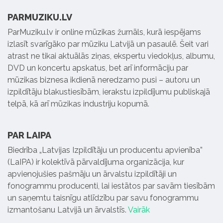
PARMUZIKU.LV
ParMuziku.lv ir online mūzikas žurnāls, kurā iespējams
izlasīt svarīgāko par mūziku Latvijā un pasaulē. Šeit vari
atrast ne tikai aktuālās ziņas, ekspertu viedokļus, albumu,
DVD un koncertu apskatus, bet arī informāciju par
mūzikas biznesa ikdienā neredzamo pusi – autoru un
izpildītāju blakustiesībām, ierakstu izpildījumu publiskajā
telpā, kā arī mūzikas industriju kopumā.
PAR LAIPA
Biedrība „Latvijas Izpildītāju un producentu apvienība”
(LaIPA) ir kolektīvā pārvaldījuma organizācija, kur
apvienojušies pašmāju un ārvalstu izpildītāji un
fonogrammu producenti, lai iestātos par savām tiesībām
un saņemtu taisnīgu atlīdzību par savu fonogrammu
izmantošanu Latvijā un ārvalstīs.
Vairāk