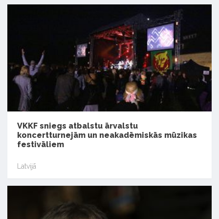
VKKF sniegs atbalstu ārvalstu
koncertturnejām un neakadēmiskās mūzikas
festivāliem
Latvijā