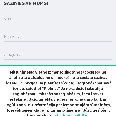
SAZINIES AR MUMS!
Vārds
E-pasts
Ziņojums
Mūsu tīmekļa vietne izmanto sīkdatnes (cookies), lai
SŪTĪT
analizētu datuplūsmu un nodrošinātu sociālo saziņas
līdzekļu funkcijas. Ja piekrītat sīkdatņu saglabāšanai savā
ierīcē, spiediet “Piekrist”. Ja noraidīsiet sīkdatņu
saglabāšanu, mēs tās nesaglabāsim, taču tas var
ietekmēt dažu tīmekļa vietnes funkciju darbību. Lai
iegūtu papildu informāciju par izmantotajām sīkdatnēm,
© 2026 parmuziku.lv, visas tiesības paturētas
to ievāktajiem datiem, izmantotājiem un Jūsu tiesībām,
lūdzam skatīt
privātuma politiku.