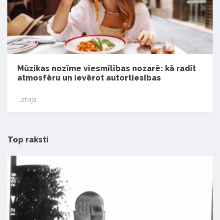
Mūzikas nozīme viesmīlības nozarē: kā radīt
atmosfēru un ievērot autortiesības
Latvijā
Top raksti