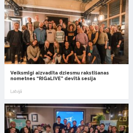
Veiksmīgi aizvadīta dziesmu rakstīšanas
nometnes “RIGaLIVE” devītā sesija
Latvijā