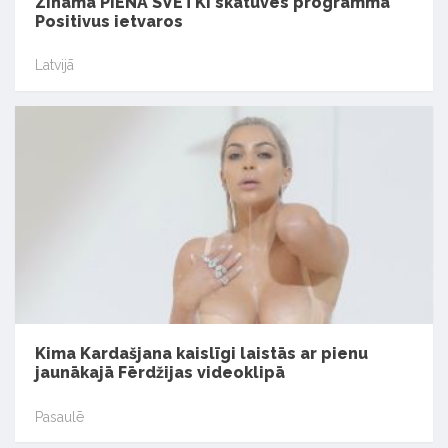
Zināma PIENA SVĒTKI skatuves programma
Positivus ietvaros
Latvijā
Kima Kardašjana kaislīgi laistās ar pienu
jaunākajā Fērdžijas videoklipā
Pasaulē