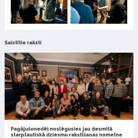
Saistītie raksti
Pagājušonedēļ noslēgusies jau desmitā
starptautiskā dziesmu rakstīšanas nometne