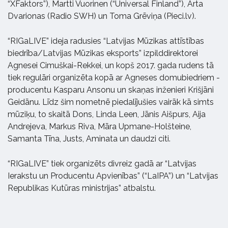
“XFaktors”), Martti Vuorinen (“Universal Finland”), Arta
Dvarionas (Radio SWH) un Toma Grēviņa (Pieci.lv).
“RIGaLIVE” ideja radusies “Latvijas Mūzikas attīstības
biedrība/Latvijas Mūzikas eksports” izpilddirektorei
Agnesei Cimuškai-Rekkei, un kopš 2017. gada rudens tā
tiek regulāri organizēta kopā ar Agneses domubiedriem -
producentu Kasparu Ansonu un skaņas inženieri Krišjāni
Geidānu. Līdz šim nometnē piedalījušies vairāk kā simts
mūziķu, to skaitā Dons, Linda Leen, Jānis Aišpurs, Aija
Andrejeva, Markus Riva, Māra Upmane-Holšteine,
Samanta Tīna, Justs, Aminata un daudzi citi.
“RIGaLIVE” tiek organizēts divreiz gadā ar “Latvijas
Ierakstu un Producentu Apvienības” (“LaIPA”) un “Latvijas
Republikas Kutūras ministrijas” atbalstu.