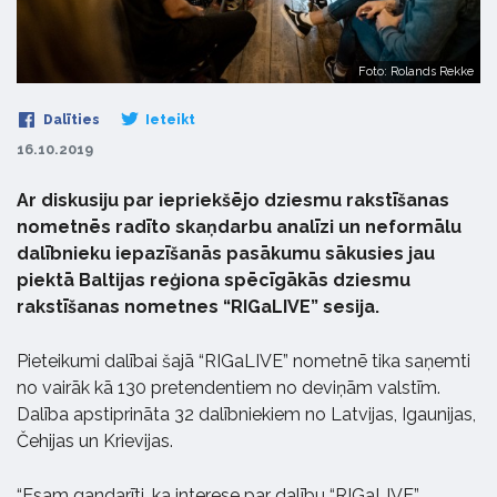
Foto: Rolands Rekke
Dalīties
Ieteikt
16.10.2019
Ar diskusiju par iepriekšējo dziesmu rakstīšanas
nometnēs radīto skaņdarbu analīzi un neformālu
dalībnieku iepazīšanās pasākumu sākusies jau
piektā Baltijas reģiona spēcīgākās dziesmu
rakstīšanas nometnes “RIGaLIVE” sesija.
Pieteikumi dalībai šajā “RIGaLIVE” nometnē tika saņemti
no vairāk kā 130 pretendentiem no deviņām valstīm.
Dalība apstiprināta 32 dalībniekiem no Latvijas, Igaunijas,
Čehijas un Krievijas.
“Esam gandarīti, ka interese par dalību “RIGaLIVE”