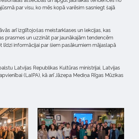
ofesionālas attiecības un apgūt jaunākās tendences no
ajūsmā par visu, ko mēs kopā varēsim sasniegt šajā
āvās arī izglītojošas meistarklases un lekcijas, kas
nas prasmes un uzzināt par jaunākajām tendencēm
iet līdzi informācijai par šiem pasākumiem mājaslapā
stu Latvijas Republikas Kultūras ministrijai, Latvijas
 apvienībai (LaIPA), kā arī Jāzepa Mediņa Rīgas Mūzikas