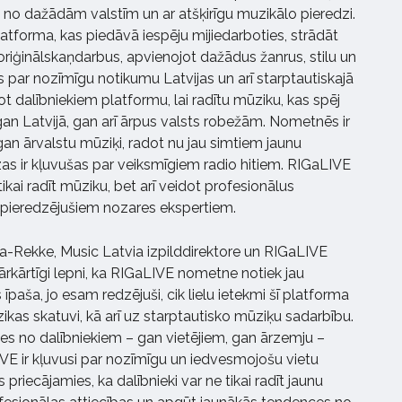
no dažādām valstīm un ar atšķirīgu muzikālo pieredzi.
latforma, kas piedāvā iespēju mijiedarboties, strādāt
riģinālskaņdarbus, apvienojot dažādus žanrus, stilu un
is par nozīmīgu notikumu Latvijas un arī starptautiskajā
ot dalībniekiem platformu, lai radītu mūziku, kas spēj
gan Latvijā, gan arī ārpus valsts robežām. Nometnēs ir
, gan ārvalstu mūziķi, radot nu jau simtiem jaunu
s ir kļuvušas par veiksmīgiem radio hitiem. RIGaLIVE
tikai radīt mūziku, bet arī veidot profesionālus
 pieredzējušiem nozares ekspertiem.
Rekke, Music Latvia izpilddirektore un RIGaLIVE
ārkārtīgi lepni, ka RIGaLIVE nometne notiek jau
s īpaša, jo esam redzējuši, cik lielu ietekmi šī platforma
ūzikas skatuvi, kā arī uz starptautisko mūziķu sadarbību.
s no dalībniekiem – gan vietējiem, gan ārzemju –
LIVE ir kļuvusi par nozīmīgu un iedvesmojošu vietu
s priecājamies, ka dalībnieki var ne tikai radīt jaunu