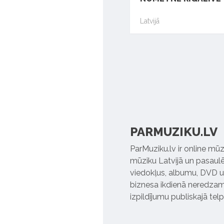
Latvijā
PARMUZIKU.LV
ParMuziku.lv ir online mūz
mūziku Latvijā un pasaulē. 
viedokļus, albumu, DVD un
biznesa ikdienā neredzamo
izpildījumu publiskajā tel