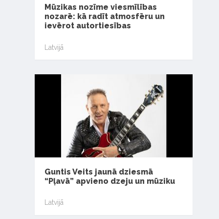
Mūzikas nozīme viesmīlības
nozarē: kā radīt atmosfēru un
ievērot autortiesības
Latvijā
Guntis Veits jaunā dziesmā
“Pļavā” apvieno dzeju un mūziku
Latvijā