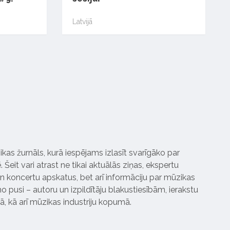
Latvijā
ikas žurnāls, kurā iespējams izlasīt svarīgāko par
Šeit vari atrast ne tikai aktuālās ziņas, ekspertu
 koncertu apskatus, bet arī informāciju par mūzikas
 pusi – autoru un izpildītāju blakustiesībām, ierakstu
pā, kā arī mūzikas industriju kopumā.