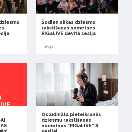
 dziesmu
Šodien sākas dziesmu
es
rakstīšanas nometnes
sija
RIGaLIVE devītā sesija
Latvijā
Izsludināta pieteikšanās
AI
dziesmu rakstīšanas
NAS
nometnes “RIGaLIVE” 8.
#9!
sesijai