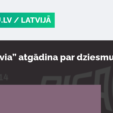
.LV
/ LATVIJĀ
via” atgādina par dziesm