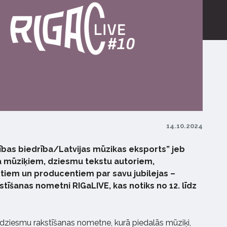
14.10.2024
tības biedrība/Latvijas mūzikas eksports” jeb
a mūziķiem, dziesmu tekstu autoriem,
stiem un producentiem par savu jubilejas –
tīšanas nometni RIGaLIVE, kas notiks no 12. līdz
 dziesmu rakstīšanas nometne, kurā piedalās mūziķi,