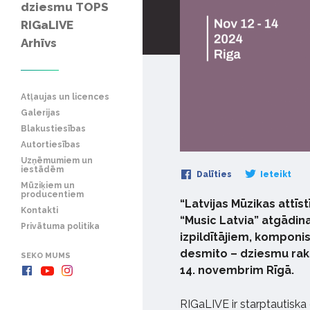
dziesmu TOPS
RIGaLIVE
Arhīvs
Atļaujas un licences
Galerijas
Blakustiesības
Autortiesības
Uzņēmumiem un
iestādēm
Dalīties
Ieteikt
Mūziķiem un
producentiem
“Latvijas Mūzikas attīs
Kontakti
“Music Latvia” atgādin
Privātuma politika
izpildītājiem, komponi
desmito – dziesmu raks
SEKO MUMS
14. novembrim Rīgā.
RIGaLIVE ir starptautiska