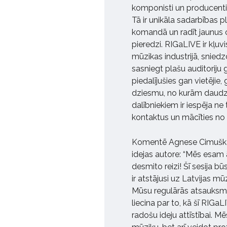
komponisti un producenti 
Tā ir unikāla sadarbības p
komandā un radīt jaunus o
pieredzi. RIGaLIVE ir kļuv
mūzikas industrijā, sniedz
sasniegt plašu auditoriju 
piedalījušies gan vietējie
dziesmu, no kurām daudza
dalībniekiem ir iespēja ne 
kontaktus un mācīties no
Komentē Agnese Cimuška-
idejas autore: “Mēs esam 
desmito reizi! Šī sesija bū
ir atstājusi uz Latvijas m
Mūsu regulārās atsauksme
liecina par to, kā šī RIGa
radošu ideju attīstībai. Mē