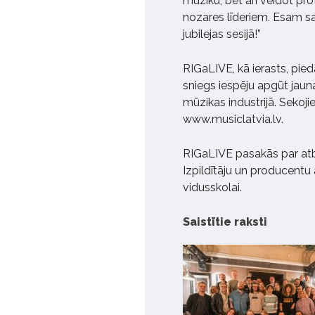
mūziku, bet arī veidot pr
nozares līderiem. Esam s
jubilejas sesijā!”
RIGaLIVE, kā ierasts, pied
sniegs iespēju apgūt jau
mūzikas industrijā. Sekoj
www.musiclatvia.lv.
RIGaLIVE pasakās par atbal
Izpildītāju un producentu
vidusskolai.
Saistītie raksti