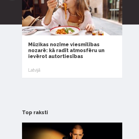
Mūzikas nozīme viesmīlības
nozarē: kā radīt atmosfēru un
ievērot autortiesības
Latvijā
Top raksti