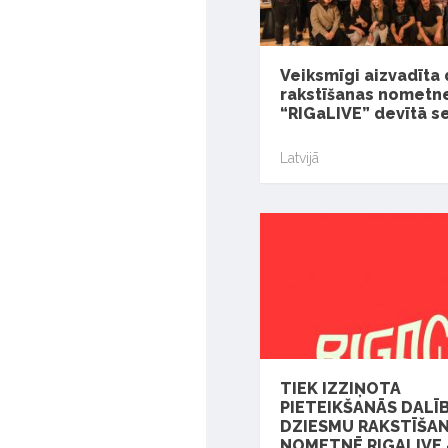
Veiksmīgi aizvadīta
rakstīšanas nometn
“RIGaLIVE” devītā se
Latvijā
TIEK IZZIŅOTA
PIETEIKŠANĀS DALĪB
DZIESMU RAKSTĪŠA
NOMETNĒ RIGALIVE 