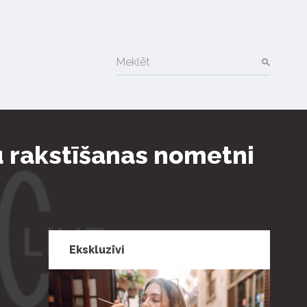
Meklēt
u rakstīšanas nometni
Ekskluzīvi