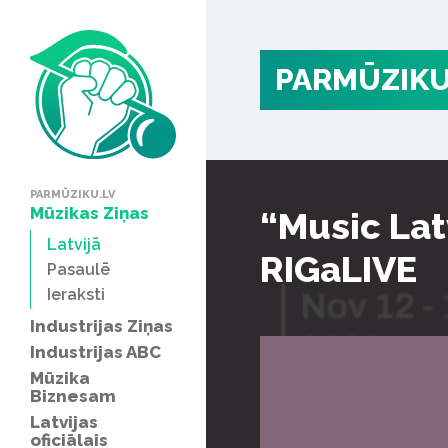
PARMŪZIKU
PARMŪZIKU.LV
Mūzikas Ziņas
“Music Lat
Latvijā
RIGaLIVE
Pasaulē
Ieraksti
Industrijas Ziņas
Industrijas ABC
Mūzika
Biznesam
Latvijas
oficiālais