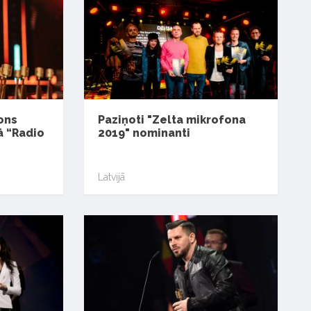
ons
Paziņoti "Zelta mikrofona
ā “Radio
2019" nominanti
Latvijā