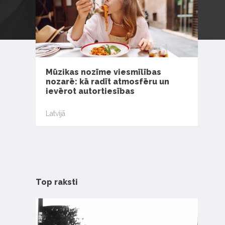
Mūzikas nozīme viesmīlības
nozarē: kā radīt atmosfēru un
ievērot autortiesības
Latvijā
Top raksti