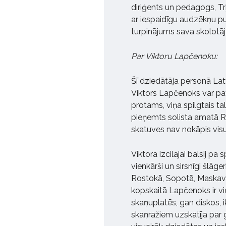
diriģents un pedagogs, Tri
ar iespaidīgu audzēkņu pul
turpinājums sava skolotā
Par Viktoru Lapčenoku:
Šī dziedātāja personā Lat
Viktors Lapčenoks var pat
protams, viņa spilgtais tal
pieņemts solista amatā R
skatuves nav nokāpis vis
Viktora izcilajai balsij pa
vienkārši un sirsnīgi šlāg
Rostokā, Sopotā, Maskavā
kopskaitā Lapčenoks ir vie
skaņuplatēs, gan diskos, i
skaņražiem uzskatīja par