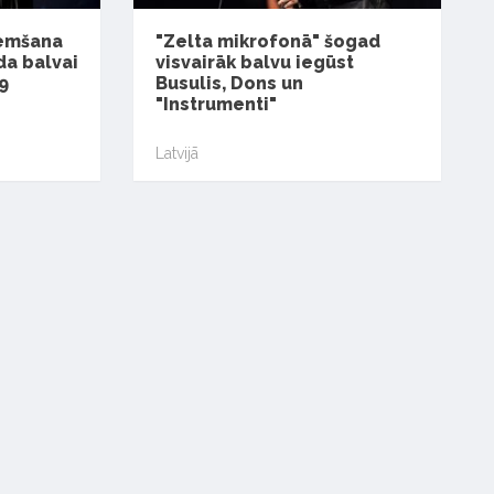
ņemšana
"Zelta mikrofonā" šogad
da balvai
visvairāk balvu iegūst
9
Busulis, Dons un
"Instrumenti"
Latvijā