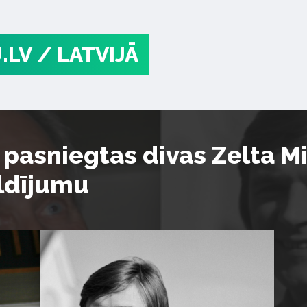
.LV
/ LATVIJĀ
 pasniegtas divas Zelta M
ldījumu