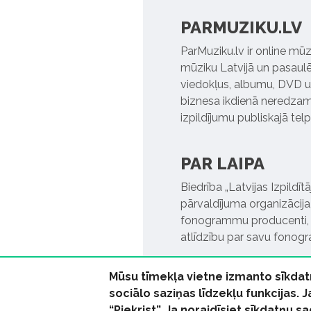
PARMUZIKU.LV
ParMuziku.lv ir online mūz
mūziku Latvijā un pasaulē. 
viedokļus, albumu, DVD un
biznesa ikdienā neredzamo
izpildījumu publiskajā tel
PAR LAIPA
Biedrība „Latvijas Izpildī
pārvaldījuma organizācija,
fonogrammu producenti, l
atlīdzību par savu fonog
Mūsu tīmekļa vietne izmanto sīkdat
sociālo saziņas līdzekļu funkcijas. 
“Piekrist”. Ja noraidīsiet sīkdatņu