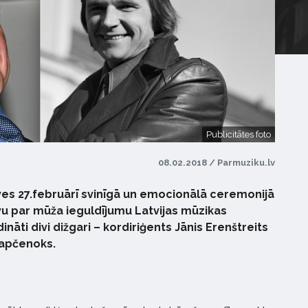
Publicitātes foto
08.02.2018 / Parmuziku.lv
ves 27.februārī svinīgā un emocionālā ceremonijā
vu par mūža ieguldījumu Latvijas mūzikas
ināti divi dižgari – kordiriģents Jānis Erenštreits
Lapčenoks.