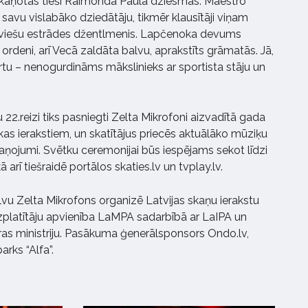
eskaņotas tieši Raimonda Paula dziesmas. Maestro
savu vislabāko dziedātāju, tikmēr klausītāji viņam
atviešu estrādes džentlmenis. Lapčenoka devums
 ordeni, arī Vecā zaldāta balvu, aprakstīts grāmatās. Jā,
 burtu – nenogurdināms mākslinieks ar sportista stāju un
au 22.reizi tiks pasniegti Zelta Mikrofoni aizvadītā gada
kas ierakstiem, un skatītājus priecēs aktuālāko mūziķu
ņojumi. Svētku ceremonijai būs iespējams sekot līdzi
arī tiešraidē portālos skaties.lv un tvplay.lv.
vu Zelta Mikrofons organizē Latvijas skaņu ierakstu
zplatītāju apvienība LaMPA sadarbībā ar LaIPA un
ras ministriju. Pasākuma ģenerālsponsors Ondo.lv,
arks “Alfa”.