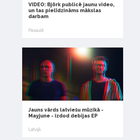
VIDEO: Björk publicē jaunu video,
un tas pielīdzināms mākslas
darbam
Pasaulē
Jauns vārds latviešu mūzikā -
Mayjune - izdod debijas EP
Latvijā