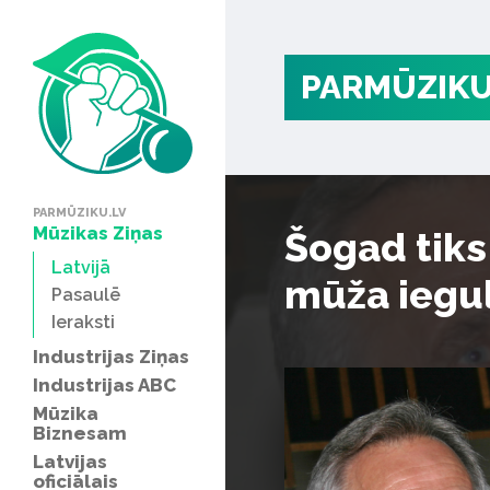
PARMŪZIKU
PARMŪZIKU.LV
Mūzikas Ziņas
Šogad tiks
Latvijā
mūža iegu
Pasaulē
Ieraksti
Industrijas Ziņas
Industrijas ABC
Mūzika
Biznesam
Latvijas
oficiālais