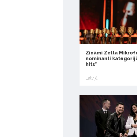
Zināmi Zelta Mikrof
nominanti kategorij
hits”
Latvijā