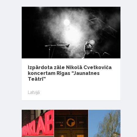
Izpārdota zāle Nikolā Cvetkoviča
koncertam Rīgas “Jaunatnes
Teātrī”
Latvijā