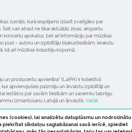
ikas žurnāls, kurā iespējams izlasīt svarīgāko par
Šeit vari atrast ne tikai aktuālās ziņas, ekspertu
 koncertu apskatus, bet arī informāciju par mūzikas
 pusi – autoru un izpildītāju blakustiesībām, ierakstu
pā, kā arī mūzikas industriju kopumā.
tāju un producentu apvienība” (LaIPA) ir kolektīvā
 kur apvienojušies pašmāju un ārvalstu izpildītāji un
ai iestātos par savām tiesībām un saņemtu taisnīgu
rammu izmantošanu Latvijā un ārvalstīs.
Vairāk
nes (cookies), lai analizētu datuplūsmu un nodrošinātu
Ja piekrītat sīkdatņu saglabāšanai savā ierīcē, spiediet
 saglabāšanu, mēs tās nesaglabāsim, taču tas var ietekm