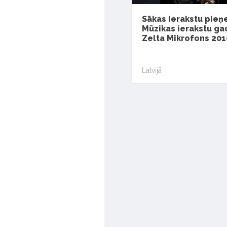
Sākas ierakstu pie
Mūzikas ierakstu ga
Zelta Mikrofons 201
Latvijā