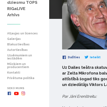
dziesmu TOPS
RIGaLIVE
Arhīvs
Atļaujas un licences
Galerijas
Blakustiesības
Autortiesības
Uzņēmumiem un
Dalīties
Ieteikt
iestādēm
Mūziķiem un
Uz Dailes teātra skatu
producentiem
Kontakti
ar Zelta Mikrofona bal
Privātuma politika
attīstībā šogad tiks god
un dziedātājs Viktors 
SEKO MUMS
Par Jāni Erenštreitu: