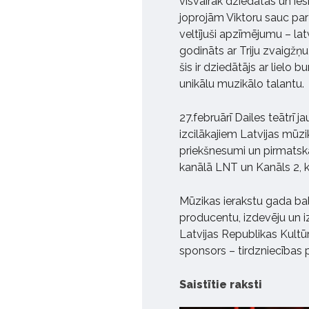
visvairāk dziedātas un i
joprojām Viktoru sauc par 
veltījuši apzīmējumu – l
godināts ar Triju zvaigžņu
šis ir dziedātājs ar lielo
unikālu muzikālo talantu.
27.februārī Dailes teātrī j
izcilākajiem Latvijas mūzi
priekšnesumi un pirmatska
kanālā LNT un Kanāls 2, kā 
Mūzikas ierakstu gada bal
producentu, izdevēju un i
Latvijas Republikas Kultū
sponsors – tirdzniecības p
Saistītie raksti