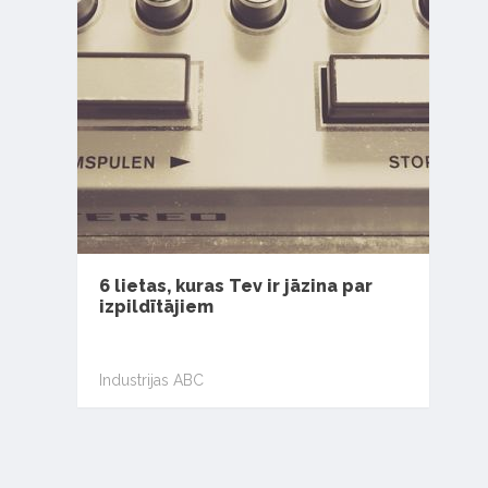
6 lietas, kuras Tev ir jāzina par
izpildītājiem
Industrijas ABC