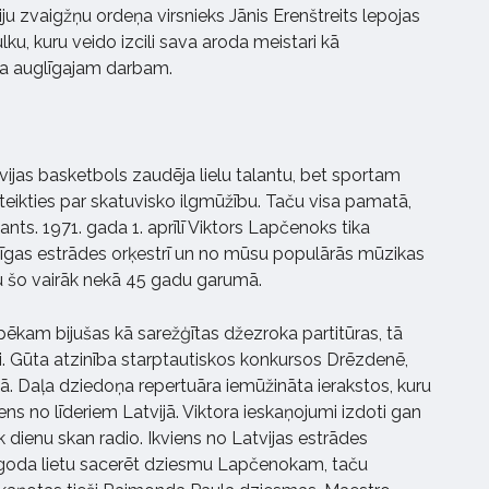
ju zvaigžņu ordeņa virsnieks Jānis Erenštreits lepojas
ku, kuru veido izcili sava aroda meistari kā
ja auglīgajam darbam.
vijas basketbols zaudēja lielu talantu, bet sportam
eikties par skatuvisko ilgmūžību. Taču visa pamatā,
ants. 1971. gada 1. aprīlī Viktors Lapčenoks tika
īgas estrādes orķestrī un no mūsu populārās mūzikas
u šo vairāk nekā 45 gadu garumā.
 spēkam bijušas kā sarežģītas džezroka partitūras, tā
eri. Gūta atzinība starptautiskos konkursos Drēzdenē,
. Daļa dziedoņa repertuāra iemūžināta ierakstos, kuru
ns no līderiem Latvijā. Viktora ieskaņojumi izdoti gan
k dienu skan radio. Ikviens no Latvijas estrādes
 goda lietu sacerēt dziesmu Lapčenokam, taču