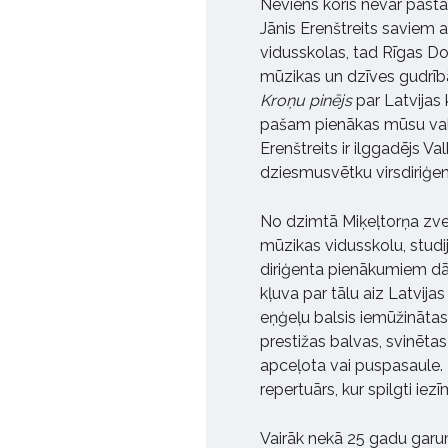
Neviens koris nevar pastāv
Jānis Erenštreits saviem
vidusskolas, tad Rīgas Doma
mūzikas un dzīves gudrībā
Kroņu pinējs
par Latvijas 
pašam pienākas mūsu valst
Erenštreits ir ilggadējs Val
dziesmusvētku virsdiriģe
No dzimtā Miķeļtorņa zvej
mūzikas vidusskolu, studij
diriģenta pienākumiem dārz
kļuva par tālu aiz Latvij
eņģeļu balsis iemūžināta
prestižas balvas, svinēta
apceļota vai puspasaule. 
repertuārs, kur spilgti i
Vairāk nekā 25 gadu garum