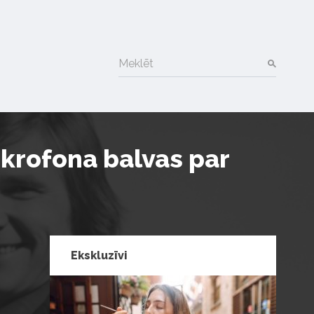
Meklēt
ikrofona balvas par
Ekskluzīvi