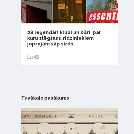
28 leģendāri klubi un bāri, par
kuru slēgšanu rīdziniekiem
joprojām sāp sirds
Latvijā
Tuvākais pasākums