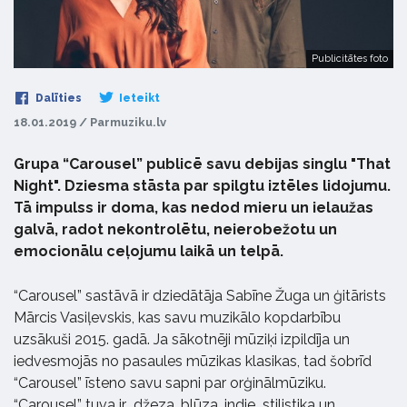
Publicitātes foto
Dalīties
Ieteikt
18.01.2019 / Parmuziku.lv
Grupa “Carousel” publicē savu debijas singlu "That
Night". Dziesma stāsta par spilgtu iztēles lidojumu.
Tā impulss ir doma, kas nedod mieru un ielaužas
galvā, radot nekontrolētu, neierobežotu un
emocionālu ceļojumu laikā un telpā.
“Carousel” sastāvā ir dziedātāja Sabīne Žuga un ģitārists
Mārcis Vasiļevskis, kas savu muzikālo kopdarbību
uzsākuši 2015. gadā. Ja sākotnēji mūziķi izpildīja un
iedvesmojās no pasaules mūzikas klasikas, tad šobrīd
“Carousel” īsteno savu sapni par orģinālmūziku.
“Carousel” tuva ir džeza, blūza, indie stilistika un