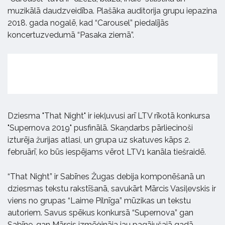
muzikālā daudzveidība. Plašāka auditorija grupu iepazina
2018. gada nogalē, kad “Carousel” piedalījās
koncertuzvedumā “Pasaka ziemā”.
Dziesma "That Night" ir iekļuvusi arī LTV rīkotā konkursa
"Supernova 2019" pusfinālā. Skaņdarbs pārliecinoši
izturēja žurijas atlasi, un grupa uz skatuves kāps 2.
februārī, ko būs iespējams vērot LTV1 kanāla tiešraidē.
“That Night” ir Sabīnes Žugas debija komponēšanā un
dziesmas tekstu rakstīšanā, savukārt Mārcis Vasiļevskis ir
viens no grupas “Laime Pilnīga” mūzikas un tekstu
autoriem. Savus spēkus konkursā “Supernova” gan
Sabīne, gan Mārcis izmēģināja jau pagājušajā gadā –