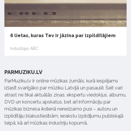
6 lietas, kuras Tev ir jāzina par izpildītājiem
Industrijas ABC
PARMUZIKU.LV
ParMuziku.lv ir online mūzikas žurnāls, kurā iespējams
izlasīt svarīgāko par mūziku Latvijā un pasaulē. Šeit vari
atrast ne tikai aktuālās ziņas, ekspertu viedokļus, albumu,
DVD un koncertu apskatus, bet arī informāciju par
mūzikas biznesa ikdienā neredzamo pusi – autoru un
izpildītāju blakustiesībām, ierakstu izpildījumu publiskajā
telpā, kā arī mūzikas industriju kopumā.