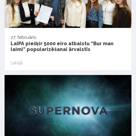
27. februāris
LaIPA piešķir 5000 eiro atbalstu “Bur man
laimi” popularizēšanai ārvalstīs
Latvijā