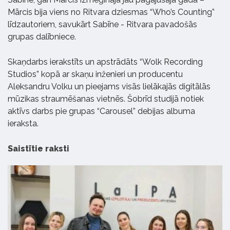
Mārcis bija viens no Ritvara dziesmas “Who’s Counting”
līdzautoriem, savukārt Sabīne - Ritvara pavadošās
grupas dalībniece.
Skaņdarbs ierakstīts un apstrādāts “Wolk Recording
Studios” kopā ar skaņu inženieri un producentu
Aleksandru Volku un pieejams visās lielākajās digitālās
mūzikas straumēšanas vietnēs. Šobrīd studijā notiek
aktīvs darbs pie grupas “Carousel” debijas albuma
ieraksta.
Saistītie raksti