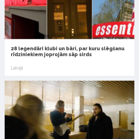
28 leģendāri klubi un bāri, par kuru slēgšanu
rīdziniekiem joprojām sāp sirds
Latvijā