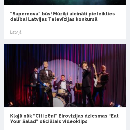
“Supernova” būs! Mūziķi aicināti pieteikties
dalībai Latvijas Televīzijas konkursā
Latvijā
Klajā nāk “Citi zēni” Eirovīzijas dziesmas “Eat
Your Salad” oficiālais videoklips