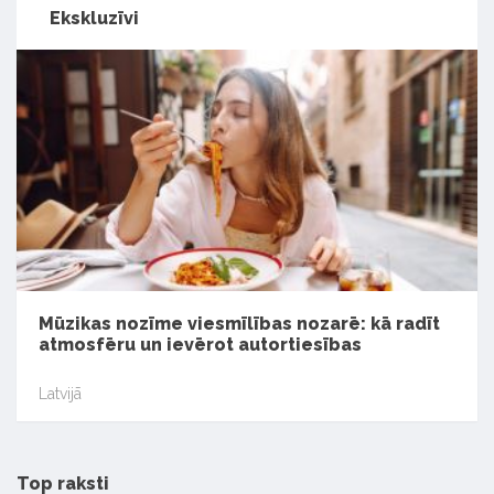
Ekskluzīvi
Mūzikas nozīme viesmīlības nozarē: kā radīt
atmosfēru un ievērot autortiesības
Latvijā
Top raksti