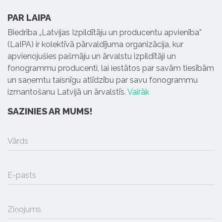
PAR LAIPA
Biedrība „Latvijas Izpildītāju un producentu apvienība”
(LaIPA) ir kolektīvā pārvaldījuma organizācija, kur
apvienojušies pašmāju un ārvalstu izpildītāji un
fonogrammu producenti, lai iestātos par savām tiesībām
un saņemtu taisnīgu atlīdzību par savu fonogrammu
izmantošanu Latvijā un ārvalstīs.
Vairāk
SAZINIES AR MUMS!
Vārds
E-pasts
Ziņojums