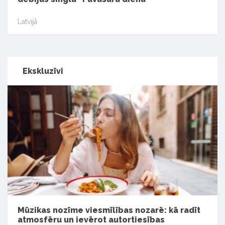
Latvijā
Ekskluzīvi
Mūzikas nozīme viesmīlības nozarē: kā radīt
atmosfēru un ievērot autortiesības