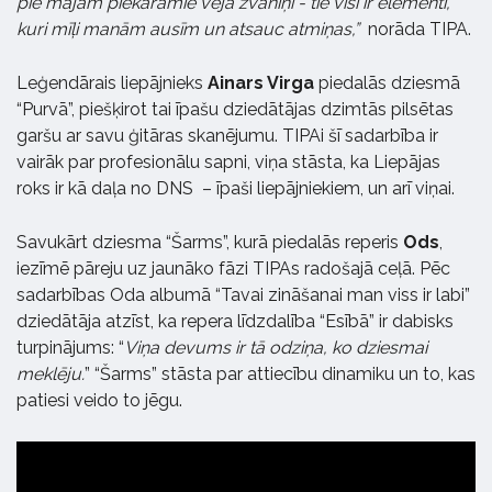
pie mājām piekaramie vēja zvaniņi - tie visi ir elementi,
kuri mīļi manām ausīm un atsauc atmiņas,”
norāda TIPA.
Leģendārais liepājnieks
Ainars Virga
piedalās dziesmā
“Purvā”, piešķirot tai īpašu dziedātājas dzimtās pilsētas
garšu ar savu ģitāras skanējumu. TIPAi šī sadarbība ir
vairāk par profesionālu sapni, viņa stāsta, ka Liepājas
roks ir kā daļa no DNS – īpaši liepājniekiem, un arī viņai.
Savukārt dziesma “Šarms”, kurā piedalās reperis
Ods
,
iezīmē pāreju uz jaunāko fāzi TIPAs radošajā ceļā. Pēc
sadarbības Oda albumā “Tavai zināšanai man viss ir labi”
dziedātāja atzīst, ka repera līdzdalība “Esībā” ir dabisks
turpinājums: “
Viņa devums ir tā odziņa, ko dziesmai
meklēju.
” “Šarms” stāsta par attiecību dinamiku un to, kas
patiesi veido to jēgu.