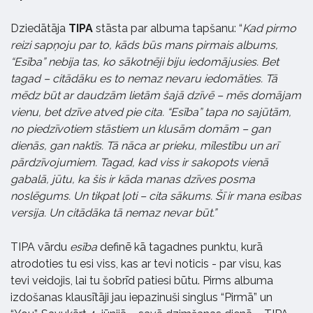
Dziedātāja
TIPA
stāsta par albuma tapšanu: “
Kad pirmo
reizi sapņoju par to, kāds būs mans pirmais albums,
“Esība” nebija tas, ko sākotnēji biju iedomājusies. Bet
tagad – citādāku es to nemaz nevaru iedomāties. Tā
mēdz būt ar daudzām lietām šajā dzīvē – mēs domājam
vienu, bet dzīve atved pie cita. “Esība” tapa no sajūtām,
no piedzīvotiem stāstiem un klusām domām – gan
dienās, gan naktīs. Tā nāca ar prieku, mīlestību un arī
pārdzīvojumiem. Tagad, kad viss ir sakopots vienā
gabalā, jūtu, ka šis ir kāda manas dzīves posma
noslēgums. Un tikpat ļoti – cita sākums. Šī ir mana esības
versija. Un citādāka tā nemaz nevar būt.”
TIPA vārdu
esība
definē kā tagadnes punktu, kurā
atrodoties tu esi viss, kas ar tevi noticis - par visu, kas
tevi veidojis, lai tu šobrīd patiesi būtu. Pirms albuma
izdošanas klausītāji jau iepazinuši singlus “Pirmā” un