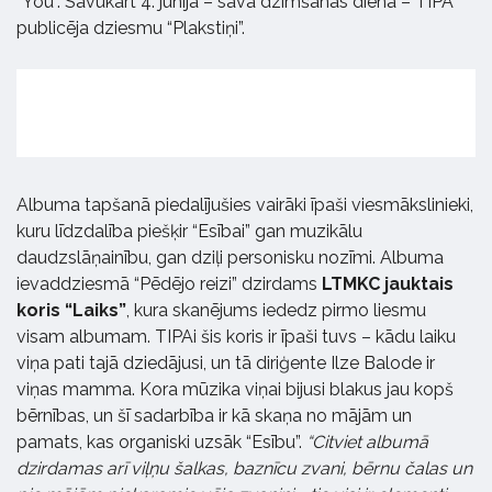
“You”. Savukārt 4. jūnijā – savā dzimšanas dienā – TIPA
publicēja dziesmu “Plakstiņi”.
Albuma tapšanā piedalījušies vairāki īpaši viesmākslinieki,
kuru līdzdalība piešķir “Esībai” gan muzikālu
daudzslāņainību, gan dziļi personisku nozīmi. Albuma
ievaddziesmā “Pēdējo reizi” dzirdams
LTMKC jauktais
koris “Laiks”
, kura skanējums iededz pirmo liesmu
visam albumam. TIPAi šis koris ir īpaši tuvs – kādu laiku
viņa pati tajā dziedājusi, un tā diriģente Ilze Balode ir
viņas mamma. Kora mūzika viņai bijusi blakus jau kopš
bērnības, un šī sadarbība ir kā skaņa no mājām un
pamats, kas organiski uzsāk “Esību”.
“Citviet albumā
dzirdamas arī viļņu šalkas, baznīcu zvani, bērnu čalas un