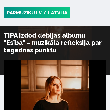
PARMŪZIKU.LV
/ LATVIJĀ
TIPA izdod debijas albumu
"Esība" – muzikāla refleksija par
tagadnes punktu