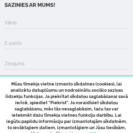
SAZINIES AR MUMS!
Vārds
E-pasts
Ziņojums
Mūsu tīmekļa vietne izmanto sīkdatnes (cookies), lai
SŪTĪT
analizētu datuplūsmu un nodrošinātu sociālo saziņas
līdzekļu funkcijas. Ja piekrītat sīkdatņu saglabāšanai savā
ierīcē, spiediet “Piekrist”. Ja noraidīsiet sīkdatņu
saglabāšanu, mēs tās nesaglabāsim, taču tas var
ietekmēt dažu tīmekļa vietnes funkciju darbību. Lai
iegūtu papildu informāciju par izmantotajām sīkdatnēm,
© 2026 parmuziku.lv, visas tiesības paturētas
to ievāktajiem datiem, izmantotājiem un Jūsu tiesībām,