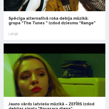
Spēcīga alternatīvā roka debija mūzikā:
grupa “The Tunes ” izdod dziesmu “Range”
Latvijā
Jauns vārds latviešu mūzikā – ZEFĪRS izdod
debijas singlu “Pavasara diena”