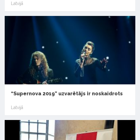
Latvijā
“Supernova 2019” uzvarētājs ir noskaidrots
Latvijā