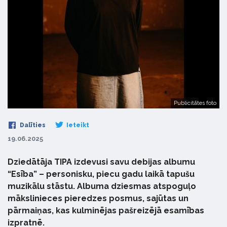
Publicitātes foto
Dalīties
Ieteikt
19.06.2025
Dziedātāja TIPA izdevusi savu debijas albumu
“Esība” – personisku, piecu gadu laikā tapušu
muzikālu stāstu. Albuma dziesmas atspoguļo
mākslinieces pieredzes posmus, sajūtas un
pārmaiņas, kas kulminējas pašreizējā esamības
izpratnē.