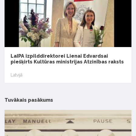
LaIPA izpilddirektorei Lienai Edvardsai
piešķirts Kultūras ministrijas Atzinības raksts
Latvijā
Tuvākais pasākums