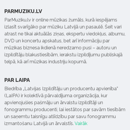
PARMUZIKU.LV
ParMuziku.lv ir online mūzikas žurnāls, kurā iespējams
izlasīt svarīgāko par mūziku Latvijā un pasaulē. Šeit vari
atrast ne tikai aktuālās ziņas, ekspertu viedokļus, albumu,
DVD un koncertu apskatus, bet arī informāciju par
mūzikas biznesa ikdienā neredzamo pusi – autoru un
izpildītāju blakustiesībām, ierakstu izpildījumu publiskajā
telpā, kā arī mūzikas industriju kopumā.
PAR LAIPA
Biedrība „Latvijas Izpildītāju un producentu apvienība”
(LaIPA) ir kolektīvā pārvaldījuma organizācija, kur
apvienojušies pašmāju un ārvalstu izpildītāji un
fonogrammu producenti, lai iestātos par savām tiesībām
un saņemtu taisnīgu atlīdzību par savu fonogrammu
izmantošanu Latvijā un ārvalstīs.
Vairāk