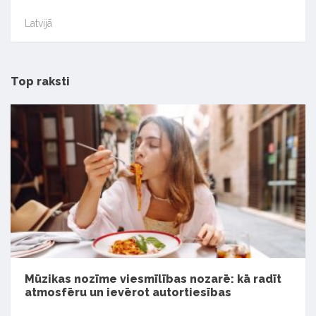
Latvijā
Top raksti
Mūzikas nozīme viesmīlības nozarē: kā radīt
atmosfēru un ievērot autortiesības