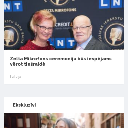
Zelta Mikrofons ceremoniju būs iespējams
vērot tiešraidē
Latvijā
Ekskluzīvi