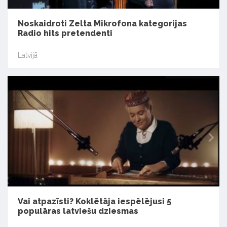
Noskaidroti Zelta Mikrofona kategorijas
Radio hits pretendenti
Latvijā
Vai atpazīsti? Koklētāja iespēlējusi 5
populāras latviešu dziesmas