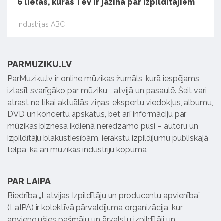
6 lietas, kuras Tev ir jāzina par izpildītājiem
Industrijas ABC
PARMUZIKU.LV
ParMuziku.lv ir online mūzikas žurnāls, kurā iespējams
izlasīt svarīgāko par mūziku Latvijā un pasaulē. Šeit vari
atrast ne tikai aktuālās ziņas, ekspertu viedokļus, albumu,
DVD un koncertu apskatus, bet arī informāciju par
mūzikas biznesa ikdienā neredzamo pusi – autoru un
izpildītāju blakustiesībām, ierakstu izpildījumu publiskajā
telpā, kā arī mūzikas industriju kopumā.
PAR LAIPA
Biedrība „Latvijas Izpildītāju un producentu apvienība”
(LaIPA) ir kolektīvā pārvaldījuma organizācija, kur
apvienojušies pašmāju un ārvalstu izpildītāji un