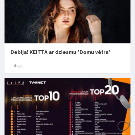
Debija! KEITTA ar dziesmu "Domu vētra"
Latvijā