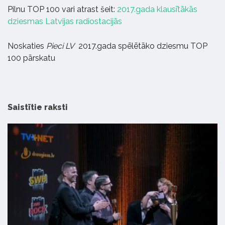
Pilnu TOP 100 vari atrast šeit:
2017.gada klausītākās
dziesmas Latvijas radiostacijās
Noskaties
Pieci LV
2017.gada spēlētāko dziesmu TOP
100 pārskatu
Saistītie raksti