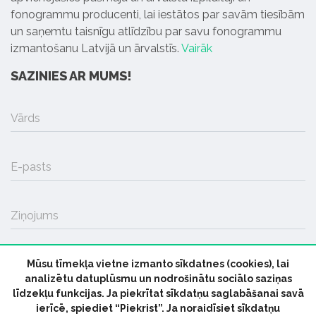
fonogrammu producenti, lai iestātos par savām tiesībām
un saņemtu taisnīgu atlīdzību par savu fonogrammu
izmantošanu Latvijā un ārvalstīs.
Vairāk
SAZINIES AR MUMS!
Vārds
E-pasts
Ziņojums
Mūsu tīmekļa vietne izmanto sīkdatnes (cookies), lai
SŪTĪT
analizētu datuplūsmu un nodrošinātu sociālo saziņas
līdzekļu funkcijas. Ja piekrītat sīkdatņu saglabāšanai savā
ierīcē, spiediet “Piekrist”. Ja noraidīsiet sīkdatņu