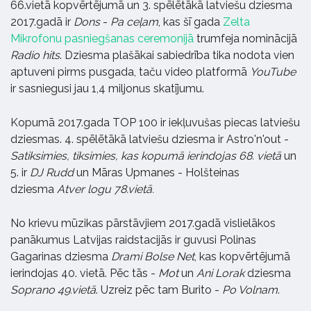
66.vietā kopvērtējumā un 3. spēlētākā latviešu dziesma
2017.gadā ir
Dons
-
Pa ceļam
, kas šī gada
Zelta
Mikrofonu pasniegšanas ceremonijā
trumfeja nominācijā
Radio hits
. Dziesma plašākai sabiedrība tika nodota vien
aptuveni pirms pusgada, taču video platformā
YouTube
ir sasniegusi jau 1,4 miljonus skatījumu.
Kopumā 2017.gada TOP 100 ir iekļuvušas piecas latviešu
dziesmas. 4. spēlētākā latviešu dziesma ir Astro'n'out -
Satiksimies, tiksimies, kas kopumā ierindojas 68. vietā
un
5. ir
DJ Rudd
un Māras Upmanes - Holšteinas
dziesma
Atver logu 78.vietā.
No krievu mūzikas pārstāvjiem 2017.gadā vislielākos
panākumus Latvijas raidstacijās ir guvusi Polinas
Gagarinas dziesma
Drami Bolse Net
, kas kopvērtējumā
ierindojas 40. vietā. Pēc tās -
Mot
un
Ani Lorak
dziesma
Soprano 49.vietā
. Uzreiz pēc tam Burito -
Po Volnam
.