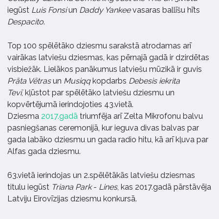
iegūst
Luis Fonsi
un
Daddy Yankee
vasaras ballīšu hīts
Despacito
.
Top 100 spēlētāko dziesmu sarakstā atrodamas arī
vairākas latviešu dziesmas, kas pērnajā gadā ir dzirdētas
visbiežāk. Lielākos panākumus latviešu mūzikā ir guvis
Prāta Vētras
un
Musiqq
kopdarbs
Debesis iekrita
Tevī
, kļūstot par spēlētāko latviešu dziesmu un
kopvērtējumā ierindojoties 43.vietā.
Dziesma
2017.gadā
triumfēja arī Zelta Mikrofonu balvu
pasniegšanas ceremonijā, kur ieguva divas balvas par
gada labāko dziesmu un gada radio hitu, kā arī kļuva par
Alfas gada dziesmu.
63.vietā ierindojas un 2.spēlētākās latviešu dziesmas
titulu iegūst
Triana Park
-
Lines
, kas 2017.gadā pārstāvēja
Latviju Eirovīzijas dziesmu konkursā.