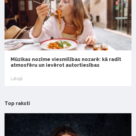
Mūzikas nozīme viesmīlības nozarē: kā radīt
atmosfēru un ievērot autortiesības
Latvijā
Top raksti