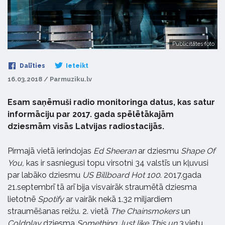
Publicitātes foto
Dalīties
Ieteikt
16.03.2018 / Parmuziku.lv
Esam saņēmuši radio monitoringa datus, kas satur
informāciju par 2017. gada spēlētākajām
dziesmām visās Latvijas radiostacijās.
Pirmajā vietā ierindojas
Ed Sheeran
ar dziesmu
Shape Of
You,
kas ir sasniegusi topu virsotni 34 valstīs un kļuvusi
par labāko dziesmu
US Billboard Hot 100
. 2017.gada
21.septembrī tā arī bija visvairāk straumētā dziesma
lietotnē
Spotify
ar vairāk nekā 1.32 miljardiem
straumēšanas reižu. 2. vietā
The Chainsmokers
un
Coldplay
dziesma
Something Just like This un
3.vietu