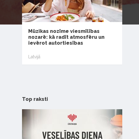
Mūzikas nozīme viesmīlības
nozarē: kā radīt atmosfēru un
ievērot autortiesības
Latvijā
Top raksti