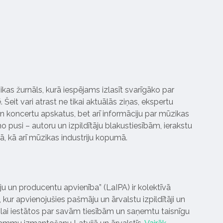
ikas žurnāls, kurā iespējams izlasīt svarīgāko par
Šeit vari atrast ne tikai aktuālās ziņas, ekspertu
 koncertu apskatus, bet arī informāciju par mūzikas
 pusi – autoru un izpildītāju blakustiesībām, ierakstu
pā, kā arī mūzikas industriju kopumā.
tāju un producentu apvienība” (LaIPA) ir kolektīvā
 kur apvienojušies pašmāju un ārvalstu izpildītāji un
ai iestātos par savām tiesībām un saņemtu taisnīgu