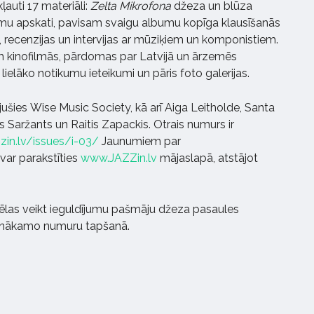
auti 17 materiāli:
Zelta Mikrofona
džeza un blūza
mu apskati, pavisam svaigu albumu kopīga klausīšanās
, recenzijas un intervijas ar mūziķiem un komponistiem.
m kinofilmās, pārdomas par Latvijā un ārzemēs
ielāko notikumu ieteikumi un pāris foto galerijas.
jušies Wise Music Society, kā arī Aiga Leitholde, Santa
ts Saržants un Raitis Zapackis. Otrais numurs ir
zzin.lv/issues/i-03/
Jaunumiem par
ar parakstīties
www.JAZZin.lv
mājaslapā, atstājot
vēlas veikt ieguldījumu pašmāju džeza pasaules
es nākamo numuru tapšanā.