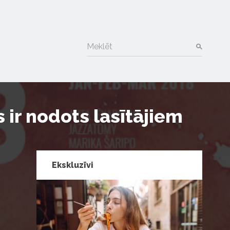
Meklēt
 ir nodots lasītājiem
Ekskluzīvi