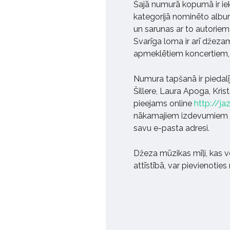
Šajā numurā kopumā ir iekļ
kategorijā nominēto albu
un sarunas ar to autoriem
Svarīga loma ir arī džeza
apmeklētiem koncertiem, l
Numura tapšanā ir piedalī
Šillere, Laura Apoga, Kris
pieejams online
http://ja
nākamajiem izdevumiem v
savu e-pasta adresi.
Džeza mūzikas mīļi, kas 
attīstībā, var pievienoti