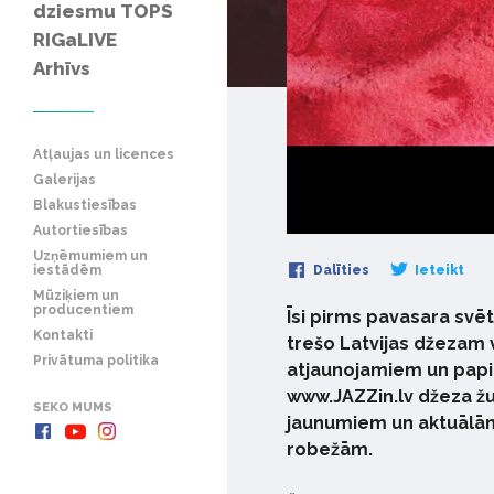
dziesmu TOPS
RIGaLIVE
Arhīvs
Atļaujas un licences
Galerijas
Blakustiesības
Autortiesības
Uzņēmumiem un
iestādēm
Dalīties
Ieteikt
Mūziķiem un
producentiem
Īsi pirms pavasara svē
Kontakti
trešo Latvijas džezam v
Privātuma politika
atjaunojamiem un papi
www.JAZZin.lv džeza žu
SEKO MUMS
jaunumiem un aktuālām 
robežām.