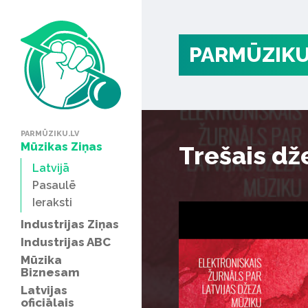
PARMŪZIKU
PARMŪZIKU.LV
Mūzikas Ziņas
Trešais dž
Latvijā
Pasaulē
Ieraksti
Industrijas Ziņas
Industrijas ABC
Mūzika
Biznesam
Latvijas
oficiālais