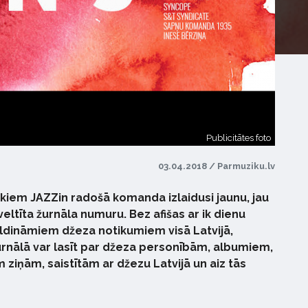
Publicitātes foto
03.04.2018 / Parmuziku.lv
tkiem JAZZin radošā komanda izlaidusi jaunu, jau
eltīta žurnāla numuru. Bez afišas ar ik dienu
ldināmiem džeza notikumiem visā Latvijā,
rnālā var lasīt par džeza personībām, albumiem,
ziņām, saistītām ar džezu Latvijā un aiz tās