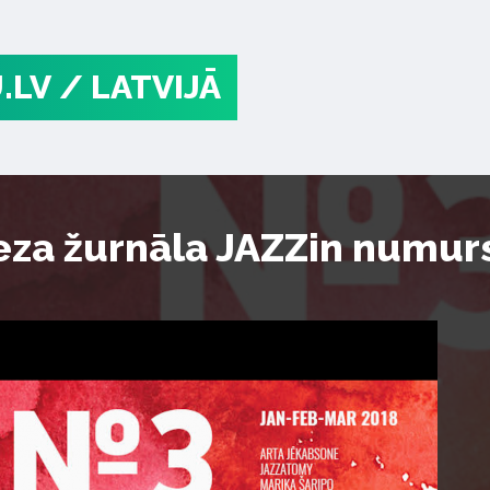
.LV
/ LATVIJĀ
eza žurnāla JAZZin numurs