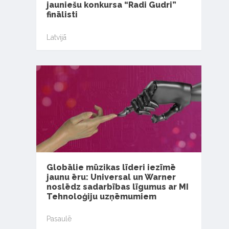
jauniešu konkursa “Radi Gudri”
finālisti
Latvijā
Globālie mūzikas līderi iezīmē
jaunu ēru: Universal un Warner
noslēdz sadarbības līgumus ar MI
Tehnoloģiju uzņēmumiem
Pasaulē