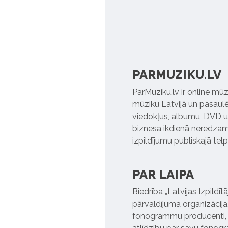
PARMUZIKU.LV
ParMuziku.lv ir online mūz
mūziku Latvijā un pasaulē. 
viedokļus, albumu, DVD un
biznesa ikdienā neredzamo
izpildījumu publiskajā tel
PAR LAIPA
Biedrība „Latvijas Izpildī
pārvaldījuma organizācija,
fonogrammu producenti, l