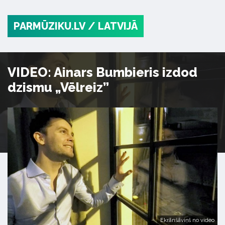
PARMŪZIKU.LV
/ LATVIJĀ
VIDEO: Ainars Bumbieris izdod
dzismu „Vēlreiz”
Ekrānšāviņš no video