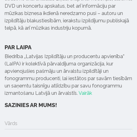
DVD un koncertu apskatus, bet arī informāciju par
mūzikas biznesa ikdienā neredzamo pusi – autoru un
izpildītāju blakustiesībām, ierakstu izpildījumu publiskajā
telpā, kā arī mūzikas industriju kopumā.
PAR LAIPA
Biedrība „Latvijas Izpildītāju un producentu apvienība”
(LaIPA) ir kolektīvā pārvaldījuma organizācija, kur
apvienojušies pašmāju un ārvalstu izpildītāji un
fonogrammu producenti, lai iestātos par savām tiesībām
un saņemtu taisnīgu atlīdzību par savu fonogrammu
izmantošanu Latvijā un ārvalstīs.
Vairāk
SAZINIES AR MUMS!
Vārds