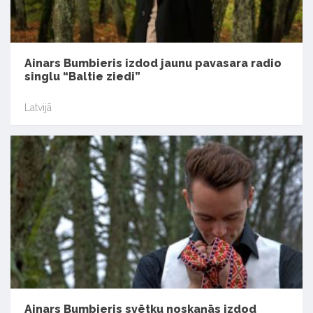
Ainars Bumbieris izdod jaunu pavasara radio
singlu “Baltie ziedi”
Latvijā
Ainars Bumbieris svētku noskaņās izdod