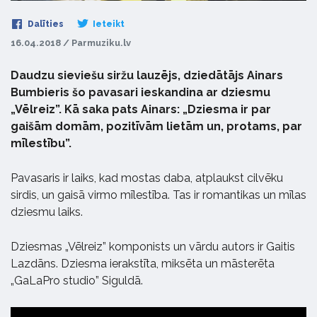
Dalīties
Ieteikt
16.04.2018 / Parmuziku.lv
Daudzu sieviešu siržu lauzējs, dziedātājs Ainars
Bumbieris šo pavasari ieskandina ar dziesmu
„Vēlreiz”. Kā saka pats Ainars: „Dziesma ir par
gaišām domām, pozitīvām lietām un, protams, par
mīlestību”.
Pavasaris ir laiks, kad mostas daba, atplaukst cilvēku
sirdis, un gaisā virmo mīlestība. Tas ir romantikas un mīlas
dziesmu laiks.
Dziesmas „Vēlreiz” komponists un vārdu autors ir Gaitis
Lazdāns. Dziesma ierakstīta, miksēta un māsterēta
„GaLaPro studio” Siguldā.