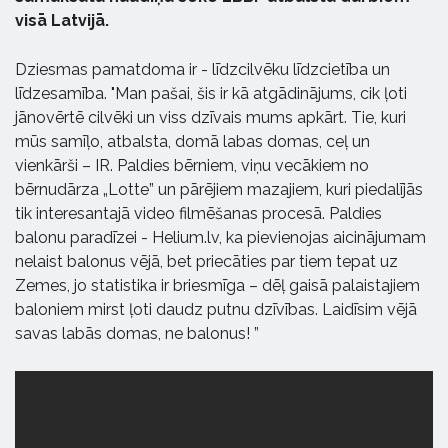
visā Latvijā.
Dziesmas pamatdoma ir - līdzcilvēku līdzcietība un
līdzesamība. "Man pašai, šis ir kā atgādinājums, cik ļoti
jānovērtē cilvēki un viss dzīvais mums apkārt. Tie, kuri
mūs samīļo, atbalsta, domā labas domas, ceļ un
vienkārši – IR. Paldies bērniem, viņu vecākiem no
bērnudārza „Lotte” un pārējiem mazajiem, kuri piedalījās
tik interesantajā video filmēšanas procesā. Paldies
balonu paradīzei - Helium.lv, ka pievienojas aicinājumam
nelaist balonus vējā, bet priecāties par tiem tepat uz
Zemes, jo statistika ir briesmīga – dēļ gaisā palaistajiem
baloniem mirst ļoti daudz putnu dzīvības. Laidīsim vējā
savas labās domas, ne balonus! ”