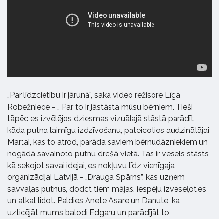
„Par līdzcietību ir jārunā”, saka video režisore Līga
Robežniece - „ Par to ir jāstāsta mūsu bērniem. Tieši
tāpēc es izvēlējos dziesmas vizuālajā stāstā parādīt
kāda putna laimīgu izdzīvošanu, pateicoties audzinātājai
Martai, kas to atrod, parāda saviem bērnudāzniekiem un
nogādā savainoto putnu drošā vietā. Tas ir vesels stāsts
kā sekojot savai idejai, es nokļuvu līdz vienīgajai
organizācijai Latvijā - „Drauga Spārns”, kas uzņem
savvaļas putnus, dodot tiem mājas, iespēju izveseļoties
un atkal lidot. Paldies Anete Asare un Danute, ka
uzticējāt mums balodi Edgaru un parādījāt to