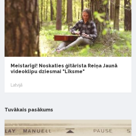
Meistarīgi! Noskaties ģitārista Reiņa Jaunā
videoklipu dziesmai "Līksme"
Latvijā
Tuvākais pasākums