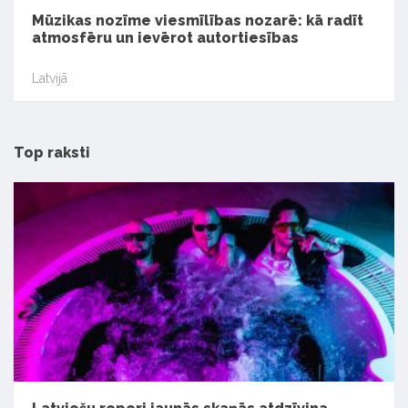
Mūzikas nozīme viesmīlības nozarē: kā radīt
atmosfēru un ievērot autortiesības
Latvijā
Top raksti