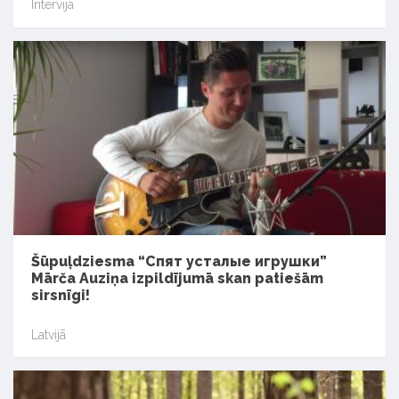
Intervija
Šūpuļdziesma “Спят усталые игрушки”
Mārča Auziņa izpildījumā skan patiešām
sirsnīgi!
Latvijā