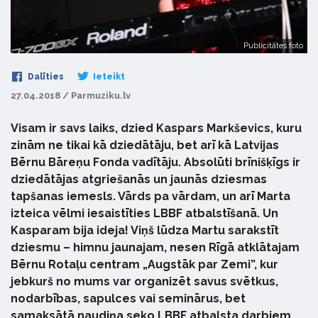
Publicitātes foto
Dalīties
Ieteikt
27.04.2018 / Parmuziku.lv
Visam ir savs laiks, dzied Kaspars Markševics, kuru
zinām ne tikai kā dziedātāju, bet arī kā Latvijas
Bērnu Bāreņu Fonda vadītāju. Absolūti brīnišķīgs ir
dziedātājas atgriešanās un jaunās dziesmas
tapšanas iemesls. Vārds pa vārdam, un arī Marta
izteica vēlmi iesaistīties LBBF atbalstīšanā. Un
Kasparam bija ideja! Viņš lūdza Martu sarakstīt
dziesmu – himnu jaunajam, nesen Rīgā atklātajam
Bērnu Rotaļu centram „Augstāk par Zemi”, kur
jebkurš no mums var organizēt savus svētkus,
nodarbības, sapulces vai seminārus, bet
samaksātā naudiņa seko LBBF atbalsta darbiem