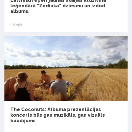
Latviešu reperi jaunās skaņās atdzīvina
leģendārā “Zodiaka” dziesmu un izdod
albumu
Latvijā
The Coconuts: Albuma prezentācijas
koncerts būs gan muzikāls, gan vizuāls
baudījums