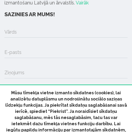
izmantošanu Latvijā un ārvalstīs.
Vairāk
SAZINIES AR MUMS!
Vārds
E-pasts
Ziņojums
Mūsu tīmekļa vietne izmanto sīkdatnes (cookies), lai
SŪTĪT
analizētu datuplūsmu un nodrošinātu sociālo saziņas
līdzekļu funkcijas. Ja piekrītat sīkdatņu saglabāšanai savā
ierīcē, spiediet “Piekrist”. Ja noraidīsiet sīkdatņu
saglabāšanu, mēs tās nesaglabāsim, taču tas var
ietekmēt dažu tīmekļa vietnes funkciju darbību. Lai
iegūtu papildu informāciju par izmantotajām sīkdatnēm,