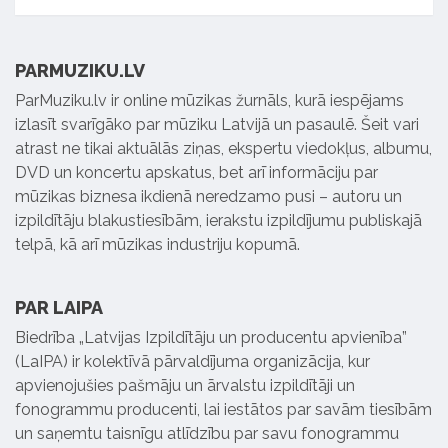
PARMUZIKU.LV
ParMuziku.lv ir online mūzikas žurnāls, kurā iespējams
izlasīt svarīgāko par mūziku Latvijā un pasaulē. Šeit vari
atrast ne tikai aktuālās ziņas, ekspertu viedokļus, albumu,
DVD un koncertu apskatus, bet arī informāciju par
mūzikas biznesa ikdienā neredzamo pusi – autoru un
izpildītāju blakustiesībām, ierakstu izpildījumu publiskajā
telpā, kā arī mūzikas industriju kopumā.
PAR LAIPA
Biedrība „Latvijas Izpildītāju un producentu apvienība”
(LaIPA) ir kolektīvā pārvaldījuma organizācija, kur
apvienojušies pašmāju un ārvalstu izpildītāji un
fonogrammu producenti, lai iestātos par savām tiesībām
un saņemtu taisnīgu atlīdzību par savu fonogrammu